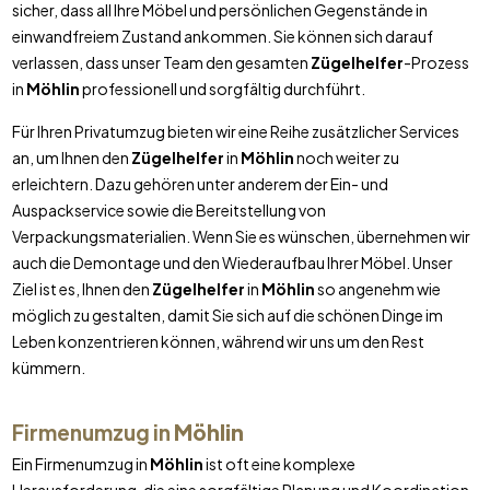
sicher, dass all Ihre Möbel und persönlichen Gegenstände in
einwandfreiem Zustand ankommen. Sie können sich darauf
verlassen, dass unser Team den gesamten
Zügelhelfer
-Prozess
in
Möhlin
professionell und sorgfältig durchführt.
Für Ihren Privatumzug bieten wir eine Reihe zusätzlicher Services
an, um Ihnen den
Zügelhelfer
in
Möhlin
noch weiter zu
erleichtern. Dazu gehören unter anderem der Ein- und
Auspackservice sowie die Bereitstellung von
Verpackungsmaterialien. Wenn Sie es wünschen, übernehmen wir
auch die Demontage und den Wiederaufbau Ihrer Möbel. Unser
Ziel ist es, Ihnen den
Zügelhelfer
in
Möhlin
so angenehm wie
möglich zu gestalten, damit Sie sich auf die schönen Dinge im
Leben konzentrieren können, während wir uns um den Rest
kümmern.
Firmenumzug in
Möhlin
Ein Firmenumzug in
Möhlin
ist oft eine komplexe