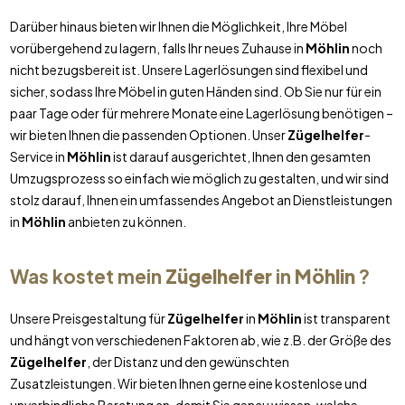
Darüber hinaus bieten wir Ihnen die Möglichkeit, Ihre Möbel
vorübergehend zu lagern, falls Ihr neues Zuhause in
Möhlin
noch
nicht bezugsbereit ist. Unsere Lagerlösungen sind flexibel und
sicher, sodass Ihre Möbel in guten Händen sind. Ob Sie nur für ein
paar Tage oder für mehrere Monate eine Lagerlösung benötigen –
wir bieten Ihnen die passenden Optionen. Unser
Zügelhelfer
-
Service in
Möhlin
ist darauf ausgerichtet, Ihnen den gesamten
Umzugsprozess so einfach wie möglich zu gestalten, und wir sind
stolz darauf, Ihnen ein umfassendes Angebot an Dienstleistungen
in
Möhlin
anbieten zu können.
Was kostet mein
Zügelhelfer
in
Möhlin
?
Unsere Preisgestaltung für
Zügelhelfer
in
Möhlin
ist transparent
und hängt von verschiedenen Faktoren ab, wie z.B. der Größe des
Zügelhelfer
, der Distanz und den gewünschten
Zusatzleistungen. Wir bieten Ihnen gerne eine kostenlose und