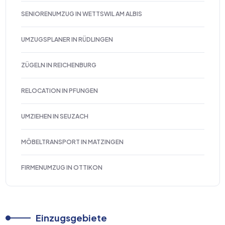
SENIORENUMZUG IN WETTSWIL AM ALBIS
UMZUGSPLANER IN RÜDLINGEN
ZÜGELN IN REICHENBURG
RELOCATION IN PFUNGEN
UMZIEHEN IN SEUZACH
MÖBELTRANSPORT IN MATZINGEN
FIRMENUMZUG IN OTTIKON
Einzugsgebiete