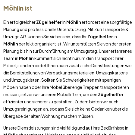
Möhlin
ist
Ein erfolgreicher
Zügelhelfer
in
Möhlin
erfordert eine sorgfältige
Planung und professionelle Unterstützung. Mit Züri Transporte &
Umzüge AG können Sie sicher sein, dass Ihr
Zügelhelfer
in
Möhlin
perfekt organisiert ist. Wir unterstützen Sie von der ersten
Planung bis hin zur Durchführung am Umzugstag. Unser erfahrenes
Team in
Möhlin
kümmert sich nicht nur um den Transport Ihrer
Möbel, sondern bietet Ihnen auch zusätzliche Dienstleistungen wie
die Bereitstellung von Verpackungsmaterialien, Umzugskartons
und Umzugskisten. Sollten Sie Schwierigkeiten mit sperrigen
Möbeln haben oder Ihre Möbel über enge Treppen transportieren
müssen, setzen wir unseren Möbellift ein, um den
Zügelhelfer
effizienter und sicherer zu gestalten. Zudem bieten wir auch
Umzugsreinigungen an, sodass Sie sich keine Gedanken über die
Übergabe der alten Wohnung machen müssen.
Unsere Dienstleistungen sind vielfältig und auf Ihre Bedürfnisse in