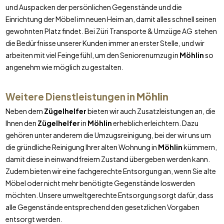
und Auspacken der persönlichen Gegenstände und die
Einrichtung der Möbel im neuen Heim an, damit alles schnell seinen
gewohnten Platz findet. Bei Züri Transporte & Umzüge AG stehen
die Bedürfnisse unserer Kunden immer an erster Stelle, und wir
arbeiten mit viel Feingefühl, um den Seniorenumzug in
Möhlin
so
angenehm wie möglich zu gestalten.
Weitere Dienstleistungen in
Möhlin
Neben dem
Zügelhelfer
bieten wir auch Zusatzleistungen an, die
Ihnen den
Zügelhelfer
in
Möhlin
erheblich erleichtern. Dazu
gehören unter anderem die Umzugsreinigung, bei der wir uns um
die gründliche Reinigung Ihrer alten Wohnung in
Möhlin
kümmern,
damit diese in einwandfreiem Zustand übergeben werden kann.
Zudem bieten wir eine fachgerechte Entsorgung an, wenn Sie alte
Möbel oder nicht mehr benötigte Gegenstände loswerden
möchten. Unsere umweltgerechte Entsorgung sorgt dafür, dass
alle Gegenstände entsprechend den gesetzlichen Vorgaben
entsorgt werden.