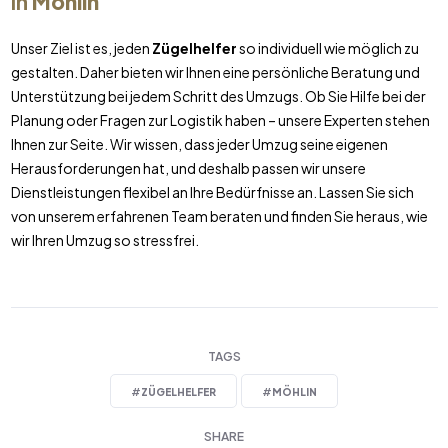
in
Möhlin
Unser Ziel ist es, jeden
Zügelhelfer
so individuell wie möglich zu
gestalten. Daher bieten wir Ihnen eine persönliche Beratung und
Unterstützung bei jedem Schritt des Umzugs. Ob Sie Hilfe bei der
Planung oder Fragen zur Logistik haben – unsere Experten stehen
Ihnen zur Seite. Wir wissen, dass jeder Umzug seine eigenen
Herausforderungen hat, und deshalb passen wir unsere
Dienstleistungen flexibel an Ihre Bedürfnisse an. Lassen Sie sich
von unserem erfahrenen Team beraten und finden Sie heraus, wie
wir Ihren Umzug so stressfrei.
TAGS
#
ZÜGELHELFER
#
MÖHLIN
SHARE