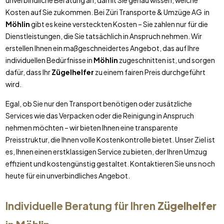
unverbindliche Beratung an, damit Sie genau wissen, welche
Kosten auf Sie zukommen. Bei Züri Transporte & Umzüge AG in
Möhlin
gibt es keine versteckten Kosten – Sie zahlen nur für die
Dienstleistungen, die Sie tatsächlich in Anspruch nehmen. Wir
erstellen Ihnen ein maßgeschneidertes Angebot, das auf Ihre
individuellen Bedürfnisse in
Möhlin
zugeschnitten ist, und sorgen
dafür, dass Ihr
Zügelhelfer
zu einem fairen Preis durchgeführt
wird.
Egal, ob Sie nur den Transport benötigen oder zusätzliche
Services wie das Verpacken oder die Reinigung in Anspruch
nehmen möchten – wir bieten Ihnen eine transparente
Preisstruktur, die Ihnen volle Kostenkontrolle bietet. Unser Ziel ist
es, Ihnen einen erstklassigen Service zu bieten, der Ihren Umzug
effizient und kostengünstig gestaltet. Kontaktieren Sie uns noch
heute für ein unverbindliches Angebot.
Individuelle Beratung für Ihren
Zügelhelfer