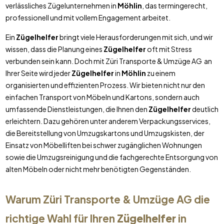
verlässliches Zügelunternehmen in
Möhlin
, das termingerecht,
professionell und mit vollem Engagement arbeitet.
Ein
Zügelhelfer
bringt viele Herausforderungen mit sich, und wir
wissen, dass die Planung eines
Zügelhelfer
oft mit Stress
verbunden sein kann. Doch mit Züri Transporte & Umzüge AG an
Ihrer Seite wird jeder
Zügelhelfer
in
Möhlin
zu einem
organisierten und effizienten Prozess. Wir bieten nicht nur den
einfachen Transport von Möbeln und Kartons, sondern auch
umfassende Dienstleistungen, die Ihnen den
Zügelhelfer
deutlich
erleichtern. Dazu gehören unter anderem Verpackungsservices,
die Bereitstellung von Umzugskartons und Umzugskisten, der
Einsatz von Möbelliften bei schwer zugänglichen Wohnungen
sowie die Umzugsreinigung und die fachgerechte Entsorgung von
alten Möbeln oder nicht mehr benötigten Gegenständen.
Warum Züri Transporte & Umzüge AG die
richtige Wahl für Ihren
Zügelhelfer
in