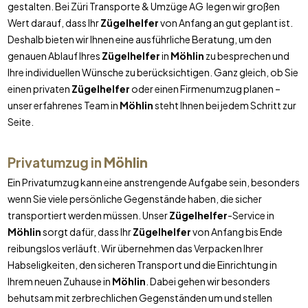
gestalten. Bei Züri Transporte & Umzüge AG legen wir großen
Wert darauf, dass Ihr
Zügelhelfer
von Anfang an gut geplant ist.
Deshalb bieten wir Ihnen eine ausführliche Beratung, um den
genauen Ablauf Ihres
Zügelhelfer
in
Möhlin
zu besprechen und
Ihre individuellen Wünsche zu berücksichtigen. Ganz gleich, ob Sie
einen privaten
Zügelhelfer
oder einen Firmenumzug planen –
unser erfahrenes Team in
Möhlin
steht Ihnen bei jedem Schritt zur
Seite.
Privatumzug in
Möhlin
Ein Privatumzug kann eine anstrengende Aufgabe sein, besonders
wenn Sie viele persönliche Gegenstände haben, die sicher
transportiert werden müssen. Unser
Zügelhelfer
-Service in
Möhlin
sorgt dafür, dass Ihr
Zügelhelfer
von Anfang bis Ende
reibungslos verläuft. Wir übernehmen das Verpacken Ihrer
Habseligkeiten, den sicheren Transport und die Einrichtung in
Ihrem neuen Zuhause in
Möhlin
. Dabei gehen wir besonders
behutsam mit zerbrechlichen Gegenständen um und stellen