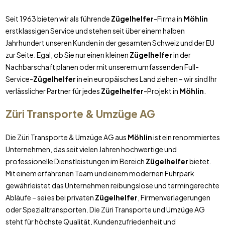
Seit 1963 bieten wir als führende
Zügelhelfer
-Firma in
Möhlin
erstklassigen Service und stehen seit über einem halben
Jahrhundert unseren Kunden in der gesamten Schweiz und der EU
zur Seite. Egal, ob Sie nur einen kleinen
Zügelhelfer
in der
Nachbarschaft planen oder mit unserem umfassenden Full-
Service-
Zügelhelfer
in ein europäisches Land ziehen – wir sind Ihr
verlässlicher Partner für jedes
Zügelhelfer
-Projekt in
Möhlin
.
Züri Transporte & Umzüge AG
Die Züri Transporte & Umzüge AG aus
Möhlin
ist ein renommiertes
Unternehmen, das seit vielen Jahren hochwertige und
professionelle Dienstleistungen im Bereich
Zügelhelfer
bietet.
Mit einem erfahrenen Team und einem modernen Fuhrpark
gewährleistet das Unternehmen reibungslose und termingerechte
Abläufe – sei es bei privaten
Zügelhelfer
, Firmenverlagerungen
oder Spezialtransporten. Die Züri Transporte und Umzüge AG
steht für höchste Qualität, Kundenzufriedenheit und