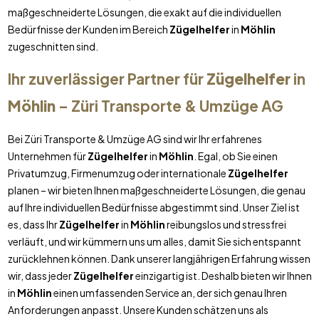
maßgeschneiderte Lösungen, die exakt auf die individuellen
Bedürfnisse der Kunden im Bereich
Zügelhelfer
in
Möhlin
zugeschnitten sind.
Ihr zuverlässiger Partner für
Zügelhelfer
in
Möhlin
– Züri Transporte & Umzüge AG
Bei Züri Transporte & Umzüge AG sind wir Ihr erfahrenes
Unternehmen für
Zügelhelfer
in
Möhlin
. Egal, ob Sie einen
Privatumzug, Firmenumzug oder internationale
Zügelhelfer
planen – wir bieten Ihnen maßgeschneiderte Lösungen, die genau
auf Ihre individuellen Bedürfnisse abgestimmt sind. Unser Ziel ist
es, dass Ihr
Zügelhelfer
in
Möhlin
reibungslos und stressfrei
verläuft, und wir kümmern uns um alles, damit Sie sich entspannt
zurücklehnen können. Dank unserer langjährigen Erfahrung wissen
wir, dass jeder
Zügelhelfer
einzigartig ist. Deshalb bieten wir Ihnen
in
Möhlin
einen umfassenden Service an, der sich genau Ihren
Anforderungen anpasst. Unsere Kunden schätzen uns als