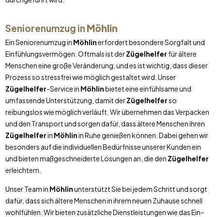
Seniorenumzug in
Möhlin
Ein Seniorenumzug in
Möhlin
erfordert besondere Sorgfalt und
Einfühlungsvermögen. Oftmals ist der
Zügelhelfer
für ältere
Menschen eine große Veränderung, und es ist wichtig, dass dieser
Prozess so stressfrei wie möglich gestaltet wird. Unser
Zügelhelfer
-Service in
Möhlin
bietet eine einfühlsame und
umfassende Unterstützung, damit der
Zügelhelfer
so
reibungslos wie möglich verläuft. Wir übernehmen das Verpacken
und den Transport und sorgen dafür, dass ältere Menschen ihren
Zügelhelfer
in
Möhlin
in Ruhe genießen können. Dabei gehen wir
besonders auf die individuellen Bedürfnisse unserer Kunden ein
und bieten maßgeschneiderte Lösungen an, die den
Zügelhelfer
erleichtern.
Unser Team in
Möhlin
unterstützt Sie bei jedem Schritt und sorgt
dafür, dass sich ältere Menschen in ihrem neuen Zuhause schnell
wohlfühlen. Wir bieten zusätzliche Dienstleistungen wie das Ein-