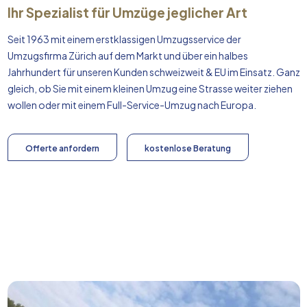
Ihr Spezialist für Umzüge jeglicher Art
Seit 1963 mit einem erstklassigen Umzugsservice der
Umzugsfirma Zürich auf dem Markt und über ein halbes
Jahrhundert für unseren Kunden schweizweit & EU im Einsatz. Ganz
gleich, ob Sie mit einem kleinen Umzug eine Strasse weiter ziehen
wollen oder mit einem Full-Service-Umzug nach
Europa
.
Offerte anfordern
kostenlose Beratung