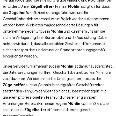
Herausforderung, die eine sorgfältige Planung und Koordination
erfordert. Unser
Zügelhelfer
-Team in
Möhlin
sorgt dafür, dass
der
Zügelhelfer
effizient durchgeführt wird und Ihr
Geschäftsbetrieb so schnell wie möglich wieder aufgenommen
werden kann. Wir bieten maßgeschneiderte Lösungen für
Unternehmen jeder Größe in
Möhlin
und kümmern uns um die
sichere Verlagerung Ihrer Büromöbel und IT-Ausrüstung. Dabei
achten wir darauf, dass alle sensiblen Geräte und Dokumente
sicher transportiert und am neuen Standort ordnungsgemäß
eingerichtet werden.
Unser Service für Firmenumzüge in
Möhlin
ist darauf ausgerichtet,
die Unterbrechungen für Ihren Geschäftsbetrieb auf ein Minimum
zu reduzieren. Wir bieten flexible Umzugszeiten, sodass der
Zügelhelfer
auch außerhalb Ihrer regulären Geschäftszeiten
stattfinden kann, um den Betrieb nicht zu beeinträchtigen. Mit
unserem professionellen Team und unserer langjährigen
Erfahrung im Bereich Firmenumzüge in
Möhlin
können Sie sicher
sein, dass Ihr
Zügelhelfer
effizient und termingerecht
durchgeführt wird.