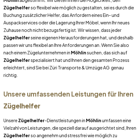
Möhlin
abgestimmt. Wir bieten Ihnen die Möglichkeit, den
Zügelhelfer
so flexibel wie möglich zu gestalten, sei es durch die
Buchung zusätzlicher Helfer, das Anfordern eines Ein- und
Auspackservices oder die Lagerung Ihrer Möbel, wenn Ihr neues
Zuhause noch nicht bezugsfertig ist. Wir wissen, dass jeder
Zügelhelfer
seine eigenen Herausforderungen hat, und deshalb
passen wir uns flexibel an Ihre Anforderungen an. Wenn Sie also
nach einem Zügelunternehmen in
Möhlin
suchen, das sich auf
Zügelhelfer
spezialisiert hat und Ihnen den gesamten Prozess
erleichtert, sind Sie bei Züri Transporte & Umzüge AG genau
richtig.
Unsere umfassenden Leistungen für Ihren
Zügelhelfer
Unsere
Zügelhelfer
-Dienstleistungen in
Möhlin
umfassen eine
Vielzahl von Leistungen, die speziell darauf ausgerichtet sind, Ihren
Zügelhelfer
so angenehm und stressfrei wie möglich zu