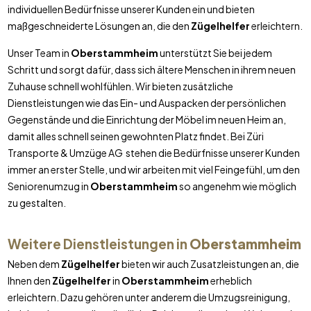
individuellen Bedürfnisse unserer Kunden ein und bieten
maßgeschneiderte Lösungen an, die den
Zügelhelfer
erleichtern.
Unser Team in
Oberstammheim
unterstützt Sie bei jedem
Schritt und sorgt dafür, dass sich ältere Menschen in ihrem neuen
Zuhause schnell wohlfühlen. Wir bieten zusätzliche
Dienstleistungen wie das Ein- und Auspacken der persönlichen
Gegenstände und die Einrichtung der Möbel im neuen Heim an,
damit alles schnell seinen gewohnten Platz findet. Bei Züri
Transporte & Umzüge AG stehen die Bedürfnisse unserer Kunden
immer an erster Stelle, und wir arbeiten mit viel Feingefühl, um den
Seniorenumzug in
Oberstammheim
so angenehm wie möglich
zu gestalten.
Weitere Dienstleistungen in
Oberstammheim
Neben dem
Zügelhelfer
bieten wir auch Zusatzleistungen an, die
Ihnen den
Zügelhelfer
in
Oberstammheim
erheblich
erleichtern. Dazu gehören unter anderem die Umzugsreinigung,