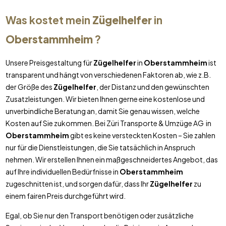
Was kostet mein
Zügelhelfer
in
Oberstammheim
?
Unsere Preisgestaltung für
Zügelhelfer
in
Oberstammheim
ist
transparent und hängt von verschiedenen Faktoren ab, wie z.B.
der Größe des
Zügelhelfer
, der Distanz und den gewünschten
Zusatzleistungen. Wir bieten Ihnen gerne eine kostenlose und
unverbindliche Beratung an, damit Sie genau wissen, welche
Kosten auf Sie zukommen. Bei Züri Transporte & Umzüge AG in
Oberstammheim
gibt es keine versteckten Kosten – Sie zahlen
nur für die Dienstleistungen, die Sie tatsächlich in Anspruch
nehmen. Wir erstellen Ihnen ein maßgeschneidertes Angebot, das
auf Ihre individuellen Bedürfnisse in
Oberstammheim
zugeschnitten ist, und sorgen dafür, dass Ihr
Zügelhelfer
zu
einem fairen Preis durchgeführt wird.
Egal, ob Sie nur den Transport benötigen oder zusätzliche