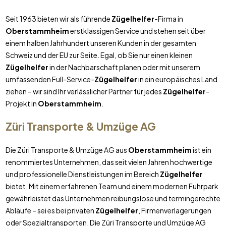
Seit 1963 bieten wir als führende
Zügelhelfer
-Firma in
Oberstammheim
erstklassigen Service und stehen seit über
einem halben Jahrhundert unseren Kunden in der gesamten
Schweiz und der EU zur Seite. Egal, ob Sie nur einen kleinen
Zügelhelfer
in der Nachbarschaft planen oder mit unserem
umfassenden Full-Service-
Zügelhelfer
in ein europäisches Land
ziehen – wir sind Ihr verlässlicher Partner für jedes
Zügelhelfer
-
Projekt in
Oberstammheim
.
Züri Transporte & Umzüge AG
Die Züri Transporte & Umzüge AG aus
Oberstammheim
ist ein
renommiertes Unternehmen, das seit vielen Jahren hochwertige
und professionelle Dienstleistungen im Bereich
Zügelhelfer
bietet. Mit einem erfahrenen Team und einem modernen Fuhrpark
gewährleistet das Unternehmen reibungslose und termingerechte
Abläufe – sei es bei privaten
Zügelhelfer
, Firmenverlagerungen
oder Spezialtransporten. Die Züri Transporte und Umzüge AG