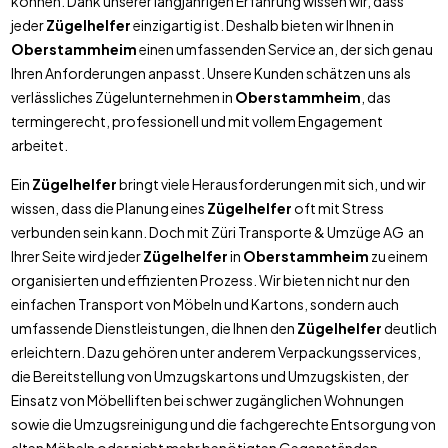
können. Dank unserer langjährigen Erfahrung wissen wir, dass
jeder
Zügelhelfer
einzigartig ist. Deshalb bieten wir Ihnen in
Oberstammheim
einen umfassenden Service an, der sich genau
Ihren Anforderungen anpasst. Unsere Kunden schätzen uns als
verlässliches Zügelunternehmen in
Oberstammheim
, das
termingerecht, professionell und mit vollem Engagement
arbeitet.
Ein
Zügelhelfer
bringt viele Herausforderungen mit sich, und wir
wissen, dass die Planung eines
Zügelhelfer
oft mit Stress
verbunden sein kann. Doch mit Züri Transporte & Umzüge AG an
Ihrer Seite wird jeder
Zügelhelfer
in
Oberstammheim
zu einem
organisierten und effizienten Prozess. Wir bieten nicht nur den
einfachen Transport von Möbeln und Kartons, sondern auch
umfassende Dienstleistungen, die Ihnen den
Zügelhelfer
deutlich
erleichtern. Dazu gehören unter anderem Verpackungsservices,
die Bereitstellung von Umzugskartons und Umzugskisten, der
Einsatz von Möbelliften bei schwer zugänglichen Wohnungen
sowie die Umzugsreinigung und die fachgerechte Entsorgung von