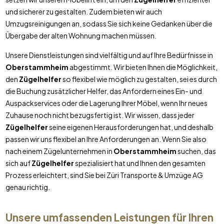
und sicherer zu gestalten. Zudem bieten wir auch
Umzugsreinigungen an, sodass Sie sich keine Gedanken über die
Übergabe der alten Wohnung machen müssen.
Unsere Dienstleistungen sind vielfältig und auf Ihre Bedürfnisse in
Oberstammheim
abgestimmt. Wir bieten Ihnen die Möglichkeit,
den
Zügelhelfer
so flexibel wie möglich zu gestalten, sei es durch
die Buchung zusätzlicher Helfer, das Anfordern eines Ein- und
Auspackservices oder die Lagerung Ihrer Möbel, wenn Ihr neues
Zuhause noch nicht bezugsfertig ist. Wir wissen, dass jeder
Zügelhelfer
seine eigenen Herausforderungen hat, und deshalb
passen wir uns flexibel an Ihre Anforderungen an. Wenn Sie also
nach einem Zügelunternehmen in
Oberstammheim
suchen, das
sich auf
Zügelhelfer
spezialisiert hat und Ihnen den gesamten
Prozess erleichtert, sind Sie bei Züri Transporte & Umzüge AG
genau richtig.
Unsere umfassenden Leistungen für Ihren