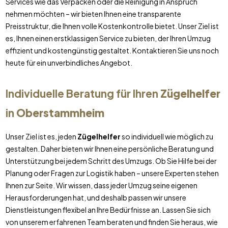
Services wie das Verpacken oder die Reinigung in Anspruch
nehmen möchten – wir bieten Ihnen eine transparente
Preisstruktur, die Ihnen volle Kostenkontrolle bietet. Unser Ziel ist
es, Ihnen einen erstklassigen Service zu bieten, der Ihren Umzug
effizient und kostengünstig gestaltet. Kontaktieren Sie uns noch
heute für ein unverbindliches Angebot.
Individuelle Beratung für Ihren
Zügelhelfer
in
Oberstammheim
Unser Ziel ist es, jeden
Zügelhelfer
so individuell wie möglich zu
gestalten. Daher bieten wir Ihnen eine persönliche Beratung und
Unterstützung bei jedem Schritt des Umzugs. Ob Sie Hilfe bei der
Planung oder Fragen zur Logistik haben – unsere Experten stehen
Ihnen zur Seite. Wir wissen, dass jeder Umzug seine eigenen
Herausforderungen hat, und deshalb passen wir unsere
Dienstleistungen flexibel an Ihre Bedürfnisse an. Lassen Sie sich
von unserem erfahrenen Team beraten und finden Sie heraus, wie