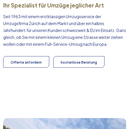
Ihr Spezialist für Umzüge jeglicher Art
Seit 1963 mit einem erstklassigen Umzugsservice der
Umzugsfirma Zürich auf dem Markt und über ein halbes
Jahrhundert für unseren Kunden schweizweit & EU im Einsatz. Ganz
gleich, ob Sie mit einem kleinen Umzug eine Strasse weiter ziehen
wollen oder mit einem Full-Service-Umzug nach
Europa
.
Offerte anfordern
kostenlose Beratung