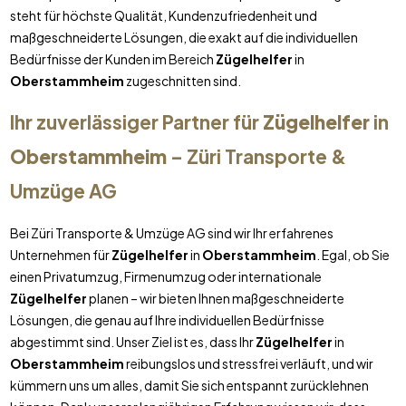
steht für höchste Qualität, Kundenzufriedenheit und
maßgeschneiderte Lösungen, die exakt auf die individuellen
Bedürfnisse der Kunden im Bereich
Zügelhelfer
in
Oberstammheim
zugeschnitten sind.
Ihr zuverlässiger Partner für
Zügelhelfer
in
Oberstammheim
– Züri Transporte &
Umzüge AG
Bei Züri Transporte & Umzüge AG sind wir Ihr erfahrenes
Unternehmen für
Zügelhelfer
in
Oberstammheim
. Egal, ob Sie
einen Privatumzug, Firmenumzug oder internationale
Zügelhelfer
planen – wir bieten Ihnen maßgeschneiderte
Lösungen, die genau auf Ihre individuellen Bedürfnisse
abgestimmt sind. Unser Ziel ist es, dass Ihr
Zügelhelfer
in
Oberstammheim
reibungslos und stressfrei verläuft, und wir
kümmern uns um alles, damit Sie sich entspannt zurücklehnen