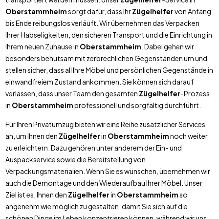
Oberstammheim
sorgt dafür, dass Ihr
Zügelhelfer
von Anfang
bis Ende reibungslos verläuft. Wir übernehmen das Verpacken
Ihrer Habseligkeiten, den sicheren Transport und die Einrichtung in
Ihrem neuen Zuhause in
Oberstammheim
. Dabei gehen wir
besonders behutsam mit zerbrechlichen Gegenständen um und
stellen sicher, dass all Ihre Möbel und persönlichen Gegenstände in
einwandfreiem Zustand ankommen. Sie können sich darauf
verlassen, dass unser Team den gesamten
Zügelhelfer
-Prozess
in
Oberstammheim
professionell und sorgfältig durchführt.
Für Ihren Privatumzug bieten wir eine Reihe zusätzlicher Services
an, um Ihnen den
Zügelhelfer
in
Oberstammheim
noch weiter
zu erleichtern. Dazu gehören unter anderem der Ein- und
Auspackservice sowie die Bereitstellung von
Verpackungsmaterialien. Wenn Sie es wünschen, übernehmen wir
auch die Demontage und den Wiederaufbau Ihrer Möbel. Unser
Ziel ist es, Ihnen den
Zügelhelfer
in
Oberstammheim
so
angenehm wie möglich zu gestalten, damit Sie sich auf die
schönen Dinge im Leben konzentrieren können, während wir uns