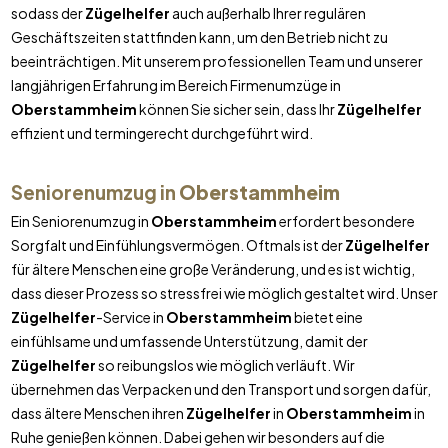
sodass der
Zügelhelfer
auch außerhalb Ihrer regulären
Geschäftszeiten stattfinden kann, um den Betrieb nicht zu
beeinträchtigen. Mit unserem professionellen Team und unserer
langjährigen Erfahrung im Bereich Firmenumzüge in
Oberstammheim
können Sie sicher sein, dass Ihr
Zügelhelfer
effizient und termingerecht durchgeführt wird.
Seniorenumzug in
Oberstammheim
Ein Seniorenumzug in
Oberstammheim
erfordert besondere
Sorgfalt und Einfühlungsvermögen. Oftmals ist der
Zügelhelfer
für ältere Menschen eine große Veränderung, und es ist wichtig,
dass dieser Prozess so stressfrei wie möglich gestaltet wird. Unser
Zügelhelfer
-Service in
Oberstammheim
bietet eine
einfühlsame und umfassende Unterstützung, damit der
Zügelhelfer
so reibungslos wie möglich verläuft. Wir
übernehmen das Verpacken und den Transport und sorgen dafür,
dass ältere Menschen ihren
Zügelhelfer
in
Oberstammheim
in
Ruhe genießen können. Dabei gehen wir besonders auf die