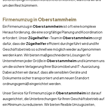
um den Rest kümmern.
Firmenumzug in
Oberstammheim
Ein Firmenumzug in
Oberstammheim
ist oft eine komplexe
Herausforderung, die eine sorgfältige Planung und Koordination
erfordert. Unser
Zügelhelfer
-Team in
Oberstammheim
sorgt
dafür, dass der
Zügelhelfer
effizient durchgeführt wird und Ihr
Geschäftsbetrieb so schnell wie möglich wieder aufgenommen
werden kann. Wir bieten maßgeschneiderte Lösungen für
Unternehmen jeder Größe in
Oberstammheim
und kümmern uns
um die sichere Verlagerung Ihrer Büromöbel und IT-Ausrüstung.
Dabei achten wir darauf, dass alle sensiblen Geräte und
Dokumente sicher transportiert und am neuen Standort
ordnungsgemäß eingerichtet werden.
Unser Service für Firmenumzüge in
Oberstammheim
ist darauf
ausgerichtet, die Unterbrechungen für Ihren Geschäftsbetrieb auf
ein Minimum zu reduzieren. Wir bieten flexible Umzugszeiten,