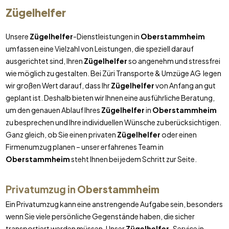
Zügelhelfer
Unsere
Zügelhelfer
-Dienstleistungen in
Oberstammheim
umfassen eine Vielzahl von Leistungen, die speziell darauf
ausgerichtet sind, Ihren
Zügelhelfer
so angenehm und stressfrei
wie möglich zu gestalten. Bei Züri Transporte & Umzüge AG legen
wir großen Wert darauf, dass Ihr
Zügelhelfer
von Anfang an gut
geplant ist. Deshalb bieten wir Ihnen eine ausführliche Beratung,
um den genauen Ablauf Ihres
Zügelhelfer
in
Oberstammheim
zu besprechen und Ihre individuellen Wünsche zu berücksichtigen.
Ganz gleich, ob Sie einen privaten
Zügelhelfer
oder einen
Firmenumzug planen – unser erfahrenes Team in
Oberstammheim
steht Ihnen bei jedem Schritt zur Seite.
Privatumzug in
Oberstammheim
Ein Privatumzug kann eine anstrengende Aufgabe sein, besonders
wenn Sie viele persönliche Gegenstände haben, die sicher
transportiert werden müssen. Unser
Zügelhelfer
-Service in