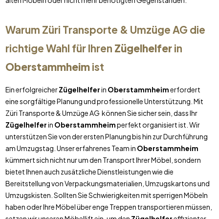
alten Möbeln oder nicht mehr benötigten Gegenständen.
Warum Züri Transporte & Umzüge AG die
richtige Wahl für Ihren
Zügelhelfer
in
Oberstammheim
ist
Ein erfolgreicher
Zügelhelfer
in
Oberstammheim
erfordert
eine sorgfältige Planung und professionelle Unterstützung. Mit
Züri Transporte & Umzüge AG können Sie sicher sein, dass Ihr
Zügelhelfer
in
Oberstammheim
perfekt organisiert ist. Wir
unterstützen Sie von der ersten Planung bis hin zur Durchführung
am Umzugstag. Unser erfahrenes Team in
Oberstammheim
kümmert sich nicht nur um den Transport Ihrer Möbel, sondern
bietet Ihnen auch zusätzliche Dienstleistungen wie die
Bereitstellung von Verpackungsmaterialien, Umzugskartons und
Umzugskisten. Sollten Sie Schwierigkeiten mit sperrigen Möbeln
haben oder Ihre Möbel über enge Treppen transportieren müssen,
setzen wir unseren Möbellift ein, um den
Zügelhelfer
effizienter