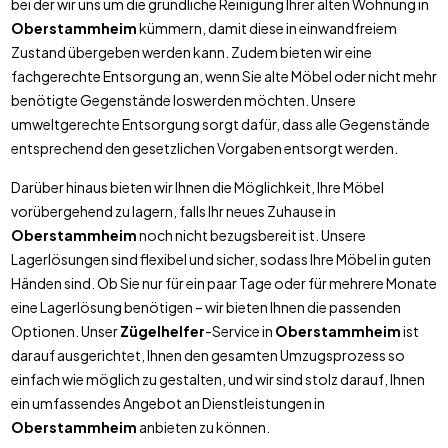
bei der wir uns um die gründliche Reinigung Ihrer alten Wohnung in
Oberstammheim
kümmern, damit diese in einwandfreiem
Zustand übergeben werden kann. Zudem bieten wir eine
fachgerechte Entsorgung an, wenn Sie alte Möbel oder nicht mehr
benötigte Gegenstände loswerden möchten. Unsere
umweltgerechte Entsorgung sorgt dafür, dass alle Gegenstände
entsprechend den gesetzlichen Vorgaben entsorgt werden.
Darüber hinaus bieten wir Ihnen die Möglichkeit, Ihre Möbel
vorübergehend zu lagern, falls Ihr neues Zuhause in
Oberstammheim
noch nicht bezugsbereit ist. Unsere
Lagerlösungen sind flexibel und sicher, sodass Ihre Möbel in guten
Händen sind. Ob Sie nur für ein paar Tage oder für mehrere Monate
eine Lagerlösung benötigen – wir bieten Ihnen die passenden
Optionen. Unser
Zügelhelfer
-Service in
Oberstammheim
ist
darauf ausgerichtet, Ihnen den gesamten Umzugsprozess so
einfach wie möglich zu gestalten, und wir sind stolz darauf, Ihnen
ein umfassendes Angebot an Dienstleistungen in
Oberstammheim
anbieten zu können.