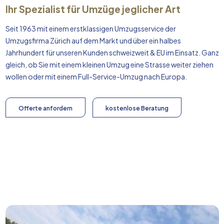
Ihr Spezialist für Umzüge jeglicher Art
Seit 1963 mit einem erstklassigen Umzugsservice der
Umzugsfirma Zürich auf dem Markt und über ein halbes
Jahrhundert für unseren Kunden schweizweit & EU im Einsatz. Ganz
gleich, ob Sie mit einem kleinen Umzug eine Strasse weiter ziehen
wollen oder mit einem Full-Service-Umzug nach
Europa
.
Offerte anfordern
kostenlose Beratung