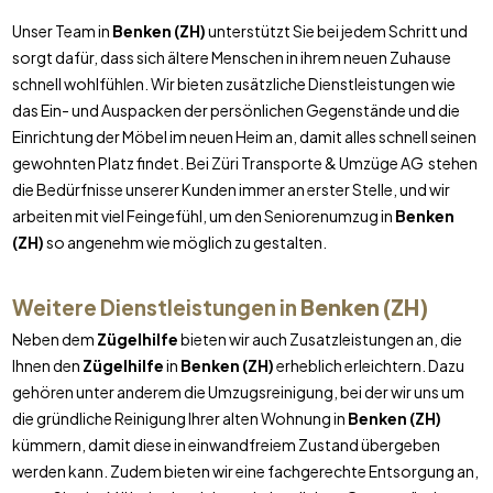
Unser Team in
Benken (ZH)
unterstützt Sie bei jedem Schritt und
sorgt dafür, dass sich ältere Menschen in ihrem neuen Zuhause
schnell wohlfühlen. Wir bieten zusätzliche Dienstleistungen wie
das Ein- und Auspacken der persönlichen Gegenstände und die
Einrichtung der Möbel im neuen Heim an, damit alles schnell seinen
gewohnten Platz findet. Bei Züri Transporte & Umzüge AG stehen
die Bedürfnisse unserer Kunden immer an erster Stelle, und wir
arbeiten mit viel Feingefühl, um den Seniorenumzug in
Benken
(ZH)
so angenehm wie möglich zu gestalten.
Weitere Dienstleistungen in
Benken (ZH)
Neben dem
Zügelhilfe
bieten wir auch Zusatzleistungen an, die
Ihnen den
Zügelhilfe
in
Benken (ZH)
erheblich erleichtern. Dazu
gehören unter anderem die Umzugsreinigung, bei der wir uns um
die gründliche Reinigung Ihrer alten Wohnung in
Benken (ZH)
kümmern, damit diese in einwandfreiem Zustand übergeben
werden kann. Zudem bieten wir eine fachgerechte Entsorgung an,