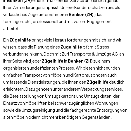
in
Benken (ZH)
einen umfassenden Service an, der sich genau
Ihren Anforderungen anpasst. Unsere Kunden schätzen uns als
verlässliches Zügelunternehmen in
Benken (ZH)
, das
termingerecht, professionell und mit vollem Engagement
arbeitet.
Ein
Zügelhilfe
bringt viele Herausforderungen mit sich, und wir
wissen, dass die Planung eines
Zügelhilfe
oft mit Stress
verbunden sein kann. Doch mit Züri Transporte & Umzüge AG an
Ihrer Seite wird jeder
Zügelhilfe
in
Benken (ZH)
zu einem
organisierten und effizienten Prozess. Wir bieten nicht nur den
einfachen Transport von Möbeln und Kartons, sondern auch
umfassende Dienstleistungen, die Ihnen den
Zügelhilfe
deutlich
erleichtern. Dazu gehören unter anderem Verpackungsservices,
die Bereitstellung von Umzugskartons und Umzugskisten, der
Einsatz von Möbelliften bei schwer zugänglichen Wohnungen
sowie die Umzugsreinigung und die fachgerechte Entsorgung von
alten Möbeln oder nicht mehr benötigten Gegenständen.