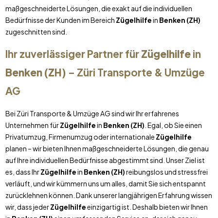
maßgeschneiderte Lösungen, die exakt auf die individuellen
Bedürfnisse der Kunden im Bereich
Zügelhilfe
in
Benken (ZH)
zugeschnitten sind.
Ihr zuverlässiger Partner für
Zügelhilfe
in
Benken (ZH)
– Züri Transporte & Umzüge
AG
Bei Züri Transporte & Umzüge AG sind wir Ihr erfahrenes
Unternehmen für
Zügelhilfe
in
Benken (ZH)
. Egal, ob Sie einen
Privatumzug, Firmenumzug oder internationale
Zügelhilfe
planen – wir bieten Ihnen maßgeschneiderte Lösungen, die genau
auf Ihre individuellen Bedürfnisse abgestimmt sind. Unser Ziel ist
es, dass Ihr
Zügelhilfe
in
Benken (ZH)
reibungslos und stressfrei
verläuft, und wir kümmern uns um alles, damit Sie sich entspannt
zurücklehnen können. Dank unserer langjährigen Erfahrung wissen
wir, dass jeder
Zügelhilfe
einzigartig ist. Deshalb bieten wir Ihnen