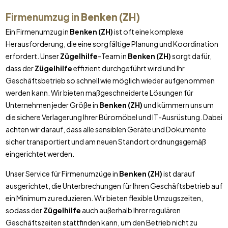
Firmenumzug in
Benken (ZH)
Ein Firmenumzug in
Benken (ZH)
ist oft eine komplexe
Herausforderung, die eine sorgfältige Planung und Koordination
erfordert. Unser
Zügelhilfe
-Team in
Benken (ZH)
sorgt dafür,
dass der
Zügelhilfe
effizient durchgeführt wird und Ihr
Geschäftsbetrieb so schnell wie möglich wieder aufgenommen
werden kann. Wir bieten maßgeschneiderte Lösungen für
Unternehmen jeder Größe in
Benken (ZH)
und kümmern uns um
die sichere Verlagerung Ihrer Büromöbel und IT-Ausrüstung. Dabei
achten wir darauf, dass alle sensiblen Geräte und Dokumente
sicher transportiert und am neuen Standort ordnungsgemäß
eingerichtet werden.
Unser Service für Firmenumzüge in
Benken (ZH)
ist darauf
ausgerichtet, die Unterbrechungen für Ihren Geschäftsbetrieb auf
ein Minimum zu reduzieren. Wir bieten flexible Umzugszeiten,
sodass der
Zügelhilfe
auch außerhalb Ihrer regulären
Geschäftszeiten stattfinden kann, um den Betrieb nicht zu