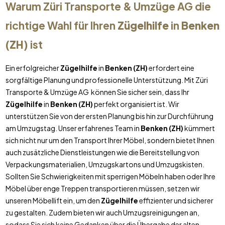
Warum Züri Transporte & Umzüge AG die
richtige Wahl für Ihren
Zügelhilfe
in
Benken
(ZH)
ist
Ein erfolgreicher
Zügelhilfe
in
Benken (ZH)
erfordert eine
sorgfältige Planung und professionelle Unterstützung. Mit Züri
Transporte & Umzüge AG können Sie sicher sein, dass Ihr
Zügelhilfe
in
Benken (ZH)
perfekt organisiert ist. Wir
unterstützen Sie von der ersten Planung bis hin zur Durchführung
am Umzugstag. Unser erfahrenes Team in
Benken (ZH)
kümmert
sich nicht nur um den Transport Ihrer Möbel, sondern bietet Ihnen
auch zusätzliche Dienstleistungen wie die Bereitstellung von
Verpackungsmaterialien, Umzugskartons und Umzugskisten.
Sollten Sie Schwierigkeiten mit sperrigen Möbeln haben oder Ihre
Möbel über enge Treppen transportieren müssen, setzen wir
unseren Möbellift ein, um den
Zügelhilfe
effizienter und sicherer
zu gestalten. Zudem bieten wir auch Umzugsreinigungen an,
sodass Sie sich keine Gedanken über die Übergabe der alten