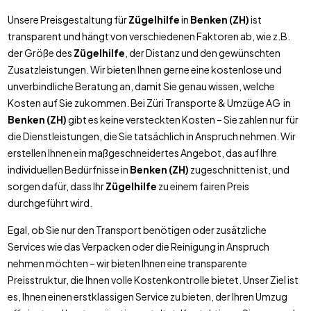
Unsere Preisgestaltung für
Zügelhilfe
in
Benken (ZH)
ist
transparent und hängt von verschiedenen Faktoren ab, wie z.B.
der Größe des
Zügelhilfe
, der Distanz und den gewünschten
Zusatzleistungen. Wir bieten Ihnen gerne eine kostenlose und
unverbindliche Beratung an, damit Sie genau wissen, welche
Kosten auf Sie zukommen. Bei Züri Transporte & Umzüge AG in
Benken (ZH)
gibt es keine versteckten Kosten – Sie zahlen nur für
die Dienstleistungen, die Sie tatsächlich in Anspruch nehmen. Wir
erstellen Ihnen ein maßgeschneidertes Angebot, das auf Ihre
individuellen Bedürfnisse in
Benken (ZH)
zugeschnitten ist, und
sorgen dafür, dass Ihr
Zügelhilfe
zu einem fairen Preis
durchgeführt wird.
Egal, ob Sie nur den Transport benötigen oder zusätzliche
Services wie das Verpacken oder die Reinigung in Anspruch
nehmen möchten – wir bieten Ihnen eine transparente
Preisstruktur, die Ihnen volle Kostenkontrolle bietet. Unser Ziel ist
es, Ihnen einen erstklassigen Service zu bieten, der Ihren Umzug