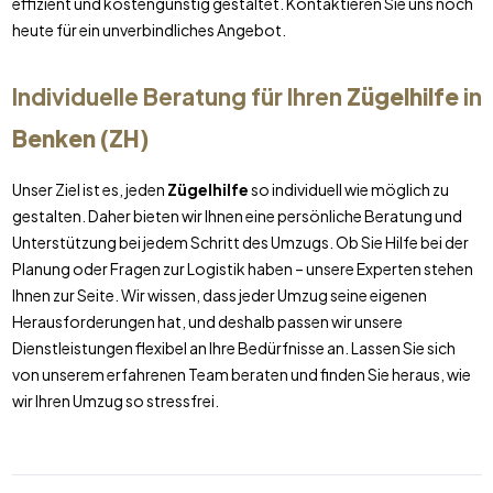
effizient und kostengünstig gestaltet. Kontaktieren Sie uns noch
heute für ein unverbindliches Angebot.
Individuelle Beratung für Ihren
Zügelhilfe
in
Benken (ZH)
Unser Ziel ist es, jeden
Zügelhilfe
so individuell wie möglich zu
gestalten. Daher bieten wir Ihnen eine persönliche Beratung und
Unterstützung bei jedem Schritt des Umzugs. Ob Sie Hilfe bei der
Planung oder Fragen zur Logistik haben – unsere Experten stehen
Ihnen zur Seite. Wir wissen, dass jeder Umzug seine eigenen
Herausforderungen hat, und deshalb passen wir unsere
Dienstleistungen flexibel an Ihre Bedürfnisse an. Lassen Sie sich
von unserem erfahrenen Team beraten und finden Sie heraus, wie
wir Ihren Umzug so stressfrei.