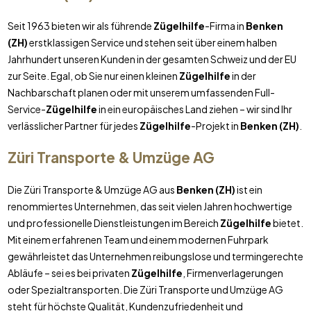
Seit 1963 bieten wir als führende
Zügelhilfe
-Firma in
Benken
(ZH)
erstklassigen Service und stehen seit über einem halben
Jahrhundert unseren Kunden in der gesamten Schweiz und der EU
zur Seite. Egal, ob Sie nur einen kleinen
Zügelhilfe
in der
Nachbarschaft planen oder mit unserem umfassenden Full-
Service-
Zügelhilfe
in ein europäisches Land ziehen – wir sind Ihr
verlässlicher Partner für jedes
Zügelhilfe
-Projekt in
Benken (ZH)
.
Züri Transporte & Umzüge AG
Die Züri Transporte & Umzüge AG aus
Benken (ZH)
ist ein
renommiertes Unternehmen, das seit vielen Jahren hochwertige
und professionelle Dienstleistungen im Bereich
Zügelhilfe
bietet.
Mit einem erfahrenen Team und einem modernen Fuhrpark
gewährleistet das Unternehmen reibungslose und termingerechte
Abläufe – sei es bei privaten
Zügelhilfe
, Firmenverlagerungen
oder Spezialtransporten. Die Züri Transporte und Umzüge AG
steht für höchste Qualität, Kundenzufriedenheit und