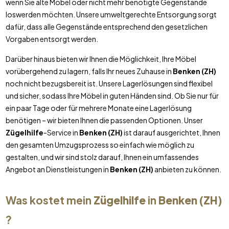
wenn Sie alte Möbel oder nicht mehr benötigte Gegenstände
loswerden möchten. Unsere umweltgerechte Entsorgung sorgt
dafür, dass alle Gegenstände entsprechend den gesetzlichen
Vorgaben entsorgt werden.
Darüber hinaus bieten wir Ihnen die Möglichkeit, Ihre Möbel
vorübergehend zu lagern, falls Ihr neues Zuhause in
Benken (ZH)
noch nicht bezugsbereit ist. Unsere Lagerlösungen sind flexibel
und sicher, sodass Ihre Möbel in guten Händen sind. Ob Sie nur für
ein paar Tage oder für mehrere Monate eine Lagerlösung
benötigen – wir bieten Ihnen die passenden Optionen. Unser
Zügelhilfe
-Service in
Benken (ZH)
ist darauf ausgerichtet, Ihnen
den gesamten Umzugsprozess so einfach wie möglich zu
gestalten, und wir sind stolz darauf, Ihnen ein umfassendes
Angebot an Dienstleistungen in
Benken (ZH)
anbieten zu können.
Was kostet mein
Zügelhilfe
in
Benken (ZH)
?