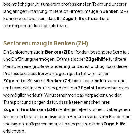
beeinträchtigen. Mit unserem professionellen Team und unserer
langjährigen Erfahrung im Bereich Firmenumzüge in
Benken (ZH)
können Sie sicher sein, dass Ihr
Zügelhilfe
effizient und
termingerecht durchgeführt wird.
Seniorenumzug in
Benken (ZH)
Ein Seniorenumzug in
Benken (ZH)
erfordert besondere Sorgfalt
und Einfühlungsvermögen. Oftmals ist der
Zügelhilfe
für ältere
Menschen eine große Veränderung, und es ist wichtig, dass dieser
Prozess so stressfrei wie möglich gestaltet wird. Unser
Zügelhilfe
-Service in
Benken (ZH)
bietet eine einfühlsame und
umfassende Unterstützung, damit der
Zügelhilfe
so reibungslos
wie möglich verläuft. Wir übernehmen das Verpacken und den
Transport und sorgen dafür, dass ältere Menschen ihren
Zügelhilfe
in
Benken (ZH)
in Ruhe genießen können. Dabei gehen
wir besonders auf die individuellen Bedürfnisse unserer Kunden ein
und bieten maßgeschneiderte Lösungen an, die den
Zügelhilfe
erleichtern.