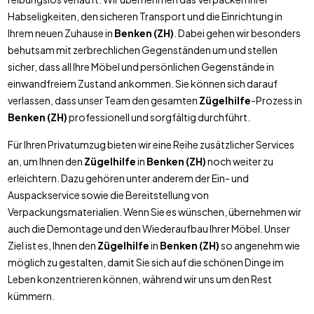
Habseligkeiten, den sicheren Transport und die Einrichtung in
Ihrem neuen Zuhause in
Benken (ZH)
. Dabei gehen wir besonders
behutsam mit zerbrechlichen Gegenständen um und stellen
sicher, dass all Ihre Möbel und persönlichen Gegenstände in
einwandfreiem Zustand ankommen. Sie können sich darauf
verlassen, dass unser Team den gesamten
Zügelhilfe
-Prozess in
Benken (ZH)
professionell und sorgfältig durchführt.
Für Ihren Privatumzug bieten wir eine Reihe zusätzlicher Services
an, um Ihnen den
Zügelhilfe
in
Benken (ZH)
noch weiter zu
erleichtern. Dazu gehören unter anderem der Ein- und
Auspackservice sowie die Bereitstellung von
Verpackungsmaterialien. Wenn Sie es wünschen, übernehmen wir
auch die Demontage und den Wiederaufbau Ihrer Möbel. Unser
Ziel ist es, Ihnen den
Zügelhilfe
in
Benken (ZH)
so angenehm wie
möglich zu gestalten, damit Sie sich auf die schönen Dinge im
Leben konzentrieren können, während wir uns um den Rest
kümmern.