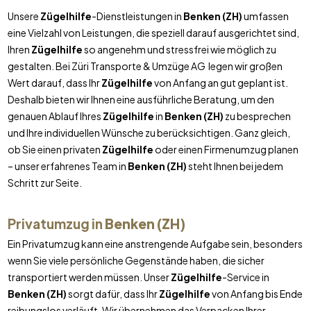
Unsere
Zügelhilfe
-Dienstleistungen in
Benken (ZH)
umfassen
eine Vielzahl von Leistungen, die speziell darauf ausgerichtet sind,
Ihren
Zügelhilfe
so angenehm und stressfrei wie möglich zu
gestalten. Bei Züri Transporte & Umzüge AG legen wir großen
Wert darauf, dass Ihr
Zügelhilfe
von Anfang an gut geplant ist.
Deshalb bieten wir Ihnen eine ausführliche Beratung, um den
genauen Ablauf Ihres
Zügelhilfe
in
Benken (ZH)
zu besprechen
und Ihre individuellen Wünsche zu berücksichtigen. Ganz gleich,
ob Sie einen privaten
Zügelhilfe
oder einen Firmenumzug planen
– unser erfahrenes Team in
Benken (ZH)
steht Ihnen bei jedem
Schritt zur Seite.
Privatumzug in
Benken (ZH)
Ein Privatumzug kann eine anstrengende Aufgabe sein, besonders
wenn Sie viele persönliche Gegenstände haben, die sicher
transportiert werden müssen. Unser
Zügelhilfe
-Service in
Benken (ZH)
sorgt dafür, dass Ihr
Zügelhilfe
von Anfang bis Ende
reibungslos verläuft. Wir übernehmen das Verpacken Ihrer