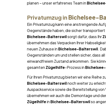
planen – unser erfahrenes Team in
Bichelsee
Privatumzug in
Bichelsee-Ba
Ein Privatumzug kann eine anstrengende Aufg
Gegenstände haben, die sicher transportier
Bichelsee-Balterswil
sorgt dafür, dass Ihr
Z
übernehmen das Verpacken Ihrer Habseligkeite
neuen Zuhause in
Bichelsee-Balterswil
. Da
Gegenständen um und stellen sicher, dass al
einwandfreiem Zustand ankommen. Sie können
gesamten
Zügelhilfe
-Prozess in
Bichelsee-
Für Ihren Privatumzug bieten wir eine Reihe z
Bichelsee-Balterswil
noch weiter zu erleic
Auspackservice sowie die Bereitstellung von
übernehmen wir auch die Demontage und den W
Zügelhilfe
in
Bichelsee-Balterswil
so angen