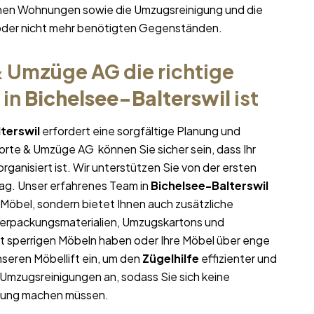
ichen Wohnungen sowie die Umzugsreinigung und die
oder nicht mehr benötigten Gegenständen.
 Umzüge AG die richtige
in
Bichelsee-Balterswil
ist
terswil
erfordert eine sorgfältige Planung und
porte & Umzüge AG können Sie sicher sein, dass Ihr
rganisiert ist. Wir unterstützen Sie von der ersten
ag. Unser erfahrenes Team in
Bichelsee-Balterswil
 Möbel, sondern bietet Ihnen auch zusätzliche
 Verpackungsmaterialien, Umzugskartons und
it sperrigen Möbeln haben oder Ihre Möbel über enge
seren Möbellift ein, um den
Zügelhilfe
effizienter und
 Umzugsreinigungen an, sodass Sie sich keine
nung machen müssen.