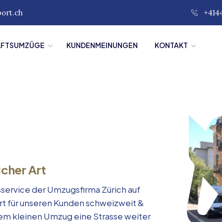
port.ch
+414
ÄFTSUMZÜGE
KUNDENMEINUNGEN
KONTAKT
icher Art
service der Umzugsfirma Zürich auf
rt für unseren Kunden schweizweit &
inem kleinen Umzug eine Strasse weiter