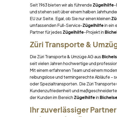
Seit 1963 bieten wir als führende
Zügelhilfe
-
und stehen seit über einem halben Jahrhund
EU zur Seite. Egal, ob Sie nur einen kleinen
Zü
umfassenden Full-Service-
Zügelhilfe
in ein 
Partner für jedes
Zügelhilfe
-Projekt in
Biche
Züri Transporte & Umzü
Die Züri Transporte & Umzüge AG aus
Bichel
seit vielen Jahren hochwertige und professio
Mit einem erfahrenen Team und einem moder
reibungslose und termingerechte Abläufe – se
oder Spezialtransporten. Die Züri Transporte
Kundenzufriedenheit und maßgeschneiderte Lö
der Kunden im Bereich
Zügelhilfe
in
Bichels
Ihr zuverlässiger Partner