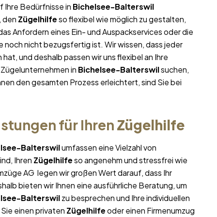
f Ihre Bedürfnisse in
Bichelsee-Balterswil
, den
Zügelhilfe
so flexibel wie möglich zu gestalten,
 das Anfordern eines Ein- und Auspackservices oder die
noch nicht bezugsfertig ist. Wir wissen, dass jeder
at, und deshalb passen wir uns flexibel an Ihre
m Zügelunternehmen in
Bichelsee-Balterswil
suchen,
Ihnen den gesamten Prozess erleichtert, sind Sie bei
stungen für Ihren
Zügelhilfe
lsee-Balterswil
umfassen eine Vielzahl von
ind, Ihren
Zügelhilfe
so angenehm und stressfrei wie
Umzüge AG legen wir großen Wert darauf, dass Ihr
halb bieten wir Ihnen eine ausführliche Beratung, um
lsee-Balterswil
zu besprechen und Ihre individuellen
 Sie einen privaten
Zügelhilfe
oder einen Firmenumzug