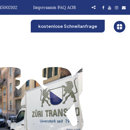
45002102
Impressum
FAQ
AGB
kostenlose Schnellanfrage