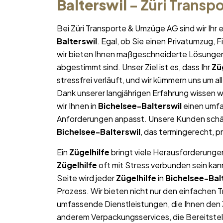
Balterswil
– Züri Transp
Bei Züri Transporte & Umzüge AG sind wir Ih
Balterswil
. Egal, ob Sie einen Privatumzug,
wir bieten Ihnen maßgeschneiderte Lösungen, 
abgestimmt sind. Unser Ziel ist es, dass Ihr
Zü
stressfrei verläuft, und wir kümmern uns um a
Dank unserer langjährigen Erfahrung wissen wi
wir Ihnen in
Bichelsee-Balterswil
einen umfa
Anforderungen anpasst. Unsere Kunden schät
Bichelsee-Balterswil
, das termingerecht, p
Ein
Zügelhilfe
bringt viele Herausforderungen 
Zügelhilfe
oft mit Stress verbunden sein kan
Seite wird jeder
Zügelhilfe
in
Bichelsee-Bal
Prozess. Wir bieten nicht nur den einfachen 
umfassende Dienstleistungen, die Ihnen den
anderem Verpackungsservices, die Bereitste