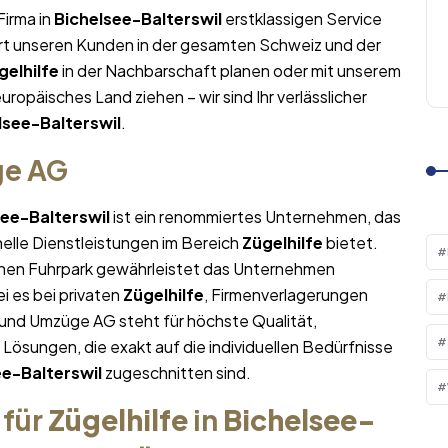
Firma in
Bichelsee-Balterswil
erstklassigen Service
ert unseren Kunden in der gesamten Schweiz und der
gelhilfe
in der Nachbarschaft planen oder mit unserem
europäisches Land ziehen – wir sind Ihr verlässlicher
lsee-Balterswil
.
ge AG
see-Balterswil
ist ein renommiertes Unternehmen, das
nelle Dienstleistungen im Bereich
Zügelhilfe
bietet.
nen Fuhrpark gewährleistet das Unternehmen
i es bei privaten
Zügelhilfe
, Firmenverlagerungen
 und Umzüge AG steht für höchste Qualität,
sungen, die exakt auf die individuellen Bedürfnisse
ee-Balterswil
zugeschnitten sind.
 für
Zügelhilfe
in
Bichelsee-