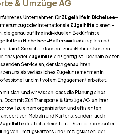
orte & Umzüge AG
r erfahrenes Unternehmen für
Zügelhilfe
in
Bichelsee-
 Firmenumzug oder internationale
Zügelhilfe
planen –
die genau auf Ihre individuellen Bedürfnisse
gelhilfe
in
Bichelsee-Balterswil
reibungslos und
lles, damit Sie sich entspannt zurücklehnen können.
r, dass jeder
Zügelhilfe
einzigartig ist. Deshalb bieten
ssenden Service an, der sich genau Ihren
zen uns als verlässliches Zügelunternehmen in
rofessionell und mit vollem Engagement arbeitet.
mit sich, und wir wissen, dass die Planung eines
n. Doch mit Züri Transporte & Umzüge AG an Ihrer
terswil
zu einem organisierten und effizienten
Transport von Möbeln und Kartons, sondern auch
Zügelhilfe
deutlich erleichtern. Dazu gehören unter
llung von Umzugskartons und Umzugskisten, der