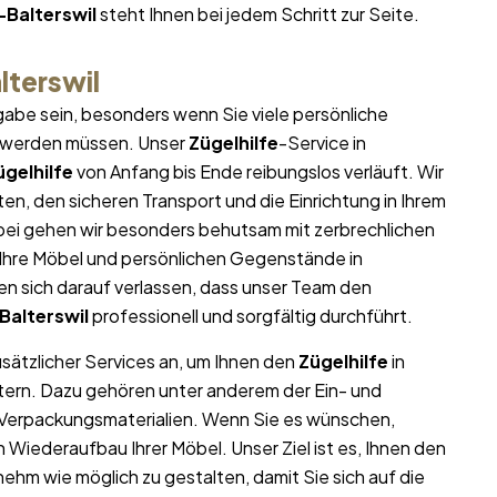
-Balterswil
steht Ihnen bei jedem Schritt zur Seite.
lterswil
abe sein, besonders wenn Sie viele persönliche
t werden müssen. Unser
Zügelhilfe
-Service in
ügelhilfe
von Anfang bis Ende reibungslos verläuft. Wir
n, den sicheren Transport und die Einrichtung in Ihrem
bei gehen wir besonders behutsam mit zerbrechlichen
l Ihre Möbel und persönlichen Gegenstände in
 sich darauf verlassen, dass unser Team den
Balterswil
professionell und sorgfältig durchführt.
usätzlicher Services an, um Ihnen den
Zügelhilfe
in
htern. Dazu gehören unter anderem der Ein- und
 Verpackungsmaterialien. Wenn Sie es wünschen,
iederaufbau Ihrer Möbel. Unser Ziel ist es, Ihnen den
ehm wie möglich zu gestalten, damit Sie sich auf die