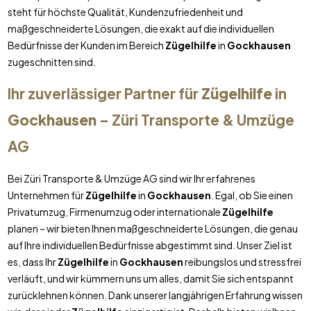
steht für höchste Qualität, Kundenzufriedenheit und
maßgeschneiderte Lösungen, die exakt auf die individuellen
Bedürfnisse der Kunden im Bereich
Zügelhilfe
in
Gockhausen
zugeschnitten sind.
Ihr zuverlässiger Partner für
Zügelhilfe
in
Gockhausen
– Züri Transporte & Umzüge
AG
Bei Züri Transporte & Umzüge AG sind wir Ihr erfahrenes
Unternehmen für
Zügelhilfe
in
Gockhausen
. Egal, ob Sie einen
Privatumzug, Firmenumzug oder internationale
Zügelhilfe
planen – wir bieten Ihnen maßgeschneiderte Lösungen, die genau
auf Ihre individuellen Bedürfnisse abgestimmt sind. Unser Ziel ist
es, dass Ihr
Zügelhilfe
in
Gockhausen
reibungslos und stressfrei
verläuft, und wir kümmern uns um alles, damit Sie sich entspannt
zurücklehnen können. Dank unserer langjährigen Erfahrung wissen