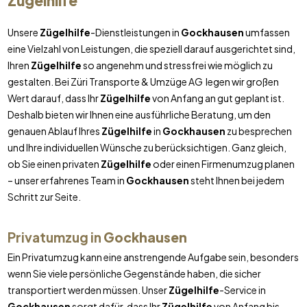
Zügelhilfe
Unsere
Zügelhilfe
-Dienstleistungen in
Gockhausen
umfassen
eine Vielzahl von Leistungen, die speziell darauf ausgerichtet sind,
Ihren
Zügelhilfe
so angenehm und stressfrei wie möglich zu
gestalten. Bei Züri Transporte & Umzüge AG legen wir großen
Wert darauf, dass Ihr
Zügelhilfe
von Anfang an gut geplant ist.
Deshalb bieten wir Ihnen eine ausführliche Beratung, um den
genauen Ablauf Ihres
Zügelhilfe
in
Gockhausen
zu besprechen
und Ihre individuellen Wünsche zu berücksichtigen. Ganz gleich,
ob Sie einen privaten
Zügelhilfe
oder einen Firmenumzug planen
– unser erfahrenes Team in
Gockhausen
steht Ihnen bei jedem
Schritt zur Seite.
Privatumzug in
Gockhausen
Ein Privatumzug kann eine anstrengende Aufgabe sein, besonders
wenn Sie viele persönliche Gegenstände haben, die sicher
transportiert werden müssen. Unser
Zügelhilfe
-Service in
Gockhausen
sorgt dafür, dass Ihr
Zügelhilfe
von Anfang bis