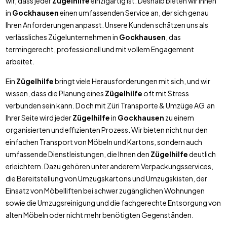
wir, dass jeder
Zügelhilfe
einzigartig ist. Deshalb bieten wir Ihnen
in
Gockhausen
einen umfassenden Service an, der sich genau
Ihren Anforderungen anpasst. Unsere Kunden schätzen uns als
verlässliches Zügelunternehmen in
Gockhausen
, das
termingerecht, professionell und mit vollem Engagement
arbeitet.
Ein
Zügelhilfe
bringt viele Herausforderungen mit sich, und wir
wissen, dass die Planung eines
Zügelhilfe
oft mit Stress
verbunden sein kann. Doch mit Züri Transporte & Umzüge AG an
Ihrer Seite wird jeder
Zügelhilfe
in
Gockhausen
zu einem
organisierten und effizienten Prozess. Wir bieten nicht nur den
einfachen Transport von Möbeln und Kartons, sondern auch
umfassende Dienstleistungen, die Ihnen den
Zügelhilfe
deutlich
erleichtern. Dazu gehören unter anderem Verpackungsservices,
die Bereitstellung von Umzugskartons und Umzugskisten, der
Einsatz von Möbelliften bei schwer zugänglichen Wohnungen
sowie die Umzugsreinigung und die fachgerechte Entsorgung von
alten Möbeln oder nicht mehr benötigten Gegenständen.