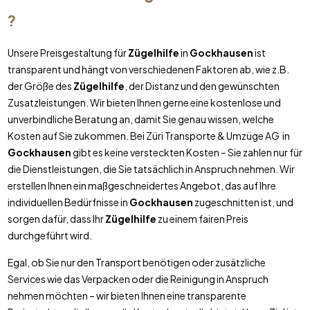
?
Unsere Preisgestaltung für
Zügelhilfe
in
Gockhausen
ist
transparent und hängt von verschiedenen Faktoren ab, wie z.B.
der Größe des
Zügelhilfe
, der Distanz und den gewünschten
Zusatzleistungen. Wir bieten Ihnen gerne eine kostenlose und
unverbindliche Beratung an, damit Sie genau wissen, welche
Kosten auf Sie zukommen. Bei Züri Transporte & Umzüge AG in
Gockhausen
gibt es keine versteckten Kosten – Sie zahlen nur für
die Dienstleistungen, die Sie tatsächlich in Anspruch nehmen. Wir
erstellen Ihnen ein maßgeschneidertes Angebot, das auf Ihre
individuellen Bedürfnisse in
Gockhausen
zugeschnitten ist, und
sorgen dafür, dass Ihr
Zügelhilfe
zu einem fairen Preis
durchgeführt wird.
Egal, ob Sie nur den Transport benötigen oder zusätzliche
Services wie das Verpacken oder die Reinigung in Anspruch
nehmen möchten – wir bieten Ihnen eine transparente