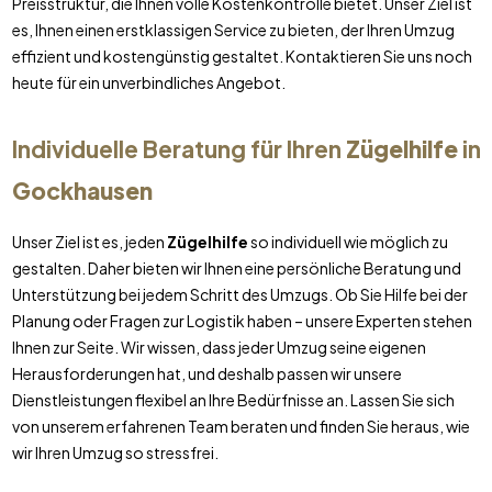
Preisstruktur, die Ihnen volle Kostenkontrolle bietet. Unser Ziel ist
es, Ihnen einen erstklassigen Service zu bieten, der Ihren Umzug
effizient und kostengünstig gestaltet. Kontaktieren Sie uns noch
heute für ein unverbindliches Angebot.
Individuelle Beratung für Ihren
Zügelhilfe
in
Gockhausen
Unser Ziel ist es, jeden
Zügelhilfe
so individuell wie möglich zu
gestalten. Daher bieten wir Ihnen eine persönliche Beratung und
Unterstützung bei jedem Schritt des Umzugs. Ob Sie Hilfe bei der
Planung oder Fragen zur Logistik haben – unsere Experten stehen
Ihnen zur Seite. Wir wissen, dass jeder Umzug seine eigenen
Herausforderungen hat, und deshalb passen wir unsere
Dienstleistungen flexibel an Ihre Bedürfnisse an. Lassen Sie sich
von unserem erfahrenen Team beraten und finden Sie heraus, wie
wir Ihren Umzug so stressfrei.