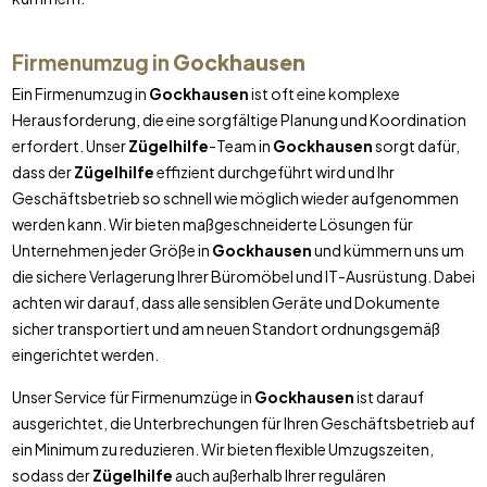
Firmenumzug in
Gockhausen
Ein Firmenumzug in
Gockhausen
ist oft eine komplexe
Herausforderung, die eine sorgfältige Planung und Koordination
erfordert. Unser
Zügelhilfe
-Team in
Gockhausen
sorgt dafür,
dass der
Zügelhilfe
effizient durchgeführt wird und Ihr
Geschäftsbetrieb so schnell wie möglich wieder aufgenommen
werden kann. Wir bieten maßgeschneiderte Lösungen für
Unternehmen jeder Größe in
Gockhausen
und kümmern uns um
die sichere Verlagerung Ihrer Büromöbel und IT-Ausrüstung. Dabei
achten wir darauf, dass alle sensiblen Geräte und Dokumente
sicher transportiert und am neuen Standort ordnungsgemäß
eingerichtet werden.
Unser Service für Firmenumzüge in
Gockhausen
ist darauf
ausgerichtet, die Unterbrechungen für Ihren Geschäftsbetrieb auf
ein Minimum zu reduzieren. Wir bieten flexible Umzugszeiten,
sodass der
Zügelhilfe
auch außerhalb Ihrer regulären