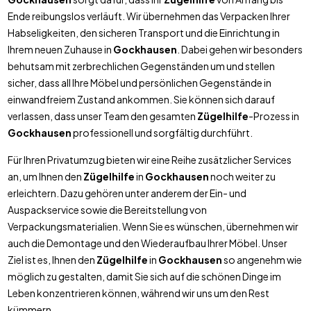
Ende reibungslos verläuft. Wir übernehmen das Verpacken Ihrer
Habseligkeiten, den sicheren Transport und die Einrichtung in
Ihrem neuen Zuhause in
Gockhausen
. Dabei gehen wir besonders
behutsam mit zerbrechlichen Gegenständen um und stellen
sicher, dass all Ihre Möbel und persönlichen Gegenstände in
einwandfreiem Zustand ankommen. Sie können sich darauf
verlassen, dass unser Team den gesamten
Zügelhilfe
-Prozess in
Gockhausen
professionell und sorgfältig durchführt.
Für Ihren Privatumzug bieten wir eine Reihe zusätzlicher Services
an, um Ihnen den
Zügelhilfe
in
Gockhausen
noch weiter zu
erleichtern. Dazu gehören unter anderem der Ein- und
Auspackservice sowie die Bereitstellung von
Verpackungsmaterialien. Wenn Sie es wünschen, übernehmen wir
auch die Demontage und den Wiederaufbau Ihrer Möbel. Unser
Ziel ist es, Ihnen den
Zügelhilfe
in
Gockhausen
so angenehm wie
möglich zu gestalten, damit Sie sich auf die schönen Dinge im
Leben konzentrieren können, während wir uns um den Rest
kümmern.