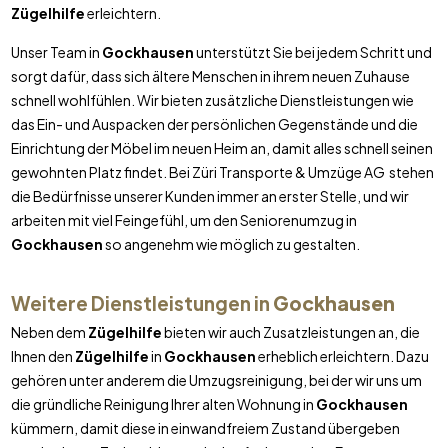
Zügelhilfe
erleichtern.
Unser Team in
Gockhausen
unterstützt Sie bei jedem Schritt und
sorgt dafür, dass sich ältere Menschen in ihrem neuen Zuhause
schnell wohlfühlen. Wir bieten zusätzliche Dienstleistungen wie
das Ein- und Auspacken der persönlichen Gegenstände und die
Einrichtung der Möbel im neuen Heim an, damit alles schnell seinen
gewohnten Platz findet. Bei Züri Transporte & Umzüge AG stehen
die Bedürfnisse unserer Kunden immer an erster Stelle, und wir
arbeiten mit viel Feingefühl, um den Seniorenumzug in
Gockhausen
so angenehm wie möglich zu gestalten.
Weitere Dienstleistungen in
Gockhausen
Neben dem
Zügelhilfe
bieten wir auch Zusatzleistungen an, die
Ihnen den
Zügelhilfe
in
Gockhausen
erheblich erleichtern. Dazu
gehören unter anderem die Umzugsreinigung, bei der wir uns um
die gründliche Reinigung Ihrer alten Wohnung in
Gockhausen
kümmern, damit diese in einwandfreiem Zustand übergeben