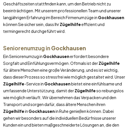
Geschäftszeiten stattfinden kann, um den Betrieb nicht zu
beeinträchtigen. Mit unserem professionellen Team und unserer
langjährigen Erfahrung im Bereich Firmenumzüge in
Gockhausen
können Sie sicher sein, dass Ihr
Zügelhilfe
effizient und
termingerecht durchgeführt wird.
Seniorenumzug in
Gockhausen
Ein Seniorenumzug in
Gockhausen
erfordert besondere
Sorgfalt und Einfühlungsvermögen. Oftmals ist der
Zügelhilfe
für ältere Menschen eine große Veränderung, und es ist wichtig,
dass dieser Prozess so stressfrei wie möglich gestaltet wird. Unser
Zügelhilfe
-Service in
Gockhausen
bietet eine einfühlsame und
umfassende Unterstützung, damit der
Zügelhilfe
so reibungslos
wie möglich verläuft. Wir übernehmen das Verpacken und den
Transport und sorgen dafür, dass ältere Menschen ihren
Zügelhilfe
in
Gockhausen
in Ruhe genießen können. Dabei
gehen wir besonders auf die individuellen Bedürfnisse unserer
Kunden ein und bieten maßgeschneiderte Lösungen an, die den