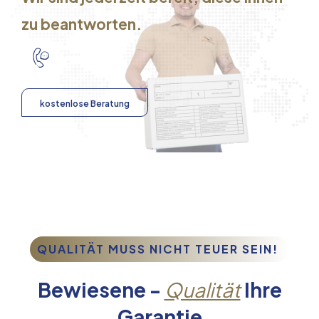
zu beantworten.
kostenlose Beratung
QUALITÄT MUSS NICHT TEUER SEIN!
Bewiesene -
Qualität
Ihre
Garantie