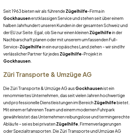
Seit 1963 bieten wir als führende
Zügelhilfe
-Firma in
Gockhausen
erstklassigen Service und stehen seit über einem
halben Jahrhundert unseren Kunden in der gesamten Schweiz und
der EU zur Seite. Egal, ob Sie nur einen kleinen
Zügelhilfe
in der
Nachbarschaft planen oder mit unserem umfassenden Full-
Service-
Zügelhilfe
in ein europäisches Land ziehen – wir sind Ihr
verlässlicher Partner für jedes
Zügelhilfe
-Projekt in
Gockhausen
.
Züri Transporte & Umzüge AG
Die Züri Transporte & Umzüge AG aus
Gockhausen
ist ein
renommiertes Unternehmen, das seit vielen Jahren hochwertige
und professionelle Dienstleistungen im Bereich
Zügelhilfe
bietet.
Mit einem erfahrenen Team und einem modernen Fuhrpark
gewährleistet das Unternehmen reibungslose und termingerechte
Abläufe – sei es bei privaten
Zügelhilfe
, Firmenverlagerungen
oder Spezialtransporten. Die Züri Transporte und Umzüge AG