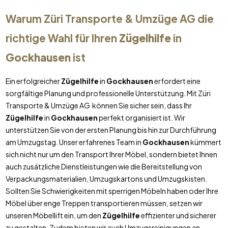
Warum Züri Transporte & Umzüge AG die
richtige Wahl für Ihren
Zügelhilfe
in
Gockhausen
ist
Ein erfolgreicher
Zügelhilfe
in
Gockhausen
erfordert eine
sorgfältige Planung und professionelle Unterstützung. Mit Züri
Transporte & Umzüge AG können Sie sicher sein, dass Ihr
Zügelhilfe
in
Gockhausen
perfekt organisiert ist. Wir
unterstützen Sie von der ersten Planung bis hin zur Durchführung
am Umzugstag. Unser erfahrenes Team in
Gockhausen
kümmert
sich nicht nur um den Transport Ihrer Möbel, sondern bietet Ihnen
auch zusätzliche Dienstleistungen wie die Bereitstellung von
Verpackungsmaterialien, Umzugskartons und Umzugskisten.
Sollten Sie Schwierigkeiten mit sperrigen Möbeln haben oder Ihre
Möbel über enge Treppen transportieren müssen, setzen wir
unseren Möbellift ein, um den
Zügelhilfe
effizienter und sicherer
zu gestalten. Zudem bieten wir auch Umzugsreinigungen an,