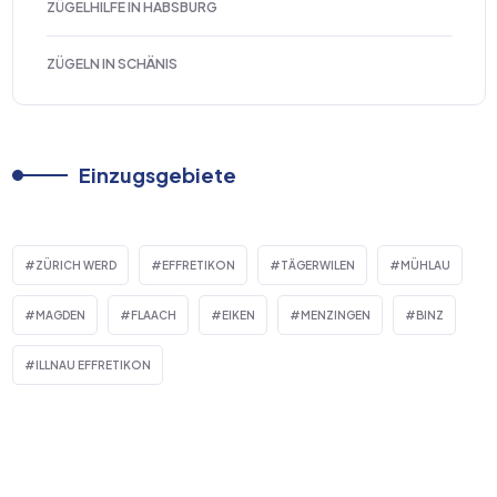
ZÜGELHILFE IN HABSBURG
ZÜGELN IN SCHÄNIS
Einzugsgebiete
ZÜRICH WERD
EFFRETIKON
TÄGERWILEN
MÜHLAU
MAGDEN
FLAACH
EIKEN
MENZINGEN
BINZ
ILLNAU EFFRETIKON