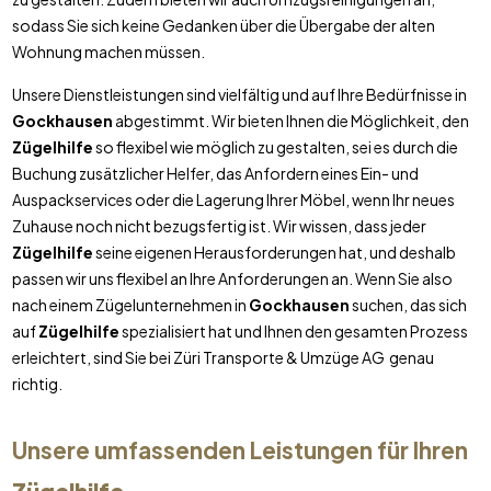
sodass Sie sich keine Gedanken über die Übergabe der alten
Wohnung machen müssen.
Unsere Dienstleistungen sind vielfältig und auf Ihre Bedürfnisse in
Gockhausen
abgestimmt. Wir bieten Ihnen die Möglichkeit, den
Zügelhilfe
so flexibel wie möglich zu gestalten, sei es durch die
Buchung zusätzlicher Helfer, das Anfordern eines Ein- und
Auspackservices oder die Lagerung Ihrer Möbel, wenn Ihr neues
Zuhause noch nicht bezugsfertig ist. Wir wissen, dass jeder
Zügelhilfe
seine eigenen Herausforderungen hat, und deshalb
passen wir uns flexibel an Ihre Anforderungen an. Wenn Sie also
nach einem Zügelunternehmen in
Gockhausen
suchen, das sich
auf
Zügelhilfe
spezialisiert hat und Ihnen den gesamten Prozess
erleichtert, sind Sie bei Züri Transporte & Umzüge AG genau
richtig.
Unsere umfassenden Leistungen für Ihren