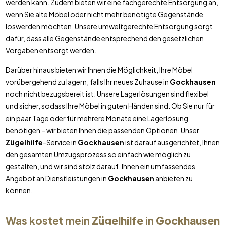
werden kann. Zudem bieten wir eine fachgerechte Entsorgung an,
wenn Sie alte Möbel oder nicht mehr benötigte Gegenstände
loswerden möchten. Unsere umweltgerechte Entsorgung sorgt
dafür, dass alle Gegenstände entsprechend den gesetzlichen
Vorgaben entsorgt werden.
Darüber hinaus bieten wir Ihnen die Möglichkeit, Ihre Möbel
vorübergehend zu lagern, falls Ihr neues Zuhause in
Gockhausen
noch nicht bezugsbereit ist. Unsere Lagerlösungen sind flexibel
und sicher, sodass Ihre Möbel in guten Händen sind. Ob Sie nur für
ein paar Tage oder für mehrere Monate eine Lagerlösung
benötigen – wir bieten Ihnen die passenden Optionen. Unser
Zügelhilfe
-Service in
Gockhausen
ist darauf ausgerichtet, Ihnen
den gesamten Umzugsprozess so einfach wie möglich zu
gestalten, und wir sind stolz darauf, Ihnen ein umfassendes
Angebot an Dienstleistungen in
Gockhausen
anbieten zu
können.
Was kostet mein
Zügelhilfe
in
Gockhausen