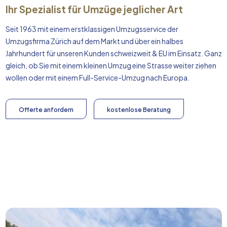
Ihr Spezialist für Umzüge jeglicher Art
Seit 1963 mit einem erstklassigen Umzugsservice der
Umzugsfirma Zürich auf dem Markt und über ein halbes
Jahrhundert für unseren Kunden schweizweit & EU im Einsatz. Ganz
gleich, ob Sie mit einem kleinen Umzug eine Strasse weiter ziehen
wollen oder mit einem Full-Service-Umzug nach
Europa
.
Offerte anfordern
kostenlose Beratung