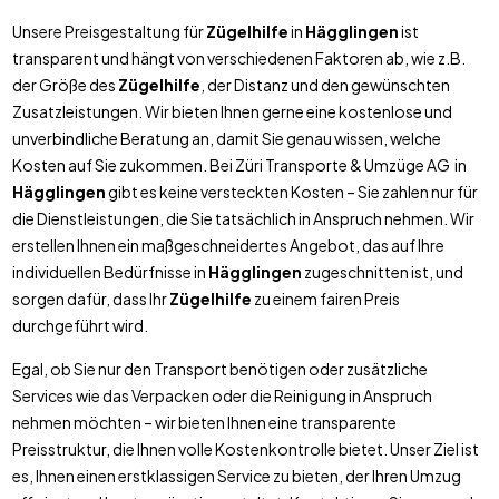
Unsere Preisgestaltung für
Zügelhilfe
in
Hägglingen
ist
transparent und hängt von verschiedenen Faktoren ab, wie z.B.
der Größe des
Zügelhilfe
, der Distanz und den gewünschten
Zusatzleistungen. Wir bieten Ihnen gerne eine kostenlose und
unverbindliche Beratung an, damit Sie genau wissen, welche
Kosten auf Sie zukommen. Bei Züri Transporte & Umzüge AG in
Hägglingen
gibt es keine versteckten Kosten – Sie zahlen nur für
die Dienstleistungen, die Sie tatsächlich in Anspruch nehmen. Wir
erstellen Ihnen ein maßgeschneidertes Angebot, das auf Ihre
individuellen Bedürfnisse in
Hägglingen
zugeschnitten ist, und
sorgen dafür, dass Ihr
Zügelhilfe
zu einem fairen Preis
durchgeführt wird.
Egal, ob Sie nur den Transport benötigen oder zusätzliche
Services wie das Verpacken oder die Reinigung in Anspruch
nehmen möchten – wir bieten Ihnen eine transparente
Preisstruktur, die Ihnen volle Kostenkontrolle bietet. Unser Ziel ist
es, Ihnen einen erstklassigen Service zu bieten, der Ihren Umzug