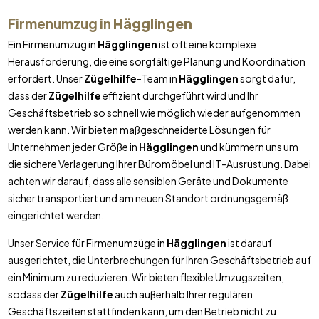
Firmenumzug in
Hägglingen
Ein Firmenumzug in
Hägglingen
ist oft eine komplexe
Herausforderung, die eine sorgfältige Planung und Koordination
erfordert. Unser
Zügelhilfe
-Team in
Hägglingen
sorgt dafür,
dass der
Zügelhilfe
effizient durchgeführt wird und Ihr
Geschäftsbetrieb so schnell wie möglich wieder aufgenommen
werden kann. Wir bieten maßgeschneiderte Lösungen für
Unternehmen jeder Größe in
Hägglingen
und kümmern uns um
die sichere Verlagerung Ihrer Büromöbel und IT-Ausrüstung. Dabei
achten wir darauf, dass alle sensiblen Geräte und Dokumente
sicher transportiert und am neuen Standort ordnungsgemäß
eingerichtet werden.
Unser Service für Firmenumzüge in
Hägglingen
ist darauf
ausgerichtet, die Unterbrechungen für Ihren Geschäftsbetrieb auf
ein Minimum zu reduzieren. Wir bieten flexible Umzugszeiten,
sodass der
Zügelhilfe
auch außerhalb Ihrer regulären
Geschäftszeiten stattfinden kann, um den Betrieb nicht zu