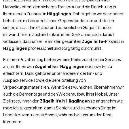
Habseligkeiten, den sicheren Transport und die Einrichtung in
Ihrem neuen Zuhause in
Hägglingen
. Dabei gehen wir besonders
behutsam mit zerbrechlichen Gegenständen um und stellen
sicher, dass all Ihre Möbel und persönlichen Gegenstände in
einwandfreiem Zustand ankommen. Sie können sich darauf
verlassen, dass unser Team den gesamten
Zügelhilfe
-Prozess in
Hägglingen
professionell und sorgfältig durchführt.
Für Ihren Privatumzug bieten wir eine Reihe zusätzlicher Services
an, um Ihnen den
Zügelhilfe
in
Hägglingen
noch weiter zu
erleichtern. Dazu gehören unter anderem der Ein- und
Auspackservice sowie die Bereitstellung von
Verpackungsmaterialien. Wenn Sie es wünschen, übernehmen wir
auch die Demontage und den Wiederaufbau Ihrer Möbel. Unser
Ziel ist es, Ihnen den
Zügelhilfe
in
Hägglingen
so angenehm wie
möglich zu gestalten, damit Sie sich auf die schönen Dinge im
Leben konzentrieren können, während wir uns um den Rest
kümmern.