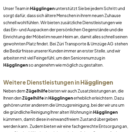
Unser Team in
Hägglingen
unterstützt Sie bei jedem Schritt und
sorgt dafür, dass sich ältere Menschen in ihrem neuen Zuhause
schnell wohlfühlen. Wir bieten zusätzliche Dienstleistungen wie
das Ein- und Auspacken der persönlichen Gegenstände und die
Einrichtung der Möbel im neuen Heim an, damit alles schnell seinen
gewohnten Platz findet. Bei Züri Transporte & Umzüge AG stehen
die Bedürfnisse unserer Kunden immer an erster Stelle, und wir
arbeiten mit viel Feingefühl, um den Seniorenumzug in
Hägglingen
so angenehm wie möglich zu gestalten.
Weitere Dienstleistungen in
Hägglingen
Neben dem
Zügelhilfe
bieten wir auch Zusatzleistungen an, die
Ihnen den
Zügelhilfe
in
Hägglingen
erheblich erleichtern. Dazu
gehören unter anderem die Umzugsreinigung, bei der wir uns um
die gründliche Reinigung Ihrer alten Wohnung in
Hägglingen
kümmern, damit diese in einwandfreiem Zustand übergeben
werden kann. Zudem bieten wir eine fachgerechte Entsorgung an,