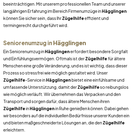
beeinträchtigen. Mit unserem professionellen Team und unserer
langjährigen Erfahrung im Bereich Firmenumzüge in
Hägglingen
können Sie sicher sein, dass Ihr
Zügelhilfe
effizient und
termingerecht durchgeführt wird.
Seniorenumzug in
Hägglingen
Ein Seniorenumzug in
Hägglingen
erfordert besondere Sorgfalt
und Einfühlungsvermögen. Oftmals ist der
Zügelhilfe
für ältere
Menschen eine große Veränderung, und es ist wichtig, dass dieser
Prozess so stressfrei wie möglich gestaltet wird. Unser
Zügelhilfe
-Service in
Hägglingen
bietet eine einfühlsame und
umfassende Unterstützung, damit der
Zügelhilfe
so reibungslos
wie möglich verläuft. Wir übernehmen das Verpacken und den
Transport und sorgen dafür, dass ältere Menschen ihren
Zügelhilfe
in
Hägglingen
in Ruhe genießen können. Dabei gehen
wir besonders auf die individuellen Bedürfnisse unserer Kunden ein
und bieten maßgeschneiderte Lösungen an, die den
Zügelhilfe
erleichtern.