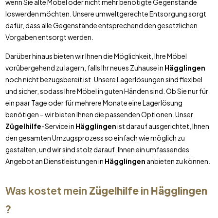
wenn Sie alte Möbel oder nicht mehr benötigte Gegenstände
loswerden möchten. Unsere umweltgerechte Entsorgung sorgt
dafür, dass alle Gegenstände entsprechend den gesetzlichen
Vorgaben entsorgt werden.
Darüber hinaus bieten wir Ihnen die Möglichkeit, Ihre Möbel
vorübergehend zu lagern, falls Ihr neues Zuhause in
Hägglingen
noch nicht bezugsbereit ist. Unsere Lagerlösungen sind flexibel
und sicher, sodass Ihre Möbel in guten Händen sind. Ob Sie nur für
ein paar Tage oder für mehrere Monate eine Lagerlösung
benötigen – wir bieten Ihnen die passenden Optionen. Unser
Zügelhilfe
-Service in
Hägglingen
ist darauf ausgerichtet, Ihnen
den gesamten Umzugsprozess so einfach wie möglich zu
gestalten, und wir sind stolz darauf, Ihnen ein umfassendes
Angebot an Dienstleistungen in
Hägglingen
anbieten zu können.
Was kostet mein
Zügelhilfe
in
Hägglingen
?