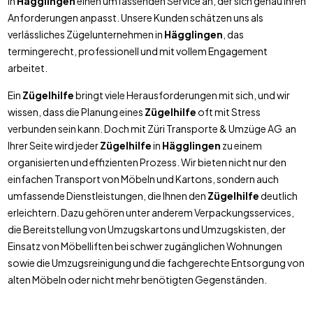
in
Hägglingen
einen umfassenden Service an, der sich genau Ihren
Anforderungen anpasst. Unsere Kunden schätzen uns als
verlässliches Zügelunternehmen in
Hägglingen
, das
termingerecht, professionell und mit vollem Engagement
arbeitet.
Ein
Zügelhilfe
bringt viele Herausforderungen mit sich, und wir
wissen, dass die Planung eines
Zügelhilfe
oft mit Stress
verbunden sein kann. Doch mit Züri Transporte & Umzüge AG an
Ihrer Seite wird jeder
Zügelhilfe
in
Hägglingen
zu einem
organisierten und effizienten Prozess. Wir bieten nicht nur den
einfachen Transport von Möbeln und Kartons, sondern auch
umfassende Dienstleistungen, die Ihnen den
Zügelhilfe
deutlich
erleichtern. Dazu gehören unter anderem Verpackungsservices,
die Bereitstellung von Umzugskartons und Umzugskisten, der
Einsatz von Möbelliften bei schwer zugänglichen Wohnungen
sowie die Umzugsreinigung und die fachgerechte Entsorgung von
alten Möbeln oder nicht mehr benötigten Gegenständen.