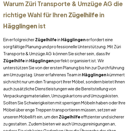
Warum Züri Transporte & Umzüge AG die
richtige Wahl für Ihren
Zügelhilfe
in
Hägglingen
ist
Ein erfolgreicher
Zügelhilfe
in
Hägglingen
erfordert eine
sorgfältige Planung und professionelle Unterstützung. Mit Züri
Transporte & Umzüge AG können Sie sicher sein, dass Ihr
Zügelhilfe
in
Hägglingen
perfekt organisiert ist. Wir
unterstützen Sie von der ersten Planung bis hin zur Durchführung
am Umzugstag. Unser erfahrenes Team in
Hägglingen
kümmert
sich nicht nur um den Transport Ihrer Möbel, sondern bietet Ihnen
auch zusätzliche Dienstleistungen wie die Bereitstellung von
Verpackungsmaterialien, Umzugskartons und Umzugskisten.
Sollten Sie Schwierigkeiten mit sperrigen Möbeln haben oder Ihre
Möbel über enge Treppen transportieren müssen, setzen wir
unseren Möbellift ein, um den
Zügelhilfe
effizienter und sicherer
zu gestalten. Zudem bieten wir auch Umzugsreinigungen an,
sodass Sie sich keine Gedanken über die Übergabe der alten