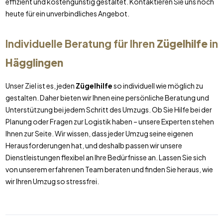
effizient und kostengünstig gestaltet. Kontaktieren Sie uns noch
heute für ein unverbindliches Angebot.
Individuelle Beratung für Ihren
Zügelhilfe
in
Hägglingen
Unser Ziel ist es, jeden
Zügelhilfe
so individuell wie möglich zu
gestalten. Daher bieten wir Ihnen eine persönliche Beratung und
Unterstützung bei jedem Schritt des Umzugs. Ob Sie Hilfe bei der
Planung oder Fragen zur Logistik haben – unsere Experten stehen
Ihnen zur Seite. Wir wissen, dass jeder Umzug seine eigenen
Herausforderungen hat, und deshalb passen wir unsere
Dienstleistungen flexibel an Ihre Bedürfnisse an. Lassen Sie sich
von unserem erfahrenen Team beraten und finden Sie heraus, wie
wir Ihren Umzug so stressfrei.