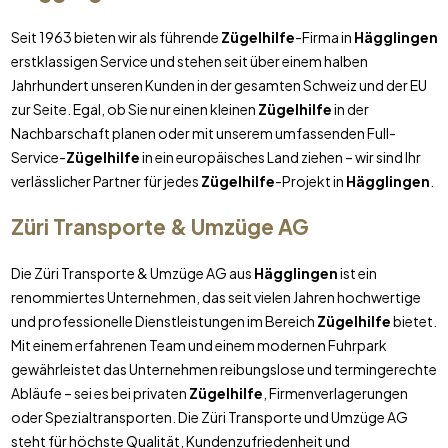
Seit 1963 bieten wir als führende
Zügelhilfe
-Firma in
Hägglingen
erstklassigen Service und stehen seit über einem halben
Jahrhundert unseren Kunden in der gesamten Schweiz und der EU
zur Seite. Egal, ob Sie nur einen kleinen
Zügelhilfe
in der
Nachbarschaft planen oder mit unserem umfassenden Full-
Service-
Zügelhilfe
in ein europäisches Land ziehen – wir sind Ihr
verlässlicher Partner für jedes
Zügelhilfe
-Projekt in
Hägglingen
.
Züri Transporte & Umzüge AG
Die Züri Transporte & Umzüge AG aus
Hägglingen
ist ein
renommiertes Unternehmen, das seit vielen Jahren hochwertige
und professionelle Dienstleistungen im Bereich
Zügelhilfe
bietet.
Mit einem erfahrenen Team und einem modernen Fuhrpark
gewährleistet das Unternehmen reibungslose und termingerechte
Abläufe – sei es bei privaten
Zügelhilfe
, Firmenverlagerungen
oder Spezialtransporten. Die Züri Transporte und Umzüge AG
steht für höchste Qualität, Kundenzufriedenheit und