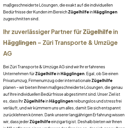
maßgeschneiderte Lösungen, die exakt auf die individuellen
Bedürfnisse der Kunden im Bereich
Zügelhilfe
in
Hägglingen
zugeschnitten sind.
Ihr zuverlässiger Partner für
Zügelhilfe
in
Hägglingen
– Züri Transporte & Umzüge
AG
Bei Züri Transporte & Umzüge AG sind wir Ihr erfahrenes
Unternehmen für
Zügelhilfe
in
Hägglingen
. Egal, ob Sie einen
Privatumzug, Firmenumzug oder internationale
Zügelhilfe
planen – wir bieten Ihnen maßgeschneiderte Lösungen, die genau
auf Ihre individuellen Bedürfnisse abgestimmt sind. Unser Ziel ist
es, dass Ihr
Zügelhilfe
in
Hägglingen
reibungslos und stressfrei
verläuft, und wir kümmern uns um alles, damit Sie sich entspannt
zurücklehnen können. Dank unserer langjährigen Erfahrung wissen
wir, dass jeder
Zügelhilfe
einzigartig ist. Deshalb bieten wir Ihnen