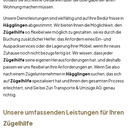
Wohnung machen müssen.
Unsere Dienstleistungen sind vielfältig und auf Ihre Bedürfnisse in
Hägglingen
abgestimmt. Wir bieten Ihnen die Möglichkeit, den
Zügelhilfe
so flexibel wie möglich zu gestalten, sei es durch die
Buchung zusätzlicher Helfer, das Anfordern eines Ein- und
Auspackservices oder die Lagerung Ihrer Möbel, wenn Ihr neues
Zuhause noch nicht bezugsfertig ist. Wir wissen, dass jeder
Zügelhilfe
seine eigenen Herausforderungen hat, und deshalb
passen wir uns flexibel an Ihre Anforderungen an. Wenn Sie also
nach einem Zügelunternehmen in
Hägglingen
suchen, das sich
auf
Zügelhilfe
spezialisiert hat und Ihnen den gesamten Prozess
erleichtert, sind Sie bei Züri Transporte & Umzüge AG genau
richtig.
Unsere umfassenden Leistungen für Ihren
Zügelhilfe