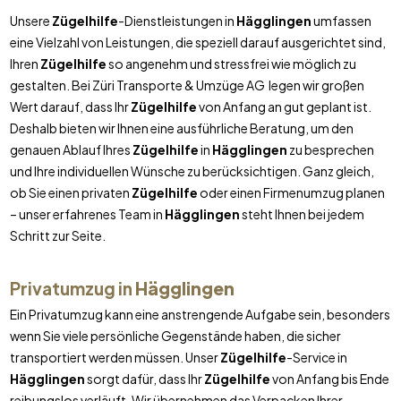
Unsere
Zügelhilfe
-Dienstleistungen in
Hägglingen
umfassen
eine Vielzahl von Leistungen, die speziell darauf ausgerichtet sind,
Ihren
Zügelhilfe
so angenehm und stressfrei wie möglich zu
gestalten. Bei Züri Transporte & Umzüge AG legen wir großen
Wert darauf, dass Ihr
Zügelhilfe
von Anfang an gut geplant ist.
Deshalb bieten wir Ihnen eine ausführliche Beratung, um den
genauen Ablauf Ihres
Zügelhilfe
in
Hägglingen
zu besprechen
und Ihre individuellen Wünsche zu berücksichtigen. Ganz gleich,
ob Sie einen privaten
Zügelhilfe
oder einen Firmenumzug planen
– unser erfahrenes Team in
Hägglingen
steht Ihnen bei jedem
Schritt zur Seite.
Privatumzug in
Hägglingen
Ein Privatumzug kann eine anstrengende Aufgabe sein, besonders
wenn Sie viele persönliche Gegenstände haben, die sicher
transportiert werden müssen. Unser
Zügelhilfe
-Service in
Hägglingen
sorgt dafür, dass Ihr
Zügelhilfe
von Anfang bis Ende
reibungslos verläuft. Wir übernehmen das Verpacken Ihrer