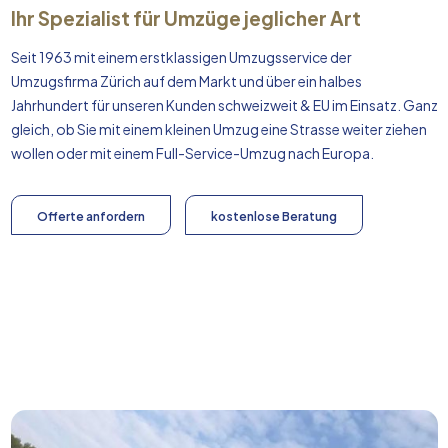
Ihr Spezialist für Umzüge jeglicher Art
Seit 1963 mit einem erstklassigen Umzugsservice der
Umzugsfirma Zürich auf dem Markt und über ein halbes
Jahrhundert für unseren Kunden schweizweit & EU im Einsatz. Ganz
gleich, ob Sie mit einem kleinen Umzug eine Strasse weiter ziehen
wollen oder mit einem Full-Service-Umzug nach
Europa
.
Offerte anfordern
kostenlose Beratung