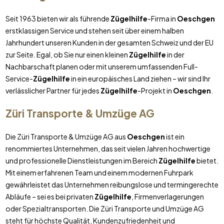
Seit 1963 bieten wir als führende
Zügelhilfe
-Firma in
Oeschgen
erstklassigen Service und stehen seit über einem halben
Jahrhundert unseren Kunden in der gesamten Schweiz und der EU
zur Seite. Egal, ob Sie nur einen kleinen
Zügelhilfe
in der
Nachbarschaft planen oder mit unserem umfassenden Full-
Service-
Zügelhilfe
in ein europäisches Land ziehen – wir sind Ihr
verlässlicher Partner für jedes
Zügelhilfe
-Projekt in
Oeschgen
.
Züri Transporte & Umzüge AG
Die Züri Transporte & Umzüge AG aus
Oeschgen
ist ein
renommiertes Unternehmen, das seit vielen Jahren hochwertige
und professionelle Dienstleistungen im Bereich
Zügelhilfe
bietet.
Mit einem erfahrenen Team und einem modernen Fuhrpark
gewährleistet das Unternehmen reibungslose und termingerechte
Abläufe – sei es bei privaten
Zügelhilfe
, Firmenverlagerungen
oder Spezialtransporten. Die Züri Transporte und Umzüge AG
steht für höchste Qualität, Kundenzufriedenheit und