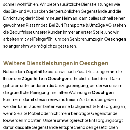
schnell wohlfühlen. Wir bieten zusätzliche Dienstleistungen wie
das Ein- und Auspacken der persönlichen Gegenstände und die
Einrichtung der Möbel im neuen Heim an, damit alles schnell seinen
gewohnten Platz findet. Bei Züri Transporte & Umzüge AG stehen
die Bedürfnisse unserer Kunden immer an erster Stelle, und wir
arbeiten mit viel Feingefühl, um den Seniorenumzug in
Oeschgen
so angenehm wie möglich zu gestalten.
Weitere Dienstleistungen in
Oeschgen
Neben dem
Zügelhilfe
bieten wir auch Zusatzleistungen an, die
Ihnen den
Zügelhilfe
in
Oeschgen
erheblich erleichtern. Dazu
gehören unter anderem die Umzugsreinigung, bei der wir uns um
die gründliche Reinigung Ihrer alten Wohnung in
Oeschgen
kümmern, damit diese in einwandfreiem Zustand übergeben
werden kann. Zudem bieten wir eine fachgerechte Entsorgung an,
wenn Sie alte Möbel oder nicht mehr benötigte Gegenstände
loswerden möchten. Unsere umweltgerechte Entsorgung sorgt
dafür, dass alle Gegenstände entsprechend den gesetzlichen