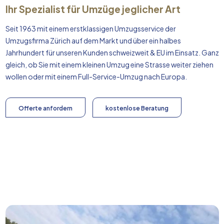
Ihr Spezialist für Umzüge jeglicher Art
Seit 1963 mit einem erstklassigen Umzugsservice der
Umzugsfirma Zürich auf dem Markt und über ein halbes
Jahrhundert für unseren Kunden schweizweit & EU im Einsatz. Ganz
gleich, ob Sie mit einem kleinen Umzug eine Strasse weiter ziehen
wollen oder mit einem Full-Service-Umzug nach
Europa
.
Offerte anfordern
kostenlose Beratung