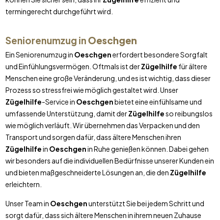
termingerecht durchgeführt wird.
Seniorenumzug in
Oeschgen
Ein Seniorenumzug in
Oeschgen
erfordert besondere Sorgfalt
und Einfühlungsvermögen. Oftmals ist der
Zügelhilfe
für ältere
Menschen eine große Veränderung, und es ist wichtig, dass dieser
Prozess so stressfrei wie möglich gestaltet wird. Unser
Zügelhilfe
-Service in
Oeschgen
bietet eine einfühlsame und
umfassende Unterstützung, damit der
Zügelhilfe
so reibungslos
wie möglich verläuft. Wir übernehmen das Verpacken und den
Transport und sorgen dafür, dass ältere Menschen ihren
Zügelhilfe
in
Oeschgen
in Ruhe genießen können. Dabei gehen
wir besonders auf die individuellen Bedürfnisse unserer Kunden ein
und bieten maßgeschneiderte Lösungen an, die den
Zügelhilfe
erleichtern.
Unser Team in
Oeschgen
unterstützt Sie bei jedem Schritt und
sorgt dafür, dass sich ältere Menschen in ihrem neuen Zuhause