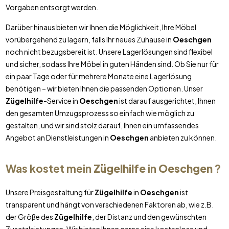
Vorgaben entsorgt werden.
Darüber hinaus bieten wir Ihnen die Möglichkeit, Ihre Möbel
vorübergehend zu lagern, falls Ihr neues Zuhause in
Oeschgen
noch nicht bezugsbereit ist. Unsere Lagerlösungen sind flexibel
und sicher, sodass Ihre Möbel in guten Händen sind. Ob Sie nur für
ein paar Tage oder für mehrere Monate eine Lagerlösung
benötigen – wir bieten Ihnen die passenden Optionen. Unser
Zügelhilfe
-Service in
Oeschgen
ist darauf ausgerichtet, Ihnen
den gesamten Umzugsprozess so einfach wie möglich zu
gestalten, und wir sind stolz darauf, Ihnen ein umfassendes
Angebot an Dienstleistungen in
Oeschgen
anbieten zu können.
Was kostet mein
Zügelhilfe
in
Oeschgen
?
Unsere Preisgestaltung für
Zügelhilfe
in
Oeschgen
ist
transparent und hängt von verschiedenen Faktoren ab, wie z.B.
der Größe des
Zügelhilfe
, der Distanz und den gewünschten