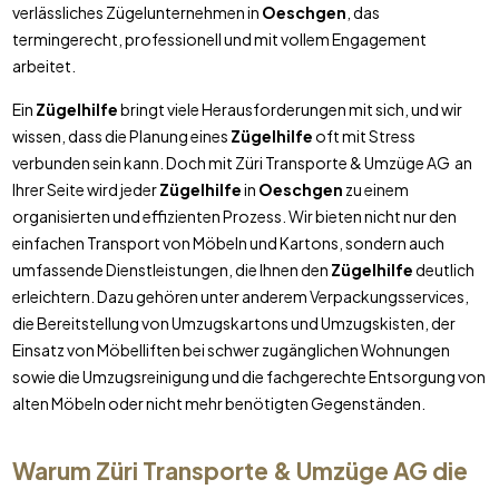
verlässliches Zügelunternehmen in
Oeschgen
, das
termingerecht, professionell und mit vollem Engagement
arbeitet.
Ein
Zügelhilfe
bringt viele Herausforderungen mit sich, und wir
wissen, dass die Planung eines
Zügelhilfe
oft mit Stress
verbunden sein kann. Doch mit Züri Transporte & Umzüge AG an
Ihrer Seite wird jeder
Zügelhilfe
in
Oeschgen
zu einem
organisierten und effizienten Prozess. Wir bieten nicht nur den
einfachen Transport von Möbeln und Kartons, sondern auch
umfassende Dienstleistungen, die Ihnen den
Zügelhilfe
deutlich
erleichtern. Dazu gehören unter anderem Verpackungsservices,
die Bereitstellung von Umzugskartons und Umzugskisten, der
Einsatz von Möbelliften bei schwer zugänglichen Wohnungen
sowie die Umzugsreinigung und die fachgerechte Entsorgung von
alten Möbeln oder nicht mehr benötigten Gegenständen.
Warum Züri Transporte & Umzüge AG die