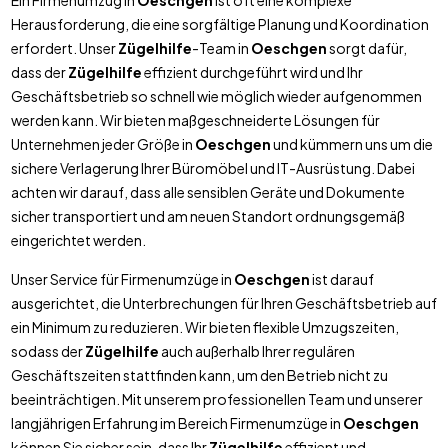
Ein Firmenumzug in
Oeschgen
ist oft eine komplexe
Herausforderung, die eine sorgfältige Planung und Koordination
erfordert. Unser
Zügelhilfe
-Team in
Oeschgen
sorgt dafür,
dass der
Zügelhilfe
effizient durchgeführt wird und Ihr
Geschäftsbetrieb so schnell wie möglich wieder aufgenommen
werden kann. Wir bieten maßgeschneiderte Lösungen für
Unternehmen jeder Größe in
Oeschgen
und kümmern uns um die
sichere Verlagerung Ihrer Büromöbel und IT-Ausrüstung. Dabei
achten wir darauf, dass alle sensiblen Geräte und Dokumente
sicher transportiert und am neuen Standort ordnungsgemäß
eingerichtet werden.
Unser Service für Firmenumzüge in
Oeschgen
ist darauf
ausgerichtet, die Unterbrechungen für Ihren Geschäftsbetrieb auf
ein Minimum zu reduzieren. Wir bieten flexible Umzugszeiten,
sodass der
Zügelhilfe
auch außerhalb Ihrer regulären
Geschäftszeiten stattfinden kann, um den Betrieb nicht zu
beeinträchtigen. Mit unserem professionellen Team und unserer
langjährigen Erfahrung im Bereich Firmenumzüge in
Oeschgen
können Sie sicher sein, dass Ihr
Zügelhilfe
effizient und