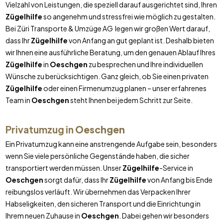
Vielzahl von Leistungen, die speziell darauf ausgerichtet sind, Ihren
Zügelhilfe
so angenehm und stressfrei wie möglich zu gestalten.
Bei Züri Transporte & Umzüge AG legen wir großen Wert darauf,
dass Ihr
Zügelhilfe
von Anfang an gut geplant ist. Deshalb bieten
wir Ihnen eine ausführliche Beratung, um den genauen Ablauf Ihres
Zügelhilfe
in
Oeschgen
zu besprechen und Ihre individuellen
Wünsche zu berücksichtigen. Ganz gleich, ob Sie einen privaten
Zügelhilfe
oder einen Firmenumzug planen – unser erfahrenes
Team in
Oeschgen
steht Ihnen bei jedem Schritt zur Seite.
Privatumzug in
Oeschgen
Ein Privatumzug kann eine anstrengende Aufgabe sein, besonders
wenn Sie viele persönliche Gegenstände haben, die sicher
transportiert werden müssen. Unser
Zügelhilfe
-Service in
Oeschgen
sorgt dafür, dass Ihr
Zügelhilfe
von Anfang bis Ende
reibungslos verläuft. Wir übernehmen das Verpacken Ihrer
Habseligkeiten, den sicheren Transport und die Einrichtung in
Ihrem neuen Zuhause in
Oeschgen
. Dabei gehen wir besonders