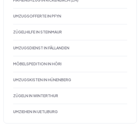
FIRMENUMZUG IN RICKENBACH (ZH)
UMZUGSOFFERTE IN PFYN
ZÜGELHILFE IN STEINMAUR
UMZUGSDIENST IN FÄLLANDEN
MÖBELSPEDITION IN HÖRI
UMZUGSKISTEN IN HÜNENBERG
ZÜGELN IN WINTERTHUR
UMZIEHEN IN UETLIBURG