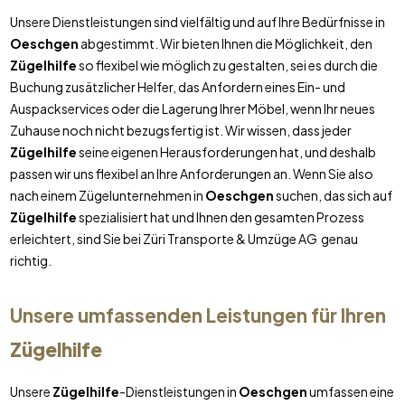
Unsere Dienstleistungen sind vielfältig und auf Ihre Bedürfnisse in
Oeschgen
abgestimmt. Wir bieten Ihnen die Möglichkeit, den
Zügelhilfe
so flexibel wie möglich zu gestalten, sei es durch die
Buchung zusätzlicher Helfer, das Anfordern eines Ein- und
Auspackservices oder die Lagerung Ihrer Möbel, wenn Ihr neues
Zuhause noch nicht bezugsfertig ist. Wir wissen, dass jeder
Zügelhilfe
seine eigenen Herausforderungen hat, und deshalb
passen wir uns flexibel an Ihre Anforderungen an. Wenn Sie also
nach einem Zügelunternehmen in
Oeschgen
suchen, das sich auf
Zügelhilfe
spezialisiert hat und Ihnen den gesamten Prozess
erleichtert, sind Sie bei Züri Transporte & Umzüge AG genau
richtig.
Unsere umfassenden Leistungen für Ihren
Zügelhilfe
Unsere
Zügelhilfe
-Dienstleistungen in
Oeschgen
umfassen eine