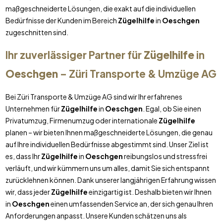
maßgeschneiderte Lösungen, die exakt auf die individuellen
Bedürfnisse der Kunden im Bereich
Zügelhilfe
in
Oeschgen
zugeschnitten sind.
Ihr zuverlässiger Partner für
Zügelhilfe
in
Oeschgen
– Züri Transporte & Umzüge AG
Bei Züri Transporte & Umzüge AG sind wir Ihr erfahrenes
Unternehmen für
Zügelhilfe
in
Oeschgen
. Egal, ob Sie einen
Privatumzug, Firmenumzug oder internationale
Zügelhilfe
planen – wir bieten Ihnen maßgeschneiderte Lösungen, die genau
auf Ihre individuellen Bedürfnisse abgestimmt sind. Unser Ziel ist
es, dass Ihr
Zügelhilfe
in
Oeschgen
reibungslos und stressfrei
verläuft, und wir kümmern uns um alles, damit Sie sich entspannt
zurücklehnen können. Dank unserer langjährigen Erfahrung wissen
wir, dass jeder
Zügelhilfe
einzigartig ist. Deshalb bieten wir Ihnen
in
Oeschgen
einen umfassenden Service an, der sich genau Ihren
Anforderungen anpasst. Unsere Kunden schätzen uns als