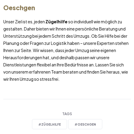
Oeschgen
Unser Ziel ist es, jeden
Zügelhilfe
so individuell wie möglich zu
gestalten. Daher bieten wir Ihnen eine persönliche Beratung und
Unterstützung bei jedem Schritt des Umzugs. Ob Sie Hilfe bei der
Planung oder Fragen zur Logistik haben – unsere Experten stehen
Ihnen zur Seite. Wir wissen, dass jeder Umzug seine eigenen
Herausforderungen hat, und deshalb passen wir unsere
Dienstleistungen flexibel an Ihre Bedürfnisse an. Lassen Sie sich
von unserem erfahrenen Team beraten und finden Sie heraus, wie
wir Ihren Umzug so stressfrei.
TAGS
#
ZÜGELHILFE
#
OESCHGEN