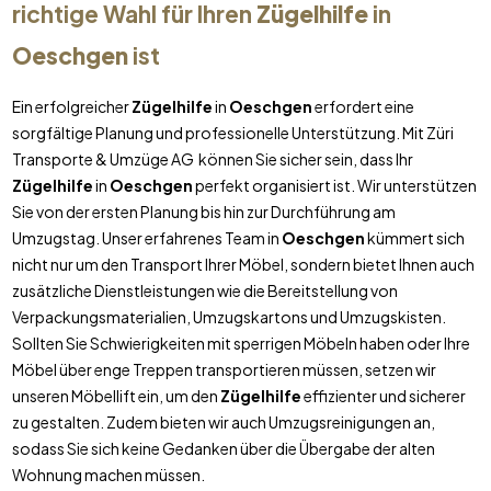
richtige Wahl für Ihren
Zügelhilfe
in
Oeschgen
ist
Ein erfolgreicher
Zügelhilfe
in
Oeschgen
erfordert eine
sorgfältige Planung und professionelle Unterstützung. Mit Züri
Transporte & Umzüge AG können Sie sicher sein, dass Ihr
Zügelhilfe
in
Oeschgen
perfekt organisiert ist. Wir unterstützen
Sie von der ersten Planung bis hin zur Durchführung am
Umzugstag. Unser erfahrenes Team in
Oeschgen
kümmert sich
nicht nur um den Transport Ihrer Möbel, sondern bietet Ihnen auch
zusätzliche Dienstleistungen wie die Bereitstellung von
Verpackungsmaterialien, Umzugskartons und Umzugskisten.
Sollten Sie Schwierigkeiten mit sperrigen Möbeln haben oder Ihre
Möbel über enge Treppen transportieren müssen, setzen wir
unseren Möbellift ein, um den
Zügelhilfe
effizienter und sicherer
zu gestalten. Zudem bieten wir auch Umzugsreinigungen an,
sodass Sie sich keine Gedanken über die Übergabe der alten
Wohnung machen müssen.