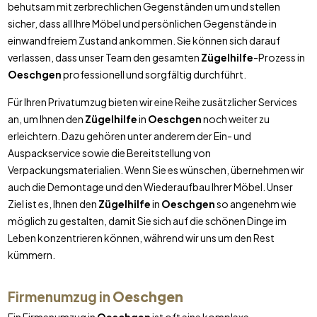
behutsam mit zerbrechlichen Gegenständen um und stellen
sicher, dass all Ihre Möbel und persönlichen Gegenstände in
einwandfreiem Zustand ankommen. Sie können sich darauf
verlassen, dass unser Team den gesamten
Zügelhilfe
-Prozess in
Oeschgen
professionell und sorgfältig durchführt.
Für Ihren Privatumzug bieten wir eine Reihe zusätzlicher Services
an, um Ihnen den
Zügelhilfe
in
Oeschgen
noch weiter zu
erleichtern. Dazu gehören unter anderem der Ein- und
Auspackservice sowie die Bereitstellung von
Verpackungsmaterialien. Wenn Sie es wünschen, übernehmen wir
auch die Demontage und den Wiederaufbau Ihrer Möbel. Unser
Ziel ist es, Ihnen den
Zügelhilfe
in
Oeschgen
so angenehm wie
möglich zu gestalten, damit Sie sich auf die schönen Dinge im
Leben konzentrieren können, während wir uns um den Rest
kümmern.
Firmenumzug in
Oeschgen