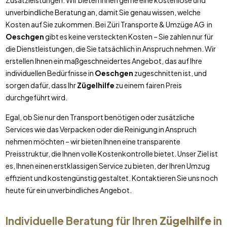
Zusatzleistungen. Wir bieten Ihnen gerne eine kostenlose und
unverbindliche Beratung an, damit Sie genau wissen, welche
Kosten auf Sie zukommen. Bei Züri Transporte & Umzüge AG in
Oeschgen
gibt es keine versteckten Kosten – Sie zahlen nur für
die Dienstleistungen, die Sie tatsächlich in Anspruch nehmen. Wir
erstellen Ihnen ein maßgeschneidertes Angebot, das auf Ihre
individuellen Bedürfnisse in
Oeschgen
zugeschnitten ist, und
sorgen dafür, dass Ihr
Zügelhilfe
zu einem fairen Preis
durchgeführt wird.
Egal, ob Sie nur den Transport benötigen oder zusätzliche
Services wie das Verpacken oder die Reinigung in Anspruch
nehmen möchten – wir bieten Ihnen eine transparente
Preisstruktur, die Ihnen volle Kostenkontrolle bietet. Unser Ziel ist
es, Ihnen einen erstklassigen Service zu bieten, der Ihren Umzug
effizient und kostengünstig gestaltet. Kontaktieren Sie uns noch
heute für ein unverbindliches Angebot.
Individuelle Beratung für Ihren
Zügelhilfe
in