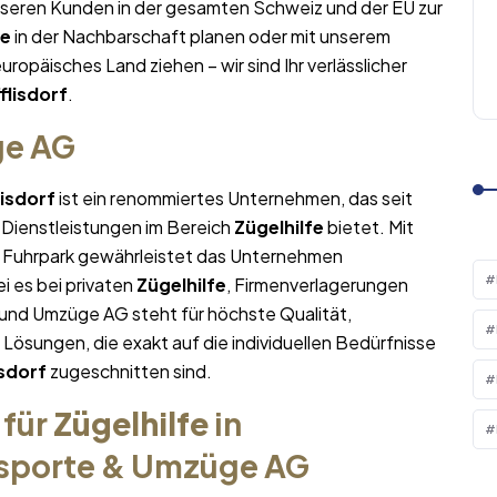
nseren Kunden in der gesamten Schweiz und der EU zur
fe
in der Nachbarschaft planen oder mit unserem
europäisches Land ziehen – wir sind Ihr verlässlicher
flisdorf
.
ge AG
lisdorf
ist ein renommiertes Unternehmen, das seit
 Dienstleistungen im Bereich
Zügelhilfe
bietet. Mit
Fuhrpark gewährleistet das Unternehmen
i es bei privaten
Zügelhilfe
, Firmenverlagerungen
 und Umzüge AG steht für höchste Qualität,
sungen, die exakt auf die individuellen Bedürfnisse
isdorf
zugeschnitten sind.
 für
Zügelhilfe
in
nsporte & Umzüge AG