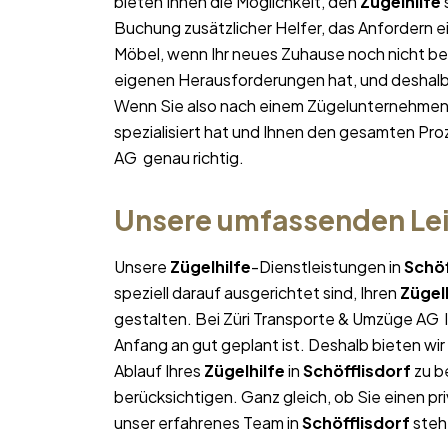
bieten Ihnen die Möglichkeit, den
Zügelhilfe
Buchung zusätzlicher Helfer, das Anfordern e
Möbel, wenn Ihr neues Zuhause noch nicht bez
eigenen Herausforderungen hat, und deshalb p
Wenn Sie also nach einem Zügelunternehmen
spezialisiert hat und Ihnen den gesamten Proz
AG genau richtig.
Unsere umfassenden Lei
Unsere
Zügelhilfe
-Dienstleistungen in
Schöf
speziell darauf ausgerichtet sind, Ihren
Zügel
gestalten. Bei Züri Transporte & Umzüge AG l
Anfang an gut geplant ist. Deshalb bieten wi
Ablauf Ihres
Zügelhilfe
in
Schöfflisdorf
zu b
berücksichtigen. Ganz gleich, ob Sie einen pr
unser erfahrenes Team in
Schöfflisdorf
steht