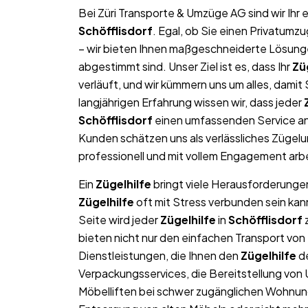
Bei Züri Transporte & Umzüge AG sind wir Ih
Schöfflisdorf
. Egal, ob Sie einen Privatumz
– wir bieten Ihnen maßgeschneiderte Lösungen
abgestimmt sind. Unser Ziel ist es, dass Ihr
Zü
verläuft, und wir kümmern uns um alles, dami
langjährigen Erfahrung wissen wir, dass jeder
Schöfflisdorf
einen umfassenden Service an,
Kunden schätzen uns als verlässliches Zügel
professionell und mit vollem Engagement arb
Ein
Zügelhilfe
bringt viele Herausforderungen 
Zügelhilfe
oft mit Stress verbunden sein kan
Seite wird jeder
Zügelhilfe
in
Schöfflisdorf
z
bieten nicht nur den einfachen Transport v
Dienstleistungen, die Ihnen den
Zügelhilfe
de
Verpackungsservices, die Bereitstellung von
Möbelliften bei schwer zugänglichen Wohnun