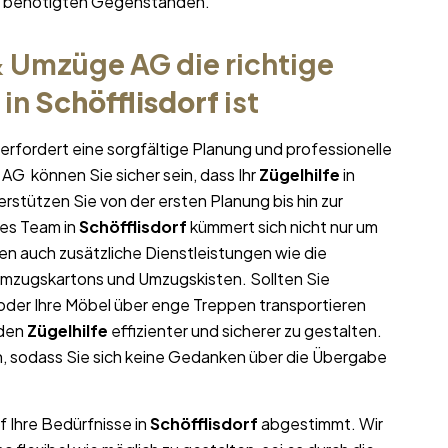
hr benötigten Gegenständen.
 Umzüge AG die richtige
in
Schöfflisdorf
ist
erfordert eine sorgfältige Planung und professionelle
AG können Sie sicher sein, dass Ihr
Zügelhilfe
in
terstützen Sie von der ersten Planung bis hin zur
es Team in
Schöfflisdorf
kümmert sich nicht nur um
nen auch zusätzliche Dienstleistungen wie die
Umzugskartons und Umzugskisten. Sollten Sie
oder Ihre Möbel über enge Treppen transportieren
 den
Zügelhilfe
effizienter und sicherer zu gestalten.
, sodass Sie sich keine Gedanken über die Übergabe
f Ihre Bedürfnisse in
Schöfflisdorf
abgestimmt. Wir