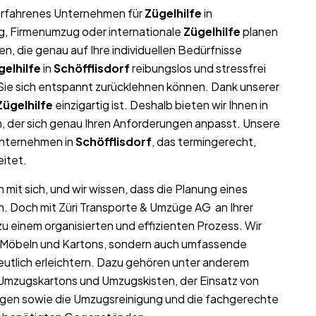
r erfahrenes Unternehmen für
Zügelhilfe
in
ug, Firmenumzug oder internationale
Zügelhilfe
planen
, die genau auf Ihre individuellen Bedürfnisse
gelhilfe
in
Schöfflisdorf
reibungslos und stressfrei
t Sie sich entspannt zurücklehnen können. Dank unserer
Zügelhilfe
einzigartig ist. Deshalb bieten wir Ihnen in
 der sich genau Ihren Anforderungen anpasst. Unsere
unternehmen in
Schöfflisdorf
, das termingerecht,
eitet.
mit sich, und wir wissen, dass die Planung eines
n. Doch mit Züri Transporte & Umzüge AG an Ihrer
u einem organisierten und effizienten Prozess. Wir
on Möbeln und Kartons, sondern auch umfassende
utlich erleichtern. Dazu gehören unter anderem
 Umzugskartons und Umzugskisten, der Einsatz von
gen sowie die Umzugsreinigung und die fachgerechte