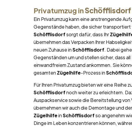
Privatumzug in
Schöfflisdorf
Ein Privatumzug kann eine anstrengende Aufg
Gegenstände haben, die sicher transportier
Schöfflisdorf
sorgt dafür, dass Ihr
Zügelhilf
übernehmen das Verpacken Ihrer Habseligkeite
neuen Zuhause in
Schöfflisdorf
. Dabei gehe
Gegenständen um und stellen sicher, dass al
einwandfreiem Zustand ankommen. Sie können
gesamten
Zügelhilfe
-Prozess in
Schöfflisd
Für Ihren Privatumzug bieten wir eine Reihe z
Schöfflisdorf
noch weiter zu erleichtern. D
Auspackservice sowie die Bereitstellung von
übernehmen wir auch die Demontage und den W
Zügelhilfe
in
Schöfflisdorf
so angenehm wie 
Dinge im Leben konzentrieren können, währe