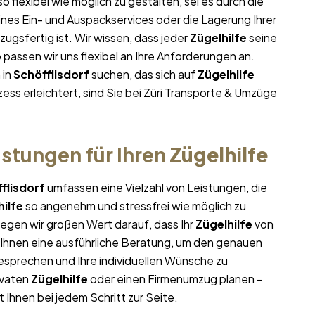
so flexibel wie möglich zu gestalten, sei es durch die
ines Ein- und Auspackservices oder die Lagerung Ihrer
ugsfertig ist. Wir wissen, dass jeder
Zügelhilfe
seine
assen wir uns flexibel an Ihre Anforderungen an.
 in
Schöfflisdorf
suchen, das sich auf
Zügelhilfe
ess erleichtert, sind Sie bei Züri Transporte & Umzüge
stungen für Ihren
Zügelhilfe
flisdorf
umfassen eine Vielzahl von Leistungen, die
hilfe
so angenehm und stressfrei wie möglich zu
egen wir großen Wert darauf, dass Ihr
Zügelhilfe
von
r Ihnen eine ausführliche Beratung, um den genauen
esprechen und Ihre individuellen Wünsche zu
ivaten
Zügelhilfe
oder einen Firmenumzug planen –
 Ihnen bei jedem Schritt zur Seite.