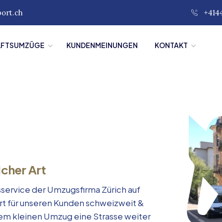
port.ch
+414
ÄFTSUMZÜGE
KUNDENMEINUNGEN
KONTAKT
icher Art
service der Umzugsfirma Zürich auf
rt für unseren Kunden schweizweit &
inem kleinen Umzug eine Strasse weiter