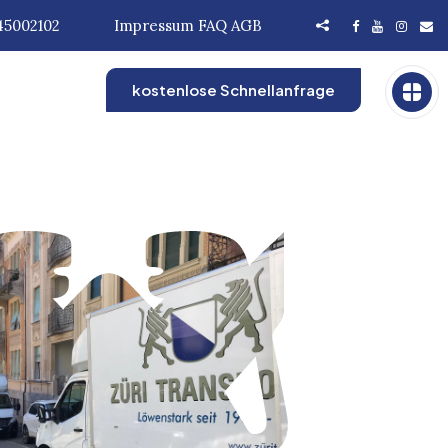
45002102
Impressum
FAQ
AGB
kostenlose Schnellanfrage