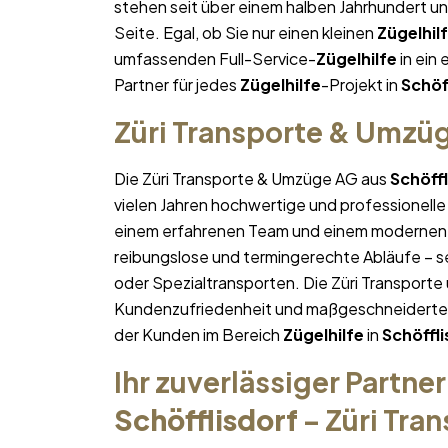
stehen seit über einem halben Jahrhundert u
Seite. Egal, ob Sie nur einen kleinen
Zügelhil
umfassenden Full-Service-
Zügelhilfe
in ein 
Partner für jedes
Zügelhilfe
-Projekt in
Schöf
Züri Transporte & Umzü
Die Züri Transporte & Umzüge AG aus
Schöff
vielen Jahren hochwertige und professionelle
einem erfahrenen Team und einem modernen 
reibungslose und termingerechte Abläufe – se
oder Spezialtransporten. Die Züri Transporte
Kundenzufriedenheit und maßgeschneiderte Lö
der Kunden im Bereich
Zügelhilfe
in
Schöffl
Ihr zuverlässiger Partner
Schöfflisdorf
– Züri Tra