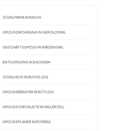
ZÜGELFIRMA IN BACHS
UMZUGSWOHNUNG IN GEROLDSWIL
GESCHÄFTSUMZUG IN WÄDENSWIL
ENTSORGUNG IN DACHSEN
ZÜGELHILFE IN BUCHS (ZH)
UMZUGSBERATER IN RÜTI (ZH)
UMZUGSCHECKLISTE IN WILLERZELL
UMZUGSPLANER IN RORBAS