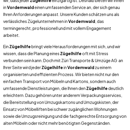
wir, dass jeder
Zügelhilfe
einzigartig ist. Deshalb bieten wir Ihnen
in
Vordemwald
einen umfassenden Service an, der sich genau
Ihren Anforderungen anpasst. Unsere Kunden schätzen uns als
verlässliches Zügelunternehmen in
Vordemwald
, das
termingerecht, professionell und mit vollem Engagement
arbeitet.
Ein
Zügelhilfe
bringt viele Herausforderungen mit sich, und wir
wissen, dass die Planung eines
Zügelhilfe
oft mit Stress
verbunden sein kann. Doch mit Züri Transporte & Umzüge AG an
Ihrer Seite wird jeder
Zügelhilfe
in
Vordemwald
zu einem
organisierten und effizienten Prozess. Wir bieten nicht nur den
einfachen Transport von Möbeln und Kartons, sondern auch
umfassende Dienstleistungen, die Ihnen den
Zügelhilfe
deutlich
erleichtern. Dazu gehören unter anderem Verpackungsservices,
die Bereitstellung von Umzugskartons und Umzugskisten, der
Einsatz von Möbelliften bei schwer zugänglichen Wohnungen
sowie die Umzugsreinigung und die fachgerechte Entsorgung von
alten Möbeln oder nicht mehr benötigten Gegenständen.