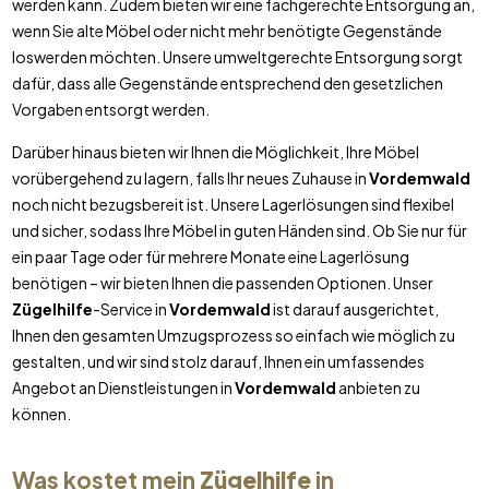
werden kann. Zudem bieten wir eine fachgerechte Entsorgung an,
wenn Sie alte Möbel oder nicht mehr benötigte Gegenstände
loswerden möchten. Unsere umweltgerechte Entsorgung sorgt
dafür, dass alle Gegenstände entsprechend den gesetzlichen
Vorgaben entsorgt werden.
Darüber hinaus bieten wir Ihnen die Möglichkeit, Ihre Möbel
vorübergehend zu lagern, falls Ihr neues Zuhause in
Vordemwald
noch nicht bezugsbereit ist. Unsere Lagerlösungen sind flexibel
und sicher, sodass Ihre Möbel in guten Händen sind. Ob Sie nur für
ein paar Tage oder für mehrere Monate eine Lagerlösung
benötigen – wir bieten Ihnen die passenden Optionen. Unser
Zügelhilfe
-Service in
Vordemwald
ist darauf ausgerichtet,
Ihnen den gesamten Umzugsprozess so einfach wie möglich zu
gestalten, und wir sind stolz darauf, Ihnen ein umfassendes
Angebot an Dienstleistungen in
Vordemwald
anbieten zu
können.
Was kostet mein
Zügelhilfe
in