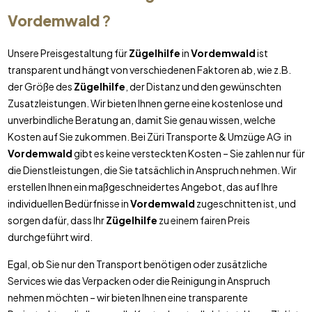
Vordemwald
?
Unsere Preisgestaltung für
Zügelhilfe
in
Vordemwald
ist
transparent und hängt von verschiedenen Faktoren ab, wie z.B.
der Größe des
Zügelhilfe
, der Distanz und den gewünschten
Zusatzleistungen. Wir bieten Ihnen gerne eine kostenlose und
unverbindliche Beratung an, damit Sie genau wissen, welche
Kosten auf Sie zukommen. Bei Züri Transporte & Umzüge AG in
Vordemwald
gibt es keine versteckten Kosten – Sie zahlen nur für
die Dienstleistungen, die Sie tatsächlich in Anspruch nehmen. Wir
erstellen Ihnen ein maßgeschneidertes Angebot, das auf Ihre
individuellen Bedürfnisse in
Vordemwald
zugeschnitten ist, und
sorgen dafür, dass Ihr
Zügelhilfe
zu einem fairen Preis
durchgeführt wird.
Egal, ob Sie nur den Transport benötigen oder zusätzliche
Services wie das Verpacken oder die Reinigung in Anspruch
nehmen möchten – wir bieten Ihnen eine transparente