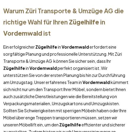
Warum Züri Transporte & Umzüge AG die
richtige Wahl für Ihren
Zügelhilfe
in
Vordemwald
ist
Ein erfolgreicher
Zügelhilfe
in
Vordemwald
erfordert eine
sorgfältige Planung und professionelle Unterstützung. Mit Züri
Transporte & Umzüge AG können Sie sicher sein, dass Ihr
Zügelhilfe
in
Vordemwald
perfekt organisiert ist. Wir
unterstützen Sie von der ersten Planung bis hin zur Durchführung
am Umzugstag. Unser erfahrenes Team in
Vordemwald
kümmert
sich nicht nur um den Transport Ihrer Möbel, sondern bietet Ihnen
auch zusätzliche Dienstleistungen wie die Bereitstellung von
Verpackungsmaterialien, Umzugskartons und Umzugskisten.
Sollten Sie Schwierigkeiten mit sperrigen Möbeln haben oder Ihre
Möbel über enge Treppen transportieren müssen, setzen wir
unseren Möbellift ein, um den
Zügelhilfe
effizienter und sicherer
zu gestalten. Zudem bieten wir auch Umzugsreinigungen an,