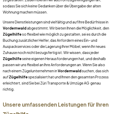
sodass Sie sich keine Gedanken über die Übergabe der alten
Wohnung machen müssen.
Unsere Dienstleistungen sind vielfältig und auf Ihre Bedürfnisse in
Vordemwald
abgestimmt. Wir bieten Ihnen die Möglichkeit, den
Zügelhilfe
so flexibel wie möglich zu gestalten, sei es durch die
Buchung zusätzlicher Helfer, das Anfordern eines Ein- und
Auspackservices oder die Lagerung Ihrer Möbel, wenn Ihr neues
Zuhause noch nicht bezugsfertig ist. Wir wissen, dass jeder
Zügelhilfe
seine eigenen Herausforderungen hat, und deshalb
passen wir uns flexibel an Ihre Anforderungen an. Wenn Sie also
nach einem Zügelunternehmen in
Vordemwald
suchen, das sich
auf
Zügelhilfe
spezialisiert hat und Ihnen den gesamten Prozess
erleichtert, sind Sie bei Züri Transporte & Umzüge AG genau
richtig.
Unsere umfassenden Leistungen für Ihren