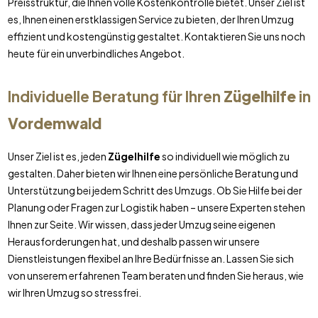
Preisstruktur, die Ihnen volle Kostenkontrolle bietet. Unser Ziel ist
es, Ihnen einen erstklassigen Service zu bieten, der Ihren Umzug
effizient und kostengünstig gestaltet. Kontaktieren Sie uns noch
heute für ein unverbindliches Angebot.
Individuelle Beratung für Ihren
Zügelhilfe
in
Vordemwald
Unser Ziel ist es, jeden
Zügelhilfe
so individuell wie möglich zu
gestalten. Daher bieten wir Ihnen eine persönliche Beratung und
Unterstützung bei jedem Schritt des Umzugs. Ob Sie Hilfe bei der
Planung oder Fragen zur Logistik haben – unsere Experten stehen
Ihnen zur Seite. Wir wissen, dass jeder Umzug seine eigenen
Herausforderungen hat, und deshalb passen wir unsere
Dienstleistungen flexibel an Ihre Bedürfnisse an. Lassen Sie sich
von unserem erfahrenen Team beraten und finden Sie heraus, wie
wir Ihren Umzug so stressfrei.