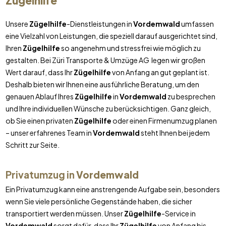
Zügelhilfe
Unsere
Zügelhilfe
-Dienstleistungen in
Vordemwald
umfassen
eine Vielzahl von Leistungen, die speziell darauf ausgerichtet sind,
Ihren
Zügelhilfe
so angenehm und stressfrei wie möglich zu
gestalten. Bei Züri Transporte & Umzüge AG legen wir großen
Wert darauf, dass Ihr
Zügelhilfe
von Anfang an gut geplant ist.
Deshalb bieten wir Ihnen eine ausführliche Beratung, um den
genauen Ablauf Ihres
Zügelhilfe
in
Vordemwald
zu besprechen
und Ihre individuellen Wünsche zu berücksichtigen. Ganz gleich,
ob Sie einen privaten
Zügelhilfe
oder einen Firmenumzug planen
– unser erfahrenes Team in
Vordemwald
steht Ihnen bei jedem
Schritt zur Seite.
Privatumzug in
Vordemwald
Ein Privatumzug kann eine anstrengende Aufgabe sein, besonders
wenn Sie viele persönliche Gegenstände haben, die sicher
transportiert werden müssen. Unser
Zügelhilfe
-Service in
Vordemwald
sorgt dafür, dass Ihr
Zügelhilfe
von Anfang bis