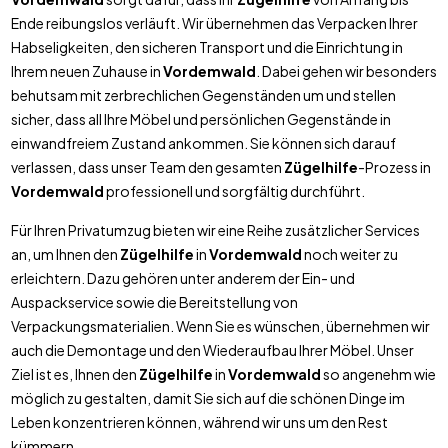
Ende reibungslos verläuft. Wir übernehmen das Verpacken Ihrer
Habseligkeiten, den sicheren Transport und die Einrichtung in
Ihrem neuen Zuhause in
Vordemwald
. Dabei gehen wir besonders
behutsam mit zerbrechlichen Gegenständen um und stellen
sicher, dass all Ihre Möbel und persönlichen Gegenstände in
einwandfreiem Zustand ankommen. Sie können sich darauf
verlassen, dass unser Team den gesamten
Zügelhilfe
-Prozess in
Vordemwald
professionell und sorgfältig durchführt.
Für Ihren Privatumzug bieten wir eine Reihe zusätzlicher Services
an, um Ihnen den
Zügelhilfe
in
Vordemwald
noch weiter zu
erleichtern. Dazu gehören unter anderem der Ein- und
Auspackservice sowie die Bereitstellung von
Verpackungsmaterialien. Wenn Sie es wünschen, übernehmen wir
auch die Demontage und den Wiederaufbau Ihrer Möbel. Unser
Ziel ist es, Ihnen den
Zügelhilfe
in
Vordemwald
so angenehm wie
möglich zu gestalten, damit Sie sich auf die schönen Dinge im
Leben konzentrieren können, während wir uns um den Rest
kümmern.