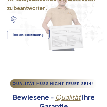
zu beantworten.
kostenlose Beratung
QUALITÄT MUSS NICHT TEUER SEIN!
Bewiesene -
Qualität
Ihre
Garantie