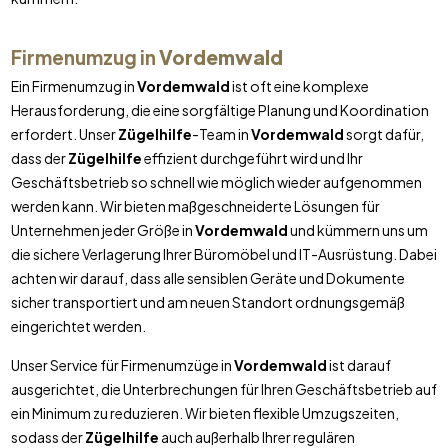
Firmenumzug in
Vordemwald
Ein Firmenumzug in
Vordemwald
ist oft eine komplexe
Herausforderung, die eine sorgfältige Planung und Koordination
erfordert. Unser
Zügelhilfe
-Team in
Vordemwald
sorgt dafür,
dass der
Zügelhilfe
effizient durchgeführt wird und Ihr
Geschäftsbetrieb so schnell wie möglich wieder aufgenommen
werden kann. Wir bieten maßgeschneiderte Lösungen für
Unternehmen jeder Größe in
Vordemwald
und kümmern uns um
die sichere Verlagerung Ihrer Büromöbel und IT-Ausrüstung. Dabei
achten wir darauf, dass alle sensiblen Geräte und Dokumente
sicher transportiert und am neuen Standort ordnungsgemäß
eingerichtet werden.
Unser Service für Firmenumzüge in
Vordemwald
ist darauf
ausgerichtet, die Unterbrechungen für Ihren Geschäftsbetrieb auf
ein Minimum zu reduzieren. Wir bieten flexible Umzugszeiten,
sodass der
Zügelhilfe
auch außerhalb Ihrer regulären