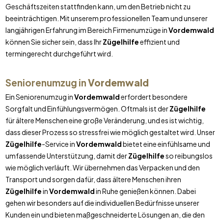
Geschäftszeiten stattfinden kann, um den Betrieb nicht zu
beeinträchtigen. Mit unserem professionellen Team und unserer
langjährigen Erfahrung im Bereich Firmenumzüge in
Vordemwald
können Sie sicher sein, dass Ihr
Zügelhilfe
effizient und
termingerecht durchgeführt wird.
Seniorenumzug in
Vordemwald
Ein Seniorenumzug in
Vordemwald
erfordert besondere
Sorgfalt und Einfühlungsvermögen. Oftmals ist der
Zügelhilfe
für ältere Menschen eine große Veränderung, und es ist wichtig,
dass dieser Prozess so stressfrei wie möglich gestaltet wird. Unser
Zügelhilfe
-Service in
Vordemwald
bietet eine einfühlsame und
umfassende Unterstützung, damit der
Zügelhilfe
so reibungslos
wie möglich verläuft. Wir übernehmen das Verpacken und den
Transport und sorgen dafür, dass ältere Menschen ihren
Zügelhilfe
in
Vordemwald
in Ruhe genießen können. Dabei
gehen wir besonders auf die individuellen Bedürfnisse unserer
Kunden ein und bieten maßgeschneiderte Lösungen an, die den