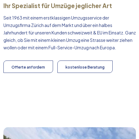
Ihr Spezialist für Umzüge jeglicher Art
Seit 1963 mit einem erstklassigen Umzugsservice der
Umzugsfirma Zürich auf dem Markt und über ein halbes
Jahrhundert für unseren Kunden schweizweit & EU im Einsatz. Ganz
gleich, ob Sie mit einem kleinen Umzug eine Strasse weiter ziehen
wollen oder mit einem Full-Service-Umzug nach
Europa
.
Offerte anfordern
kostenlose Beratung