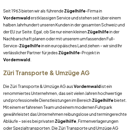
Seit 1963 bieten wir als führende
Zügelhilfe
-Firma in
Vordemwald
erstklassigen Service und stehen seit über einem
halben Jahrhundert unseren Kunden in der gesamten Schweiz und
der EU zur Seite. Egal, ob Sie nur einen kleinen
Zügelhilfe
in der
Nachbarschaft planen oder mit unserem umfassenden Full-
Service-
Zügelhilfe
in ein europäisches Land ziehen – wir sind Ihr
verlässlicher Partner für jedes
Zügelhilfe
-Projekt in
Vordemwald
.
Züri Transporte & Umzüge AG
Die Züri Transporte & Umzüge AG aus
Vordemwald
ist ein
renommiertes Unternehmen, das seit vielen Jahren hochwertige
und professionelle Dienstleistungen im Bereich
Zügelhilfe
bietet.
Mit einem erfahrenen Team und einem modernen Fuhrpark
gewährleistet das Unternehmen reibungslose und termingerechte
Abläufe – sei es bei privaten
Zügelhilfe
, Firmenverlagerungen
oder Spezialtransporten. Die Züri Transporte und Umzüge AG