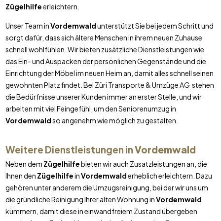
Zügelhilfe
erleichtern.
Unser Team in
Vordemwald
unterstützt Sie bei jedem Schritt und
sorgt dafür, dass sich ältere Menschen in ihrem neuen Zuhause
schnell wohlfühlen. Wir bieten zusätzliche Dienstleistungen wie
das Ein- und Auspacken der persönlichen Gegenstände und die
Einrichtung der Möbel im neuen Heim an, damit alles schnell seinen
gewohnten Platz findet. Bei Züri Transporte & Umzüge AG stehen
die Bedürfnisse unserer Kunden immer an erster Stelle, und wir
arbeiten mit viel Feingefühl, um den Seniorenumzug in
Vordemwald
so angenehm wie möglich zu gestalten.
Weitere Dienstleistungen in
Vordemwald
Neben dem
Zügelhilfe
bieten wir auch Zusatzleistungen an, die
Ihnen den
Zügelhilfe
in
Vordemwald
erheblich erleichtern. Dazu
gehören unter anderem die Umzugsreinigung, bei der wir uns um
die gründliche Reinigung Ihrer alten Wohnung in
Vordemwald
kümmern, damit diese in einwandfreiem Zustand übergeben