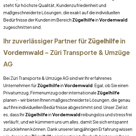
steht für höchste Qualität, Kundenzufriedenheit und
maßgeschneiderte Lösungen, die exakt auf die individuellen
Bedürfnisse der Kunden im Bereich
Zügelhilfe
in
Vordemwald
zugeschnitten sind.
Ihr zuverlässiger Partner für
Zügelhilfe
in
Vordemwald
– Züri Transporte & Umzüge
AG
Bei Züri Transporte & Umzüge AG sind wir Ihr erfahrenes
Unternehmen für
Zügelhilfe
in
Vordemwald
. Egal, ob Sie einen
Privatumzug, Firmenumzug oder internationale
Zügelhilfe
planen – wir bieten Ihnen maßgeschneiderte Lösungen, die genau
auf Ihre individuellen Bedürfnisse abgestimmt sind. Unser Ziel ist
es, dass Ihr
Zügelhilfe
in
Vordemwald
reibungslos und stressfrei
verläuft, und wir kümmern uns um alles, damit Sie sich entspannt
zurücklehnen können. Dank unserer langjährigen Erfahrung wissen