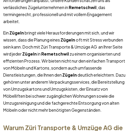
Anforderungen anpasst. Unsere Kunden schätzen uns als
verlässliches Zügelunternehmen in
Remetschwil
, das
termingerecht, professionell und mit vollem Engagement
arbeitet.
Ein
Zügeln
bringt viele Herausforderungen mit sich, und wir
wissen, dass die Planung eines
Zügeln
oft mit Stress verbunden
sein kann. Doch mit Züri Transporte & Umzüge AG an Ihrer Seite
wird jeder
Zügeln
in
Remetschwil
zu einem organisierten und
effizienten Prozess. Wir bieten nicht nur den einfachen Transport
von Möbeln und Kartons, sondern auch umfassende
Dienstleistungen, die Ihnen den
Zügeln
deutlich erleichtern. Dazu
gehören unter anderem Verpackungsservices, die Bereitstellung
von Umzugskartons und Umzugskisten, der Einsatz von
Möbelliften bei schwer zugänglichen Wohnungen sowie die
Umzugsreinigung und die fachgerechte Entsorgung von alten
Möbeln oder nicht mehr benötigten Gegenständen.
Warum Züri Transporte & Umzüge AG die