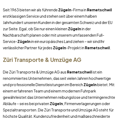
Seit 1963 bieten wir als führende
Zügeln
-Firma in
Remetschwil
erstklassigen Service und stehen seit über einem halben
Jahrhundert unseren Kunden in der gesamten Schweiz und der EU
zur Seite. Egal, ob Sie nur einen kleinen
Zügeln
in der
Nachbarschaft planen oder mit unserem umfassenden Full-
Service-
Zügeln
in ein europäisches Land ziehen – wir sind Ihr
verlässlicher Partner für jedes
Zügeln
-Projekt in
Remetschwil
.
Züri Transporte & Umzüge AG
Die Züri Transporte & Umzüge AG aus
Remetschwil
ist ein
renommiertes Unternehmen, das seit vielen Jahren hochwertige
und professionelle Dienstleistungen im Bereich
Zügeln
bietet. Mit
einem erfahrenen Team und einem modernen Fuhrpark
gewährleistet das Unternehmen reibungslose und termingerechte
Abläufe – sei es bei privaten
Zügeln
, Firmenverlagerungen oder
Spezialtransporten. Die Züri Transporte und Umzüge AG steht für
höchste Qualität, Kundenzufriedenheit und maßgeschneiderte