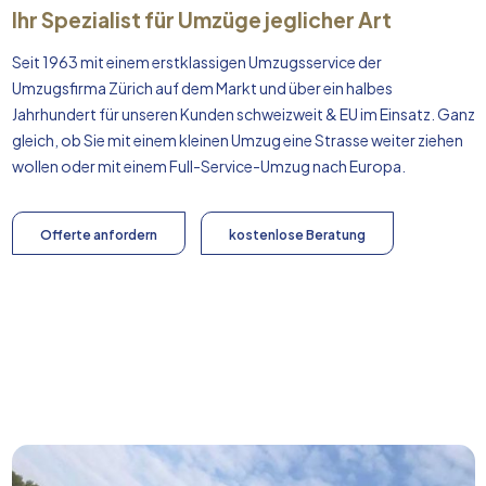
Ihr Spezialist für Umzüge jeglicher Art
Seit 1963 mit einem erstklassigen Umzugsservice der
Umzugsfirma Zürich auf dem Markt und über ein halbes
Jahrhundert für unseren Kunden schweizweit & EU im Einsatz. Ganz
gleich, ob Sie mit einem kleinen Umzug eine Strasse weiter ziehen
wollen oder mit einem Full-Service-Umzug nach
Europa
.
Offerte anfordern
kostenlose Beratung