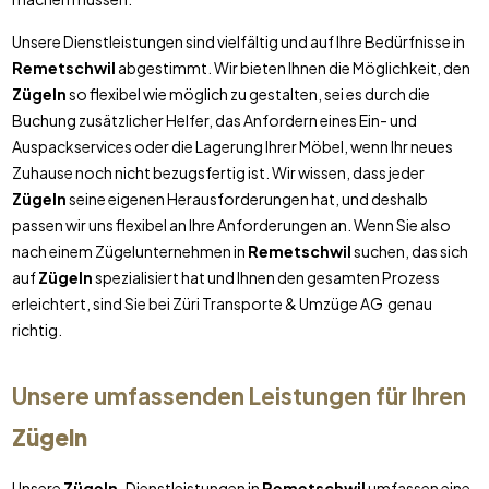
Unsere Dienstleistungen sind vielfältig und auf Ihre Bedürfnisse in
Remetschwil
abgestimmt. Wir bieten Ihnen die Möglichkeit, den
Zügeln
so flexibel wie möglich zu gestalten, sei es durch die
Buchung zusätzlicher Helfer, das Anfordern eines Ein- und
Auspackservices oder die Lagerung Ihrer Möbel, wenn Ihr neues
Zuhause noch nicht bezugsfertig ist. Wir wissen, dass jeder
Zügeln
seine eigenen Herausforderungen hat, und deshalb
passen wir uns flexibel an Ihre Anforderungen an. Wenn Sie also
nach einem Zügelunternehmen in
Remetschwil
suchen, das sich
auf
Zügeln
spezialisiert hat und Ihnen den gesamten Prozess
erleichtert, sind Sie bei Züri Transporte & Umzüge AG genau
richtig.
Unsere umfassenden Leistungen für Ihren
Zügeln
Unsere
Zügeln
-Dienstleistungen in
Remetschwil
umfassen eine