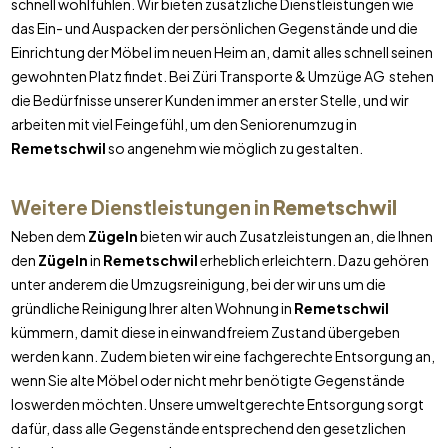
schnell wohlfühlen. Wir bieten zusätzliche Dienstleistungen wie
das Ein- und Auspacken der persönlichen Gegenstände und die
Einrichtung der Möbel im neuen Heim an, damit alles schnell seinen
gewohnten Platz findet. Bei Züri Transporte & Umzüge AG stehen
die Bedürfnisse unserer Kunden immer an erster Stelle, und wir
arbeiten mit viel Feingefühl, um den Seniorenumzug in
Remetschwil
so angenehm wie möglich zu gestalten.
Weitere Dienstleistungen in
Remetschwil
Neben dem
Zügeln
bieten wir auch Zusatzleistungen an, die Ihnen
den
Zügeln
in
Remetschwil
erheblich erleichtern. Dazu gehören
unter anderem die Umzugsreinigung, bei der wir uns um die
gründliche Reinigung Ihrer alten Wohnung in
Remetschwil
kümmern, damit diese in einwandfreiem Zustand übergeben
werden kann. Zudem bieten wir eine fachgerechte Entsorgung an,
wenn Sie alte Möbel oder nicht mehr benötigte Gegenstände
loswerden möchten. Unsere umweltgerechte Entsorgung sorgt
dafür, dass alle Gegenstände entsprechend den gesetzlichen