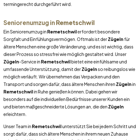
termingerecht durchgeführt wird.
Seniorenumzug in
Remetschwil
Ein Seniorenumzug in
Remetschwil
erfordert besondere
Sorgfalt und Einfühlungsvermögen. Oftmals ist der
Zügeln
für
ältere Menschen eine große Veränderung, und es ist wichtig, dass
dieser Prozess so stressfrei wie möglich gestaltet wird. Unser
Zügeln
-Service in
Remetschwil
bietet eine einfühlsame und
umfassende Unterstützung, damit der
Zügeln
so reibungslos wie
möglich verläuft. Wir übernehmen das Verpacken und den
Transport und sorgen dafür, dass ältere Menschen ihren
Zügeln
in
Remetschwil
in Ruhe genießen können. Dabei gehen wir
besonders auf die individuellen Bedürfnisse unserer Kunden ein
und bieten maßgeschneiderte Lösungen an, die den
Zügeln
erleichtern.
Unser Team in
Remetschwil
unterstützt Sie bei jedem Schritt und
sorgt dafür, dass sich ältere Menschen in ihrem neuen Zuhause