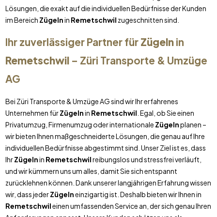
Lösungen, die exakt auf die individuellen Bedürfnisse der Kunden
im Bereich
Zügeln
in
Remetschwil
zugeschnitten sind.
Ihr zuverlässiger Partner für
Zügeln
in
Remetschwil
– Züri Transporte & Umzüge
AG
Bei Züri Transporte & Umzüge AG sind wir Ihr erfahrenes
Unternehmen für
Zügeln
in
Remetschwil
. Egal, ob Sie einen
Privatumzug, Firmenumzug oder internationale
Zügeln
planen –
wir bieten Ihnen maßgeschneiderte Lösungen, die genau auf Ihre
individuellen Bedürfnisse abgestimmt sind. Unser Ziel ist es, dass
Ihr
Zügeln
in
Remetschwil
reibungslos und stressfrei verläuft,
und wir kümmern uns um alles, damit Sie sich entspannt
zurücklehnen können. Dank unserer langjährigen Erfahrung wissen
wir, dass jeder
Zügeln
einzigartig ist. Deshalb bieten wir Ihnen in
Remetschwil
einen umfassenden Service an, der sich genau Ihren