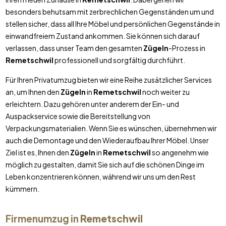
besonders behutsam mit zerbrechlichen Gegenständen um und
stellen sicher, dass all Ihre Möbel und persönlichen Gegenstände in
einwandfreiem Zustand ankommen. Sie können sich darauf
verlassen, dass unser Team den gesamten
Zügeln
-Prozess in
Remetschwil
professionell und sorgfältig durchführt.
Für Ihren Privatumzug bieten wir eine Reihe zusätzlicher Services
an, um Ihnen den
Zügeln
in
Remetschwil
noch weiter zu
erleichtern. Dazu gehören unter anderem der Ein- und
Auspackservice sowie die Bereitstellung von
Verpackungsmaterialien. Wenn Sie es wünschen, übernehmen wir
auch die Demontage und den Wiederaufbau Ihrer Möbel. Unser
Ziel ist es, Ihnen den
Zügeln
in
Remetschwil
so angenehm wie
möglich zu gestalten, damit Sie sich auf die schönen Dinge im
Leben konzentrieren können, während wir uns um den Rest
kümmern.
Firmenumzug in
Remetschwil