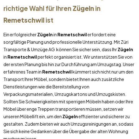
richtige Wahl für Ihren
Zügeln
in
Remetschwil
ist
Ein erfolgreicher
Zügeln
in
Remetschwil
erfordert eine
sorgfältige Planung und professionelle Unterstützung. Mit Züri
Transporte & Umzüge AG können Sie sicher sein, dass Ihr
Zügeln
in
Remetschwil
perfekt organisiert ist. Wir unterstützen Sie von
der ersten Planung bis hin zur Durchführung am Umzugstag. Unser
erfahrenes Team in
Remetschwil
kümmert sich nicht nur um den
Transport Ihrer Möbel, sondern bietet Ihnen auch zusätzliche
Dienstleistungen wie die Bereitstellung von
Verpackungsmaterialien, Umzugskartons und Umzugskisten.
Sollten Sie Schwierigkeiten mit sperrigen Möbeln haben oder Ihre
Möbel über enge Treppen transportieren müssen, setzen wir
unseren Möbellift ein, um den
Zügeln
effizienter und sicherer zu
gestalten. Zudem bieten wir auch Umzugsreinigungen an, sodass
Sie sich keine Gedanken über die Übergabe der alten Wohnung
machen müssen.