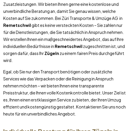
Zusatzleistungen. Wir bieten Ihnen gerne eine kostenlose und
unverbindliche Beratung an, damit Sie genau wissen, welche
Kosten auf Sie zukommen. Bei Züri Transporte & Umzüge AG in
Remetschwil
gibt es keine versteckten Kosten – Sie zahlen nur
für die Dienstleistungen, die Sie tatsächlich in Anspruch nehmen.
Wir erstellen Ihnen ein maßgeschneidertes Angebot, das auf Ihre
individuellen Bedürfnisse in
Remetschwil
zugeschnitten ist, und
sorgen dafür, dass Ihr
Zügeln
zu einem fairen Preis durchgeführt
wird.
Egal, ob Sie nur den Transport benötigen oder zusätzliche
Services wie das Verpacken oder die Reinigung in Anspruch
nehmen möchten – wir bieten Ihnen eine transparente
Preisstruktur, die Ihnen volle Kostenkontrolle bietet. Unser Ziel ist
es, Ihnen einen erstklassigen Service zu bieten, der Ihren Umzug
effizient und kostengünstig gestaltet. Kontaktieren Sie uns noch
heute für ein unverbindliches Angebot.