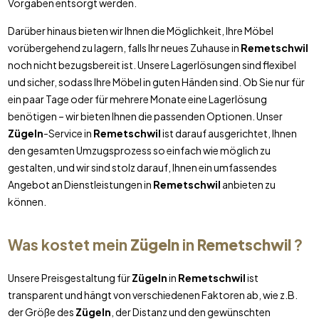
Vorgaben entsorgt werden.
Darüber hinaus bieten wir Ihnen die Möglichkeit, Ihre Möbel
vorübergehend zu lagern, falls Ihr neues Zuhause in
Remetschwil
noch nicht bezugsbereit ist. Unsere Lagerlösungen sind flexibel
und sicher, sodass Ihre Möbel in guten Händen sind. Ob Sie nur für
ein paar Tage oder für mehrere Monate eine Lagerlösung
benötigen – wir bieten Ihnen die passenden Optionen. Unser
Zügeln
-Service in
Remetschwil
ist darauf ausgerichtet, Ihnen
den gesamten Umzugsprozess so einfach wie möglich zu
gestalten, und wir sind stolz darauf, Ihnen ein umfassendes
Angebot an Dienstleistungen in
Remetschwil
anbieten zu
können.
Was kostet mein
Zügeln
in
Remetschwil
?
Unsere Preisgestaltung für
Zügeln
in
Remetschwil
ist
transparent und hängt von verschiedenen Faktoren ab, wie z.B.
der Größe des
Zügeln
, der Distanz und den gewünschten