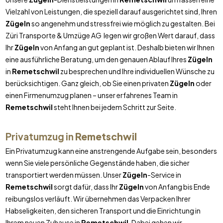
Vielzahl von Leistungen, die speziell darauf ausgerichtet sind, Ihren
Zügeln
so angenehm und stressfrei wie möglich zu gestalten. Bei
Züri Transporte & Umzüge AG legen wir großen Wert darauf, dass
Ihr
Zügeln
von Anfang an gut geplant ist. Deshalb bieten wir Ihnen
eine ausführliche Beratung, um den genauen Ablauf Ihres
Zügeln
in
Remetschwil
zu besprechen und Ihre individuellen Wünsche zu
berücksichtigen. Ganz gleich, ob Sie einen privaten
Zügeln
oder
einen Firmenumzug planen – unser erfahrenes Team in
Remetschwil
steht Ihnen bei jedem Schritt zur Seite.
Privatumzug in
Remetschwil
Ein Privatumzug kann eine anstrengende Aufgabe sein, besonders
wenn Sie viele persönliche Gegenstände haben, die sicher
transportiert werden müssen. Unser
Zügeln
-Service in
Remetschwil
sorgt dafür, dass Ihr
Zügeln
von Anfang bis Ende
reibungslos verläuft. Wir übernehmen das Verpacken Ihrer
Habseligkeiten, den sicheren Transport und die Einrichtung in
Ihrem neuen Zuhause in
Remetschwil
. Dabei gehen wir