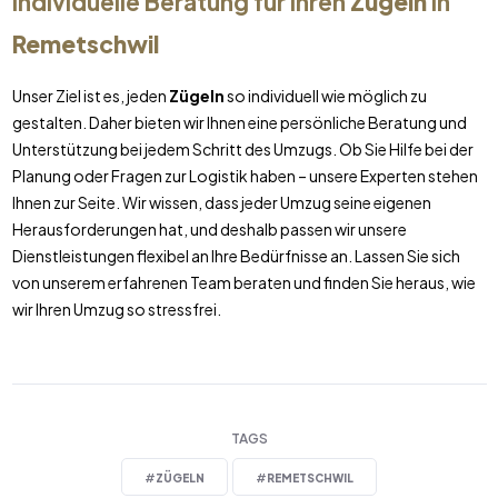
Individuelle Beratung für Ihren
Zügeln
in
Remetschwil
Unser Ziel ist es, jeden
Zügeln
so individuell wie möglich zu
gestalten. Daher bieten wir Ihnen eine persönliche Beratung und
Unterstützung bei jedem Schritt des Umzugs. Ob Sie Hilfe bei der
Planung oder Fragen zur Logistik haben – unsere Experten stehen
Ihnen zur Seite. Wir wissen, dass jeder Umzug seine eigenen
Herausforderungen hat, und deshalb passen wir unsere
Dienstleistungen flexibel an Ihre Bedürfnisse an. Lassen Sie sich
von unserem erfahrenen Team beraten und finden Sie heraus, wie
wir Ihren Umzug so stressfrei.
TAGS
#
ZÜGELN
#
REMETSCHWIL