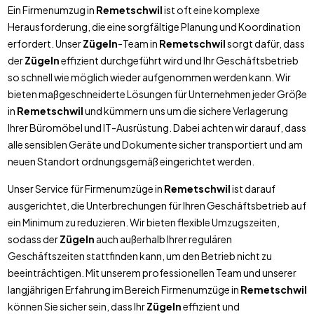
Ein Firmenumzug in
Remetschwil
ist oft eine komplexe
Herausforderung, die eine sorgfältige Planung und Koordination
erfordert. Unser
Zügeln
-Team in
Remetschwil
sorgt dafür, dass
der
Zügeln
effizient durchgeführt wird und Ihr Geschäftsbetrieb
so schnell wie möglich wieder aufgenommen werden kann. Wir
bieten maßgeschneiderte Lösungen für Unternehmen jeder Größe
in
Remetschwil
und kümmern uns um die sichere Verlagerung
Ihrer Büromöbel und IT-Ausrüstung. Dabei achten wir darauf, dass
alle sensiblen Geräte und Dokumente sicher transportiert und am
neuen Standort ordnungsgemäß eingerichtet werden.
Unser Service für Firmenumzüge in
Remetschwil
ist darauf
ausgerichtet, die Unterbrechungen für Ihren Geschäftsbetrieb auf
ein Minimum zu reduzieren. Wir bieten flexible Umzugszeiten,
sodass der
Zügeln
auch außerhalb Ihrer regulären
Geschäftszeiten stattfinden kann, um den Betrieb nicht zu
beeinträchtigen. Mit unserem professionellen Team und unserer
langjährigen Erfahrung im Bereich Firmenumzüge in
Remetschwil
können Sie sicher sein, dass Ihr
Zügeln
effizient und