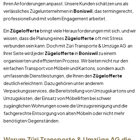
Ihren Anforderungen anpasst. Unsere Kunden schätzen uns als
verlässliches Zügelunternehmen in
Boniswil
, das termingerecht,
professionell und mit vollem Engagement arbeitet.
Ein
Zügelofferte
bringt viele Herausforderungen mit sich, und wir
wissen, dass die Planung eines
Zügelofferte
oft mit Stress
verbunden sein kann. Doch mit Züri Transporte & Umzüge AG an
Ihrer Seite wird jeder
Zügelofferte
in
Boniswil
zu einem
organisierten und effizienten Prozess. Wir bieten nicht nur den
einfachen Transport von Möbeln und Kartons, sondern auch
umfassende Dienstleistungen, die Ihnen den
Zügelofferte
deutlich erleichtern. Dazu gehören unter anderem
Verpackungsservices, die Bereitstellung von Umzugskartons und
Umzugskisten, der Einsatz von Möbelliften bei schwer
zugänglichen Wohnungen sowie die Umzugsreinigung und die
fachgerechte Entsorgung von alten Möbeln oder nicht mehr
benötigten Gegenständen.
Warum Züri Transporte & Umzüge AG die