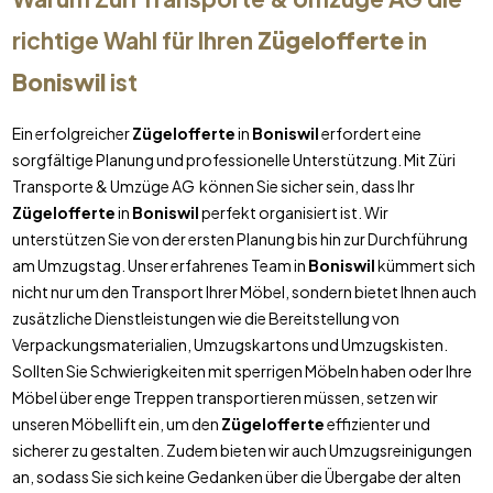
richtige Wahl für Ihren
Zügelofferte
in
Boniswil
ist
Ein erfolgreicher
Zügelofferte
in
Boniswil
erfordert eine
sorgfältige Planung und professionelle Unterstützung. Mit Züri
Transporte & Umzüge AG können Sie sicher sein, dass Ihr
Zügelofferte
in
Boniswil
perfekt organisiert ist. Wir
unterstützen Sie von der ersten Planung bis hin zur Durchführung
am Umzugstag. Unser erfahrenes Team in
Boniswil
kümmert sich
nicht nur um den Transport Ihrer Möbel, sondern bietet Ihnen auch
zusätzliche Dienstleistungen wie die Bereitstellung von
Verpackungsmaterialien, Umzugskartons und Umzugskisten.
Sollten Sie Schwierigkeiten mit sperrigen Möbeln haben oder Ihre
Möbel über enge Treppen transportieren müssen, setzen wir
unseren Möbellift ein, um den
Zügelofferte
effizienter und
sicherer zu gestalten. Zudem bieten wir auch Umzugsreinigungen
an, sodass Sie sich keine Gedanken über die Übergabe der alten