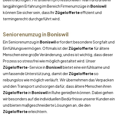
langjährigen Erfahrung im Bereich Firmenumzüge in
Boniswil
können Sie sicher sein, dass Ihr
Zügelofferte
effizient und
termingerecht durchgeführt wird.
Seniorenumzug in
Boniswil
Ein Seniorenumzug in
Boniswil
erfordert besondere Sorgfalt und
Einfühlungsvermögen. Oftmals ist der
Zügelofferte
für ältere
Menschen eine große Veränderung, und es ist wichtig, dass dieser
Prozess so stressfrei wie möglich gestaltet wird. Unser
Zügelofferte
-Service in
Boniswil
bietet eine einfühlsame und
umfassende Unterstützung, damit der
Zügelofferte
so
reibungslos wie möglich verläuft. Wir übernehmen das Verpacken
und den Transport und sorgen dafür, dass ältere Menschen ihren
Zügelofferte
in
Boniswil
in Ruhe genießen können. Dabei gehen
wir besonders auf die individuellen Bedürfnisse unserer Kunden ein
und bieten maßgeschneiderte Lösungen an, die den
Zügelofferte
erleichtern.