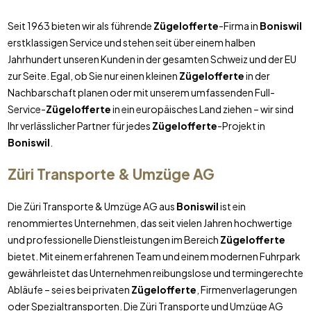
Seit 1963 bieten wir als führende
Zügelofferte
-Firma in
Boniswil
erstklassigen Service und stehen seit über einem halben
Jahrhundert unseren Kunden in der gesamten Schweiz und der EU
zur Seite. Egal, ob Sie nur einen kleinen
Zügelofferte
in der
Nachbarschaft planen oder mit unserem umfassenden Full-
Service-
Zügelofferte
in ein europäisches Land ziehen – wir sind
Ihr verlässlicher Partner für jedes
Zügelofferte
-Projekt in
Boniswil
.
Züri Transporte & Umzüge AG
Die Züri Transporte & Umzüge AG aus
Boniswil
ist ein
renommiertes Unternehmen, das seit vielen Jahren hochwertige
und professionelle Dienstleistungen im Bereich
Zügelofferte
bietet. Mit einem erfahrenen Team und einem modernen Fuhrpark
gewährleistet das Unternehmen reibungslose und termingerechte
Abläufe – sei es bei privaten
Zügelofferte
, Firmenverlagerungen
oder Spezialtransporten. Die Züri Transporte und Umzüge AG