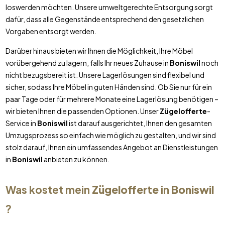
loswerden möchten. Unsere umweltgerechte Entsorgung sorgt
dafür, dass alle Gegenstände entsprechend den gesetzlichen
Vorgaben entsorgt werden.
Darüber hinaus bieten wir Ihnen die Möglichkeit, Ihre Möbel
vorübergehend zu lagern, falls Ihr neues Zuhause in
Boniswil
noch
nicht bezugsbereit ist. Unsere Lagerlösungen sind flexibel und
sicher, sodass Ihre Möbel in guten Händen sind. Ob Sie nur für ein
paar Tage oder für mehrere Monate eine Lagerlösung benötigen –
wir bieten Ihnen die passenden Optionen. Unser
Zügelofferte
-
Service in
Boniswil
ist darauf ausgerichtet, Ihnen den gesamten
Umzugsprozess so einfach wie möglich zu gestalten, und wir sind
stolz darauf, Ihnen ein umfassendes Angebot an Dienstleistungen
in
Boniswil
anbieten zu können.
Was kostet mein
Zügelofferte
in
Boniswil
?