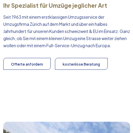
Ihr Spezialist für Umzüge jeglicher Art
Seit 1963 mit einem erstklassigen Umzugsservice der
Umzugsfirma Zürich auf dem Markt und über ein halbes
Jahrhundert für unseren Kunden schweizweit & EU im Einsatz. Ganz
gleich, ob Sie mit einem kleinen Umzug eine Strasse weiter ziehen
wollen oder mit einem Full-Service-Umzug nach
Europa
.
Offerte anfordern
kostenlose Beratung