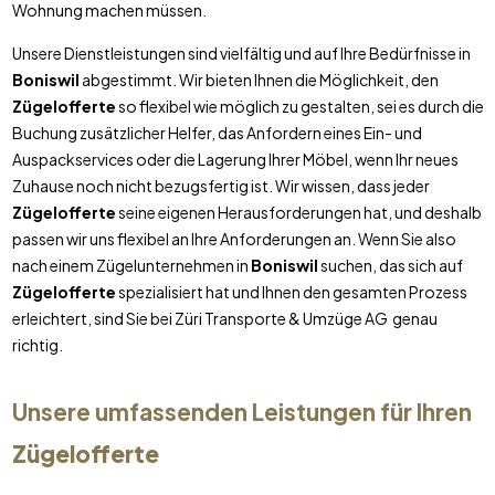
Wohnung machen müssen.
Unsere Dienstleistungen sind vielfältig und auf Ihre Bedürfnisse in
Boniswil
abgestimmt. Wir bieten Ihnen die Möglichkeit, den
Zügelofferte
so flexibel wie möglich zu gestalten, sei es durch die
Buchung zusätzlicher Helfer, das Anfordern eines Ein- und
Auspackservices oder die Lagerung Ihrer Möbel, wenn Ihr neues
Zuhause noch nicht bezugsfertig ist. Wir wissen, dass jeder
Zügelofferte
seine eigenen Herausforderungen hat, und deshalb
passen wir uns flexibel an Ihre Anforderungen an. Wenn Sie also
nach einem Zügelunternehmen in
Boniswil
suchen, das sich auf
Zügelofferte
spezialisiert hat und Ihnen den gesamten Prozess
erleichtert, sind Sie bei Züri Transporte & Umzüge AG genau
richtig.
Unsere umfassenden Leistungen für Ihren
Zügelofferte