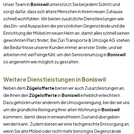
Unser Team in
Boniswil
unterstützt Sie bei jedem Schritt und
sorgt dafür, dass sich ältere Menschen in ihrem neuen Zuhause
schnell wohlfühlen. Wir bieten zusätzliche Dienstleistungen wie
das Ein- und Auspacken der persönlichen Gegenstände und die
Einrichtung der Möbel im neuen Heim an, damit alles schnell seinen
gewohnten Platz findet. Bei Züri Transporte & Umzüge AG stehen
die Bedürfnisse unserer Kunden immer an erster Stelle, und wir
arbeiten mit viel Feingefühl, um den Seniorenumzug in
Boniswil
so angenehm wie möglich zu gestalten.
Weitere Dienstleistungen in
Boniswil
Neben dem
Zügelofferte
bieten wir auch Zusatzleistungen an,
die Ihnen den
Zügelofferte
in
Boniswil
erheblich erleichtern.
Dazu gehören unter anderem die Umzugsreinigung, bei der wir uns
um die gründliche Reinigung Ihrer alten Wohnung in
Boniswil
kümmern, damit diese in einwandfreiem Zustand übergeben
werden kann. Zudem bieten wir eine fachgerechte Entsorgung an,
wenn Sie alte Möbel oder nicht mehr benötigte Gegenstände