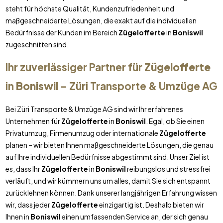
steht für höchste Qualität, Kundenzufriedenheit und
maßgeschneiderte Lösungen, die exakt auf die individuellen
Bedürfnisse der Kunden im Bereich
Zügelofferte
in
Boniswil
zugeschnitten sind.
Ihr zuverlässiger Partner für
Zügelofferte
in
Boniswil
– Züri Transporte & Umzüge AG
Bei Züri Transporte & Umzüge AG sind wir Ihr erfahrenes
Unternehmen für
Zügelofferte
in
Boniswil
. Egal, ob Sie einen
Privatumzug, Firmenumzug oder internationale
Zügelofferte
planen – wir bieten Ihnen maßgeschneiderte Lösungen, die genau
auf Ihre individuellen Bedürfnisse abgestimmt sind. Unser Ziel ist
es, dass Ihr
Zügelofferte
in
Boniswil
reibungslos und stressfrei
verläuft, und wir kümmern uns um alles, damit Sie sich entspannt
zurücklehnen können. Dank unserer langjährigen Erfahrung wissen
wir, dass jeder
Zügelofferte
einzigartig ist. Deshalb bieten wir
Ihnen in
Boniswil
einen umfassenden Service an, der sich genau