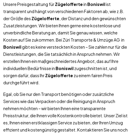
Unsere Preisgestaltung für
Zügelofferte
in
Boniswil
ist
transparent und hängt von verschiedenen Faktoren ab, wie z.B.
der Größe des
Zügelofferte
, der Distanz und den gewünschten
Zusatzleistungen. Wir bieten Ihnen gerne eine kostenlose und
unverbindliche Beratung an, damit Sie genau wissen, welche
Kosten auf Sie zukommen. Bei Züri Transporte & Umzüge AG in
Boniswil
gibt es keine versteckten Kosten – Sie zahlen nur für die
Dienstleistungen, die Sie tatsächlich in Anspruch nehmen. Wir
erstellen Ihnen ein maßgeschneidertes Angebot, das auf Ihre
individuellen Bedürfnisse in
Boniswil
zugeschnitten ist, und
sorgen dafür, dass Ihr
Zügelofferte
zu einem fairen Preis
durchgeführt wird.
Egal, ob Sie nur den Transport benötigen oder zusätzliche
Services wie das Verpacken oder die Reinigung in Anspruch
nehmen möchten – wir bieten Ihnen eine transparente
Preisstruktur, die Ihnen volle Kostenkontrolle bietet. Unser Ziel ist
es, Ihnen einen erstklassigen Service zu bieten, der Ihren Umzug
effizient und kostengünstig gestaltet. Kontaktieren Sie uns noch