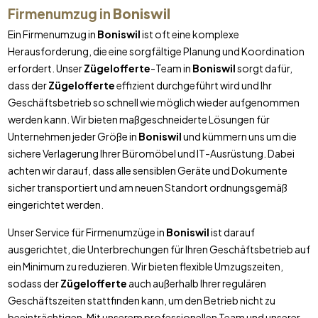
Firmenumzug in
Boniswil
Ein Firmenumzug in
Boniswil
ist oft eine komplexe
Herausforderung, die eine sorgfältige Planung und Koordination
erfordert. Unser
Zügelofferte
-Team in
Boniswil
sorgt dafür,
dass der
Zügelofferte
effizient durchgeführt wird und Ihr
Geschäftsbetrieb so schnell wie möglich wieder aufgenommen
werden kann. Wir bieten maßgeschneiderte Lösungen für
Unternehmen jeder Größe in
Boniswil
und kümmern uns um die
sichere Verlagerung Ihrer Büromöbel und IT-Ausrüstung. Dabei
achten wir darauf, dass alle sensiblen Geräte und Dokumente
sicher transportiert und am neuen Standort ordnungsgemäß
eingerichtet werden.
Unser Service für Firmenumzüge in
Boniswil
ist darauf
ausgerichtet, die Unterbrechungen für Ihren Geschäftsbetrieb auf
ein Minimum zu reduzieren. Wir bieten flexible Umzugszeiten,
sodass der
Zügelofferte
auch außerhalb Ihrer regulären
Geschäftszeiten stattfinden kann, um den Betrieb nicht zu
beeinträchtigen. Mit unserem professionellen Team und unserer