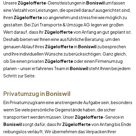
Unsere
Zügelofferte
-Dienstleistungen in
Boniswil
umfassen
eine Vielzahl von Leistungen, die speziell darauf ausgerichtet sind,
Ihren
Zügelofferte
so angenehm und stressfrei wie möglich zu
gestalten. Bei Züri Transporte & Umzüge AG legen wir großen
Wert darauf, dass Ihr
Zügelofferte
von Anfang an gut geplant ist.
Deshalb bieten wir Ihnen eine ausführliche Beratung, um den
genauen Ablauf Ihres
Zügelofferte
in
Boniswil
zu besprechen
und Ihre individuellen Wünsche zu berücksichtigen. Ganz gleich,
ob Sie einen privaten
Zügelofferte
oder einen Firmenumzug
planen – unser erfahrenes Team in
Boniswil
steht Ihnen bei jedem
Schritt zur Seite.
Privatumzug in
Boniswil
Ein Privatumzug kann eine anstrengende Aufgabe sein, besonders
wenn Sie viele persönliche Gegenstände haben, die sicher
transportiert werden müssen. Unser
Zügelofferte
-Service in
Boniswil
sorgt dafür, dass Ihr
Zügelofferte
von Anfang bis Ende
reibungslos verläuft. Wir übernehmen das Verpacken Ihrer