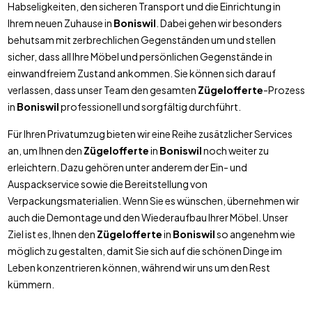
Habseligkeiten, den sicheren Transport und die Einrichtung in
Ihrem neuen Zuhause in
Boniswil
. Dabei gehen wir besonders
behutsam mit zerbrechlichen Gegenständen um und stellen
sicher, dass all Ihre Möbel und persönlichen Gegenstände in
einwandfreiem Zustand ankommen. Sie können sich darauf
verlassen, dass unser Team den gesamten
Zügelofferte
-Prozess
in
Boniswil
professionell und sorgfältig durchführt.
Für Ihren Privatumzug bieten wir eine Reihe zusätzlicher Services
an, um Ihnen den
Zügelofferte
in
Boniswil
noch weiter zu
erleichtern. Dazu gehören unter anderem der Ein- und
Auspackservice sowie die Bereitstellung von
Verpackungsmaterialien. Wenn Sie es wünschen, übernehmen wir
auch die Demontage und den Wiederaufbau Ihrer Möbel. Unser
Ziel ist es, Ihnen den
Zügelofferte
in
Boniswil
so angenehm wie
möglich zu gestalten, damit Sie sich auf die schönen Dinge im
Leben konzentrieren können, während wir uns um den Rest
kümmern.