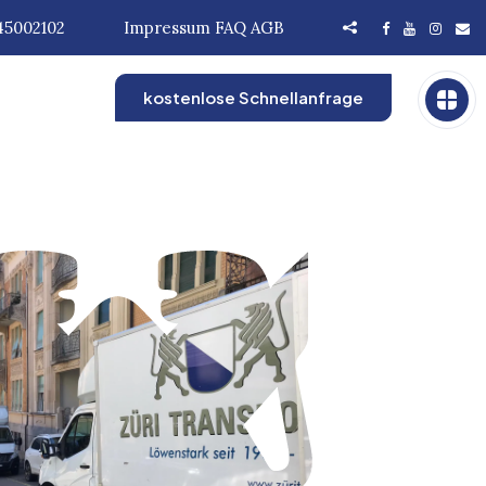
45002102
Impressum
FAQ
AGB
kostenlose Schnellanfrage