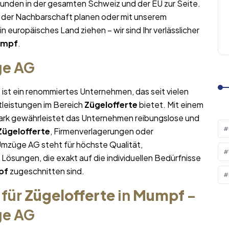
Kunden in der gesamten Schweiz und der EU zur Seite.
 der Nachbarschaft planen oder mit unserem
in europäisches Land ziehen – wir sind Ihr verlässlicher
mpf
.
ge AG
f
ist ein renommiertes Unternehmen, das seit vielen
tleistungen im Bereich
Zügelofferte
bietet. Mit einem
rk gewährleistet das Unternehmen reibungslose und
Zügelofferte
, Firmenverlagerungen oder
Umzüge AG steht für höchste Qualität,
sungen, die exakt auf die individuellen Bedürfnisse
pf
zugeschnitten sind.
 für
Zügelofferte
in
Mumpf
–
ge AG