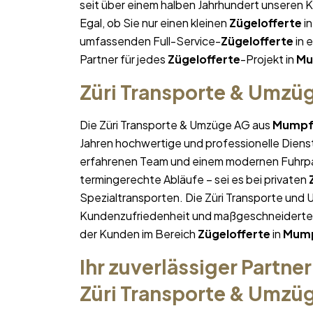
seit über einem halben Jahrhundert unseren 
Egal, ob Sie nur einen kleinen
Zügelofferte
in
umfassenden Full-Service-
Zügelofferte
in e
Partner für jedes
Zügelofferte
-Projekt in
Mu
Züri Transporte & Umzü
Die Züri Transporte & Umzüge AG aus
Mump
Jahren hochwertige und professionelle Diens
erfahrenen Team und einem modernen Fuhrpa
termingerechte Abläufe – sei es bei privaten
Spezialtransporten. Die Züri Transporte und 
Kundenzufriedenheit und maßgeschneiderte Lö
der Kunden im Bereich
Zügelofferte
in
Mum
Ihr zuverlässiger Partner
Züri Transporte & Umzü