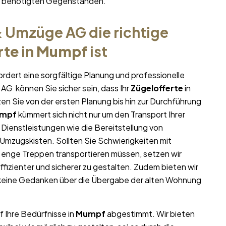
hr benötigten Gegenständen.
 Umzüge AG die richtige
rte
in
Mumpf
ist
ordert eine sorgfältige Planung und professionelle
AG können Sie sicher sein, dass Ihr
Zügelofferte
in
tzen Sie von der ersten Planung bis hin zur Durchführung
mpf
kümmert sich nicht nur um den Transport Ihrer
 Dienstleistungen wie die Bereitstellung von
mzugskisten. Sollten Sie Schwierigkeiten mit
 enge Treppen transportieren müssen, setzen wir
ffizienter und sicherer zu gestalten. Zudem bieten wir
 keine Gedanken über die Übergabe der alten Wohnung
f Ihre Bedürfnisse in
Mumpf
abgestimmt. Wir bieten