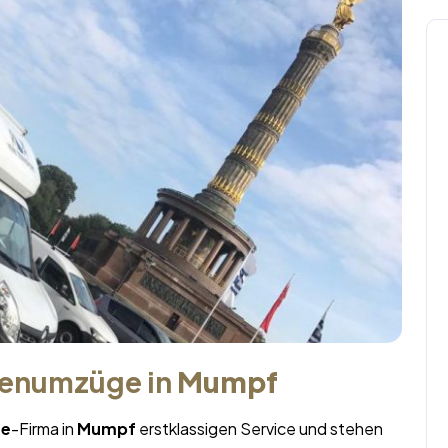
menumzüge in
Mumpf
te
-Firma in
Mumpf
erstklassigen Service und stehen