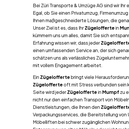
Bei Züri Transporte & Umzüge AG sind wir Ih
Egal, ob Sie einen Privatumzug, Firmenumzug 
Ihnen maßgeschneiderte Lösungen, die genau 
Unser Ziel ist es, dass Ihr
Zügelofferte
in
Mu
kümmern uns um alles, damit Sie sich entspan
Erfahrung wissen wir, dass jeder
Zügeloffert
einen umfassenden Service an, der sich gen
schätzen uns als verlässliches Zügelunterne
mit vollem Engagement arbeitet.
Ein
Zügelofferte
bringt viele Herausforderun
Zügelofferte
oft mit Stress verbunden sein 
Seite wird jeder
Zügelofferte
in
Mumpf
zu e
nicht nur den einfachen Transport von Möbe
Dienstleistungen, die Ihnen den
Zügeloffert
Verpackungsservices, die Bereitstellung von
Möbelliften bei schwer zugänglichen Wohnun