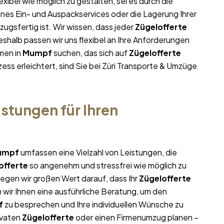
exibel wie möglich zu gestalten, sei es durch die
ines Ein- und Auspackservices oder die Lagerung Ihrer
ugsfertig ist. Wir wissen, dass jeder
Zügelofferte
halb passen wir uns flexibel an Ihre Anforderungen
men in
Mumpf
suchen, das sich auf
Zügelofferte
ess erleichtert, sind Sie bei Züri Transporte & Umzüge
stungen für Ihren
umpf
umfassen eine Vielzahl von Leistungen, die
offerte
so angenehm und stressfrei wie möglich zu
egen wir großen Wert darauf, dass Ihr
Zügelofferte
 wir Ihnen eine ausführliche Beratung, um den
f
zu besprechen und Ihre individuellen Wünsche zu
ivaten
Zügelofferte
oder einen Firmenumzug planen –