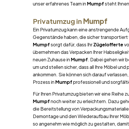
unser erfahrenes Team in
Mumpf
steht Ihnen
Privatumzug in
Mumpf
Ein Privatumzug kann eine anstrengende Aufg
Gegenstände haben, die sicher transportier
Mumpf
sorgt dafür, dass Ihr
Zügelofferte
vo
übernehmen das Verpacken Ihrer Habseligkeite
neuen Zuhause in
Mumpf
. Dabei gehen wir
um und stellen sicher, dass all Ihre Möbel u
ankommen. Sie können sich darauf verlassen
Prozess in
Mumpf
professionell und sorgfält
Für Ihren Privatumzug bieten wir eine Reihe z
Mumpf
noch weiter zu erleichtern. Dazu ge
die Bereitstellung von Verpackungsmateriali
Demontage und den Wiederaufbau Ihrer Möbel.
so angenehm wie möglich zu gestalten, damit