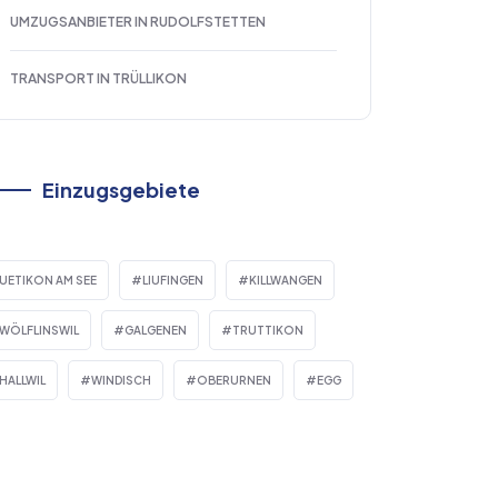
UMZUGSANBIETER IN RUDOLFSTETTEN
TRANSPORT IN TRÜLLIKON
Einzugsgebiete
UETIKON AM SEE
LIUFINGEN
KILLWANGEN
WÖLFLINSWIL
GALGENEN
TRUTTIKON
HALLWIL
WINDISCH
OBERURNEN
EGG