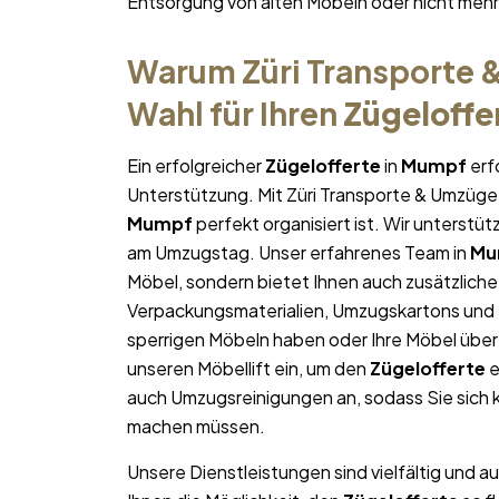
Entsorgung von alten Möbeln oder nicht me
Warum Züri Transporte &
Wahl für Ihren
Zügeloffe
Ein erfolgreicher
Zügelofferte
in
Mumpf
erf
Unterstützung. Mit Züri Transporte & Umzüge 
Mumpf
perfekt organisiert ist. Wir unterstü
am Umzugstag. Unser erfahrenes Team in
Mu
Möbel, sondern bietet Ihnen auch zusätzliche
Verpackungsmaterialien, Umzugskartons und U
sperrigen Möbeln haben oder Ihre Möbel über
unseren Möbellift ein, um den
Zügelofferte
e
auch Umzugsreinigungen an, sodass Sie sich
machen müssen.
Unsere Dienstleistungen sind vielfältig und au