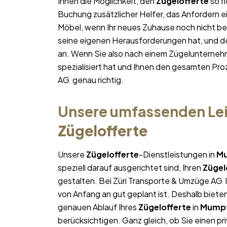
Ihnen die Möglichkeit, den
Zügelofferte
so fl
Buchung zusätzlicher Helfer, das Anfordern e
Möbel, wenn Ihr neues Zuhause noch nicht bez
seine eigenen Herausforderungen hat, und des
an. Wenn Sie also nach einem Zügelunterneh
spezialisiert hat und Ihnen den gesamten Proz
AG genau richtig.
Unsere umfassenden Lei
Zügelofferte
Unsere
Zügelofferte
-Dienstleistungen in
M
speziell darauf ausgerichtet sind, Ihren
Zügel
gestalten. Bei Züri Transporte & Umzüge AG l
von Anfang an gut geplant ist. Deshalb bieten
genauen Ablauf Ihres
Zügelofferte
in
Mump
berücksichtigen. Ganz gleich, ob Sie einen pr