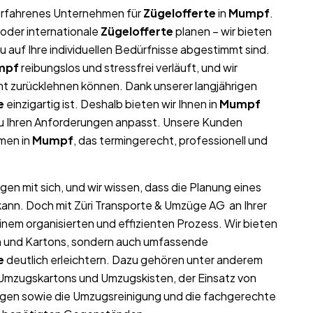
r erfahrenes Unternehmen für
Zügelofferte
in
Mumpf
.
oder internationale
Zügelofferte
planen – wir bieten
auf Ihre individuellen Bedürfnisse abgestimmt sind.
mpf
reibungslos und stressfrei verläuft, und wir
nt zurücklehnen können. Dank unserer langjährigen
e
einzigartig ist. Deshalb bieten wir Ihnen in
Mumpf
au Ihren Anforderungen anpasst. Unsere Kunden
hmen in
Mumpf
, das termingerecht, professionell und
gen mit sich, und wir wissen, dass die Planung eines
kann. Doch mit Züri Transporte & Umzüge AG an Ihrer
inem organisierten und effizienten Prozess. Wir bieten
ln und Kartons, sondern auch umfassende
e
deutlich erleichtern. Dazu gehören unter anderem
 Umzugskartons und Umzugskisten, der Einsatz von
gen sowie die Umzugsreinigung und die fachgerechte