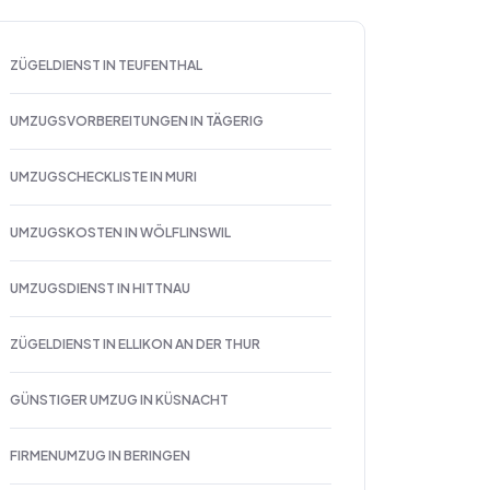
ZÜGELDIENST IN TEUFENTHAL
UMZUGSVORBEREITUNGEN IN TÄGERIG
UMZUGSCHECKLISTE IN MURI
UMZUGSKOSTEN IN WÖLFLINSWIL
UMZUGSDIENST IN HITTNAU
ZÜGELDIENST IN ELLIKON AN DER THUR
GÜNSTIGER UMZUG IN KÜSNACHT
FIRMENUMZUG IN BERINGEN