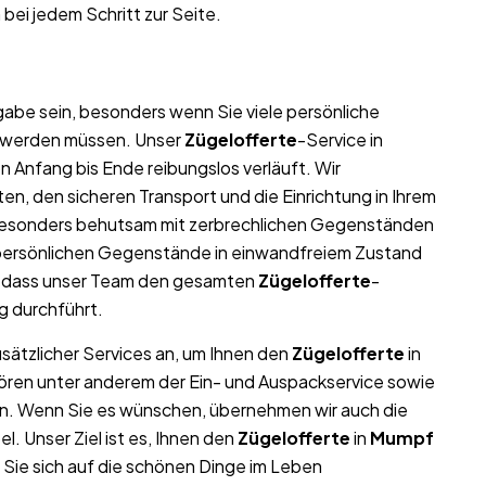
 bei jedem Schritt zur Seite.
abe sein, besonders wenn Sie viele persönliche
t werden müssen. Unser
Zügelofferte
-Service in
n Anfang bis Ende reibungslos verläuft. Wir
n, den sicheren Transport und die Einrichtung in Ihrem
 besonders behutsam mit zerbrechlichen Gegenständen
nd persönlichen Gegenstände in einwandfreiem Zustand
, dass unser Team den gesamten
Zügelofferte
-
ig durchführt.
usätzlicher Services an, um Ihnen den
Zügelofferte
in
hören unter anderem der Ein- und Auspackservice sowie
en. Wenn Sie es wünschen, übernehmen wir auch die
 Unser Ziel ist es, Ihnen den
Zügelofferte
in
Mumpf
 Sie sich auf die schönen Dinge im Leben