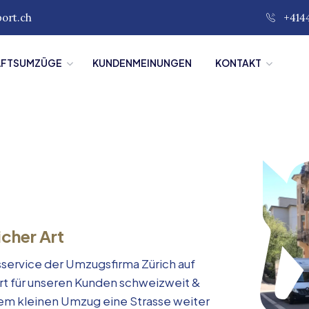
port.ch
+414
ÄFTSUMZÜGE
KUNDENMEINUNGEN
KONTAKT
icher Art
service der Umzugsfirma Zürich auf
rt für unseren Kunden schweizweit &
inem kleinen Umzug eine Strasse weiter