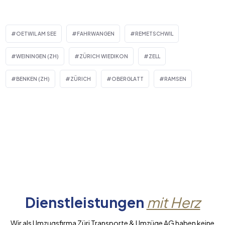
OETWIL AM SEE
FAHRWANGEN
REMETSCHWIL
WEININGEN (ZH)
ZÜRICH WIEDIKON
ZELL
BENKEN (ZH)
ZÜRICH
OBERGLATT
RAMSEN
Dienstleistungen
mit Herz
Wir als Umzugsfirma Züri Transporte & Umzüge AG haben keine