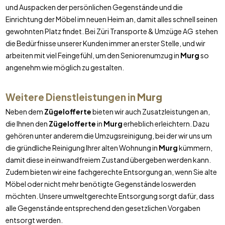
und Auspacken der persönlichen Gegenstände und die
Einrichtung der Möbel im neuen Heim an, damit alles schnell seinen
gewohnten Platz findet. Bei Züri Transporte & Umzüge AG stehen
die Bedürfnisse unserer Kunden immer an erster Stelle, und wir
arbeiten mit viel Feingefühl, um den Seniorenumzug in
Murg
so
angenehm wie möglich zu gestalten.
Weitere Dienstleistungen in
Murg
Neben dem
Zügelofferte
bieten wir auch Zusatzleistungen an,
die Ihnen den
Zügelofferte
in
Murg
erheblich erleichtern. Dazu
gehören unter anderem die Umzugsreinigung, bei der wir uns um
die gründliche Reinigung Ihrer alten Wohnung in
Murg
kümmern,
damit diese in einwandfreiem Zustand übergeben werden kann.
Zudem bieten wir eine fachgerechte Entsorgung an, wenn Sie alte
Möbel oder nicht mehr benötigte Gegenstände loswerden
möchten. Unsere umweltgerechte Entsorgung sorgt dafür, dass
alle Gegenstände entsprechend den gesetzlichen Vorgaben
entsorgt werden.