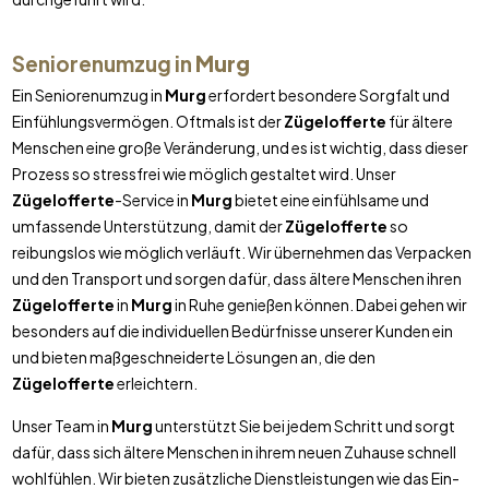
Seniorenumzug in
Murg
Ein Seniorenumzug in
Murg
erfordert besondere Sorgfalt und
Einfühlungsvermögen. Oftmals ist der
Zügelofferte
für ältere
Menschen eine große Veränderung, und es ist wichtig, dass dieser
Prozess so stressfrei wie möglich gestaltet wird. Unser
Zügelofferte
-Service in
Murg
bietet eine einfühlsame und
umfassende Unterstützung, damit der
Zügelofferte
so
reibungslos wie möglich verläuft. Wir übernehmen das Verpacken
und den Transport und sorgen dafür, dass ältere Menschen ihren
Zügelofferte
in
Murg
in Ruhe genießen können. Dabei gehen wir
besonders auf die individuellen Bedürfnisse unserer Kunden ein
und bieten maßgeschneiderte Lösungen an, die den
Zügelofferte
erleichtern.
Unser Team in
Murg
unterstützt Sie bei jedem Schritt und sorgt
dafür, dass sich ältere Menschen in ihrem neuen Zuhause schnell
wohlfühlen. Wir bieten zusätzliche Dienstleistungen wie das Ein-