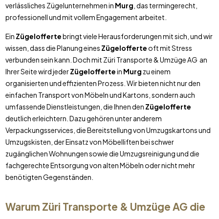
verlässliches Zügelunternehmen in
Murg
, das termingerecht,
professionell und mit vollem Engagement arbeitet.
Ein
Zügelofferte
bringt viele Herausforderungen mit sich, und wir
wissen, dass die Planung eines
Zügelofferte
oft mit Stress
verbunden sein kann. Doch mit Züri Transporte & Umzüge AG an
Ihrer Seite wird jeder
Zügelofferte
in
Murg
zu einem
organisierten und effizienten Prozess. Wir bieten nicht nur den
einfachen Transport von Möbeln und Kartons, sondern auch
umfassende Dienstleistungen, die Ihnen den
Zügelofferte
deutlich erleichtern. Dazu gehören unter anderem
Verpackungsservices, die Bereitstellung von Umzugskartons und
Umzugskisten, der Einsatz von Möbelliften bei schwer
zugänglichen Wohnungen sowie die Umzugsreinigung und die
fachgerechte Entsorgung von alten Möbeln oder nicht mehr
benötigten Gegenständen.
Warum Züri Transporte & Umzüge AG die