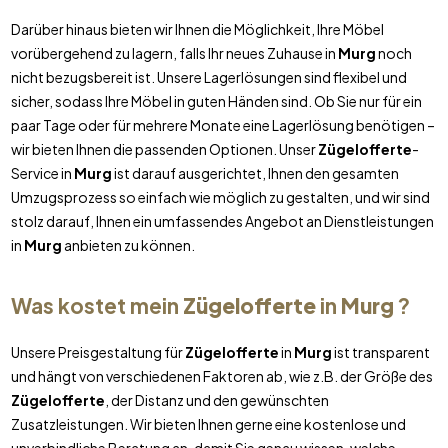
Darüber hinaus bieten wir Ihnen die Möglichkeit, Ihre Möbel
vorübergehend zu lagern, falls Ihr neues Zuhause in
Murg
noch
nicht bezugsbereit ist. Unsere Lagerlösungen sind flexibel und
sicher, sodass Ihre Möbel in guten Händen sind. Ob Sie nur für ein
paar Tage oder für mehrere Monate eine Lagerlösung benötigen –
wir bieten Ihnen die passenden Optionen. Unser
Zügelofferte
-
Service in
Murg
ist darauf ausgerichtet, Ihnen den gesamten
Umzugsprozess so einfach wie möglich zu gestalten, und wir sind
stolz darauf, Ihnen ein umfassendes Angebot an Dienstleistungen
in
Murg
anbieten zu können.
Was kostet mein
Zügelofferte
in
Murg
?
Unsere Preisgestaltung für
Zügelofferte
in
Murg
ist transparent
und hängt von verschiedenen Faktoren ab, wie z.B. der Größe des
Zügelofferte
, der Distanz und den gewünschten
Zusatzleistungen. Wir bieten Ihnen gerne eine kostenlose und