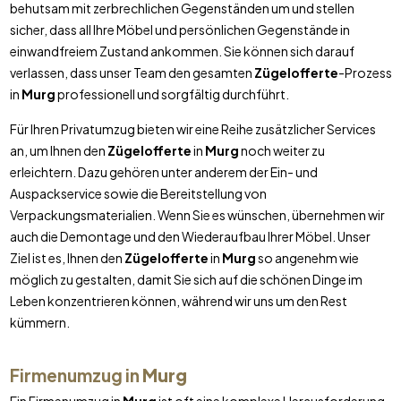
behutsam mit zerbrechlichen Gegenständen um und stellen
sicher, dass all Ihre Möbel und persönlichen Gegenstände in
einwandfreiem Zustand ankommen. Sie können sich darauf
verlassen, dass unser Team den gesamten
Zügelofferte
-Prozess
in
Murg
professionell und sorgfältig durchführt.
Für Ihren Privatumzug bieten wir eine Reihe zusätzlicher Services
an, um Ihnen den
Zügelofferte
in
Murg
noch weiter zu
erleichtern. Dazu gehören unter anderem der Ein- und
Auspackservice sowie die Bereitstellung von
Verpackungsmaterialien. Wenn Sie es wünschen, übernehmen wir
auch die Demontage und den Wiederaufbau Ihrer Möbel. Unser
Ziel ist es, Ihnen den
Zügelofferte
in
Murg
so angenehm wie
möglich zu gestalten, damit Sie sich auf die schönen Dinge im
Leben konzentrieren können, während wir uns um den Rest
kümmern.
Firmenumzug in
Murg