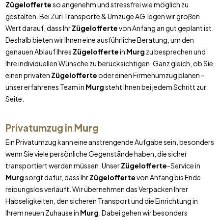
Zügelofferte
so angenehm und stressfrei wie möglich zu
gestalten. Bei Züri Transporte & Umzüge AG legen wir großen
Wert darauf, dass Ihr
Zügelofferte
von Anfang an gut geplant ist.
Deshalb bieten wir Ihnen eine ausführliche Beratung, um den
genauen Ablauf Ihres
Zügelofferte
in
Murg
zu besprechen und
Ihre individuellen Wünsche zu berücksichtigen. Ganz gleich, ob Sie
einen privaten
Zügelofferte
oder einen Firmenumzug planen –
unser erfahrenes Team in
Murg
steht Ihnen bei jedem Schritt zur
Seite.
Privatumzug in
Murg
Ein Privatumzug kann eine anstrengende Aufgabe sein, besonders
wenn Sie viele persönliche Gegenstände haben, die sicher
transportiert werden müssen. Unser
Zügelofferte
-Service in
Murg
sorgt dafür, dass Ihr
Zügelofferte
von Anfang bis Ende
reibungslos verläuft. Wir übernehmen das Verpacken Ihrer
Habseligkeiten, den sicheren Transport und die Einrichtung in
Ihrem neuen Zuhause in
Murg
. Dabei gehen wir besonders