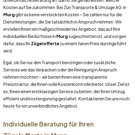
unverbindliche Beratung an, damit Sie genau wissen, welche
Kosten auf Sie zukommen. Bei Züri Transporte & Umzüge AG in
Murg
gibt es keine versteckten Kosten – Sie zahlen nur für die
Dienstleistungen, die Sie tatsächlich in Anspruch nehmen. Wir
erstellen Ihnen ein maßgeschneidertes Angebot, das auf Ihre
individuellen Bedürfnisse in
Murg
zugeschnitten ist, und sorgen
dafür, dass Ihr
Zügelofferte
zu einem fairen Preis durchgeführt
wird.
Egal, ob Sie nur den Transport benötigen oder zusätzliche
Services wie das Verpacken oder die Reinigung in Anspruch
nehmen möchten – wir bieten Ihnen eine transparente
Preisstruktur, die Ihnen volle Kostenkontrolle bietet. Unser Ziel ist
es, Ihnen einen erstklassigen Service zu bieten, der Ihren Umzug
effizient und kostengünstig gestaltet. Kontaktieren Sie uns noch
heute für ein unverbindliches Angebot.
Individuelle Beratung für Ihren