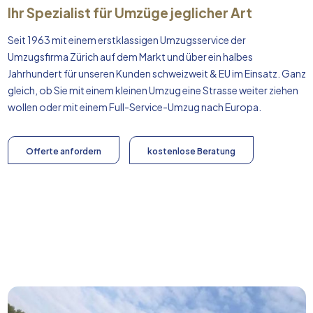
Ihr Spezialist für Umzüge jeglicher Art
Seit 1963 mit einem erstklassigen Umzugsservice der
Umzugsfirma Zürich auf dem Markt und über ein halbes
Jahrhundert für unseren Kunden schweizweit & EU im Einsatz. Ganz
gleich, ob Sie mit einem kleinen Umzug eine Strasse weiter ziehen
wollen oder mit einem Full-Service-Umzug nach
Europa
.
Offerte anfordern
kostenlose Beratung