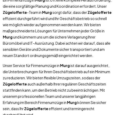
Ein Firmenumzug in
Murg
ist oft eine komplexe Herausforderung,
die eine sorgfältige Planung und Koordination erfordert. Unser
Zügelofferte
-Team in
Murg
sorgt dafür, dass der
Zügelofferte
effizient durchgeführt wird und Ihr Geschäftsbetrieb so schnell
wie möglich wieder aufgenommen werden kann. Wir bieten
maßgeschneiderte Lösungen für Unternehmen jeder Größe in
Murg
und kümmern uns um die sichere Verlagerung Ihrer
Büromöbel und IT-Ausrüstung. Dabei achten wir darauf, dass alle
sensiblen Geräte und Dokumente sicher transportiert und am
neuen Standort ordnungsgemäß eingerichtet werden.
Unser Service für Firmenumzüge in
Murg
ist darauf ausgerichtet,
die Unterbrechungen für Ihren Geschäftsbetrieb auf ein Minimum
zu reduzieren. Wir bieten flexible Umzugszeiten, sodass der
Zügelofferte
auch außerhalb Ihrer regulären Geschäftszeiten
stattfinden kann, um den Betrieb nicht zu beeinträchtigen. Mit
unserem professionellen Team und unserer langjährigen
Erfahrung im Bereich Firmenumzüge in
Murg
können Sie sicher
sein, dass Ihr
Zügelofferte
effizient und termingerecht
durchgeführt wird.