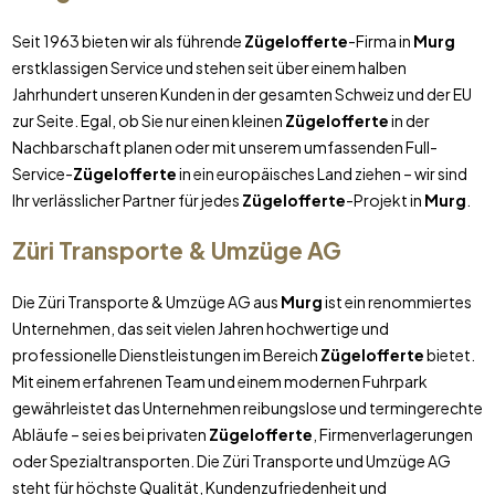
Seit 1963 bieten wir als führende
Zügelofferte
-Firma in
Murg
erstklassigen Service und stehen seit über einem halben
Jahrhundert unseren Kunden in der gesamten Schweiz und der EU
zur Seite. Egal, ob Sie nur einen kleinen
Zügelofferte
in der
Nachbarschaft planen oder mit unserem umfassenden Full-
Service-
Zügelofferte
in ein europäisches Land ziehen – wir sind
Ihr verlässlicher Partner für jedes
Zügelofferte
-Projekt in
Murg
.
Züri Transporte & Umzüge AG
Die Züri Transporte & Umzüge AG aus
Murg
ist ein renommiertes
Unternehmen, das seit vielen Jahren hochwertige und
professionelle Dienstleistungen im Bereich
Zügelofferte
bietet.
Mit einem erfahrenen Team und einem modernen Fuhrpark
gewährleistet das Unternehmen reibungslose und termingerechte
Abläufe – sei es bei privaten
Zügelofferte
, Firmenverlagerungen
oder Spezialtransporten. Die Züri Transporte und Umzüge AG
steht für höchste Qualität, Kundenzufriedenheit und