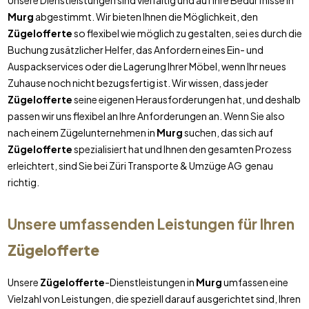
Unsere Dienstleistungen sind vielfältig und auf Ihre Bedürfnisse in
Murg
abgestimmt. Wir bieten Ihnen die Möglichkeit, den
Zügelofferte
so flexibel wie möglich zu gestalten, sei es durch die
Buchung zusätzlicher Helfer, das Anfordern eines Ein- und
Auspackservices oder die Lagerung Ihrer Möbel, wenn Ihr neues
Zuhause noch nicht bezugsfertig ist. Wir wissen, dass jeder
Zügelofferte
seine eigenen Herausforderungen hat, und deshalb
passen wir uns flexibel an Ihre Anforderungen an. Wenn Sie also
nach einem Zügelunternehmen in
Murg
suchen, das sich auf
Zügelofferte
spezialisiert hat und Ihnen den gesamten Prozess
erleichtert, sind Sie bei Züri Transporte & Umzüge AG genau
richtig.
Unsere umfassenden Leistungen für Ihren
Zügelofferte
Unsere
Zügelofferte
-Dienstleistungen in
Murg
umfassen eine
Vielzahl von Leistungen, die speziell darauf ausgerichtet sind, Ihren