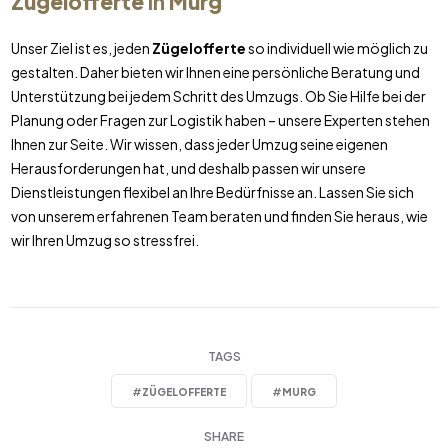
Zügelofferte
in
Murg
Unser Ziel ist es, jeden
Zügelofferte
so individuell wie möglich zu
gestalten. Daher bieten wir Ihnen eine persönliche Beratung und
Unterstützung bei jedem Schritt des Umzugs. Ob Sie Hilfe bei der
Planung oder Fragen zur Logistik haben – unsere Experten stehen
Ihnen zur Seite. Wir wissen, dass jeder Umzug seine eigenen
Herausforderungen hat, und deshalb passen wir unsere
Dienstleistungen flexibel an Ihre Bedürfnisse an. Lassen Sie sich
von unserem erfahrenen Team beraten und finden Sie heraus, wie
wir Ihren Umzug so stressfrei.
TAGS
#
ZÜGELOFFERTE
#
MURG
SHARE