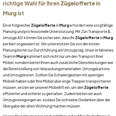
richtige Wahl für Ihren
Zügelofferte
in
Murg
ist
Ein erfolgreicher
Zügelofferte
in
Murg
erfordert eine sorgfältige
Planung und professionelle Unterstützung. Mit Züri Transporte &
Umzüge AG können Sie sicher sein, dass Ihr
Zügelofferte
in
Murg
perfekt organisiert ist. Wir unterstützen Sie von der ersten
Planung bis hin zur Durchführung am Umzugstag. Unser erfahrenes
Team in
Murg
kümmert sich nicht nur um den Transport Ihrer
Möbel, sondern bietet Ihnen auch zusätzliche Dienstleistungen wie
die Bereitstellung von Verpackungsmaterialien, Umzugskartons
und Umzugskisten. Sollten Sie Schwierigkeiten mit sperrigen
Möbeln haben oder Ihre Möbel über enge Treppen transportieren
müssen, setzen wir unseren Möbellift ein, um den
Zügelofferte
effizienter und sicherer zu gestalten. Zudem bieten wir auch
Umzugsreinigungen an, sodass Sie sich keine Gedanken über die
Übergabe der alten Wohnung machen müssen.