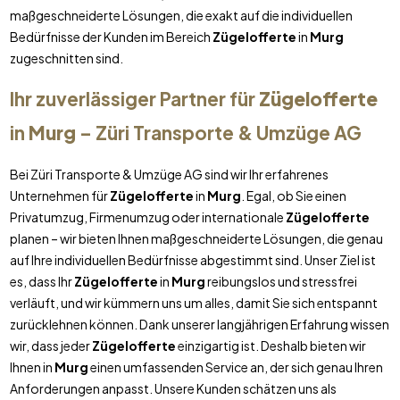
maßgeschneiderte Lösungen, die exakt auf die individuellen
Bedürfnisse der Kunden im Bereich
Zügelofferte
in
Murg
zugeschnitten sind.
Ihr zuverlässiger Partner für
Zügelofferte
in
Murg
– Züri Transporte & Umzüge AG
Bei Züri Transporte & Umzüge AG sind wir Ihr erfahrenes
Unternehmen für
Zügelofferte
in
Murg
. Egal, ob Sie einen
Privatumzug, Firmenumzug oder internationale
Zügelofferte
planen – wir bieten Ihnen maßgeschneiderte Lösungen, die genau
auf Ihre individuellen Bedürfnisse abgestimmt sind. Unser Ziel ist
es, dass Ihr
Zügelofferte
in
Murg
reibungslos und stressfrei
verläuft, und wir kümmern uns um alles, damit Sie sich entspannt
zurücklehnen können. Dank unserer langjährigen Erfahrung wissen
wir, dass jeder
Zügelofferte
einzigartig ist. Deshalb bieten wir
Ihnen in
Murg
einen umfassenden Service an, der sich genau Ihren
Anforderungen anpasst. Unsere Kunden schätzen uns als