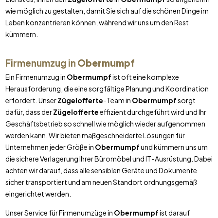
wie möglich zu gestalten, damit Sie sich auf die schönen Dinge im
Leben konzentrieren können, während wir uns um den Rest
kümmern.
Firmenumzug in
Obermumpf
Ein Firmenumzug in
Obermumpf
ist oft eine komplexe
Herausforderung, die eine sorgfältige Planung und Koordination
erfordert. Unser
Zügelofferte
-Team in
Obermumpf
sorgt
dafür, dass der
Zügelofferte
effizient durchgeführt wird und Ihr
Geschäftsbetrieb so schnell wie möglich wieder aufgenommen
werden kann. Wir bieten maßgeschneiderte Lösungen für
Unternehmen jeder Größe in
Obermumpf
und kümmern uns um
die sichere Verlagerung Ihrer Büromöbel und IT-Ausrüstung. Dabei
achten wir darauf, dass alle sensiblen Geräte und Dokumente
sicher transportiert und am neuen Standort ordnungsgemäß
eingerichtet werden.
Unser Service für Firmenumzüge in
Obermumpf
ist darauf