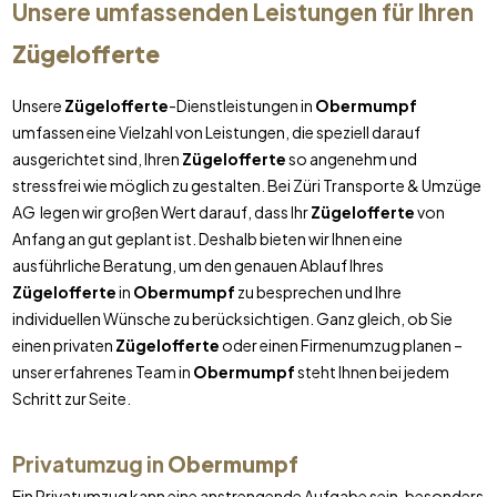
Unsere umfassenden Leistungen für Ihren
Zügelofferte
Unsere
Zügelofferte
-Dienstleistungen in
Obermumpf
umfassen eine Vielzahl von Leistungen, die speziell darauf
ausgerichtet sind, Ihren
Zügelofferte
so angenehm und
stressfrei wie möglich zu gestalten. Bei Züri Transporte & Umzüge
AG legen wir großen Wert darauf, dass Ihr
Zügelofferte
von
Anfang an gut geplant ist. Deshalb bieten wir Ihnen eine
ausführliche Beratung, um den genauen Ablauf Ihres
Zügelofferte
in
Obermumpf
zu besprechen und Ihre
individuellen Wünsche zu berücksichtigen. Ganz gleich, ob Sie
einen privaten
Zügelofferte
oder einen Firmenumzug planen –
unser erfahrenes Team in
Obermumpf
steht Ihnen bei jedem
Schritt zur Seite.
Privatumzug in
Obermumpf
Ein Privatumzug kann eine anstrengende Aufgabe sein, besonders