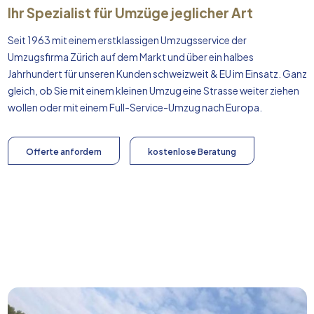
Ihr Spezialist für Umzüge jeglicher Art
Seit 1963 mit einem erstklassigen Umzugsservice der
Umzugsfirma Zürich auf dem Markt und über ein halbes
Jahrhundert für unseren Kunden schweizweit & EU im Einsatz. Ganz
gleich, ob Sie mit einem kleinen Umzug eine Strasse weiter ziehen
wollen oder mit einem Full-Service-Umzug nach
Europa
.
Offerte anfordern
kostenlose Beratung