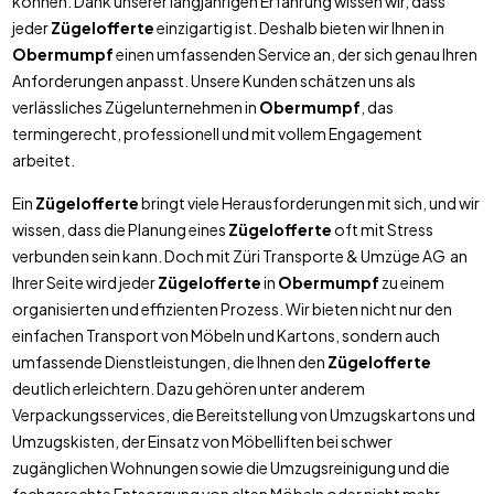
können. Dank unserer langjährigen Erfahrung wissen wir, dass
jeder
Zügelofferte
einzigartig ist. Deshalb bieten wir Ihnen in
Obermumpf
einen umfassenden Service an, der sich genau Ihren
Anforderungen anpasst. Unsere Kunden schätzen uns als
verlässliches Zügelunternehmen in
Obermumpf
, das
termingerecht, professionell und mit vollem Engagement
arbeitet.
Ein
Zügelofferte
bringt viele Herausforderungen mit sich, und wir
wissen, dass die Planung eines
Zügelofferte
oft mit Stress
verbunden sein kann. Doch mit Züri Transporte & Umzüge AG an
Ihrer Seite wird jeder
Zügelofferte
in
Obermumpf
zu einem
organisierten und effizienten Prozess. Wir bieten nicht nur den
einfachen Transport von Möbeln und Kartons, sondern auch
umfassende Dienstleistungen, die Ihnen den
Zügelofferte
deutlich erleichtern. Dazu gehören unter anderem
Verpackungsservices, die Bereitstellung von Umzugskartons und
Umzugskisten, der Einsatz von Möbelliften bei schwer
zugänglichen Wohnungen sowie die Umzugsreinigung und die