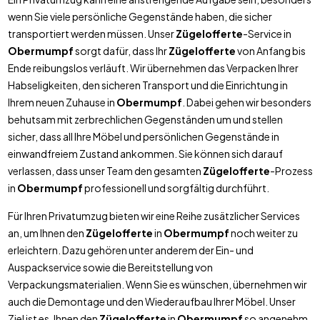
wenn Sie viele persönliche Gegenstände haben, die sicher
transportiert werden müssen. Unser
Zügelofferte
-Service in
Obermumpf
sorgt dafür, dass Ihr
Zügelofferte
von Anfang bis
Ende reibungslos verläuft. Wir übernehmen das Verpacken Ihrer
Habseligkeiten, den sicheren Transport und die Einrichtung in
Ihrem neuen Zuhause in
Obermumpf
. Dabei gehen wir besonders
behutsam mit zerbrechlichen Gegenständen um und stellen
sicher, dass all Ihre Möbel und persönlichen Gegenstände in
einwandfreiem Zustand ankommen. Sie können sich darauf
verlassen, dass unser Team den gesamten
Zügelofferte
-Prozess
in
Obermumpf
professionell und sorgfältig durchführt.
Für Ihren Privatumzug bieten wir eine Reihe zusätzlicher Services
an, um Ihnen den
Zügelofferte
in
Obermumpf
noch weiter zu
erleichtern. Dazu gehören unter anderem der Ein- und
Auspackservice sowie die Bereitstellung von
Verpackungsmaterialien. Wenn Sie es wünschen, übernehmen wir
auch die Demontage und den Wiederaufbau Ihrer Möbel. Unser
Ziel ist es, Ihnen den
Zügelofferte
in
Obermumpf
so angenehm