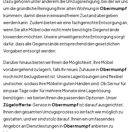
Dazu gehören unter anderem die Umzugsreinigung, bei der wir uns
um die gründliche Reinigung Ihrer alten Wohnung in
Obermumpf
kümmern, damit diese in einwandfreiem Zustand übergeben
werden kann. Zudem bieten wir eine fachgerechte Entsorgung an,
wenn Sie alte Möbel oder nicht mehr benötigte Gegenstände
loswerden möchten. Unsere umweltgerechte Entsorgung sorgt
dafür, dass alle Gegenstände entsprechend den gesetzlichen
Vorgaben entsorgt werden.
Darüber hinaus bieten wir Ihnen die Möglichkeit, Ihre Möbel
vorübergehend zu lagern, falls Ihr neues Zuhause in
Obermumpf
noch nicht bezugsbereit ist. Unsere Lagerlösungen sind flexibel
und sicher, sodass Ihre Möbel in guten Händen sind. Ob Sie nur für
ein paar Tage oder für mehrere Monate eine Lagerlösung
benötigen – wir bieten Ihnen die passenden Optionen. Unser
Zügelofferte
-Service in
Obermumpf
ist darauf ausgerichtet,
Ihnen den gesamten Umzugsprozess so einfach wie möglich zu
gestalten, und wir sind stolz darauf, Ihnen ein umfassendes
Angebot an Dienstleistungen in
Obermumpf
anbieten zu