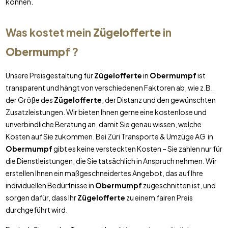
können.
Was kostet mein
Zügelofferte
in
Obermumpf
?
Unsere Preisgestaltung für
Zügelofferte
in
Obermumpf
ist
transparent und hängt von verschiedenen Faktoren ab, wie z.B.
der Größe des
Zügelofferte
, der Distanz und den gewünschten
Zusatzleistungen. Wir bieten Ihnen gerne eine kostenlose und
unverbindliche Beratung an, damit Sie genau wissen, welche
Kosten auf Sie zukommen. Bei Züri Transporte & Umzüge AG in
Obermumpf
gibt es keine versteckten Kosten – Sie zahlen nur für
die Dienstleistungen, die Sie tatsächlich in Anspruch nehmen. Wir
erstellen Ihnen ein maßgeschneidertes Angebot, das auf Ihre
individuellen Bedürfnisse in
Obermumpf
zugeschnitten ist, und
sorgen dafür, dass Ihr
Zügelofferte
zu einem fairen Preis
durchgeführt wird.