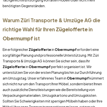
fachgerechte Entsorgung von alten Möbeln oder nicht mehr
benötigten Gegenständen.
Warum Züri Transporte & Umzüge AG die
richtige Wahl für Ihren
Zügelofferte
in
Obermumpf
ist
Ein erfolgreicher
Zügelofferte
in
Obermumpf
erfordert eine
sorgfältige Planung und professionelle Unterstützung. Mit Züri
Transporte & Umzüge AG können Sie sicher sein, dass Ihr
Zügelofferte
in
Obermumpf
perfekt organisiert ist. Wir
unterstützen Sie von der ersten Planung bis hin zur Durchführung
am Umzugstag. Unser erfahrenes Team in
Obermumpf
kümmert
sich nicht nur um den Transport Ihrer Möbel, sondern bietet Ihnen
auch zusätzliche Dienstleistungen wie die Bereitstellung von
Verpackungsmaterialien, Umzugskartons und Umzugskisten.
Sollten Sie Schwierigkeiten mit sperrigen Möbeln haben oder Ihre
Möbel über enge Treppen transportieren müssen, setzen wir