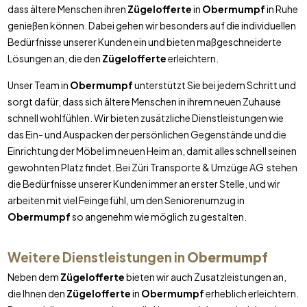
dass ältere Menschen ihren
Zügelofferte
in
Obermumpf
in Ruhe
genießen können. Dabei gehen wir besonders auf die individuellen
Bedürfnisse unserer Kunden ein und bieten maßgeschneiderte
Lösungen an, die den
Zügelofferte
erleichtern.
Unser Team in
Obermumpf
unterstützt Sie bei jedem Schritt und
sorgt dafür, dass sich ältere Menschen in ihrem neuen Zuhause
schnell wohlfühlen. Wir bieten zusätzliche Dienstleistungen wie
das Ein- und Auspacken der persönlichen Gegenstände und die
Einrichtung der Möbel im neuen Heim an, damit alles schnell seinen
gewohnten Platz findet. Bei Züri Transporte & Umzüge AG stehen
die Bedürfnisse unserer Kunden immer an erster Stelle, und wir
arbeiten mit viel Feingefühl, um den Seniorenumzug in
Obermumpf
so angenehm wie möglich zu gestalten.
Weitere Dienstleistungen in
Obermumpf
Neben dem
Zügelofferte
bieten wir auch Zusatzleistungen an,
die Ihnen den
Zügelofferte
in
Obermumpf
erheblich erleichtern.