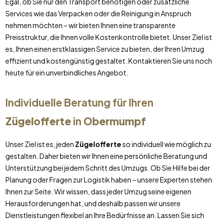
Egal, ob Sie nur den Transport benötigen oder zusätzliche
Services wie das Verpacken oder die Reinigung in Anspruch
nehmen möchten – wir bieten Ihnen eine transparente
Preisstruktur, die Ihnen volle Kostenkontrolle bietet. Unser Ziel ist
es, Ihnen einen erstklassigen Service zu bieten, der Ihren Umzug
effizient und kostengünstig gestaltet. Kontaktieren Sie uns noch
heute für ein unverbindliches Angebot.
Individuelle Beratung für Ihren
Zügelofferte
in
Obermumpf
Unser Ziel ist es, jeden
Zügelofferte
so individuell wie möglich zu
gestalten. Daher bieten wir Ihnen eine persönliche Beratung und
Unterstützung bei jedem Schritt des Umzugs. Ob Sie Hilfe bei der
Planung oder Fragen zur Logistik haben – unsere Experten stehen
Ihnen zur Seite. Wir wissen, dass jeder Umzug seine eigenen
Herausforderungen hat, und deshalb passen wir unsere
Dienstleistungen flexibel an Ihre Bedürfnisse an. Lassen Sie sich