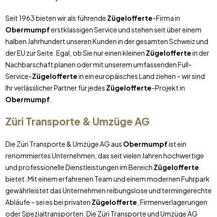
Seit 1963 bieten wir als führende
Zügelofferte
-Firma in
Obermumpf
erstklassigen Service und stehen seit über einem
halben Jahrhundert unseren Kunden in der gesamten Schweiz und
der EU zur Seite. Egal, ob Sie nur einen kleinen
Zügelofferte
in der
Nachbarschaft planen oder mit unserem umfassenden Full-
Service-
Zügelofferte
in ein europäisches Land ziehen – wir sind
Ihr verlässlicher Partner für jedes
Zügelofferte
-Projekt in
Obermumpf
.
Züri Transporte & Umzüge AG
Die Züri Transporte & Umzüge AG aus
Obermumpf
ist ein
renommiertes Unternehmen, das seit vielen Jahren hochwertige
und professionelle Dienstleistungen im Bereich
Zügelofferte
bietet. Mit einem erfahrenen Team und einem modernen Fuhrpark
gewährleistet das Unternehmen reibungslose und termingerechte
Abläufe – sei es bei privaten
Zügelofferte
, Firmenverlagerungen
oder Spezialtransporten. Die Züri Transporte und Umzüge AG