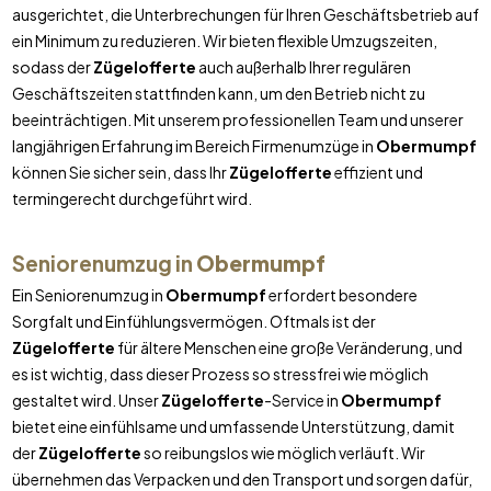
ausgerichtet, die Unterbrechungen für Ihren Geschäftsbetrieb auf
ein Minimum zu reduzieren. Wir bieten flexible Umzugszeiten,
sodass der
Zügelofferte
auch außerhalb Ihrer regulären
Geschäftszeiten stattfinden kann, um den Betrieb nicht zu
beeinträchtigen. Mit unserem professionellen Team und unserer
langjährigen Erfahrung im Bereich Firmenumzüge in
Obermumpf
können Sie sicher sein, dass Ihr
Zügelofferte
effizient und
termingerecht durchgeführt wird.
Seniorenumzug in
Obermumpf
Ein Seniorenumzug in
Obermumpf
erfordert besondere
Sorgfalt und Einfühlungsvermögen. Oftmals ist der
Zügelofferte
für ältere Menschen eine große Veränderung, und
es ist wichtig, dass dieser Prozess so stressfrei wie möglich
gestaltet wird. Unser
Zügelofferte
-Service in
Obermumpf
bietet eine einfühlsame und umfassende Unterstützung, damit
der
Zügelofferte
so reibungslos wie möglich verläuft. Wir
übernehmen das Verpacken und den Transport und sorgen dafür,