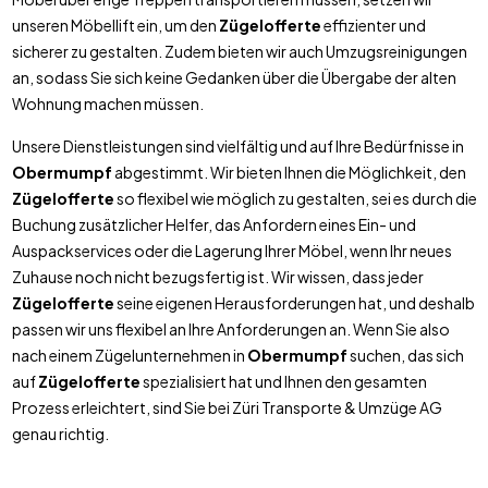
unseren Möbellift ein, um den
Zügelofferte
effizienter und
sicherer zu gestalten. Zudem bieten wir auch Umzugsreinigungen
an, sodass Sie sich keine Gedanken über die Übergabe der alten
Wohnung machen müssen.
Unsere Dienstleistungen sind vielfältig und auf Ihre Bedürfnisse in
Obermumpf
abgestimmt. Wir bieten Ihnen die Möglichkeit, den
Zügelofferte
so flexibel wie möglich zu gestalten, sei es durch die
Buchung zusätzlicher Helfer, das Anfordern eines Ein- und
Auspackservices oder die Lagerung Ihrer Möbel, wenn Ihr neues
Zuhause noch nicht bezugsfertig ist. Wir wissen, dass jeder
Zügelofferte
seine eigenen Herausforderungen hat, und deshalb
passen wir uns flexibel an Ihre Anforderungen an. Wenn Sie also
nach einem Zügelunternehmen in
Obermumpf
suchen, das sich
auf
Zügelofferte
spezialisiert hat und Ihnen den gesamten
Prozess erleichtert, sind Sie bei Züri Transporte & Umzüge AG
genau richtig.