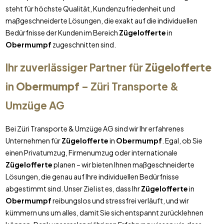
steht für höchste Qualität, Kundenzufriedenheit und
maßgeschneiderte Lösungen, die exakt auf die individuellen
Bedürfnisse der Kunden im Bereich
Zügelofferte
in
Obermumpf
zugeschnitten sind.
Ihr zuverlässiger Partner für
Zügelofferte
in
Obermumpf
– Züri Transporte &
Umzüge AG
Bei Züri Transporte & Umzüge AG sind wir Ihr erfahrenes
Unternehmen für
Zügelofferte
in
Obermumpf
. Egal, ob Sie
einen Privatumzug, Firmenumzug oder internationale
Zügelofferte
planen – wir bieten Ihnen maßgeschneiderte
Lösungen, die genau auf Ihre individuellen Bedürfnisse
abgestimmt sind. Unser Ziel ist es, dass Ihr
Zügelofferte
in
Obermumpf
reibungslos und stressfrei verläuft, und wir
kümmern uns um alles, damit Sie sich entspannt zurücklehnen