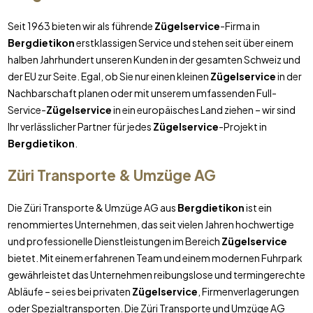
Seit 1963 bieten wir als führende
Zügelservice
-Firma in
Bergdietikon
erstklassigen Service und stehen seit über einem
halben Jahrhundert unseren Kunden in der gesamten Schweiz und
der EU zur Seite. Egal, ob Sie nur einen kleinen
Zügelservice
in der
Nachbarschaft planen oder mit unserem umfassenden Full-
Service-
Zügelservice
in ein europäisches Land ziehen – wir sind
Ihr verlässlicher Partner für jedes
Zügelservice
-Projekt in
Bergdietikon
.
Züri Transporte & Umzüge AG
Die Züri Transporte & Umzüge AG aus
Bergdietikon
ist ein
renommiertes Unternehmen, das seit vielen Jahren hochwertige
und professionelle Dienstleistungen im Bereich
Zügelservice
bietet. Mit einem erfahrenen Team und einem modernen Fuhrpark
gewährleistet das Unternehmen reibungslose und termingerechte
Abläufe – sei es bei privaten
Zügelservice
, Firmenverlagerungen
oder Spezialtransporten. Die Züri Transporte und Umzüge AG