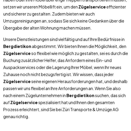
setzen wir unseren Möbellift ein, um den
Zügelservice
effizienter
und sicherer zu gestalten. Zudem bieten wir auch
Umzugsreinigungen an, sodass Sie sich keine Gedanken über die
Übergabe der alten Wohnung machen müssen.
Unsere Dienstleistungen sind vielfältig und auf Ihre Bedürfnisse in
Bergdietikon
abgestimmt. Wir bieten Ihnen die Möglichkeit, den
Zügelservice
so flexibel wie möglich zu gestalten, sei es durch die
Buchung zusätzlicher Helfer, das Anfordern eines Ein- und
Auspackservices oder die Lagerung Ihrer Möbel, wenn Ihr neues
Zuhause noch nicht bezugsfertig ist. Wir wissen, dass jeder
Zügelservice
seine eigenen Herausforderungen hat, und deshalb
passen wir uns flexibel an Ihre Anforderungen an. Wenn Sie also
nach einem Zügelunternehmen in
Bergdietikon
suchen, das sich
auf
Zügelservice
spezialisiert hat und Ihnen den gesamten
Prozess erleichtert, sind Sie bei Züri Transporte & Umzüge AG
genau richtig.