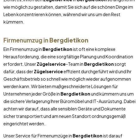
wie möglich zu gestalten, damit Sie sich auf die schönen Dinge im
Leben konzentrieren können, während wir uns um den Rest
kümmern.
Firmenumzug in
Bergdietikon
Ein Firmenumzug in
Bergdietikon
ist oft eine komplexe
Herausforderung, die eine sorgfältige Planung und Koordination
erfordert. Unser
Zügelservice
-Team in
Bergdietikon
sorgt
dafür, dass der
Zügelservice
effizient durchgeführt wird und Ihr
Geschäftsbetrieb so schnell wie möglich wieder aufgenommen
werden kann. Wir bieten maßgeschneiderte Lösungen für
Unternehmen jeder Größe in
Bergdietikon
und kümmern uns um
die sichere Verlagerung Ihrer Büromöbel und IT-Ausrüstung. Dabei
achten wir darauf, dass alle sensiblen Geräte und Dokumente
sicher transportiert und am neuen Standort ordnungsgemäß
eingerichtet werden.
Unser Service für Firmenumzüge in
Bergdietikon
ist darauf