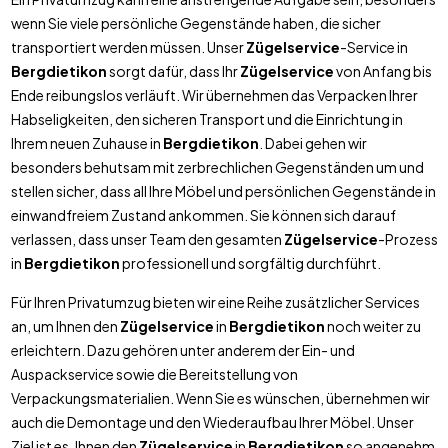
wenn Sie viele persönliche Gegenstände haben, die sicher
transportiert werden müssen. Unser
Zügelservice
-Service in
Bergdietikon
sorgt dafür, dass Ihr
Zügelservice
von Anfang bis
Ende reibungslos verläuft. Wir übernehmen das Verpacken Ihrer
Habseligkeiten, den sicheren Transport und die Einrichtung in
Ihrem neuen Zuhause in
Bergdietikon
. Dabei gehen wir
besonders behutsam mit zerbrechlichen Gegenständen um und
stellen sicher, dass all Ihre Möbel und persönlichen Gegenstände in
einwandfreiem Zustand ankommen. Sie können sich darauf
verlassen, dass unser Team den gesamten
Zügelservice
-Prozess
in
Bergdietikon
professionell und sorgfältig durchführt.
Für Ihren Privatumzug bieten wir eine Reihe zusätzlicher Services
an, um Ihnen den
Zügelservice
in
Bergdietikon
noch weiter zu
erleichtern. Dazu gehören unter anderem der Ein- und
Auspackservice sowie die Bereitstellung von
Verpackungsmaterialien. Wenn Sie es wünschen, übernehmen wir
auch die Demontage und den Wiederaufbau Ihrer Möbel. Unser
Ziel ist es, Ihnen den
Zügelservice
in
Bergdietikon
so angenehm