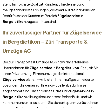
steht für höchste Qualität, Kundenzufriedenheit und
maßgeschneiderte Lösungen, die exakt auf die individuellen
Bedürfnisse der Kunden im Bereich
Zügelservice
in
Bergdietikon
zugeschnitten sind.
Ihr zuverlässiger Partner für
Zügelservice
in
Bergdietikon
– Züri Transporte &
Umzüge AG
Bei Züri Transporte & Umzüge AG sind wir Ihr erfahrenes
Unternehmen für
Zügelservice
in
Bergdietikon
. Egal, ob Sie
einen Privatumzug, Firmenumzug oder internationale
Zügelservice
planen – wir bieten Ihnen maßgeschneiderte
Lösungen, die genau auf Ihre individuellen Bedürfnisse
abgestimmt sind. Unser Ziel ist es, dass Ihr
Zügelservice
in
Bergdietikon
reibungslos und stressfrei verläuft, und wir
kümmern uns um alles, damit Sie sich entspannt zurücklehnen