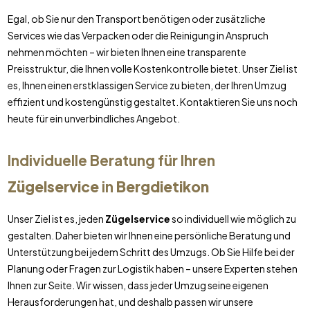
Egal, ob Sie nur den Transport benötigen oder zusätzliche
Services wie das Verpacken oder die Reinigung in Anspruch
nehmen möchten – wir bieten Ihnen eine transparente
Preisstruktur, die Ihnen volle Kostenkontrolle bietet. Unser Ziel ist
es, Ihnen einen erstklassigen Service zu bieten, der Ihren Umzug
effizient und kostengünstig gestaltet. Kontaktieren Sie uns noch
heute für ein unverbindliches Angebot.
Individuelle Beratung für Ihren
Zügelservice
in
Bergdietikon
Unser Ziel ist es, jeden
Zügelservice
so individuell wie möglich zu
gestalten. Daher bieten wir Ihnen eine persönliche Beratung und
Unterstützung bei jedem Schritt des Umzugs. Ob Sie Hilfe bei der
Planung oder Fragen zur Logistik haben – unsere Experten stehen
Ihnen zur Seite. Wir wissen, dass jeder Umzug seine eigenen
Herausforderungen hat, und deshalb passen wir unsere