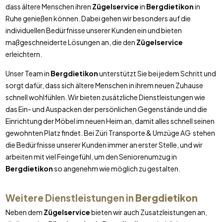
dass ältere Menschen ihren
Zügelservice
in
Bergdietikon
in
Ruhe genießen können. Dabei gehen wir besonders auf die
individuellen Bedürfnisse unserer Kunden ein und bieten
maßgeschneiderte Lösungen an, die den
Zügelservice
erleichtern.
Unser Team in
Bergdietikon
unterstützt Sie bei jedem Schritt und
sorgt dafür, dass sich ältere Menschen in ihrem neuen Zuhause
schnell wohlfühlen. Wir bieten zusätzliche Dienstleistungen wie
das Ein- und Auspacken der persönlichen Gegenstände und die
Einrichtung der Möbel im neuen Heim an, damit alles schnell seinen
gewohnten Platz findet. Bei Züri Transporte & Umzüge AG stehen
die Bedürfnisse unserer Kunden immer an erster Stelle, und wir
arbeiten mit viel Feingefühl, um den Seniorenumzug in
Bergdietikon
so angenehm wie möglich zu gestalten.
Weitere Dienstleistungen in
Bergdietikon
Neben dem
Zügelservice
bieten wir auch Zusatzleistungen an,