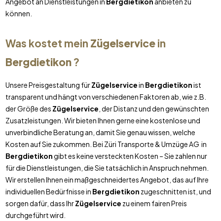
Angebot an Dienstleistungen in
Bergdietikon
anbieten zu
können.
Was kostet mein
Zügelservice
in
Bergdietikon
?
Unsere Preisgestaltung für
Zügelservice
in
Bergdietikon
ist
transparent und hängt von verschiedenen Faktoren ab, wie z.B.
der Größe des
Zügelservice
, der Distanz und den gewünschten
Zusatzleistungen. Wir bieten Ihnen gerne eine kostenlose und
unverbindliche Beratung an, damit Sie genau wissen, welche
Kosten auf Sie zukommen. Bei Züri Transporte & Umzüge AG in
Bergdietikon
gibt es keine versteckten Kosten – Sie zahlen nur
für die Dienstleistungen, die Sie tatsächlich in Anspruch nehmen.
Wir erstellen Ihnen ein maßgeschneidertes Angebot, das auf Ihre
individuellen Bedürfnisse in
Bergdietikon
zugeschnitten ist, und
sorgen dafür, dass Ihr
Zügelservice
zu einem fairen Preis
durchgeführt wird.