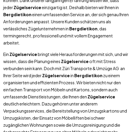
können. Dank unserer langjährigen Erfahrung wissen wir, dass
jeder
Zügelservice
einzigartig ist. Deshalb bieten wir Ihnen in
Bergdietikon
einen umfassenden Service an, der sich genau Ihren
Anforderungen anpasst. Unsere Kunden schätzen uns als
verlässliches Zügelunternehmen in
Bergdietikon
, das
termingerecht, professionell und mit vollem Engagement
arbeitet.
Ein
Zügelservice
bringt viele Herausforderungen mit sich, und wir
wissen, dass die Planung eines
Zügelservice
oft mit Stress
verbunden sein kann. Doch mit Züri Transporte & Umzüge AG an
Ihrer Seite wird jeder
Zügelservice
in
Bergdietikon
zu einem
organisierten und effizienten Prozess. Wir bieten nicht nur den
einfachen Transport von Möbeln und Kartons, sondern auch
umfassende Dienstleistungen, die Ihnen den
Zügelservice
deutlich erleichtern. Dazu gehören unter anderem
Verpackungsservices, die Bereitstellung von Umzugskartons und
Umzugskisten, der Einsatz von Möbelliften bei schwer
zugänglichen Wohnungen sowie die Umzugsreinigung und die