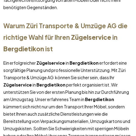
fachgerechte Entsorgung von alten Möbeln oder nicht mehr
benötigten Gegenständen.
Warum Züri Transporte & Umzüge AG die
richtige Wahl für Ihren
Zügelservice
in
Bergdietikon
ist
Ein erfolgreicher
Zügelservice
in
Bergdietikon
erfordert eine
sorgfältige Planung und professionelle Unterstützung. Mit Züri
Transporte & Umzüge AG können Sie sicher sein, dass Ihr
Zügelservice
in
Bergdietikon
perfekt organisiert ist. Wir
unterstützen Sie von der ersten Planung bis hin zur Durchführung
am Umzugstag. Unser erfahrenes Team in
Bergdietikon
kümmert sich nicht nur um den Transport Ihrer Möbel, sondern
bietet Ihnen auch zusätzliche Dienstleistungen wie die
Bereitstellung von Verpackungsmaterialien, Umzugskartons und
Umzugskisten. Sollten Sie Schwierigkeiten mit sperrigen Möbeln
haben oder Ihre Möbel über enge Treppen transportieren müssen,