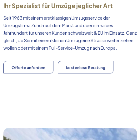
Ihr Spezialist für Umzüge jeglicher Art
Seit 1963 mit einem erstklassigen Umzugsservice der
Umzugsfirma Zürich auf dem Markt und über ein halbes
Jahrhundert für unseren Kunden schweizweit & EU im Einsatz. Ganz
gleich, ob Sie mit einem kleinen Umzug eine Strasse weiter ziehen
wollen oder mit einem Full-Service-Umzug nach
Europa
.
Offerte anfordern
kostenlose Beratung