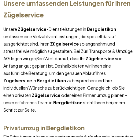
Unsere umfassenden Leistungen für Ihren
Zügelservice
Unsere
Zügelservice
-Dienstleistungen in
Bergdietikon
umfassen eine Vielzahl von Leistungen, die speziell darauf
ausgerichtet sind, Ihren
Zügelservice
so angenehm und
stressfrei wie möglich zu gestalten. Bei Züri Transporte & Umzüge
AG legen wir großen Wert darauf, dass Ihr
Zügelservice
von
Anfang an gut geplant ist. Deshalb bieten wir Ihnen eine
ausführliche Beratung, um den genauen Ablauf Ihres
Zügelservice
in
Bergdietikon
zu besprechen und Ihre
individuellen Wünsche zu berücksichtigen. Ganz gleich, ob Sie
einen privaten
Zügelservice
oder einen Firmenumzug planen –
unser erfahrenes Team in
Bergdietikon
steht Ihnen bei jedem
Schritt zur Seite.
Privatumzug in
Bergdietikon
Ein Privatumzug kann eine anstrengende Aufgabe sein, besonders