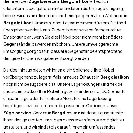
die Ihnen den
Zügelservice
in
Bergdietikon
erheblich
erleichtern. Dazu gehören unter anderem die Umzugsreinigung,
bei der wir uns um die gründliche Reinigung Ihrer alten Wohnung in
Bergdietikon
kümmern, damit diese in einwandfreiem Zustand
übergeben werden kann. Zudem bieten wir eine fachgerechte
Entsorgung an, wenn Sie alte Möbel oder nicht mehr benötigte
Gegenstände loswerden möchten. Unsere umweltgerechte
Entsorgung sorgt dafür, dass alle Gegenstände entsprechend
den gesetzlichen Vorgaben entsorgt werden.
Darüber hinaus bieten wir Ihnen die Möglichkeit, Ihre Möbel
vorübergehend zu lagern, falls Ihr neues Zuhause in
Bergdietikon
noch nicht bezugsbereit ist. Unsere Lagerlösungen sind flexibel
und sicher, sodass Ihre Möbel in guten Händen sind. Ob Sie nur für
ein paar Tage oder für mehrere Monate eine Lagerlösung
benötigen – wir bieten Ihnen die passenden Optionen. Unser
Zügelservice
-Service in
Bergdietikon
ist darauf ausgerichtet,
Ihnen den gesamten Umzugsprozess so einfach wie möglich zu
gestalten, und wir sind stolz darauf, Ihnen ein umfassendes