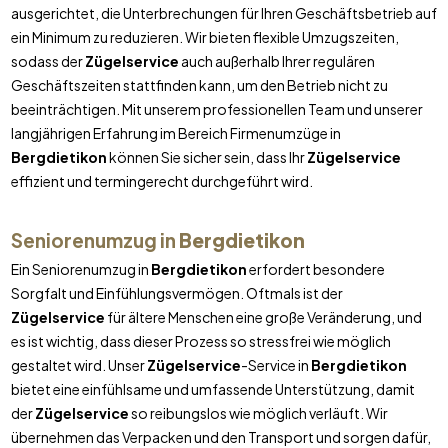
ausgerichtet, die Unterbrechungen für Ihren Geschäftsbetrieb auf
ein Minimum zu reduzieren. Wir bieten flexible Umzugszeiten,
sodass der
Zügelservice
auch außerhalb Ihrer regulären
Geschäftszeiten stattfinden kann, um den Betrieb nicht zu
beeinträchtigen. Mit unserem professionellen Team und unserer
langjährigen Erfahrung im Bereich Firmenumzüge in
Bergdietikon
können Sie sicher sein, dass Ihr
Zügelservice
effizient und termingerecht durchgeführt wird.
Seniorenumzug in
Bergdietikon
Ein Seniorenumzug in
Bergdietikon
erfordert besondere
Sorgfalt und Einfühlungsvermögen. Oftmals ist der
Zügelservice
für ältere Menschen eine große Veränderung, und
es ist wichtig, dass dieser Prozess so stressfrei wie möglich
gestaltet wird. Unser
Zügelservice
-Service in
Bergdietikon
bietet eine einfühlsame und umfassende Unterstützung, damit
der
Zügelservice
so reibungslos wie möglich verläuft. Wir
übernehmen das Verpacken und den Transport und sorgen dafür,