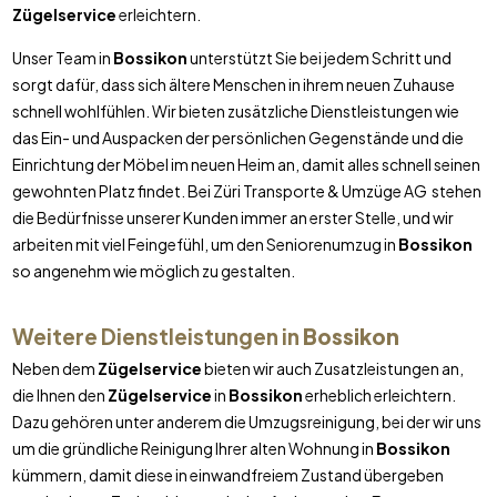
Zügelservice
erleichtern.
Unser Team in
Bossikon
unterstützt Sie bei jedem Schritt und
sorgt dafür, dass sich ältere Menschen in ihrem neuen Zuhause
schnell wohlfühlen. Wir bieten zusätzliche Dienstleistungen wie
das Ein- und Auspacken der persönlichen Gegenstände und die
Einrichtung der Möbel im neuen Heim an, damit alles schnell seinen
gewohnten Platz findet. Bei Züri Transporte & Umzüge AG stehen
die Bedürfnisse unserer Kunden immer an erster Stelle, und wir
arbeiten mit viel Feingefühl, um den Seniorenumzug in
Bossikon
so angenehm wie möglich zu gestalten.
Weitere Dienstleistungen in
Bossikon
Neben dem
Zügelservice
bieten wir auch Zusatzleistungen an,
die Ihnen den
Zügelservice
in
Bossikon
erheblich erleichtern.
Dazu gehören unter anderem die Umzugsreinigung, bei der wir uns
um die gründliche Reinigung Ihrer alten Wohnung in
Bossikon
kümmern, damit diese in einwandfreiem Zustand übergeben