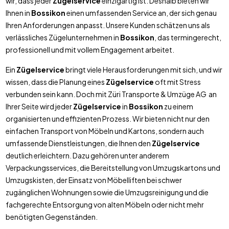
wir, dass jeder
Zügelservice
einzigartig ist. Deshalb bieten wir
Ihnen in
Bossikon
einen umfassenden Service an, der sich genau
Ihren Anforderungen anpasst. Unsere Kunden schätzen uns als
verlässliches Zügelunternehmen in
Bossikon
, das termingerecht,
professionell und mit vollem Engagement arbeitet.
Ein
Zügelservice
bringt viele Herausforderungen mit sich, und wir
wissen, dass die Planung eines
Zügelservice
oft mit Stress
verbunden sein kann. Doch mit Züri Transporte & Umzüge AG an
Ihrer Seite wird jeder
Zügelservice
in
Bossikon
zu einem
organisierten und effizienten Prozess. Wir bieten nicht nur den
einfachen Transport von Möbeln und Kartons, sondern auch
umfassende Dienstleistungen, die Ihnen den
Zügelservice
deutlich erleichtern. Dazu gehören unter anderem
Verpackungsservices, die Bereitstellung von Umzugskartons und
Umzugskisten, der Einsatz von Möbelliften bei schwer
zugänglichen Wohnungen sowie die Umzugsreinigung und die
fachgerechte Entsorgung von alten Möbeln oder nicht mehr
benötigten Gegenständen.