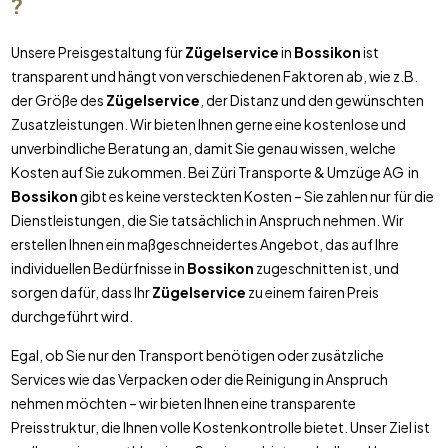
?
Unsere Preisgestaltung für
Zügelservice
in
Bossikon
ist
transparent und hängt von verschiedenen Faktoren ab, wie z.B.
der Größe des
Zügelservice
, der Distanz und den gewünschten
Zusatzleistungen. Wir bieten Ihnen gerne eine kostenlose und
unverbindliche Beratung an, damit Sie genau wissen, welche
Kosten auf Sie zukommen. Bei Züri Transporte & Umzüge AG in
Bossikon
gibt es keine versteckten Kosten – Sie zahlen nur für die
Dienstleistungen, die Sie tatsächlich in Anspruch nehmen. Wir
erstellen Ihnen ein maßgeschneidertes Angebot, das auf Ihre
individuellen Bedürfnisse in
Bossikon
zugeschnitten ist, und
sorgen dafür, dass Ihr
Zügelservice
zu einem fairen Preis
durchgeführt wird.
Egal, ob Sie nur den Transport benötigen oder zusätzliche
Services wie das Verpacken oder die Reinigung in Anspruch
nehmen möchten – wir bieten Ihnen eine transparente
Preisstruktur, die Ihnen volle Kostenkontrolle bietet. Unser Ziel ist