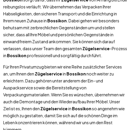
reibungslos verläuft. Wir übernehmen das Verpacken Ihrer
Habseligkeiten, den sicheren Transport und die Einrichtung in
Ihrem neuen Zuhause in
Bossikon
. Dabei gehen wir besonders
behutsam mit zerbrechlichen Gegenständen um und stellen
sicher, dass all Ihre Möbel und persönlichen Gegenstände in
einwandfreiem Zustand ankommen. Sie können sich darauf
verlassen, dass unser Team den gesamten
Zügelservice
-Prozess
in
Bossikon
professionell und sorgfältig durchführt.
Für Ihren Privatumzug bieten wir eine Reihe zusätzlicher Services
an, um Ihnen den
Zügelservice
in
Bossikon
noch weiter zu
erleichtern. Dazu gehören unter anderem der Ein- und
Auspackservice sowie die Bereitstellung von
Verpackungsmaterialien. Wenn Sie es wünschen, übernehmen wir
auch die Demontage und den Wiederaufbau Ihrer Möbel. Unser
Ziel ist es, Ihnen den
Zügelservice
in
Bossikon
so angenehm wie
möglich zu gestalten, damit Sie sich auf die schönen Dinge im
Leben konzentrieren können, während wir uns um den Rest
kümmern.