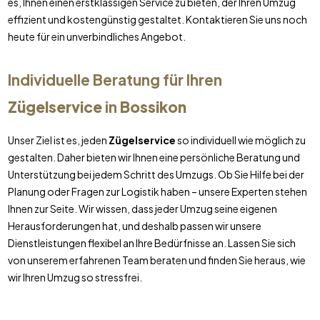
es, Ihnen einen erstklassigen Service zu bieten, der Ihren Umzug
effizient und kostengünstig gestaltet. Kontaktieren Sie uns noch
heute für ein unverbindliches Angebot.
Individuelle Beratung für Ihren
Zügelservice
in
Bossikon
Unser Ziel ist es, jeden
Zügelservice
so individuell wie möglich zu
gestalten. Daher bieten wir Ihnen eine persönliche Beratung und
Unterstützung bei jedem Schritt des Umzugs. Ob Sie Hilfe bei der
Planung oder Fragen zur Logistik haben – unsere Experten stehen
Ihnen zur Seite. Wir wissen, dass jeder Umzug seine eigenen
Herausforderungen hat, und deshalb passen wir unsere
Dienstleistungen flexibel an Ihre Bedürfnisse an. Lassen Sie sich
von unserem erfahrenen Team beraten und finden Sie heraus, wie
wir Ihren Umzug so stressfrei.