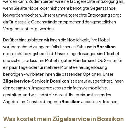
werden kann. Zudem bieten wir eine fachgerechte Entsorgung an,
wenn Sie alte Möbel oder nicht mehr benötigte Gegenstände
loswerden möchten. Unsere umweltgerechte Entsorgung sorgt
dafür, dass alle Gegenstände entsprechend den gesetzlichen
Vorgaben entsorgt werden.
Darüber hinaus bieten wir Ihnen die Möglichkeit, Ihre Möbel
vorübergehend zu lagern, falls Ihr neues Zuhause in
Bossikon
noch nicht bezugsbereit ist. Unsere Lagerlösungen sind flexibel
und sicher, sodass Ihre Möbel in guten Händen sind. Ob Sie nur für
ein paar Tage oder für mehrere Monate eine Lagerlösung
benötigen – wir bieten Ihnen die passenden Optionen. Unser
Zügelservice
-Service in
Bossikon
ist darauf ausgerichtet, Ihnen
den gesamten Umzugsprozess so einfach wie möglich zu
gestalten, und wir sind stolz darauf, Ihnen ein umfassendes
Angebot an Dienstleistungen in
Bossikon
anbieten zu können.
Was kostet mein
Zügelservice
in
Bossikon