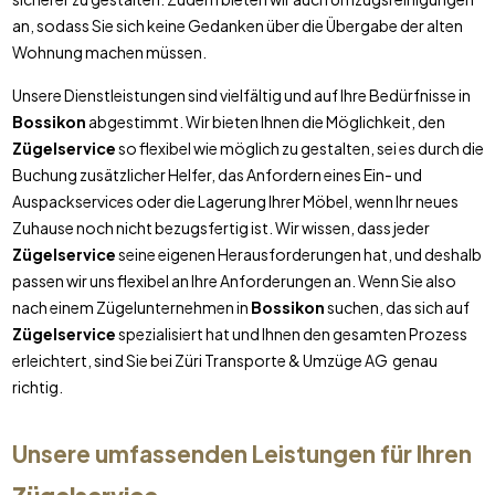
an, sodass Sie sich keine Gedanken über die Übergabe der alten
Wohnung machen müssen.
Unsere Dienstleistungen sind vielfältig und auf Ihre Bedürfnisse in
Bossikon
abgestimmt. Wir bieten Ihnen die Möglichkeit, den
Zügelservice
so flexibel wie möglich zu gestalten, sei es durch die
Buchung zusätzlicher Helfer, das Anfordern eines Ein- und
Auspackservices oder die Lagerung Ihrer Möbel, wenn Ihr neues
Zuhause noch nicht bezugsfertig ist. Wir wissen, dass jeder
Zügelservice
seine eigenen Herausforderungen hat, und deshalb
passen wir uns flexibel an Ihre Anforderungen an. Wenn Sie also
nach einem Zügelunternehmen in
Bossikon
suchen, das sich auf
Zügelservice
spezialisiert hat und Ihnen den gesamten Prozess
erleichtert, sind Sie bei Züri Transporte & Umzüge AG genau
richtig.
Unsere umfassenden Leistungen für Ihren