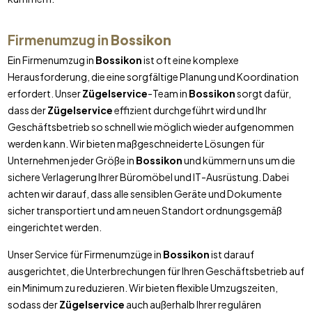
Firmenumzug in
Bossikon
Ein Firmenumzug in
Bossikon
ist oft eine komplexe
Herausforderung, die eine sorgfältige Planung und Koordination
erfordert. Unser
Zügelservice
-Team in
Bossikon
sorgt dafür,
dass der
Zügelservice
effizient durchgeführt wird und Ihr
Geschäftsbetrieb so schnell wie möglich wieder aufgenommen
werden kann. Wir bieten maßgeschneiderte Lösungen für
Unternehmen jeder Größe in
Bossikon
und kümmern uns um die
sichere Verlagerung Ihrer Büromöbel und IT-Ausrüstung. Dabei
achten wir darauf, dass alle sensiblen Geräte und Dokumente
sicher transportiert und am neuen Standort ordnungsgemäß
eingerichtet werden.
Unser Service für Firmenumzüge in
Bossikon
ist darauf
ausgerichtet, die Unterbrechungen für Ihren Geschäftsbetrieb auf
ein Minimum zu reduzieren. Wir bieten flexible Umzugszeiten,
sodass der
Zügelservice
auch außerhalb Ihrer regulären