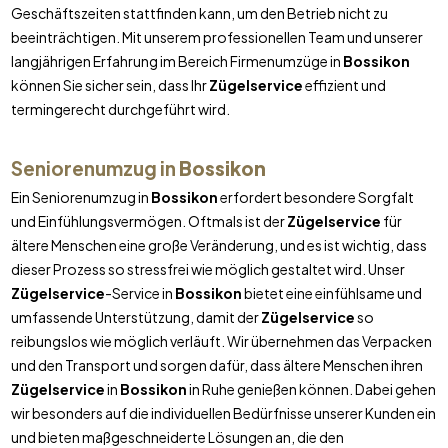
Geschäftszeiten stattfinden kann, um den Betrieb nicht zu
beeinträchtigen. Mit unserem professionellen Team und unserer
langjährigen Erfahrung im Bereich Firmenumzüge in
Bossikon
können Sie sicher sein, dass Ihr
Zügelservice
effizient und
termingerecht durchgeführt wird.
Seniorenumzug in
Bossikon
Ein Seniorenumzug in
Bossikon
erfordert besondere Sorgfalt
und Einfühlungsvermögen. Oftmals ist der
Zügelservice
für
ältere Menschen eine große Veränderung, und es ist wichtig, dass
dieser Prozess so stressfrei wie möglich gestaltet wird. Unser
Zügelservice
-Service in
Bossikon
bietet eine einfühlsame und
umfassende Unterstützung, damit der
Zügelservice
so
reibungslos wie möglich verläuft. Wir übernehmen das Verpacken
und den Transport und sorgen dafür, dass ältere Menschen ihren
Zügelservice
in
Bossikon
in Ruhe genießen können. Dabei gehen
wir besonders auf die individuellen Bedürfnisse unserer Kunden ein
und bieten maßgeschneiderte Lösungen an, die den