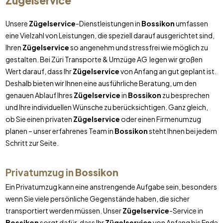
Zügelservice
Unsere
Zügelservice
-Dienstleistungen in
Bossikon
umfassen
eine Vielzahl von Leistungen, die speziell darauf ausgerichtet sind,
Ihren
Zügelservice
so angenehm und stressfrei wie möglich zu
gestalten. Bei Züri Transporte & Umzüge AG legen wir großen
Wert darauf, dass Ihr
Zügelservice
von Anfang an gut geplant ist.
Deshalb bieten wir Ihnen eine ausführliche Beratung, um den
genauen Ablauf Ihres
Zügelservice
in
Bossikon
zu besprechen
und Ihre individuellen Wünsche zu berücksichtigen. Ganz gleich,
ob Sie einen privaten
Zügelservice
oder einen Firmenumzug
planen – unser erfahrenes Team in
Bossikon
steht Ihnen bei jedem
Schritt zur Seite.
Privatumzug in
Bossikon
Ein Privatumzug kann eine anstrengende Aufgabe sein, besonders
wenn Sie viele persönliche Gegenstände haben, die sicher
transportiert werden müssen. Unser
Zügelservice
-Service in
Bossikon
sorgt dafür, dass Ihr
Zügelservice
von Anfang bis Ende