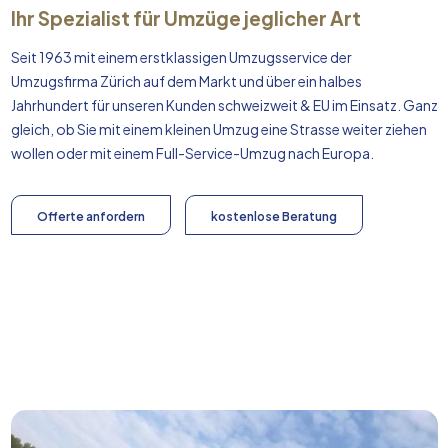
Ihr Spezialist für Umzüge jeglicher Art
Seit 1963 mit einem erstklassigen Umzugsservice der
Umzugsfirma Zürich auf dem Markt und über ein halbes
Jahrhundert für unseren Kunden schweizweit & EU im Einsatz. Ganz
gleich, ob Sie mit einem kleinen Umzug eine Strasse weiter ziehen
wollen oder mit einem Full-Service-Umzug nach
Europa
.
Offerte anfordern
kostenlose Beratung