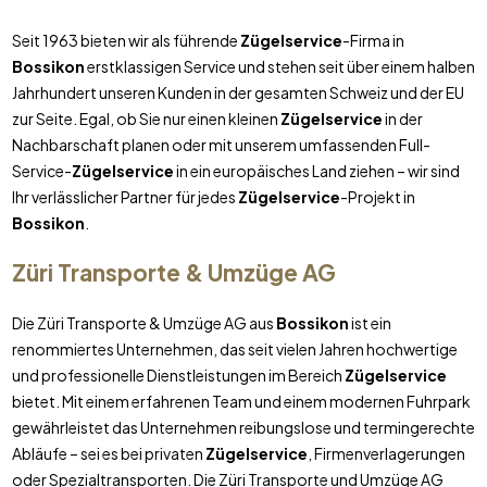
Seit 1963 bieten wir als führende
Zügelservice
-Firma in
Bossikon
erstklassigen Service und stehen seit über einem halben
Jahrhundert unseren Kunden in der gesamten Schweiz und der EU
zur Seite. Egal, ob Sie nur einen kleinen
Zügelservice
in der
Nachbarschaft planen oder mit unserem umfassenden Full-
Service-
Zügelservice
in ein europäisches Land ziehen – wir sind
Ihr verlässlicher Partner für jedes
Zügelservice
-Projekt in
Bossikon
.
Züri Transporte & Umzüge AG
Die Züri Transporte & Umzüge AG aus
Bossikon
ist ein
renommiertes Unternehmen, das seit vielen Jahren hochwertige
und professionelle Dienstleistungen im Bereich
Zügelservice
bietet. Mit einem erfahrenen Team und einem modernen Fuhrpark
gewährleistet das Unternehmen reibungslose und termingerechte
Abläufe – sei es bei privaten
Zügelservice
, Firmenverlagerungen
oder Spezialtransporten. Die Züri Transporte und Umzüge AG