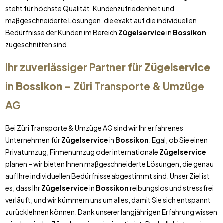
steht für höchste Qualität, Kundenzufriedenheit und
maßgeschneiderte Lösungen, die exakt auf die individuellen
Bedürfnisse der Kunden im Bereich
Zügelservice
in
Bossikon
zugeschnitten sind.
Ihr zuverlässiger Partner für
Zügelservice
in
Bossikon
– Züri Transporte & Umzüge
AG
Bei Züri Transporte & Umzüge AG sind wir Ihr erfahrenes
Unternehmen für
Zügelservice
in
Bossikon
. Egal, ob Sie einen
Privatumzug, Firmenumzug oder internationale
Zügelservice
planen – wir bieten Ihnen maßgeschneiderte Lösungen, die genau
auf Ihre individuellen Bedürfnisse abgestimmt sind. Unser Ziel ist
es, dass Ihr
Zügelservice
in
Bossikon
reibungslos und stressfrei
verläuft, und wir kümmern uns um alles, damit Sie sich entspannt
zurücklehnen können. Dank unserer langjährigen Erfahrung wissen