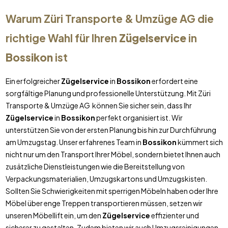
Warum Züri Transporte & Umzüge AG die
richtige Wahl für Ihren
Zügelservice
in
Bossikon
ist
Ein erfolgreicher
Zügelservice
in
Bossikon
erfordert eine
sorgfältige Planung und professionelle Unterstützung. Mit Züri
Transporte & Umzüge AG können Sie sicher sein, dass Ihr
Zügelservice
in
Bossikon
perfekt organisiert ist. Wir
unterstützen Sie von der ersten Planung bis hin zur Durchführung
am Umzugstag. Unser erfahrenes Team in
Bossikon
kümmert sich
nicht nur um den Transport Ihrer Möbel, sondern bietet Ihnen auch
zusätzliche Dienstleistungen wie die Bereitstellung von
Verpackungsmaterialien, Umzugskartons und Umzugskisten.
Sollten Sie Schwierigkeiten mit sperrigen Möbeln haben oder Ihre
Möbel über enge Treppen transportieren müssen, setzen wir
unseren Möbellift ein, um den
Zügelservice
effizienter und
sicherer zu gestalten. Zudem bieten wir auch Umzugsreinigungen