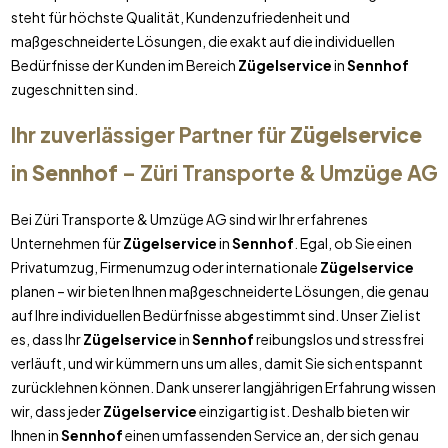
steht für höchste Qualität, Kundenzufriedenheit und
maßgeschneiderte Lösungen, die exakt auf die individuellen
Bedürfnisse der Kunden im Bereich
Zügelservice
in
Sennhof
zugeschnitten sind.
Ihr zuverlässiger Partner für
Zügelservice
in
Sennhof
– Züri Transporte & Umzüge AG
Bei Züri Transporte & Umzüge AG sind wir Ihr erfahrenes
Unternehmen für
Zügelservice
in
Sennhof
. Egal, ob Sie einen
Privatumzug, Firmenumzug oder internationale
Zügelservice
planen – wir bieten Ihnen maßgeschneiderte Lösungen, die genau
auf Ihre individuellen Bedürfnisse abgestimmt sind. Unser Ziel ist
es, dass Ihr
Zügelservice
in
Sennhof
reibungslos und stressfrei
verläuft, und wir kümmern uns um alles, damit Sie sich entspannt
zurücklehnen können. Dank unserer langjährigen Erfahrung wissen
wir, dass jeder
Zügelservice
einzigartig ist. Deshalb bieten wir
Ihnen in
Sennhof
einen umfassenden Service an, der sich genau