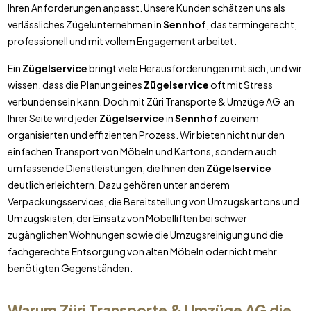
Ihren Anforderungen anpasst. Unsere Kunden schätzen uns als
verlässliches Zügelunternehmen in
Sennhof
, das termingerecht,
professionell und mit vollem Engagement arbeitet.
Ein
Zügelservice
bringt viele Herausforderungen mit sich, und wir
wissen, dass die Planung eines
Zügelservice
oft mit Stress
verbunden sein kann. Doch mit Züri Transporte & Umzüge AG an
Ihrer Seite wird jeder
Zügelservice
in
Sennhof
zu einem
organisierten und effizienten Prozess. Wir bieten nicht nur den
einfachen Transport von Möbeln und Kartons, sondern auch
umfassende Dienstleistungen, die Ihnen den
Zügelservice
deutlich erleichtern. Dazu gehören unter anderem
Verpackungsservices, die Bereitstellung von Umzugskartons und
Umzugskisten, der Einsatz von Möbelliften bei schwer
zugänglichen Wohnungen sowie die Umzugsreinigung und die
fachgerechte Entsorgung von alten Möbeln oder nicht mehr
benötigten Gegenständen.
Warum Züri Transporte & Umzüge AG die