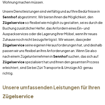
Wohnung machen müssen.
Unsere Dienstleistungen sind vielfältig und auf Ihre Bedürfnisse in
Sennhof
abgestimmt. Wir bieten Ihnen die Möglichkeit, den
Zügelservice
so flexibel wie möglich zu gestalten, sei es durch die
Buchung zusätzlicher Helfer, das Anfordern eines Ein- und
Auspackservices oder die Lagerung Ihrer Möbel, wenn Ihr neues
Zuhause noch nicht bezugsfertig ist. Wir wissen, dass jeder
Zügelservice
seine eigenen Herausforderungen hat, und deshalb
passen wir uns flexibel an Ihre Anforderungen an. Wenn Sie also
nach einem Zügelunternehmen in
Sennhof
suchen, das sich auf
Zügelservice
spezialisiert hat und Ihnen den gesamten Prozess
erleichtert, sind Sie bei Züri Transporte & Umzüge AG genau
richtig.
Unsere umfassenden Leistungen für Ihren
Zügelservice