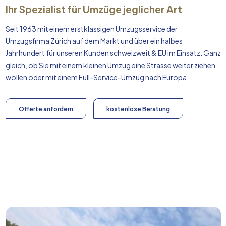
Ihr Spezialist für Umzüge jeglicher Art
Seit 1963 mit einem erstklassigen Umzugsservice der
Umzugsfirma Zürich auf dem Markt und über ein halbes
Jahrhundert für unseren Kunden schweizweit & EU im Einsatz. Ganz
gleich, ob Sie mit einem kleinen Umzug eine Strasse weiter ziehen
wollen oder mit einem Full-Service-Umzug nach
Europa
.
Offerte anfordern
kostenlose Beratung