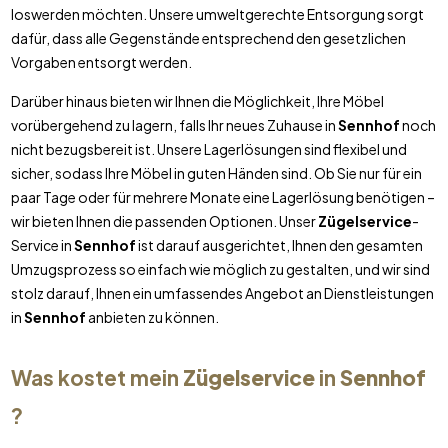
loswerden möchten. Unsere umweltgerechte Entsorgung sorgt
dafür, dass alle Gegenstände entsprechend den gesetzlichen
Vorgaben entsorgt werden.
Darüber hinaus bieten wir Ihnen die Möglichkeit, Ihre Möbel
vorübergehend zu lagern, falls Ihr neues Zuhause in
Sennhof
noch
nicht bezugsbereit ist. Unsere Lagerlösungen sind flexibel und
sicher, sodass Ihre Möbel in guten Händen sind. Ob Sie nur für ein
paar Tage oder für mehrere Monate eine Lagerlösung benötigen –
wir bieten Ihnen die passenden Optionen. Unser
Zügelservice
-
Service in
Sennhof
ist darauf ausgerichtet, Ihnen den gesamten
Umzugsprozess so einfach wie möglich zu gestalten, und wir sind
stolz darauf, Ihnen ein umfassendes Angebot an Dienstleistungen
in
Sennhof
anbieten zu können.
Was kostet mein
Zügelservice
in
Sennhof
?