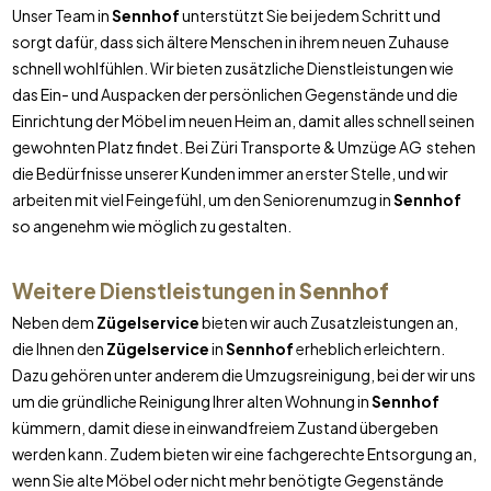
Unser Team in
Sennhof
unterstützt Sie bei jedem Schritt und
sorgt dafür, dass sich ältere Menschen in ihrem neuen Zuhause
schnell wohlfühlen. Wir bieten zusätzliche Dienstleistungen wie
das Ein- und Auspacken der persönlichen Gegenstände und die
Einrichtung der Möbel im neuen Heim an, damit alles schnell seinen
gewohnten Platz findet. Bei Züri Transporte & Umzüge AG stehen
die Bedürfnisse unserer Kunden immer an erster Stelle, und wir
arbeiten mit viel Feingefühl, um den Seniorenumzug in
Sennhof
so angenehm wie möglich zu gestalten.
Weitere Dienstleistungen in
Sennhof
Neben dem
Zügelservice
bieten wir auch Zusatzleistungen an,
die Ihnen den
Zügelservice
in
Sennhof
erheblich erleichtern.
Dazu gehören unter anderem die Umzugsreinigung, bei der wir uns
um die gründliche Reinigung Ihrer alten Wohnung in
Sennhof
kümmern, damit diese in einwandfreiem Zustand übergeben
werden kann. Zudem bieten wir eine fachgerechte Entsorgung an,
wenn Sie alte Möbel oder nicht mehr benötigte Gegenstände