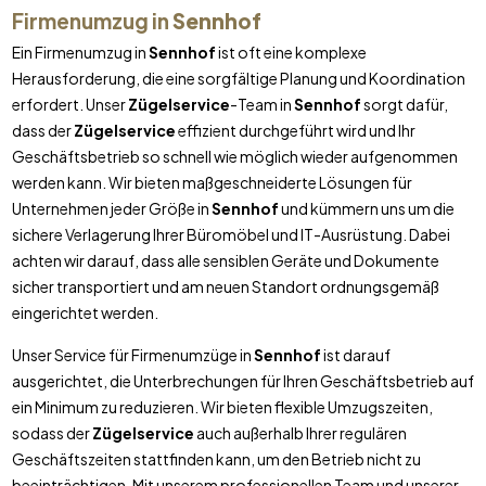
Firmenumzug in
Sennhof
Ein Firmenumzug in
Sennhof
ist oft eine komplexe
Herausforderung, die eine sorgfältige Planung und Koordination
erfordert. Unser
Zügelservice
-Team in
Sennhof
sorgt dafür,
dass der
Zügelservice
effizient durchgeführt wird und Ihr
Geschäftsbetrieb so schnell wie möglich wieder aufgenommen
werden kann. Wir bieten maßgeschneiderte Lösungen für
Unternehmen jeder Größe in
Sennhof
und kümmern uns um die
sichere Verlagerung Ihrer Büromöbel und IT-Ausrüstung. Dabei
achten wir darauf, dass alle sensiblen Geräte und Dokumente
sicher transportiert und am neuen Standort ordnungsgemäß
eingerichtet werden.
Unser Service für Firmenumzüge in
Sennhof
ist darauf
ausgerichtet, die Unterbrechungen für Ihren Geschäftsbetrieb auf
ein Minimum zu reduzieren. Wir bieten flexible Umzugszeiten,
sodass der
Zügelservice
auch außerhalb Ihrer regulären
Geschäftszeiten stattfinden kann, um den Betrieb nicht zu
beeinträchtigen. Mit unserem professionellen Team und unserer