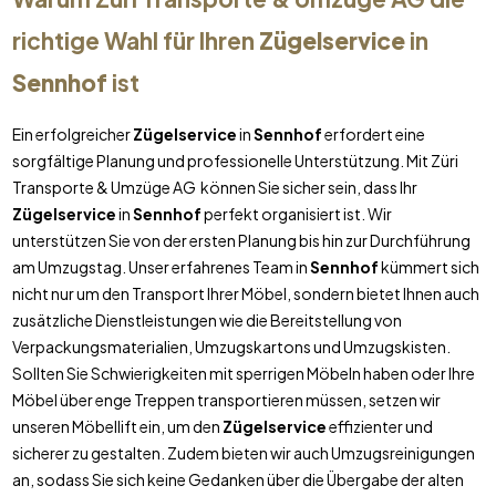
richtige Wahl für Ihren
Zügelservice
in
Sennhof
ist
Ein erfolgreicher
Zügelservice
in
Sennhof
erfordert eine
sorgfältige Planung und professionelle Unterstützung. Mit Züri
Transporte & Umzüge AG können Sie sicher sein, dass Ihr
Zügelservice
in
Sennhof
perfekt organisiert ist. Wir
unterstützen Sie von der ersten Planung bis hin zur Durchführung
am Umzugstag. Unser erfahrenes Team in
Sennhof
kümmert sich
nicht nur um den Transport Ihrer Möbel, sondern bietet Ihnen auch
zusätzliche Dienstleistungen wie die Bereitstellung von
Verpackungsmaterialien, Umzugskartons und Umzugskisten.
Sollten Sie Schwierigkeiten mit sperrigen Möbeln haben oder Ihre
Möbel über enge Treppen transportieren müssen, setzen wir
unseren Möbellift ein, um den
Zügelservice
effizienter und
sicherer zu gestalten. Zudem bieten wir auch Umzugsreinigungen
an, sodass Sie sich keine Gedanken über die Übergabe der alten