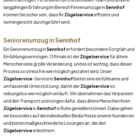
langjährigen Erfahrung im Bereich Firmenumzüge in
Sennhof
können Sie sicher sein, dass Ihr
Zügelservice
effizient und
termingerecht durchgeführt wird.
Seniorenumzug in
Sennhof
Ein Seniorenumzug in
Sennhof
erfordert besondere Sorgfalt und
Einfühlungsvermögen. Oftmals ist der
Zügelservice
für ältere
Menschen eine große Veränderung, und es ist wichtig, dass dieser
Prozess so stressfrei wie möglich gestaltet wird. Unser
Zügelservice
-Service in
Sennhof
bietet eine einfühlsame und
umfassende Unterstützung, damit der
Zügelservice
so
reibungslos wie möglich verläuft. Wir übernehmen das Verpacken
und den Transport und sorgen dafür, dass ältere Menschen ihren
Zügelservice
in
Sennhof
in Ruhe genießen können. Dabei gehen
wir besonders auf die individuellen Bedürfnisse unserer Kunden ein
und bieten maßgeschneiderte Lösungen an, die den
Zügelservice
erleichtern.