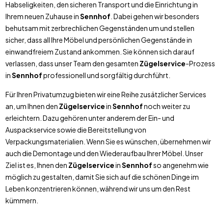
Habseligkeiten, den sicheren Transport und die Einrichtung in
Ihrem neuen Zuhause in
Sennhof
. Dabei gehen wir besonders
behutsam mit zerbrechlichen Gegenständen um und stellen
sicher, dass all Ihre Möbel und persönlichen Gegenstände in
einwandfreiem Zustand ankommen. Sie können sich darauf
verlassen, dass unser Team den gesamten
Zügelservice
-Prozess
in
Sennhof
professionell und sorgfältig durchführt.
Für Ihren Privatumzug bieten wir eine Reihe zusätzlicher Services
an, um Ihnen den
Zügelservice
in
Sennhof
noch weiter zu
erleichtern. Dazu gehören unter anderem der Ein- und
Auspackservice sowie die Bereitstellung von
Verpackungsmaterialien. Wenn Sie es wünschen, übernehmen wir
auch die Demontage und den Wiederaufbau Ihrer Möbel. Unser
Ziel ist es, Ihnen den
Zügelservice
in
Sennhof
so angenehm wie
möglich zu gestalten, damit Sie sich auf die schönen Dinge im
Leben konzentrieren können, während wir uns um den Rest
kümmern.