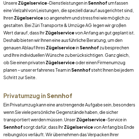
Unsere
Zügelservice
-Dienstleistungen in
Sennhof
umfassen
eine Vielzahl von Leistungen, die speziell darauf ausgerichtet sind,
Ihren
Zügelservice
so angenehm und stressfrei wie möglich zu
gestalten. Bei Züri Transporte & Umzüge AG legen wir großen
Wert darauf, dass Ihr
Zügelservice
von Anfang an gut geplant ist.
Deshalb bieten wir Ihnen eine ausführliche Beratung, um den
genauen Ablauf Ihres
Zügelservice
in
Sennhof
zu besprechen
und Ihre individuellen Wünsche zu berücksichtigen. Ganz gleich,
ob Sie einen privaten
Zügelservice
oder einen Firmenumzug
planen – unser erfahrenes Team in
Sennhof
steht Ihnen bei jedem
Schritt zur Seite.
Privatumzug in
Sennhof
Ein Privatumzug kann eine anstrengende Aufgabe sein, besonders
wenn Sie viele persönliche Gegenstände haben, die sicher
transportiert werden müssen. Unser
Zügelservice
-Service in
Sennhof
sorgt dafür, dass Ihr
Zügelservice
von Anfang bis Ende
reibungslos verläuft. Wir übernehmen das Verpacken Ihrer