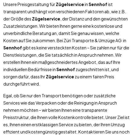
Unsere Preisgestaltung für
Zügelservice
in
Sennhof
ist
transparent und hängt von verschiedenen Faktoren ab, wie z.B.
der Größe des
Zügelservice
, der Distanz und den gewünschten
Zusatzleistungen. Wir bieten Ihnen gerne eine kostenlose und
unverbindliche Beratung an, damit Sie genau wissen, welche
Kosten auf Sie zukommen. Bei Züri Transporte & Umzüge AG in
Sennhof
gibt es keine versteckten Kosten – Sie zahlen nur für die
Dienstleistungen, die Sie tatsächlich in Anspruch nehmen. Wir
erstellen Ihnen ein maßgeschneidertes Angebot, das auf Ihre
individuellen Bedürfnisse in
Sennhof
zugeschnitten ist, und
sorgen dafür, dass Ihr
Zügelservice
zu einem fairen Preis
durchgeführt wird.
Egal, ob Sie nur den Transport benötigen oder zusätzliche
Services wie das Verpacken oder die Reinigung in Anspruch
nehmen möchten – wir bieten Ihnen eine transparente
Preisstruktur, die Ihnen volle Kostenkontrolle bietet. Unser Ziel ist
es, Ihnen einen erstklassigen Service zu bieten, der Ihren Umzug
effizient und kostengünstig gestaltet. Kontaktieren Sie uns noch