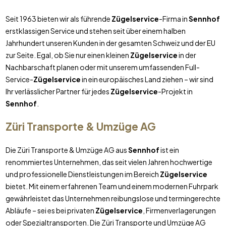
Seit 1963 bieten wir als führende
Zügelservice
-Firma in
Sennhof
erstklassigen Service und stehen seit über einem halben
Jahrhundert unseren Kunden in der gesamten Schweiz und der EU
zur Seite. Egal, ob Sie nur einen kleinen
Zügelservice
in der
Nachbarschaft planen oder mit unserem umfassenden Full-
Service-
Zügelservice
in ein europäisches Land ziehen – wir sind
Ihr verlässlicher Partner für jedes
Zügelservice
-Projekt in
Sennhof
.
Züri Transporte & Umzüge AG
Die Züri Transporte & Umzüge AG aus
Sennhof
ist ein
renommiertes Unternehmen, das seit vielen Jahren hochwertige
und professionelle Dienstleistungen im Bereich
Zügelservice
bietet. Mit einem erfahrenen Team und einem modernen Fuhrpark
gewährleistet das Unternehmen reibungslose und termingerechte
Abläufe – sei es bei privaten
Zügelservice
, Firmenverlagerungen
oder Spezialtransporten. Die Züri Transporte und Umzüge AG