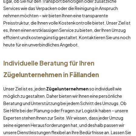
Egal, ob Sie nur den Transport benötigen oder zusätzliche
Services wie das Verpacken oder die Reinigung in Anspruch
nehmen möchten – wir bieten Ihnen eine transparente
Preisstruktur, die Ihnen volle Kostenkontrolle bietet. Unser Ziel ist
es, Ihnen einen erstklassigen Service zu bieten, der Ihren Umzug
effizient und kostengünstig gestaltet. Kontaktieren Sie uns noch
heute für ein unverbindliches Angebot.
Individuelle Beratung für Ihren
Zügelunternehmen
in
Fällanden
Unser Ziel ist es, jeden
Zügelunternehmen
so individuell wie
möglich zu gestalten. Daher bieten wir Ihnen eine persönliche
Beratung und Unterstützung bei jedem Schritt des Umzugs. Ob
Sie Hilfe bei der Planung oder Fragen zur Logistik haben – unsere
Experten stehen Ihnen zur Seite. Wir wissen, dass jeder Umzug
seine eigenen Herausforderungen hat, und deshalb passen wir
unsere Dienstleistungen flexibel an Ihre Bedürfnisse an. Lassen Sie