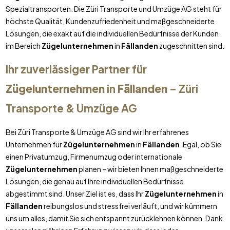
Spezialtransporten. Die Züri Transporte und Umzüge AG steht für
höchste Qualität, Kundenzufriedenheit und maßgeschneiderte
Lösungen, die exakt auf die individuellen Bedürfnisse der Kunden
im Bereich
Zügelunternehmen
in
Fällanden
zugeschnitten sind.
Ihr zuverlässiger Partner für
Zügelunternehmen
in
Fällanden
– Züri
Transporte & Umzüge AG
Bei Züri Transporte & Umzüge AG sind wir Ihr erfahrenes
Unternehmen für
Zügelunternehmen
in
Fällanden
. Egal, ob Sie
einen Privatumzug, Firmenumzug oder internationale
Zügelunternehmen
planen – wir bieten Ihnen maßgeschneiderte
Lösungen, die genau auf Ihre individuellen Bedürfnisse
abgestimmt sind. Unser Ziel ist es, dass Ihr
Zügelunternehmen
in
Fällanden
reibungslos und stressfrei verläuft, und wir kümmern
uns um alles, damit Sie sich entspannt zurücklehnen können. Dank