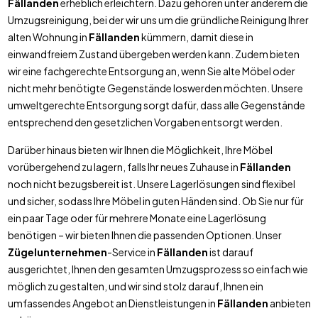
Fällanden
erheblich erleichtern. Dazu gehören unter anderem die
Umzugsreinigung, bei der wir uns um die gründliche Reinigung Ihrer
alten Wohnung in
Fällanden
kümmern, damit diese in
einwandfreiem Zustand übergeben werden kann. Zudem bieten
wir eine fachgerechte Entsorgung an, wenn Sie alte Möbel oder
nicht mehr benötigte Gegenstände loswerden möchten. Unsere
umweltgerechte Entsorgung sorgt dafür, dass alle Gegenstände
entsprechend den gesetzlichen Vorgaben entsorgt werden.
Darüber hinaus bieten wir Ihnen die Möglichkeit, Ihre Möbel
vorübergehend zu lagern, falls Ihr neues Zuhause in
Fällanden
noch nicht bezugsbereit ist. Unsere Lagerlösungen sind flexibel
und sicher, sodass Ihre Möbel in guten Händen sind. Ob Sie nur für
ein paar Tage oder für mehrere Monate eine Lagerlösung
benötigen – wir bieten Ihnen die passenden Optionen. Unser
Zügelunternehmen
-Service in
Fällanden
ist darauf
ausgerichtet, Ihnen den gesamten Umzugsprozess so einfach wie
möglich zu gestalten, und wir sind stolz darauf, Ihnen ein
umfassendes Angebot an Dienstleistungen in
Fällanden
anbieten