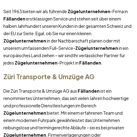
Seit 1963 bieten wir als führende
Zügelunternehmen
-Firma in
Fällanden
erstklassigen Service und stehen seit über einem
halben Jahrhundert unseren Kunden in der gesamten Schweiz und
der EU zur Seite. Egal, ob Sie nur einen kleinen
Zügelunternehmen
in der Nachbarschaft planen oder mit
unserem umfassenden Full-Service-
Zügelunternehmen
in ein
europäisches Land ziehen – wir sind Ihr verlässlicher Partner für
jedes
Zügelunternehmen
-Projekt in
Fällanden
.
Züri Transporte & Umzüge AG
Die Züri Transporte & Umzüge AG aus
Fällanden
ist ein
renommiertes Unternehmen, das seit vielen Jahren hochwertige
und professionelle Dienstleistungen im Bereich
Zügelunternehmen
bietet. Mit einem erfahrenen Team und
einem modernen Fuhrpark gewährleistet das Unternehmen
reibungslose und termingerechte Abläufe – sei es bei privaten
Zügelunternehmen
, Firmenverlagerungen oder