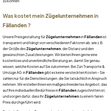
zu können.
Was kostet mein
Zügelunternehmen
in
Fällanden
?
Unsere Preisgestaltung für
Zügelunternehmen
in
Fällanden
ist
transparent und hängt von verschiedenen Faktoren ab, wie z.B.
der Größe des
Zügelunternehmen
, der Distanz und den
gewünschten Zusatzleistungen. Wir bieten Ihnen gerne eine
kostenlose und unverbindliche Beratung an, damit Sie genau
wissen, welche Kosten auf Sie zukommen. Bei Züri Transporte &
Umzüge AG in
Fällanden
gibt es keine versteckten Kosten – Sie
zahlen nur für die Dienstleistungen, die Sie tatsächlich in Anspruch
nehmen. Wir erstellen Ihnen ein maßgeschneidertes Angebot, das
auf Ihre individuellen Bedürfnisse in
Fällanden
zugeschnitten ist,
und sorgen dafür, dass Ihr
Zügelunternehmen
zu einem fairen
Preis durchgeführt wird.