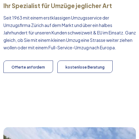
Ihr Spezialist für Umzüge jeglicher Art
Seit 1963 mit einem erstklassigen Umzugsservice der
Umzugsfirma Zürich auf dem Markt und über ein halbes
Jahrhundert für unseren Kunden schweizweit & EU im Einsatz. Ganz
gleich, ob Sie mit einem kleinen Umzug eine Strasse weiter ziehen
wollen oder mit einem Full-Service-Umzug nach
Europa
.
Offerte anfordern
kostenlose Beratung