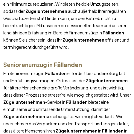
ein Minimum zu reduzieren. Wir bieten flexible Umzugszeiten,
sodass der
Zügelunternehmen
auch außerhalb Ihrer regulären
Geschäftszeiten stattfinden kann, um den Betrieb nicht zu
beeinträchtigen. Mit unserem professionellen Team und unserer
langjährigen Erfahrung im Bereich Firmenumzüge in
Fällanden
können Sie sicher sein, dass Ihr
Zügelunternehmen
effizient und
termingerecht durchgeführt wird.
Seniorenumzug in
Fällanden
Ein Seniorenumzug in
Fällanden
erfordert besondere Sorgfalt
und Einfühlungsvermögen. Oftmals ist der
Zügelunternehmen
für ältere Menschen eine große Veränderung, und es ist wichtig,
dass dieser Prozess so stressfrei wie möglich gestaltet wird. Unser
Zügelunternehmen
-Service in
Fällanden
bietet eine
einfühlsame und umfassende Unterstützung, damit der
Zügelunternehmen
so reibungslos wie möglich verläuft. Wir
übernehmen das Verpacken und den Transport und sorgen dafür,
dass ältere Menschen ihren
Zügelunternehmen
in
Fällanden
in