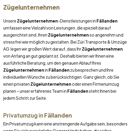
Zügelunternehmen
Unsere
Zügelunternehmen
-Dienstleistungen in
Fällanden
umfassen eine Vielzahl von Leistungen, die speziell darauf
ausgerichtet sind, Ihren
Zügelunternehmen
so angenehm und
stressfrei wie möglich zu gestalten. Bei Züri Transporte & Umzüge
AG legen wir großen Wert darauf, dass Ihr
Zügelunternehmen
von Anfang an gut geplant ist. Deshalb bieten wir Ihnen eine
ausführliche Beratung, um den genauen Ablauf Ihres
Zügelunternehmen
in
Fällanden
zu besprechen und Ihre
individuellen Wünsche zu berücksichtigen. Ganz gleich, ob Sie
einen privaten
Zügelunternehmen
oder einen Firmenumzug
planen – unser erfahrenes Team in
Fällanden
steht Ihnen bei
jedem Schritt zur Seite.
Privatumzug in
Fällanden
Ein Privatumzug kann eine anstrengende Aufgabe sein, besonders
wenn Sie viele persönliche Gegenstände haben, die sicher