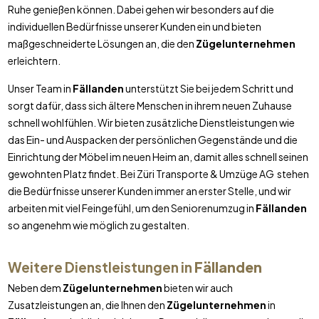
Ruhe genießen können. Dabei gehen wir besonders auf die
individuellen Bedürfnisse unserer Kunden ein und bieten
maßgeschneiderte Lösungen an, die den
Zügelunternehmen
erleichtern.
Unser Team in
Fällanden
unterstützt Sie bei jedem Schritt und
sorgt dafür, dass sich ältere Menschen in ihrem neuen Zuhause
schnell wohlfühlen. Wir bieten zusätzliche Dienstleistungen wie
das Ein- und Auspacken der persönlichen Gegenstände und die
Einrichtung der Möbel im neuen Heim an, damit alles schnell seinen
gewohnten Platz findet. Bei Züri Transporte & Umzüge AG stehen
die Bedürfnisse unserer Kunden immer an erster Stelle, und wir
arbeiten mit viel Feingefühl, um den Seniorenumzug in
Fällanden
so angenehm wie möglich zu gestalten.
Weitere Dienstleistungen in
Fällanden
Neben dem
Zügelunternehmen
bieten wir auch
Zusatzleistungen an, die Ihnen den
Zügelunternehmen
in