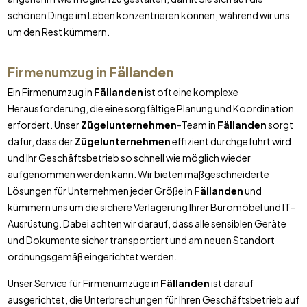
schönen Dinge im Leben konzentrieren können, während wir uns
um den Rest kümmern.
Firmenumzug in
Fällanden
Ein Firmenumzug in
Fällanden
ist oft eine komplexe
Herausforderung, die eine sorgfältige Planung und Koordination
erfordert. Unser
Zügelunternehmen
-Team in
Fällanden
sorgt
dafür, dass der
Zügelunternehmen
effizient durchgeführt wird
und Ihr Geschäftsbetrieb so schnell wie möglich wieder
aufgenommen werden kann. Wir bieten maßgeschneiderte
Lösungen für Unternehmen jeder Größe in
Fällanden
und
kümmern uns um die sichere Verlagerung Ihrer Büromöbel und IT-
Ausrüstung. Dabei achten wir darauf, dass alle sensiblen Geräte
und Dokumente sicher transportiert und am neuen Standort
ordnungsgemäß eingerichtet werden.
Unser Service für Firmenumzüge in
Fällanden
ist darauf
ausgerichtet, die Unterbrechungen für Ihren Geschäftsbetrieb auf