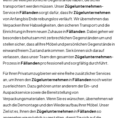
transportiert werden müssen. Unser
Zügelunternehmen
-
Service in
Fällanden
sorgt dafür, dass Ihr
Zügelunternehmen
von Anfang bis Ende reibungslos verläuft. Wir übernehmen das
Verpacken Ihrer Habseligkeiten, den sicheren Transport und die
Einrichtung in Ihrem neuen Zuhause in
Fällanden
. Dabei gehen wir
besonders behutsam mit zerbrechlichen Gegenständen um und
stellen sicher, dass all Ihre Möbel und persönlichen Gegenstände in
einwandfreiem Zustand ankommen. Sie können sich darauf
verlassen, dass unser Team den gesamten
Zügelunternehmen
-
Prozess in
Fällanden
professionell und sorgfältig durchführt.
Für Ihren Privatumzug bieten wir eine Reihe zusätzlicher Services
an, um Ihnen den
Zügelunternehmen
in
Fällanden
noch weiter
zu erleichtern. Dazu gehören unter anderem der Ein- und
Auspackservice sowie die Bereitstellung von
Verpackungsmaterialien. Wenn Sie es wünschen, übernehmen wir
auch die Demontage und den Wiederaufbau Ihrer Möbel. Unser
Ziel ist es, Ihnen den
Zügelunternehmen
in
Fällanden
so
angenehm wie möglich zu gestalten, damit Sie sich auf die