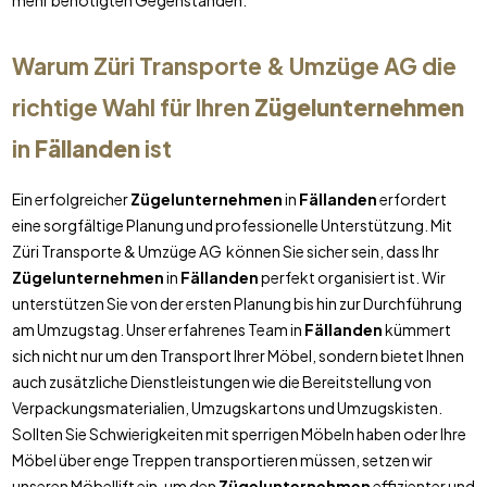
mehr benötigten Gegenständen.
Warum Züri Transporte & Umzüge AG die
richtige Wahl für Ihren
Zügelunternehmen
in
Fällanden
ist
Ein erfolgreicher
Zügelunternehmen
in
Fällanden
erfordert
eine sorgfältige Planung und professionelle Unterstützung. Mit
Züri Transporte & Umzüge AG können Sie sicher sein, dass Ihr
Zügelunternehmen
in
Fällanden
perfekt organisiert ist. Wir
unterstützen Sie von der ersten Planung bis hin zur Durchführung
am Umzugstag. Unser erfahrenes Team in
Fällanden
kümmert
sich nicht nur um den Transport Ihrer Möbel, sondern bietet Ihnen
auch zusätzliche Dienstleistungen wie die Bereitstellung von
Verpackungsmaterialien, Umzugskartons und Umzugskisten.
Sollten Sie Schwierigkeiten mit sperrigen Möbeln haben oder Ihre
Möbel über enge Treppen transportieren müssen, setzen wir
unseren Möbellift ein, um den
Zügelunternehmen
effizienter und