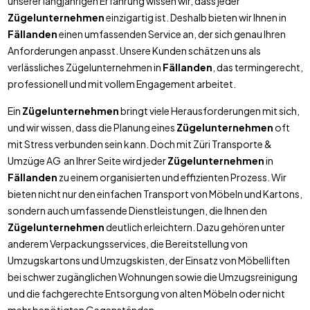
unserer langjährigen Erfahrung wissen wir, dass jeder
Zügelunternehmen
einzigartig ist. Deshalb bieten wir Ihnen in
Fällanden
einen umfassenden Service an, der sich genau Ihren
Anforderungen anpasst. Unsere Kunden schätzen uns als
verlässliches Zügelunternehmen in
Fällanden
, das termingerecht,
professionell und mit vollem Engagement arbeitet.
Ein
Zügelunternehmen
bringt viele Herausforderungen mit sich,
und wir wissen, dass die Planung eines
Zügelunternehmen
oft
mit Stress verbunden sein kann. Doch mit Züri Transporte &
Umzüge AG an Ihrer Seite wird jeder
Zügelunternehmen
in
Fällanden
zu einem organisierten und effizienten Prozess. Wir
bieten nicht nur den einfachen Transport von Möbeln und Kartons,
sondern auch umfassende Dienstleistungen, die Ihnen den
Zügelunternehmen
deutlich erleichtern. Dazu gehören unter
anderem Verpackungsservices, die Bereitstellung von
Umzugskartons und Umzugskisten, der Einsatz von Möbelliften
bei schwer zugänglichen Wohnungen sowie die Umzugsreinigung
und die fachgerechte Entsorgung von alten Möbeln oder nicht