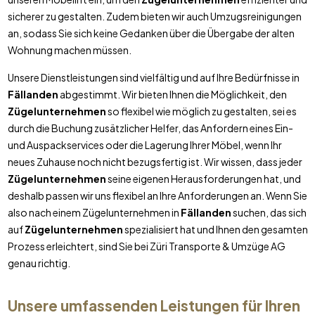
sicherer zu gestalten. Zudem bieten wir auch Umzugsreinigungen
an, sodass Sie sich keine Gedanken über die Übergabe der alten
Wohnung machen müssen.
Unsere Dienstleistungen sind vielfältig und auf Ihre Bedürfnisse in
Fällanden
abgestimmt. Wir bieten Ihnen die Möglichkeit, den
Zügelunternehmen
so flexibel wie möglich zu gestalten, sei es
durch die Buchung zusätzlicher Helfer, das Anfordern eines Ein-
und Auspackservices oder die Lagerung Ihrer Möbel, wenn Ihr
neues Zuhause noch nicht bezugsfertig ist. Wir wissen, dass jeder
Zügelunternehmen
seine eigenen Herausforderungen hat, und
deshalb passen wir uns flexibel an Ihre Anforderungen an. Wenn Sie
also nach einem Zügelunternehmen in
Fällanden
suchen, das sich
auf
Zügelunternehmen
spezialisiert hat und Ihnen den gesamten
Prozess erleichtert, sind Sie bei Züri Transporte & Umzüge AG
genau richtig.
Unsere umfassenden Leistungen für Ihren