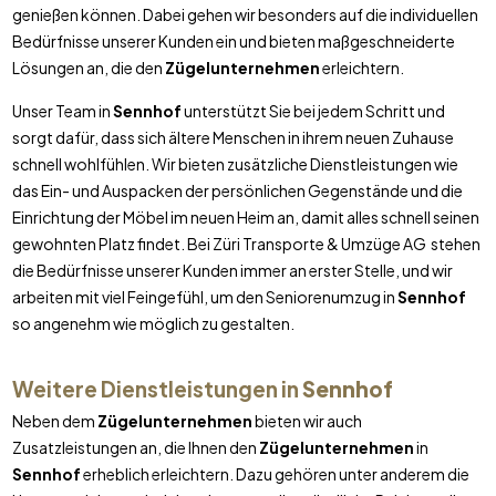
genießen können. Dabei gehen wir besonders auf die individuellen
Bedürfnisse unserer Kunden ein und bieten maßgeschneiderte
Lösungen an, die den
Zügelunternehmen
erleichtern.
Unser Team in
Sennhof
unterstützt Sie bei jedem Schritt und
sorgt dafür, dass sich ältere Menschen in ihrem neuen Zuhause
schnell wohlfühlen. Wir bieten zusätzliche Dienstleistungen wie
das Ein- und Auspacken der persönlichen Gegenstände und die
Einrichtung der Möbel im neuen Heim an, damit alles schnell seinen
gewohnten Platz findet. Bei Züri Transporte & Umzüge AG stehen
die Bedürfnisse unserer Kunden immer an erster Stelle, und wir
arbeiten mit viel Feingefühl, um den Seniorenumzug in
Sennhof
so angenehm wie möglich zu gestalten.
Weitere Dienstleistungen in
Sennhof
Neben dem
Zügelunternehmen
bieten wir auch
Zusatzleistungen an, die Ihnen den
Zügelunternehmen
in
Sennhof
erheblich erleichtern. Dazu gehören unter anderem die