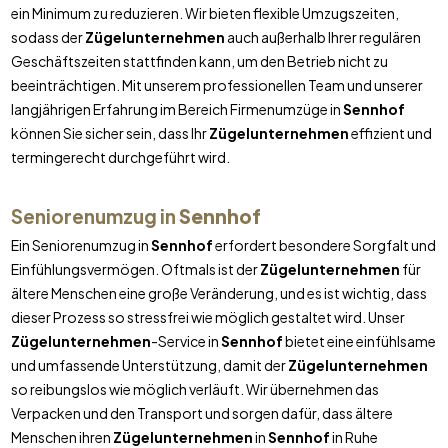
ein Minimum zu reduzieren. Wir bieten flexible Umzugszeiten,
sodass der
Zügelunternehmen
auch außerhalb Ihrer regulären
Geschäftszeiten stattfinden kann, um den Betrieb nicht zu
beeinträchtigen. Mit unserem professionellen Team und unserer
langjährigen Erfahrung im Bereich Firmenumzüge in
Sennhof
können Sie sicher sein, dass Ihr
Zügelunternehmen
effizient und
termingerecht durchgeführt wird.
Seniorenumzug in
Sennhof
Ein Seniorenumzug in
Sennhof
erfordert besondere Sorgfalt und
Einfühlungsvermögen. Oftmals ist der
Zügelunternehmen
für
ältere Menschen eine große Veränderung, und es ist wichtig, dass
dieser Prozess so stressfrei wie möglich gestaltet wird. Unser
Zügelunternehmen
-Service in
Sennhof
bietet eine einfühlsame
und umfassende Unterstützung, damit der
Zügelunternehmen
so reibungslos wie möglich verläuft. Wir übernehmen das
Verpacken und den Transport und sorgen dafür, dass ältere
Menschen ihren
Zügelunternehmen
in
Sennhof
in Ruhe