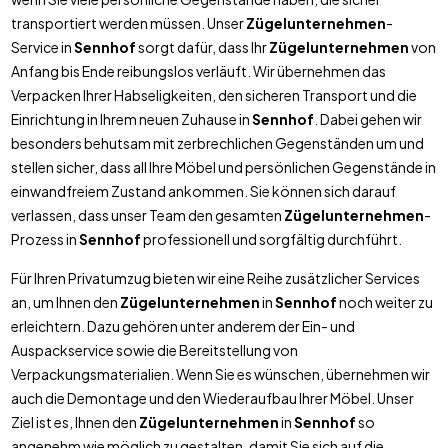
transportiert werden müssen. Unser
Zügelunternehmen
-
Service in
Sennhof
sorgt dafür, dass Ihr
Zügelunternehmen
von
Anfang bis Ende reibungslos verläuft. Wir übernehmen das
Verpacken Ihrer Habseligkeiten, den sicheren Transport und die
Einrichtung in Ihrem neuen Zuhause in
Sennhof
. Dabei gehen wir
besonders behutsam mit zerbrechlichen Gegenständen um und
stellen sicher, dass all Ihre Möbel und persönlichen Gegenstände in
einwandfreiem Zustand ankommen. Sie können sich darauf
verlassen, dass unser Team den gesamten
Zügelunternehmen
-
Prozess in
Sennhof
professionell und sorgfältig durchführt.
Für Ihren Privatumzug bieten wir eine Reihe zusätzlicher Services
an, um Ihnen den
Zügelunternehmen
in
Sennhof
noch weiter zu
erleichtern. Dazu gehören unter anderem der Ein- und
Auspackservice sowie die Bereitstellung von
Verpackungsmaterialien. Wenn Sie es wünschen, übernehmen wir
auch die Demontage und den Wiederaufbau Ihrer Möbel. Unser
Ziel ist es, Ihnen den
Zügelunternehmen
in
Sennhof
so
angenehm wie möglich zu gestalten, damit Sie sich auf die