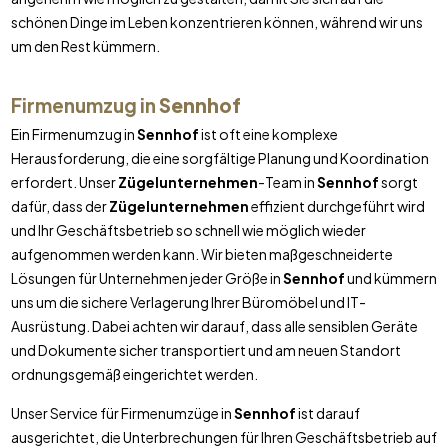
schönen Dinge im Leben konzentrieren können, während wir uns
um den Rest kümmern.
Firmenumzug in
Sennhof
Ein Firmenumzug in
Sennhof
ist oft eine komplexe
Herausforderung, die eine sorgfältige Planung und Koordination
erfordert. Unser
Zügelunternehmen
-Team in
Sennhof
sorgt
dafür, dass der
Zügelunternehmen
effizient durchgeführt wird
und Ihr Geschäftsbetrieb so schnell wie möglich wieder
aufgenommen werden kann. Wir bieten maßgeschneiderte
Lösungen für Unternehmen jeder Größe in
Sennhof
und kümmern
uns um die sichere Verlagerung Ihrer Büromöbel und IT-
Ausrüstung. Dabei achten wir darauf, dass alle sensiblen Geräte
und Dokumente sicher transportiert und am neuen Standort
ordnungsgemäß eingerichtet werden.
Unser Service für Firmenumzüge in
Sennhof
ist darauf
ausgerichtet, die Unterbrechungen für Ihren Geschäftsbetrieb auf