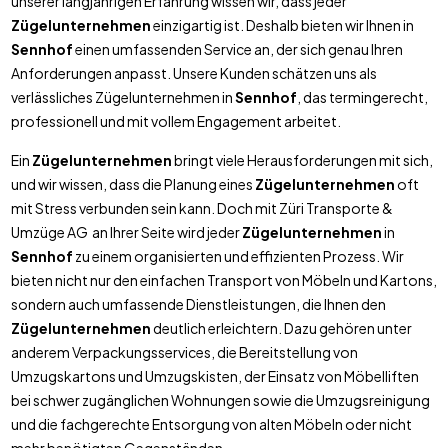
unserer langjährigen Erfahrung wissen wir, dass jeder
Zügelunternehmen
einzigartig ist. Deshalb bieten wir Ihnen in
Sennhof
einen umfassenden Service an, der sich genau Ihren
Anforderungen anpasst. Unsere Kunden schätzen uns als
verlässliches Zügelunternehmen in
Sennhof
, das termingerecht,
professionell und mit vollem Engagement arbeitet.
Ein
Zügelunternehmen
bringt viele Herausforderungen mit sich,
und wir wissen, dass die Planung eines
Zügelunternehmen
oft
mit Stress verbunden sein kann. Doch mit Züri Transporte &
Umzüge AG an Ihrer Seite wird jeder
Zügelunternehmen
in
Sennhof
zu einem organisierten und effizienten Prozess. Wir
bieten nicht nur den einfachen Transport von Möbeln und Kartons,
sondern auch umfassende Dienstleistungen, die Ihnen den
Zügelunternehmen
deutlich erleichtern. Dazu gehören unter
anderem Verpackungsservices, die Bereitstellung von
Umzugskartons und Umzugskisten, der Einsatz von Möbelliften
bei schwer zugänglichen Wohnungen sowie die Umzugsreinigung
und die fachgerechte Entsorgung von alten Möbeln oder nicht