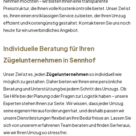
nehmen möchten – wir bieten Ihnen eine transparente
Preisstruktur, die Ihnen volle Kostenkontrolle bietet. Unser Ziel ist
es, Ihnen einen erstklassigen Service zu bieten, der Ihren Umzug
effizient und kostengünstig gestaltet. Kontaktieren Sie uns noch
heute für ein unverbindliches Angebot.
Individuelle Beratung für Ihren
Zügelunternehmen
in
Sennhof
Unser Ziel ist es, jeden
Zügelunternehmen
so individuell wie
möglich zu gestalten. Daher bieten wir Ihnen eine persönliche
Beratung und Unterstützung bei jedem Schritt des Umzugs. Ob
Sie Hilfe bei der Planung oder Fragen zur Logistik haben – unsere
Experten stehen Ihnen zur Seite. Wir wissen, dass jeder Umzug
seine eigenen Herausforderungen hat, und deshalb passen wir
unsere Dienstleistungen flexibel an Ihre Bedürfnisse an. Lassen Sie
sich von unserem erfahrenen Team beraten und finden Sie heraus,
wie wir Ihren Umzug so stressfrei.