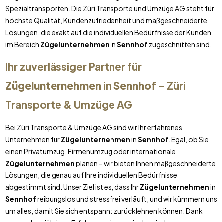
Spezialtransporten. Die Züri Transporte und Umzüge AG steht für
höchste Qualität, Kundenzufriedenheit und maßgeschneiderte
Lösungen, die exakt auf die individuellen Bedürfnisse der Kunden
im Bereich
Zügelunternehmen
in
Sennhof
zugeschnitten sind.
Ihr zuverlässiger Partner für
Zügelunternehmen
in
Sennhof
– Züri
Transporte & Umzüge AG
Bei Züri Transporte & Umzüge AG sind wir Ihr erfahrenes
Unternehmen für
Zügelunternehmen
in
Sennhof
. Egal, ob Sie
einen Privatumzug, Firmenumzug oder internationale
Zügelunternehmen
planen – wir bieten Ihnen maßgeschneiderte
Lösungen, die genau auf Ihre individuellen Bedürfnisse
abgestimmt sind. Unser Ziel ist es, dass Ihr
Zügelunternehmen
in
Sennhof
reibungslos und stressfrei verläuft, und wir kümmern uns
um alles, damit Sie sich entspannt zurücklehnen können. Dank