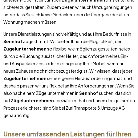
sicherer zu gestalten. Zudem bieten wir auch Umzugsreinigungen
an, sodass Sie sich keine Gedanken über die Übergabe der alten
Wohnung machen müssen.
Unsere Dienstleistungen sind vielfältig und auf Ihre Bedürfnisse in
Sennhof
abgestimmt. Wir bieten Ihnen die Möglichkeit, den
Zügelunternehmen
so flexibel wie möglich zu gestalten, sei es
durch die Buchung zusätzlicher Helfer, das Anfordern eines Ein-
und Auspackservices oder die Lagerung Ihrer Möbel, wenn Ihr
neues Zuhause noch nicht bezugsfertig ist. Wir wissen, dass jeder
Zügelunternehmen
seine eigenen Herausforderungen hat, und
deshalb passen wir uns flexibel an Ihre Anforderungen an. Wenn Sie
also nach einem Zügelunternehmen in
Sennhof
suchen, das sich
auf
Zügelunternehmen
spezialisiert hat und Ihnen den gesamten
Prozess erleichtert, sind Sie bei Züri Transporte & Umzüge AG
genau richtig.
Unsere umfassenden Leistungen für Ihren