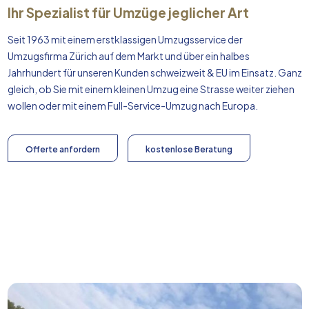
Ihr Spezialist für Umzüge jeglicher Art
Seit 1963 mit einem erstklassigen Umzugsservice der
Umzugsfirma Zürich auf dem Markt und über ein halbes
Jahrhundert für unseren Kunden schweizweit & EU im Einsatz. Ganz
gleich, ob Sie mit einem kleinen Umzug eine Strasse weiter ziehen
wollen oder mit einem Full-Service-Umzug nach
Europa
.
Offerte anfordern
kostenlose Beratung