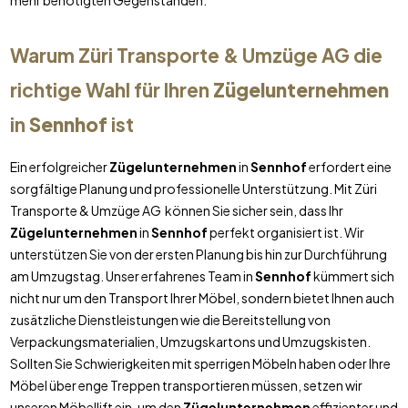
mehr benötigten Gegenständen.
Warum Züri Transporte & Umzüge AG die
richtige Wahl für Ihren
Zügelunternehmen
in
Sennhof
ist
Ein erfolgreicher
Zügelunternehmen
in
Sennhof
erfordert eine
sorgfältige Planung und professionelle Unterstützung. Mit Züri
Transporte & Umzüge AG können Sie sicher sein, dass Ihr
Zügelunternehmen
in
Sennhof
perfekt organisiert ist. Wir
unterstützen Sie von der ersten Planung bis hin zur Durchführung
am Umzugstag. Unser erfahrenes Team in
Sennhof
kümmert sich
nicht nur um den Transport Ihrer Möbel, sondern bietet Ihnen auch
zusätzliche Dienstleistungen wie die Bereitstellung von
Verpackungsmaterialien, Umzugskartons und Umzugskisten.
Sollten Sie Schwierigkeiten mit sperrigen Möbeln haben oder Ihre
Möbel über enge Treppen transportieren müssen, setzen wir
unseren Möbellift ein, um den
Zügelunternehmen
effizienter und