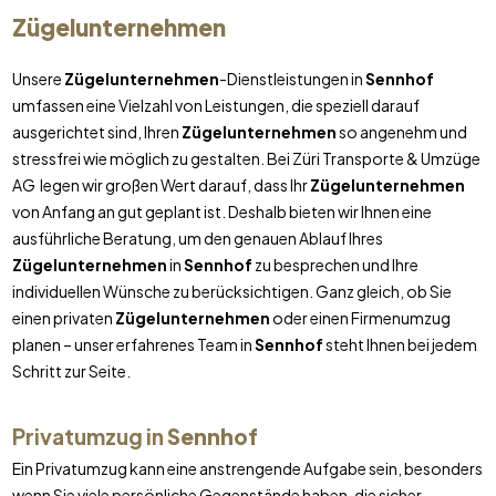
Zügelunternehmen
Unsere
Zügelunternehmen
-Dienstleistungen in
Sennhof
umfassen eine Vielzahl von Leistungen, die speziell darauf
ausgerichtet sind, Ihren
Zügelunternehmen
so angenehm und
stressfrei wie möglich zu gestalten. Bei Züri Transporte & Umzüge
AG legen wir großen Wert darauf, dass Ihr
Zügelunternehmen
von Anfang an gut geplant ist. Deshalb bieten wir Ihnen eine
ausführliche Beratung, um den genauen Ablauf Ihres
Zügelunternehmen
in
Sennhof
zu besprechen und Ihre
individuellen Wünsche zu berücksichtigen. Ganz gleich, ob Sie
einen privaten
Zügelunternehmen
oder einen Firmenumzug
planen – unser erfahrenes Team in
Sennhof
steht Ihnen bei jedem
Schritt zur Seite.
Privatumzug in
Sennhof
Ein Privatumzug kann eine anstrengende Aufgabe sein, besonders
wenn Sie viele persönliche Gegenstände haben, die sicher