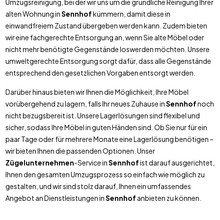
Umzugsreinigung, bei der wir uns um die gründliche Reinigung Ihrer
alten Wohnung in
Sennhof
kümmern, damit diese in
einwandfreiem Zustand übergeben werden kann. Zudem bieten
wir eine fachgerechte Entsorgung an, wenn Sie alte Möbel oder
nicht mehr benötigte Gegenstände loswerden möchten. Unsere
umweltgerechte Entsorgung sorgt dafür, dass alle Gegenstände
entsprechend den gesetzlichen Vorgaben entsorgt werden.
Darüber hinaus bieten wir Ihnen die Möglichkeit, Ihre Möbel
vorübergehend zu lagern, falls Ihr neues Zuhause in
Sennhof
noch
nicht bezugsbereit ist. Unsere Lagerlösungen sind flexibel und
sicher, sodass Ihre Möbel in guten Händen sind. Ob Sie nur für ein
paar Tage oder für mehrere Monate eine Lagerlösung benötigen –
wir bieten Ihnen die passenden Optionen. Unser
Zügelunternehmen
-Service in
Sennhof
ist darauf ausgerichtet,
Ihnen den gesamten Umzugsprozess so einfach wie möglich zu
gestalten, und wir sind stolz darauf, Ihnen ein umfassendes
Angebot an Dienstleistungen in
Sennhof
anbieten zu können.