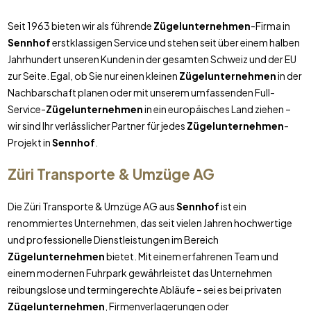
Seit 1963 bieten wir als führende
Zügelunternehmen
-Firma in
Sennhof
erstklassigen Service und stehen seit über einem halben
Jahrhundert unseren Kunden in der gesamten Schweiz und der EU
zur Seite. Egal, ob Sie nur einen kleinen
Zügelunternehmen
in der
Nachbarschaft planen oder mit unserem umfassenden Full-
Service-
Zügelunternehmen
in ein europäisches Land ziehen –
wir sind Ihr verlässlicher Partner für jedes
Zügelunternehmen
-
Projekt in
Sennhof
.
Züri Transporte & Umzüge AG
Die Züri Transporte & Umzüge AG aus
Sennhof
ist ein
renommiertes Unternehmen, das seit vielen Jahren hochwertige
und professionelle Dienstleistungen im Bereich
Zügelunternehmen
bietet. Mit einem erfahrenen Team und
einem modernen Fuhrpark gewährleistet das Unternehmen
reibungslose und termingerechte Abläufe – sei es bei privaten
Zügelunternehmen
, Firmenverlagerungen oder