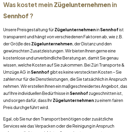
Was kostet mein
Zügelunternehmen
in
Sennhof
?
Unsere Preisgestaltung für
Zügelunternehmen
in
Sennhof
ist
transparent und hängt von verschiedenen Faktoren ab, wie z.B.
der Größe des
Zügelunternehmen
, der Distanz und den
gewünschten Zusatzleistungen. Wir bieten Ihnen gerne eine
kostenlose und unverbindliche Beratung an, damit Sie genau
wissen, welche Kosten auf Sie zukommen. Bei Züri Transporte &
Umzüge AG in
Sennhof
gibt es keine versteckten Kosten – Sie
zahlen nur für die Dienstleistungen, die Sie tatsächlich in Anspruch
nehmen. Wir erstellen Ihnen ein maßgeschneidertes Angebot, das
auf Ihre individuellen Bedürfnisse in
Sennhof
zugeschnitten ist,
und sorgen dafür, dass Ihr
Zügelunternehmen
zu einem fairen
Preis durchgeführt wird.
Egal, ob Sie nur den Transport benötigen oder zusätzliche
Services wie das Verpacken oder die Reinigung in Anspruch