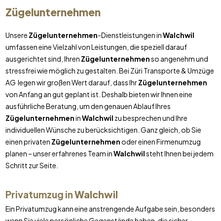
Zügelunternehmen
Unsere
Zügelunternehmen
-Dienstleistungen in
Walchwil
umfassen eine Vielzahl von Leistungen, die speziell darauf
ausgerichtet sind, Ihren
Zügelunternehmen
so angenehm und
stressfrei wie möglich zu gestalten. Bei Züri Transporte & Umzüge
AG legen wir großen Wert darauf, dass Ihr
Zügelunternehmen
von Anfang an gut geplant ist. Deshalb bieten wir Ihnen eine
ausführliche Beratung, um den genauen Ablauf Ihres
Zügelunternehmen
in
Walchwil
zu besprechen und Ihre
individuellen Wünsche zu berücksichtigen. Ganz gleich, ob Sie
einen privaten
Zügelunternehmen
oder einen Firmenumzug
planen – unser erfahrenes Team in
Walchwil
steht Ihnen bei jedem
Schritt zur Seite.
Privatumzug in
Walchwil
Ein Privatumzug kann eine anstrengende Aufgabe sein, besonders
wenn Sie viele persönliche Gegenstände haben, die sicher