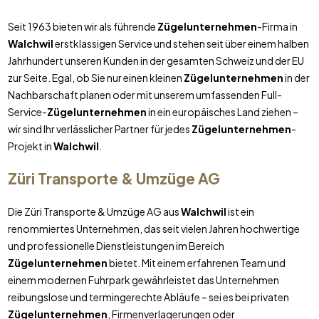
Seit 1963 bieten wir als führende
Zügelunternehmen
-Firma in
Walchwil
erstklassigen Service und stehen seit über einem halben
Jahrhundert unseren Kunden in der gesamten Schweiz und der EU
zur Seite. Egal, ob Sie nur einen kleinen
Zügelunternehmen
in der
Nachbarschaft planen oder mit unserem umfassenden Full-
Service-
Zügelunternehmen
in ein europäisches Land ziehen –
wir sind Ihr verlässlicher Partner für jedes
Zügelunternehmen
-
Projekt in
Walchwil
.
Züri Transporte & Umzüge AG
Die Züri Transporte & Umzüge AG aus
Walchwil
ist ein
renommiertes Unternehmen, das seit vielen Jahren hochwertige
und professionelle Dienstleistungen im Bereich
Zügelunternehmen
bietet. Mit einem erfahrenen Team und
einem modernen Fuhrpark gewährleistet das Unternehmen
reibungslose und termingerechte Abläufe – sei es bei privaten
Zügelunternehmen
, Firmenverlagerungen oder