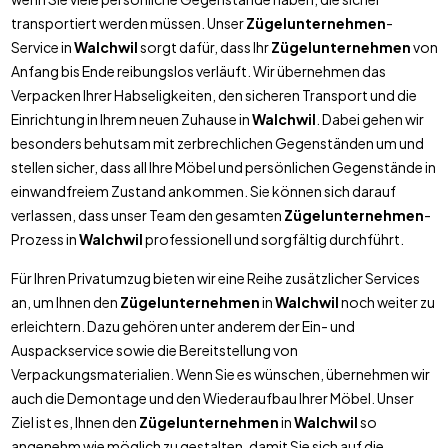
transportiert werden müssen. Unser
Zügelunternehmen
-
Service in
Walchwil
sorgt dafür, dass Ihr
Zügelunternehmen
von
Anfang bis Ende reibungslos verläuft. Wir übernehmen das
Verpacken Ihrer Habseligkeiten, den sicheren Transport und die
Einrichtung in Ihrem neuen Zuhause in
Walchwil
. Dabei gehen wir
besonders behutsam mit zerbrechlichen Gegenständen um und
stellen sicher, dass all Ihre Möbel und persönlichen Gegenstände in
einwandfreiem Zustand ankommen. Sie können sich darauf
verlassen, dass unser Team den gesamten
Zügelunternehmen
-
Prozess in
Walchwil
professionell und sorgfältig durchführt.
Für Ihren Privatumzug bieten wir eine Reihe zusätzlicher Services
an, um Ihnen den
Zügelunternehmen
in
Walchwil
noch weiter zu
erleichtern. Dazu gehören unter anderem der Ein- und
Auspackservice sowie die Bereitstellung von
Verpackungsmaterialien. Wenn Sie es wünschen, übernehmen wir
auch die Demontage und den Wiederaufbau Ihrer Möbel. Unser
Ziel ist es, Ihnen den
Zügelunternehmen
in
Walchwil
so
angenehm wie möglich zu gestalten, damit Sie sich auf die