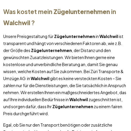
Was kostet mein
Zügelunternehmen
in
Walchwil
?
Unsere Preisgestaltung für
Zügelunternehmen
in
Walchwil
ist
transparent und hängt von verschiedenen Faktoren ab, wie z.B.
der Größe des
Zügelunternehmen
, der Distanz und den
gewünschten Zusatzleistungen. Wir bieten Ihnen gerne eine
kostenlose und unverbindliche Beratung an, damit Sie genau
wissen, welche Kosten auf Sie zukommen. Bei Züri Transporte &
Umzüge AG in
Walchwil
gibt es keine versteckten Kosten – Sie
zahlen nur für die Dienstleistungen, die Sie tatsächlich in Anspruch
nehmen. Wir erstellen Ihnen ein maßgeschneidertes Angebot, das
auf Ihre individuellen Bedürfnisse in
Walchwil
zugeschnitten ist,
und sorgen dafür, dass Ihr
Zügelunternehmen
zu einem fairen
Preis durchgeführt wird.
Egal, ob Sie nur den Transport benötigen oder zusätzliche