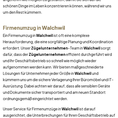
schönen Dinge im Leben konzentrieren können, während wir uns
um den Rest kümmern.
Firmenumzug in
Walchwil
Ein Firmenumzug in
Walchwil
ist oft eine komplexe
Herausforderung, die eine sorgfältige Planung und Koordination
erfordert. Unser
Zügelunternehmen
-Team in
Walchwil
sorgt
dafür, dass der
Zügelunternehmen
effizient durchgeführt wird
und Ihr Geschäftsbetrieb so schnell wie möglich wieder
aufgenommen werden kann. Wir bieten maßgeschneiderte
Lösungen für Unternehmen jeder Größe in
Walchwil
und
kümmern uns um die sichere Verlagerung Ihrer Büromöbel und IT-
Ausrüstung. Dabei achten wir darauf, dass alle sensiblen Geräte
und Dokumente sicher transportiert und am neuen Standort
ordnungsgemäß eingerichtet werden.
Unser Service für Firmenumzüge in
Walchwil
ist darauf
ausgerichtet, die Unterbrechungen für Ihren Geschäftsbetrieb auf