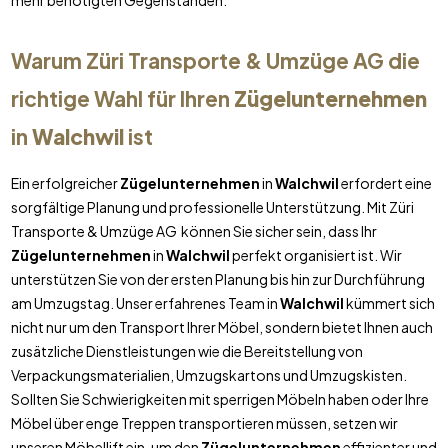
mehr benötigten Gegenständen.
Warum Züri Transporte & Umzüge AG die
richtige Wahl für Ihren
Zügelunternehmen
in
Walchwil
ist
Ein erfolgreicher
Zügelunternehmen
in
Walchwil
erfordert eine
sorgfältige Planung und professionelle Unterstützung. Mit Züri
Transporte & Umzüge AG können Sie sicher sein, dass Ihr
Zügelunternehmen
in
Walchwil
perfekt organisiert ist. Wir
unterstützen Sie von der ersten Planung bis hin zur Durchführung
am Umzugstag. Unser erfahrenes Team in
Walchwil
kümmert sich
nicht nur um den Transport Ihrer Möbel, sondern bietet Ihnen auch
zusätzliche Dienstleistungen wie die Bereitstellung von
Verpackungsmaterialien, Umzugskartons und Umzugskisten.
Sollten Sie Schwierigkeiten mit sperrigen Möbeln haben oder Ihre
Möbel über enge Treppen transportieren müssen, setzen wir
unseren Möbellift ein, um den
Zügelunternehmen
effizienter und