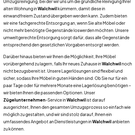
Umzugsreinigung, bei der wir uns um die gründliche Reinigung Ihrer
alten Wohnung in
Walchwil
kümmern, damit diese in
einwandfreiem Zustand übergeben werden kann. Zudem bieten
wir eine fachgerechte Entsorgung an, wenn Sie alte Möbel oder
nicht mehr benötigte Gegenstände loswerden möchten. Unsere
umweltgerechte Entsorgung sorgt dafür, dass alle Gegenstände
entsprechend den gesetzlichen Vorgaben entsorgt werden.
Darüber hinaus bieten wir Ihnen die Möglichkeit, Ihre Möbel
vorübergehend zu lagern, falls Ihr neues Zuhause in
Walchwil
noch
nicht bezugsbereit ist. Unsere Lagerlösungen sind flexibel und
sicher, sodass Ihre Möbel in guten Händen sind. Ob Sie nur für ein
paar Tage oder für mehrere Monate eine Lagerlösung benötigen –
wir bieten Ihnen die passenden Optionen. Unser
Zügelunternehmen
-Service in
Walchwil
ist darauf
ausgerichtet, Ihnen den gesamten Umzugsprozess so einfach wie
möglich zu gestalten, und wir sind stolz darauf, Ihnen ein
umfassendes Angebot an Dienstleistungen in
Walchwil
anbieten
zu können.