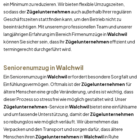
ein Minimum zu reduzieren. Wir bieten flexible Umzugszeiten,
sodass der
Zügelunternehmen
auch außerhalb Ihrer regulären
Geschäftszeiten stattfinden kann, um den Betrieb nicht zu
beeinträchtigen. Mit unserem professionellen Team und unserer
langjährigen Erfahrung im Bereich Firmenumzüge in
Walchwil
können Sie sicher sein, dass Ihr
Zügelunternehmen
effizient und
termingerecht durchgeführt wird.
Seniorenumzug in
Walchwil
Ein Seniorenumzug in
Walchwil
erfordert besondere Sorgfalt und
Einfühlungsvermögen. Oftmals ist der
Zügelunternehmen
für
ältere Menschen eine große Veränderung, und es ist wichtig, dass
dieser Prozess so stressfrei wie möglich gestaltet wird. Unser
Zügelunternehmen
-Service in
Walchwil
bietet eine einfühlsame
und umfassende Unterstützung, damit der
Zügelunternehmen
so reibungslos wie möglich verläuft. Wir übernehmen das
Verpacken und den Transport und sorgen dafür, dass ältere
Menschen ihren
Zügelunternehmen
in
Walchwil
in Ruhe