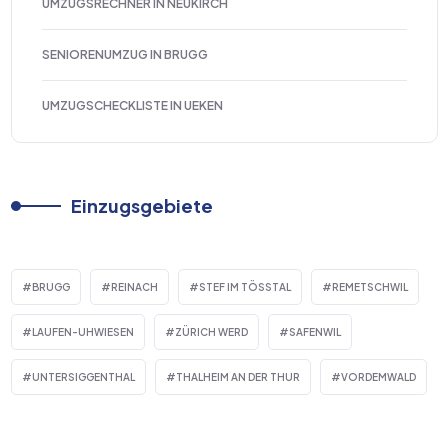
UMZUGSRECHNER IN NEUKIRCH
SENIORENUMZUG IN BRUGG
UMZUGSCHECKLISTE IN UEKEN
Einzugsgebiete
BRUGG
REINACH
STEF IM TÖSSTAL
REMETSCHWIL
LAUFEN-UHWIESEN
ZÜRICH WERD
SAFENWIL
UNTERSIGGENTHAL
THALHEIM AN DER THUR
VORDEMWALD