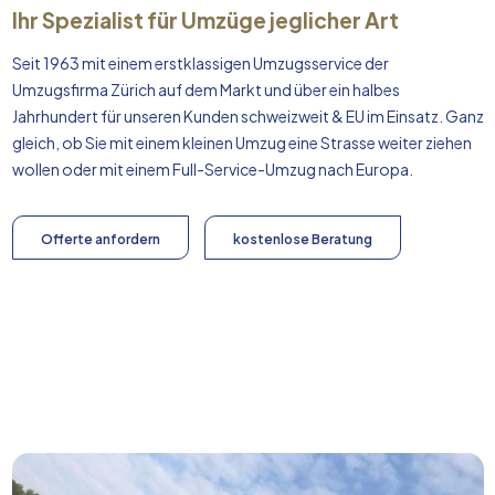
Ihr Spezialist für Umzüge jeglicher Art
Seit 1963 mit einem erstklassigen Umzugsservice der
Umzugsfirma Zürich auf dem Markt und über ein halbes
Jahrhundert für unseren Kunden schweizweit & EU im Einsatz. Ganz
gleich, ob Sie mit einem kleinen Umzug eine Strasse weiter ziehen
wollen oder mit einem Full-Service-Umzug nach
Europa
.
Offerte anfordern
kostenlose Beratung