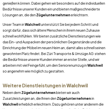
genießen können. Dabei gehen wir besonders auf die individuellen
Bedürfnisse unserer Kunden ein und bieten maßgeschneiderte
Lösungen an, die den
Zügelunternehmen
erleichtern.
Unser Team in
Walchwil
unterstützt Sie bei jedem Schritt und
sorgt dafür, dass sich ältere Menschen in ihrem neuen Zuhause
schnell wohlfühlen. Wir bieten zusätzliche Dienstleistungen wie
das Ein- und Auspacken der persönlichen Gegenstände und die
Einrichtung der Möbel im neuen Heim an, damit alles schnell seinen
gewohnten Platz findet. Bei Züri Transporte & Umzüge AG stehen
die Bedürfnisse unserer Kunden immer an erster Stelle, und wir
arbeiten mit viel Feingefühl, um den Seniorenumzug in
Walchwil
so angenehm wie möglich zu gestalten.
Weitere Dienstleistungen in
Walchwil
Neben dem
Zügelunternehmen
bieten wir auch
Zusatzleistungen an, die Ihnen den
Zügelunternehmen
in
Walchwil
erheblich erleichtern. Dazu gehören unter anderem die