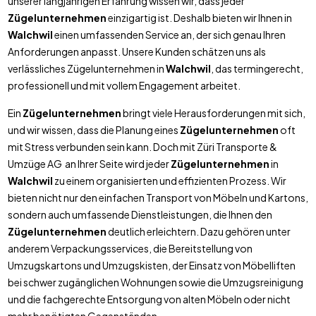
unserer langjährigen Erfahrung wissen wir, dass jeder
Zügelunternehmen
einzigartig ist. Deshalb bieten wir Ihnen in
Walchwil
einen umfassenden Service an, der sich genau Ihren
Anforderungen anpasst. Unsere Kunden schätzen uns als
verlässliches Zügelunternehmen in
Walchwil
, das termingerecht,
professionell und mit vollem Engagement arbeitet.
Ein
Zügelunternehmen
bringt viele Herausforderungen mit sich,
und wir wissen, dass die Planung eines
Zügelunternehmen
oft
mit Stress verbunden sein kann. Doch mit Züri Transporte &
Umzüge AG an Ihrer Seite wird jeder
Zügelunternehmen
in
Walchwil
zu einem organisierten und effizienten Prozess. Wir
bieten nicht nur den einfachen Transport von Möbeln und Kartons,
sondern auch umfassende Dienstleistungen, die Ihnen den
Zügelunternehmen
deutlich erleichtern. Dazu gehören unter
anderem Verpackungsservices, die Bereitstellung von
Umzugskartons und Umzugskisten, der Einsatz von Möbelliften
bei schwer zugänglichen Wohnungen sowie die Umzugsreinigung
und die fachgerechte Entsorgung von alten Möbeln oder nicht