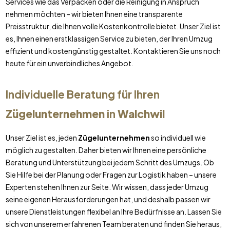
Services wie das Verpacken oder die Reinigung in Anspruch
nehmen möchten – wir bieten Ihnen eine transparente
Preisstruktur, die Ihnen volle Kostenkontrolle bietet. Unser Ziel ist
es, Ihnen einen erstklassigen Service zu bieten, der Ihren Umzug
effizient und kostengünstig gestaltet. Kontaktieren Sie uns noch
heute für ein unverbindliches Angebot.
Individuelle Beratung für Ihren
Zügelunternehmen
in
Walchwil
Unser Ziel ist es, jeden
Zügelunternehmen
so individuell wie
möglich zu gestalten. Daher bieten wir Ihnen eine persönliche
Beratung und Unterstützung bei jedem Schritt des Umzugs. Ob
Sie Hilfe bei der Planung oder Fragen zur Logistik haben – unsere
Experten stehen Ihnen zur Seite. Wir wissen, dass jeder Umzug
seine eigenen Herausforderungen hat, und deshalb passen wir
unsere Dienstleistungen flexibel an Ihre Bedürfnisse an. Lassen Sie
sich von unserem erfahrenen Team beraten und finden Sie heraus,