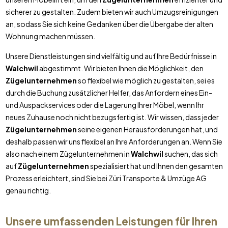
sicherer zu gestalten. Zudem bieten wir auch Umzugsreinigungen
an, sodass Sie sich keine Gedanken über die Übergabe der alten
Wohnung machen müssen.
Unsere Dienstleistungen sind vielfältig und auf Ihre Bedürfnisse in
Walchwil
abgestimmt. Wir bieten Ihnen die Möglichkeit, den
Zügelunternehmen
so flexibel wie möglich zu gestalten, sei es
durch die Buchung zusätzlicher Helfer, das Anfordern eines Ein-
und Auspackservices oder die Lagerung Ihrer Möbel, wenn Ihr
neues Zuhause noch nicht bezugsfertig ist. Wir wissen, dass jeder
Zügelunternehmen
seine eigenen Herausforderungen hat, und
deshalb passen wir uns flexibel an Ihre Anforderungen an. Wenn Sie
also nach einem Zügelunternehmen in
Walchwil
suchen, das sich
auf
Zügelunternehmen
spezialisiert hat und Ihnen den gesamten
Prozess erleichtert, sind Sie bei Züri Transporte & Umzüge AG
genau richtig.
Unsere umfassenden Leistungen für Ihren