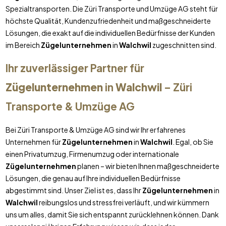
Spezialtransporten. Die Züri Transporte und Umzüge AG steht für
höchste Qualität, Kundenzufriedenheit und maßgeschneiderte
Lösungen, die exakt auf die individuellen Bedürfnisse der Kunden
im Bereich
Zügelunternehmen
in
Walchwil
zugeschnitten sind.
Ihr zuverlässiger Partner für
Zügelunternehmen
in
Walchwil
– Züri
Transporte & Umzüge AG
Bei Züri Transporte & Umzüge AG sind wir Ihr erfahrenes
Unternehmen für
Zügelunternehmen
in
Walchwil
. Egal, ob Sie
einen Privatumzug, Firmenumzug oder internationale
Zügelunternehmen
planen – wir bieten Ihnen maßgeschneiderte
Lösungen, die genau auf Ihre individuellen Bedürfnisse
abgestimmt sind. Unser Ziel ist es, dass Ihr
Zügelunternehmen
in
Walchwil
reibungslos und stressfrei verläuft, und wir kümmern
uns um alles, damit Sie sich entspannt zurücklehnen können. Dank