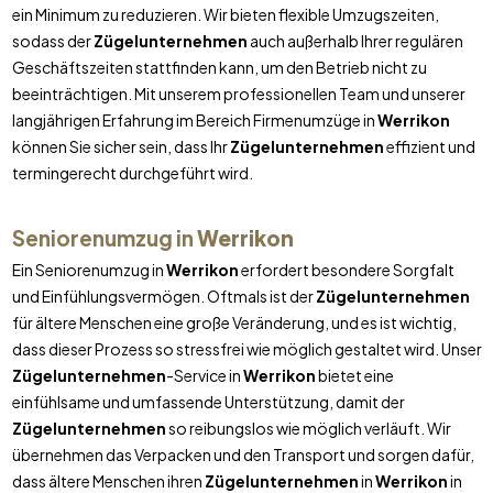
ein Minimum zu reduzieren. Wir bieten flexible Umzugszeiten,
sodass der
Zügelunternehmen
auch außerhalb Ihrer regulären
Geschäftszeiten stattfinden kann, um den Betrieb nicht zu
beeinträchtigen. Mit unserem professionellen Team und unserer
langjährigen Erfahrung im Bereich Firmenumzüge in
Werrikon
können Sie sicher sein, dass Ihr
Zügelunternehmen
effizient und
termingerecht durchgeführt wird.
Seniorenumzug in
Werrikon
Ein Seniorenumzug in
Werrikon
erfordert besondere Sorgfalt
und Einfühlungsvermögen. Oftmals ist der
Zügelunternehmen
für ältere Menschen eine große Veränderung, und es ist wichtig,
dass dieser Prozess so stressfrei wie möglich gestaltet wird. Unser
Zügelunternehmen
-Service in
Werrikon
bietet eine
einfühlsame und umfassende Unterstützung, damit der
Zügelunternehmen
so reibungslos wie möglich verläuft. Wir
übernehmen das Verpacken und den Transport und sorgen dafür,
dass ältere Menschen ihren
Zügelunternehmen
in
Werrikon
in