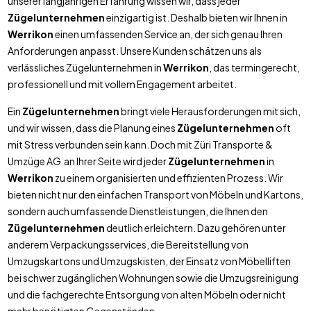
unserer langjährigen Erfahrung wissen wir, dass jeder
Zügelunternehmen
einzigartig ist. Deshalb bieten wir Ihnen in
Werrikon
einen umfassenden Service an, der sich genau Ihren
Anforderungen anpasst. Unsere Kunden schätzen uns als
verlässliches Zügelunternehmen in
Werrikon
, das termingerecht,
professionell und mit vollem Engagement arbeitet.
Ein
Zügelunternehmen
bringt viele Herausforderungen mit sich,
und wir wissen, dass die Planung eines
Zügelunternehmen
oft
mit Stress verbunden sein kann. Doch mit Züri Transporte &
Umzüge AG an Ihrer Seite wird jeder
Zügelunternehmen
in
Werrikon
zu einem organisierten und effizienten Prozess. Wir
bieten nicht nur den einfachen Transport von Möbeln und Kartons,
sondern auch umfassende Dienstleistungen, die Ihnen den
Zügelunternehmen
deutlich erleichtern. Dazu gehören unter
anderem Verpackungsservices, die Bereitstellung von
Umzugskartons und Umzugskisten, der Einsatz von Möbelliften
bei schwer zugänglichen Wohnungen sowie die Umzugsreinigung
und die fachgerechte Entsorgung von alten Möbeln oder nicht