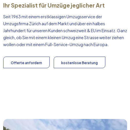
Ihr Spezialist für Umzüge jeglicher Art
Seit 1963 mit einem erstklassigen Umzugsservice der
Umzugsfirma Zürich auf dem Markt und über ein halbes
Jahrhundert für unseren Kunden schweizweit & EU im Einsatz. Ganz
gleich, ob Sie mit einem kleinen Umzug eine Strasse weiter ziehen
wollen oder mit einem Full-Service-Umzug nach
Europa
.
Offerte anfordern
kostenlose Beratung