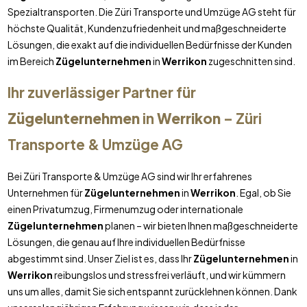
Spezialtransporten. Die Züri Transporte und Umzüge AG steht für
höchste Qualität, Kundenzufriedenheit und maßgeschneiderte
Lösungen, die exakt auf die individuellen Bedürfnisse der Kunden
im Bereich
Zügelunternehmen
in
Werrikon
zugeschnitten sind.
Ihr zuverlässiger Partner für
Zügelunternehmen
in
Werrikon
– Züri
Transporte & Umzüge AG
Bei Züri Transporte & Umzüge AG sind wir Ihr erfahrenes
Unternehmen für
Zügelunternehmen
in
Werrikon
. Egal, ob Sie
einen Privatumzug, Firmenumzug oder internationale
Zügelunternehmen
planen – wir bieten Ihnen maßgeschneiderte
Lösungen, die genau auf Ihre individuellen Bedürfnisse
abgestimmt sind. Unser Ziel ist es, dass Ihr
Zügelunternehmen
in
Werrikon
reibungslos und stressfrei verläuft, und wir kümmern
uns um alles, damit Sie sich entspannt zurücklehnen können. Dank