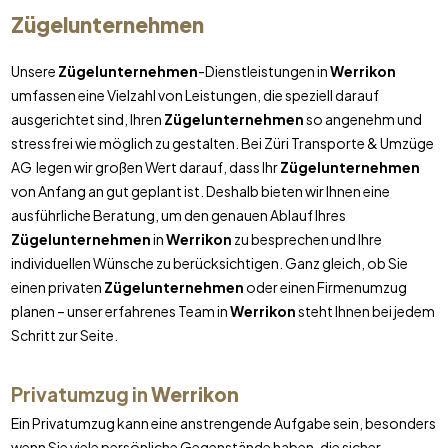
Zügelunternehmen
Unsere
Zügelunternehmen
-Dienstleistungen in
Werrikon
umfassen eine Vielzahl von Leistungen, die speziell darauf
ausgerichtet sind, Ihren
Zügelunternehmen
so angenehm und
stressfrei wie möglich zu gestalten. Bei Züri Transporte & Umzüge
AG legen wir großen Wert darauf, dass Ihr
Zügelunternehmen
von Anfang an gut geplant ist. Deshalb bieten wir Ihnen eine
ausführliche Beratung, um den genauen Ablauf Ihres
Zügelunternehmen
in
Werrikon
zu besprechen und Ihre
individuellen Wünsche zu berücksichtigen. Ganz gleich, ob Sie
einen privaten
Zügelunternehmen
oder einen Firmenumzug
planen – unser erfahrenes Team in
Werrikon
steht Ihnen bei jedem
Schritt zur Seite.
Privatumzug in
Werrikon
Ein Privatumzug kann eine anstrengende Aufgabe sein, besonders
wenn Sie viele persönliche Gegenstände haben, die sicher