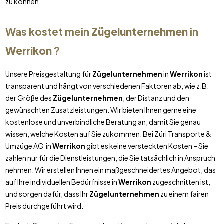
zu können.
Was kostet mein
Zügelunternehmen
in
Werrikon
?
Unsere Preisgestaltung für
Zügelunternehmen
in
Werrikon
ist
transparent und hängt von verschiedenen Faktoren ab, wie z.B.
der Größe des
Zügelunternehmen
, der Distanz und den
gewünschten Zusatzleistungen. Wir bieten Ihnen gerne eine
kostenlose und unverbindliche Beratung an, damit Sie genau
wissen, welche Kosten auf Sie zukommen. Bei Züri Transporte &
Umzüge AG in
Werrikon
gibt es keine versteckten Kosten – Sie
zahlen nur für die Dienstleistungen, die Sie tatsächlich in Anspruch
nehmen. Wir erstellen Ihnen ein maßgeschneidertes Angebot, das
auf Ihre individuellen Bedürfnisse in
Werrikon
zugeschnitten ist,
und sorgen dafür, dass Ihr
Zügelunternehmen
zu einem fairen
Preis durchgeführt wird.