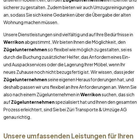
sicherer zu gestalten. Zudem bieten wir auch Umzugsreinigungen
an, sodass Sie sich keine Gedanken über die Übergabe der alten
Wohnung machen müssen.
Unsere Dienstleistungen sind vielfältig und auf Ihre Bedürfnisse in
Werrikon
abgestimmt. Wir bieten Ihnen die Möglichkeit, den
Zügelunternehmen
so flexibel wie möglich zu gestalten, sei es
durch die Buchung zusätzlicher Helfer, das Anfordern eines Ein-
und Auspackservices oder die Lagerung Ihrer Möbel, wenn Ihr
neues Zuhause noch nicht bezugsfertig ist. Wir wissen, dass jeder
Zügelunternehmen
seine eigenen Herausforderungen hat, und
deshalb passen wir uns flexibel an Ihre Anforderungen an. Wenn Sie
also nach einem Zügelunternehmen in
Werrikon
suchen, das sich
auf
Zügelunternehmen
spezialisiert hat und Ihnen den gesamten
Prozess erleichtert, sind Sie bei Züri Transporte & Umzüge AG
genau richtig.
Unsere umfassenden Leistungen für Ihren