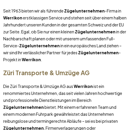
Seit 1963 bieten wir als führende
Zügelunternehmen
-Firma in
Werrikon
erstklassigen Service und stehen seit über einem halben
Jahrhundert unseren Kunden in der gesamten Schweiz und der EU
zur Seite. Egal, ob Sie nur einen kleinen
Zügelunternehmen
in der
Nachbarschaft planen oder mit unserem umfassenden Full-
Service-
Zügelunternehmen
in ein europäisches Land ziehen –
wir sind Ihr verlässlicher Partner für jedes
Zügelunternehmen
-
Projekt in
Werrikon
.
Züri Transporte & Umzüge AG
Die Züri Transporte & Umzüge AG aus
Werrikon
ist ein
renommiertes Unternehmen, das seit vielen Jahren hochwertige
und professionelle Dienstleistungen im Bereich
Zügelunternehmen
bietet. Mit einem erfahrenen Team und
einem modernen Fuhrpark gewährleistet das Unternehmen
reibungslose und termingerechte Abläufe – sei es bei privaten
Zügelunternehmen
, Firmenverlagerungen oder