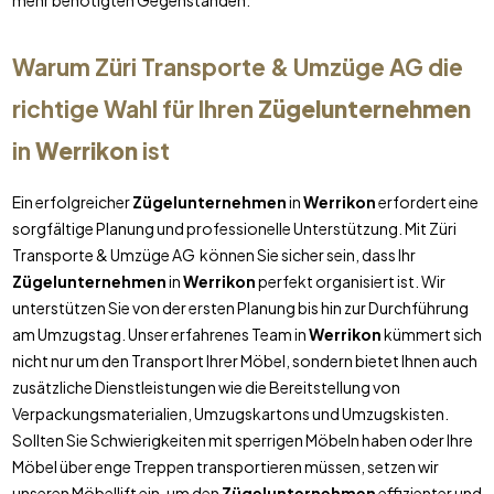
mehr benötigten Gegenständen.
Warum Züri Transporte & Umzüge AG die
richtige Wahl für Ihren
Zügelunternehmen
in
Werrikon
ist
Ein erfolgreicher
Zügelunternehmen
in
Werrikon
erfordert eine
sorgfältige Planung und professionelle Unterstützung. Mit Züri
Transporte & Umzüge AG können Sie sicher sein, dass Ihr
Zügelunternehmen
in
Werrikon
perfekt organisiert ist. Wir
unterstützen Sie von der ersten Planung bis hin zur Durchführung
am Umzugstag. Unser erfahrenes Team in
Werrikon
kümmert sich
nicht nur um den Transport Ihrer Möbel, sondern bietet Ihnen auch
zusätzliche Dienstleistungen wie die Bereitstellung von
Verpackungsmaterialien, Umzugskartons und Umzugskisten.
Sollten Sie Schwierigkeiten mit sperrigen Möbeln haben oder Ihre
Möbel über enge Treppen transportieren müssen, setzen wir
unseren Möbellift ein, um den
Zügelunternehmen
effizienter und