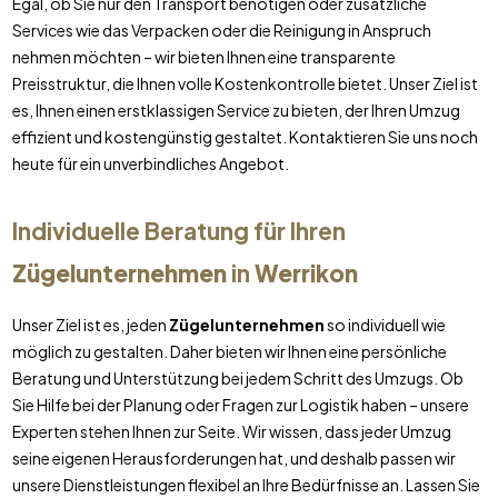
Egal, ob Sie nur den Transport benötigen oder zusätzliche
Services wie das Verpacken oder die Reinigung in Anspruch
nehmen möchten – wir bieten Ihnen eine transparente
Preisstruktur, die Ihnen volle Kostenkontrolle bietet. Unser Ziel ist
es, Ihnen einen erstklassigen Service zu bieten, der Ihren Umzug
effizient und kostengünstig gestaltet. Kontaktieren Sie uns noch
heute für ein unverbindliches Angebot.
Individuelle Beratung für Ihren
Zügelunternehmen
in
Werrikon
Unser Ziel ist es, jeden
Zügelunternehmen
so individuell wie
möglich zu gestalten. Daher bieten wir Ihnen eine persönliche
Beratung und Unterstützung bei jedem Schritt des Umzugs. Ob
Sie Hilfe bei der Planung oder Fragen zur Logistik haben – unsere
Experten stehen Ihnen zur Seite. Wir wissen, dass jeder Umzug
seine eigenen Herausforderungen hat, und deshalb passen wir
unsere Dienstleistungen flexibel an Ihre Bedürfnisse an. Lassen Sie