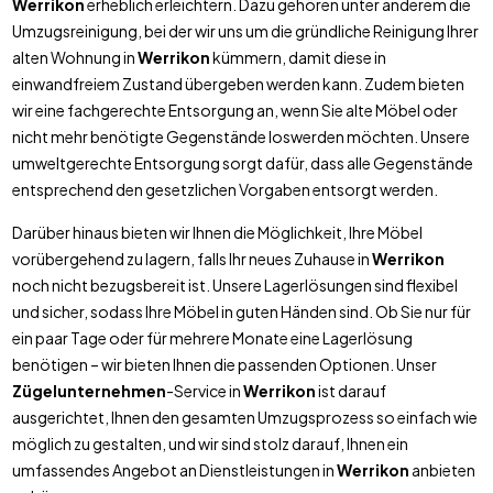
Werrikon
erheblich erleichtern. Dazu gehören unter anderem die
Umzugsreinigung, bei der wir uns um die gründliche Reinigung Ihrer
alten Wohnung in
Werrikon
kümmern, damit diese in
einwandfreiem Zustand übergeben werden kann. Zudem bieten
wir eine fachgerechte Entsorgung an, wenn Sie alte Möbel oder
nicht mehr benötigte Gegenstände loswerden möchten. Unsere
umweltgerechte Entsorgung sorgt dafür, dass alle Gegenstände
entsprechend den gesetzlichen Vorgaben entsorgt werden.
Darüber hinaus bieten wir Ihnen die Möglichkeit, Ihre Möbel
vorübergehend zu lagern, falls Ihr neues Zuhause in
Werrikon
noch nicht bezugsbereit ist. Unsere Lagerlösungen sind flexibel
und sicher, sodass Ihre Möbel in guten Händen sind. Ob Sie nur für
ein paar Tage oder für mehrere Monate eine Lagerlösung
benötigen – wir bieten Ihnen die passenden Optionen. Unser
Zügelunternehmen
-Service in
Werrikon
ist darauf
ausgerichtet, Ihnen den gesamten Umzugsprozess so einfach wie
möglich zu gestalten, und wir sind stolz darauf, Ihnen ein
umfassendes Angebot an Dienstleistungen in
Werrikon
anbieten