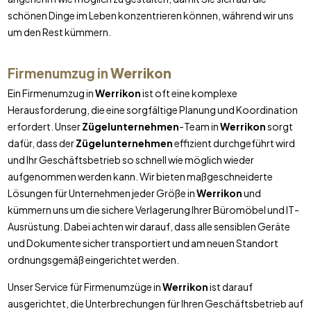
schönen Dinge im Leben konzentrieren können, während wir uns
um den Rest kümmern.
Firmenumzug in
Werrikon
Ein Firmenumzug in
Werrikon
ist oft eine komplexe
Herausforderung, die eine sorgfältige Planung und Koordination
erfordert. Unser
Zügelunternehmen
-Team in
Werrikon
sorgt
dafür, dass der
Zügelunternehmen
effizient durchgeführt wird
und Ihr Geschäftsbetrieb so schnell wie möglich wieder
aufgenommen werden kann. Wir bieten maßgeschneiderte
Lösungen für Unternehmen jeder Größe in
Werrikon
und
kümmern uns um die sichere Verlagerung Ihrer Büromöbel und IT-
Ausrüstung. Dabei achten wir darauf, dass alle sensiblen Geräte
und Dokumente sicher transportiert und am neuen Standort
ordnungsgemäß eingerichtet werden.
Unser Service für Firmenumzüge in
Werrikon
ist darauf
ausgerichtet, die Unterbrechungen für Ihren Geschäftsbetrieb auf