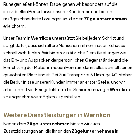
Ruhe genießen können. Dabei gehen wir besonders auf die
individuellen Bedürfnisse unserer Kunden ein und bieten
maßgeschneiderte Lösungen an, die den
Zügelunternehmen
erleichtern.
Unser Team in
Werrikon
unterstützt Sie bei jedem Schritt und
sorgt dafür, dass sich ältere Menschen in ihrem neuen Zuhause
schnell wohlfühlen. Wir bieten zusätzliche Dienstleistungen wie
das Ein- und Auspacken der persönlichen Gegenstände und die
Einrichtung der Möbel im neuen Heim an, damit alles schnell seinen
gewohnten Platz findet. Bei Züri Transporte & Umzüge AG stehen
die Bedürfnisse unserer Kunden immer an erster Stelle, und wir
arbeiten mit viel Feingefühl, um den Seniorenumzug in
Werrikon
so angenehm wie möglich zu gestalten.
Weitere Dienstleistungen in
Werrikon
Neben dem
Zügelunternehmen
bieten wir auch
Zusatzleistungen an, die Ihnen den
Zügelunternehmen
in