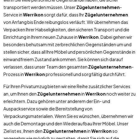
transportiert werden müssen. Unser
Zügelunternehmen
-
Service in
Werrikon
sorgt dafür, dass Ihr
Zügelunternehmen
von Anfang bis Ende reibungslos verläuft. Wir übernehmen das
Verpacken Ihrer Habseligkeiten, den sicheren Transport und die
Einrichtung in Ihrem neuen Zuhause in
Werrikon
. Dabei gehen wir
besonders behutsam mit zerbrechlichen Gegenständen um und
stellen sicher, dass all Ihre Möbel und persönlichen Gegenstände in
einwandfreiem Zustand ankommen. Sie können sich darauf
verlassen, dass unser Team den gesamten
Zügelunternehmen
-
Prozess in
Werrikon
professionell und sorgfältig durchführt.
Für Ihren Privatumzug bieten wir eine Reihe zusätzlicher Services
an, um Ihnen den
Zügelunternehmen
in
Werrikon
noch weiter zu
erleichtern. Dazu gehören unter anderem der Ein- und
Auspackservice sowie die Bereitstellung von
Verpackungsmaterialien. Wenn Sie es wünschen, übernehmen wir
auch die Demontage und den Wiederaufbau Ihrer Möbel. Unser
Ziel ist es, Ihnen den
Zügelunternehmen
in
Werrikon
so
angenehm wie möglich zu gestalten, damit Sie sich auf die