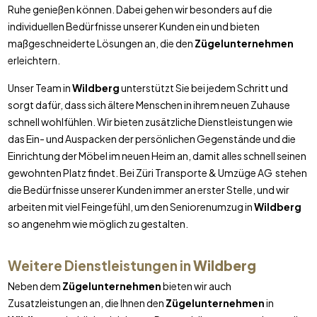
Ruhe genießen können. Dabei gehen wir besonders auf die
individuellen Bedürfnisse unserer Kunden ein und bieten
maßgeschneiderte Lösungen an, die den
Zügelunternehmen
erleichtern.
Unser Team in
Wildberg
unterstützt Sie bei jedem Schritt und
sorgt dafür, dass sich ältere Menschen in ihrem neuen Zuhause
schnell wohlfühlen. Wir bieten zusätzliche Dienstleistungen wie
das Ein- und Auspacken der persönlichen Gegenstände und die
Einrichtung der Möbel im neuen Heim an, damit alles schnell seinen
gewohnten Platz findet. Bei Züri Transporte & Umzüge AG stehen
die Bedürfnisse unserer Kunden immer an erster Stelle, und wir
arbeiten mit viel Feingefühl, um den Seniorenumzug in
Wildberg
so angenehm wie möglich zu gestalten.
Weitere Dienstleistungen in
Wildberg
Neben dem
Zügelunternehmen
bieten wir auch
Zusatzleistungen an, die Ihnen den
Zügelunternehmen
in