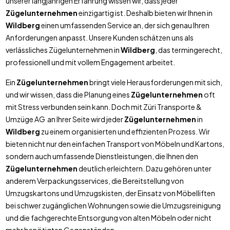
unserer langjährigen Erfahrung wissen wir, dass jeder
Zügelunternehmen
einzigartig ist. Deshalb bieten wir Ihnen in
Wildberg
einen umfassenden Service an, der sich genau Ihren
Anforderungen anpasst. Unsere Kunden schätzen uns als
verlässliches Zügelunternehmen in
Wildberg
, das termingerecht,
professionell und mit vollem Engagement arbeitet.
Ein
Zügelunternehmen
bringt viele Herausforderungen mit sich,
und wir wissen, dass die Planung eines
Zügelunternehmen
oft
mit Stress verbunden sein kann. Doch mit Züri Transporte &
Umzüge AG an Ihrer Seite wird jeder
Zügelunternehmen
in
Wildberg
zu einem organisierten und effizienten Prozess. Wir
bieten nicht nur den einfachen Transport von Möbeln und Kartons,
sondern auch umfassende Dienstleistungen, die Ihnen den
Zügelunternehmen
deutlich erleichtern. Dazu gehören unter
anderem Verpackungsservices, die Bereitstellung von
Umzugskartons und Umzugskisten, der Einsatz von Möbelliften
bei schwer zugänglichen Wohnungen sowie die Umzugsreinigung
und die fachgerechte Entsorgung von alten Möbeln oder nicht