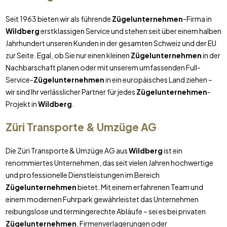
Seit 1963 bieten wir als führende
Zügelunternehmen
-Firma in
Wildberg
erstklassigen Service und stehen seit über einem halben
Jahrhundert unseren Kunden in der gesamten Schweiz und der EU
zur Seite. Egal, ob Sie nur einen kleinen
Zügelunternehmen
in der
Nachbarschaft planen oder mit unserem umfassenden Full-
Service-
Zügelunternehmen
in ein europäisches Land ziehen –
wir sind Ihr verlässlicher Partner für jedes
Zügelunternehmen
-
Projekt in
Wildberg
.
Züri Transporte & Umzüge AG
Die Züri Transporte & Umzüge AG aus
Wildberg
ist ein
renommiertes Unternehmen, das seit vielen Jahren hochwertige
und professionelle Dienstleistungen im Bereich
Zügelunternehmen
bietet. Mit einem erfahrenen Team und
einem modernen Fuhrpark gewährleistet das Unternehmen
reibungslose und termingerechte Abläufe – sei es bei privaten
Zügelunternehmen
, Firmenverlagerungen oder