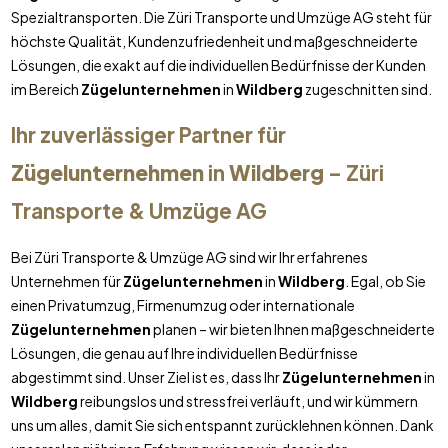
Spezialtransporten. Die Züri Transporte und Umzüge AG steht für
höchste Qualität, Kundenzufriedenheit und maßgeschneiderte
Lösungen, die exakt auf die individuellen Bedürfnisse der Kunden
im Bereich
Zügelunternehmen
in
Wildberg
zugeschnitten sind.
Ihr zuverlässiger Partner für
Zügelunternehmen
in
Wildberg
– Züri
Transporte & Umzüge AG
Bei Züri Transporte & Umzüge AG sind wir Ihr erfahrenes
Unternehmen für
Zügelunternehmen
in
Wildberg
. Egal, ob Sie
einen Privatumzug, Firmenumzug oder internationale
Zügelunternehmen
planen – wir bieten Ihnen maßgeschneiderte
Lösungen, die genau auf Ihre individuellen Bedürfnisse
abgestimmt sind. Unser Ziel ist es, dass Ihr
Zügelunternehmen
in
Wildberg
reibungslos und stressfrei verläuft, und wir kümmern
uns um alles, damit Sie sich entspannt zurücklehnen können. Dank