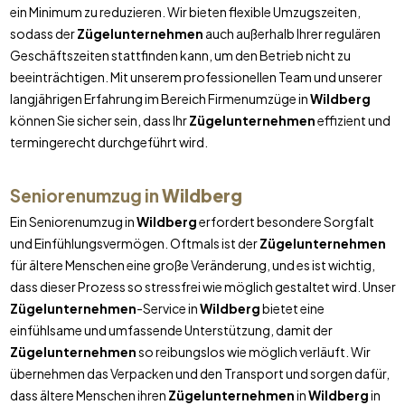
ein Minimum zu reduzieren. Wir bieten flexible Umzugszeiten,
sodass der
Zügelunternehmen
auch außerhalb Ihrer regulären
Geschäftszeiten stattfinden kann, um den Betrieb nicht zu
beeinträchtigen. Mit unserem professionellen Team und unserer
langjährigen Erfahrung im Bereich Firmenumzüge in
Wildberg
können Sie sicher sein, dass Ihr
Zügelunternehmen
effizient und
termingerecht durchgeführt wird.
Seniorenumzug in
Wildberg
Ein Seniorenumzug in
Wildberg
erfordert besondere Sorgfalt
und Einfühlungsvermögen. Oftmals ist der
Zügelunternehmen
für ältere Menschen eine große Veränderung, und es ist wichtig,
dass dieser Prozess so stressfrei wie möglich gestaltet wird. Unser
Zügelunternehmen
-Service in
Wildberg
bietet eine
einfühlsame und umfassende Unterstützung, damit der
Zügelunternehmen
so reibungslos wie möglich verläuft. Wir
übernehmen das Verpacken und den Transport und sorgen dafür,
dass ältere Menschen ihren
Zügelunternehmen
in
Wildberg
in