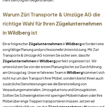
mehr benötigten Gegenständen.
Warum Züri Transporte & Umzüge AG die
richtige Wahl für Ihren
Zügelunternehmen
in
Wildberg
ist
Ein erfolgreicher
Zügelunternehmen
in
Wildberg
erfordert eine
sorgfältige Planung und professionelle Unterstützung. Mit Züri
Transporte & Umzüge AG können Sie sicher sein, dass Ihr
Zügelunternehmen
in
Wildberg
perfekt organisiert ist. Wir
unterstützen Sie von der ersten Planung bis hin zur Durchführung
am Umzugstag. Unser erfahrenes Team in
Wildberg
kümmert sich
nicht nur um den Transport Ihrer Möbel, sondern bietet Ihnen auch
zusätzliche Dienstleistungen wie die Bereitstellung von
Verpackungsmaterialien, Umzugskartons und Umzugskisten.
Sollten Sie Schwierigkeiten mit sperrigen Möbeln haben oder Ihre
Möbel über enge Treppen transportieren müssen, setzen wir
unseren Möbellift ein, um den
Zügelunternehmen
effizienter und