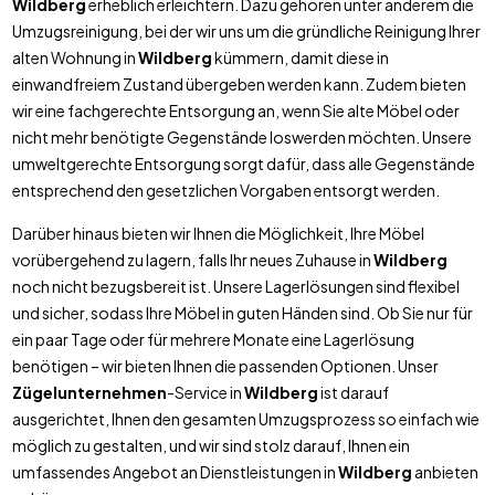
Wildberg
erheblich erleichtern. Dazu gehören unter anderem die
Umzugsreinigung, bei der wir uns um die gründliche Reinigung Ihrer
alten Wohnung in
Wildberg
kümmern, damit diese in
einwandfreiem Zustand übergeben werden kann. Zudem bieten
wir eine fachgerechte Entsorgung an, wenn Sie alte Möbel oder
nicht mehr benötigte Gegenstände loswerden möchten. Unsere
umweltgerechte Entsorgung sorgt dafür, dass alle Gegenstände
entsprechend den gesetzlichen Vorgaben entsorgt werden.
Darüber hinaus bieten wir Ihnen die Möglichkeit, Ihre Möbel
vorübergehend zu lagern, falls Ihr neues Zuhause in
Wildberg
noch nicht bezugsbereit ist. Unsere Lagerlösungen sind flexibel
und sicher, sodass Ihre Möbel in guten Händen sind. Ob Sie nur für
ein paar Tage oder für mehrere Monate eine Lagerlösung
benötigen – wir bieten Ihnen die passenden Optionen. Unser
Zügelunternehmen
-Service in
Wildberg
ist darauf
ausgerichtet, Ihnen den gesamten Umzugsprozess so einfach wie
möglich zu gestalten, und wir sind stolz darauf, Ihnen ein
umfassendes Angebot an Dienstleistungen in
Wildberg
anbieten