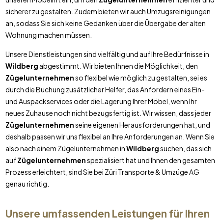
sicherer zu gestalten. Zudem bieten wir auch Umzugsreinigungen
an, sodass Sie sich keine Gedanken über die Übergabe der alten
Wohnung machen müssen.
Unsere Dienstleistungen sind vielfältig und auf Ihre Bedürfnisse in
Wildberg
abgestimmt. Wir bieten Ihnen die Möglichkeit, den
Zügelunternehmen
so flexibel wie möglich zu gestalten, sei es
durch die Buchung zusätzlicher Helfer, das Anfordern eines Ein-
und Auspackservices oder die Lagerung Ihrer Möbel, wenn Ihr
neues Zuhause noch nicht bezugsfertig ist. Wir wissen, dass jeder
Zügelunternehmen
seine eigenen Herausforderungen hat, und
deshalb passen wir uns flexibel an Ihre Anforderungen an. Wenn Sie
also nach einem Zügelunternehmen in
Wildberg
suchen, das sich
auf
Zügelunternehmen
spezialisiert hat und Ihnen den gesamten
Prozess erleichtert, sind Sie bei Züri Transporte & Umzüge AG
genau richtig.
Unsere umfassenden Leistungen für Ihren