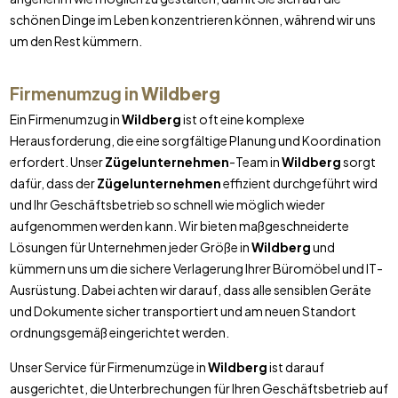
schönen Dinge im Leben konzentrieren können, während wir uns
um den Rest kümmern.
Firmenumzug in
Wildberg
Ein Firmenumzug in
Wildberg
ist oft eine komplexe
Herausforderung, die eine sorgfältige Planung und Koordination
erfordert. Unser
Zügelunternehmen
-Team in
Wildberg
sorgt
dafür, dass der
Zügelunternehmen
effizient durchgeführt wird
und Ihr Geschäftsbetrieb so schnell wie möglich wieder
aufgenommen werden kann. Wir bieten maßgeschneiderte
Lösungen für Unternehmen jeder Größe in
Wildberg
und
kümmern uns um die sichere Verlagerung Ihrer Büromöbel und IT-
Ausrüstung. Dabei achten wir darauf, dass alle sensiblen Geräte
und Dokumente sicher transportiert und am neuen Standort
ordnungsgemäß eingerichtet werden.
Unser Service für Firmenumzüge in
Wildberg
ist darauf
ausgerichtet, die Unterbrechungen für Ihren Geschäftsbetrieb auf