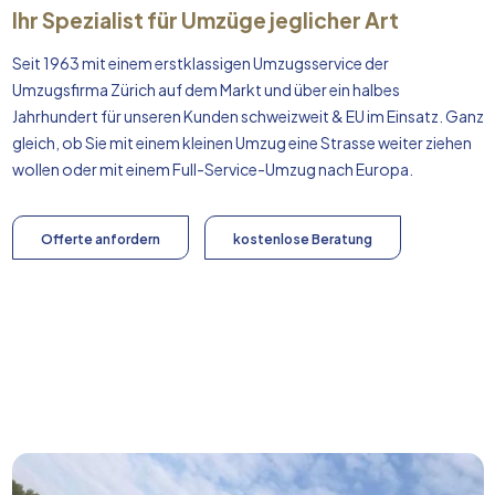
Ihr Spezialist für Umzüge jeglicher Art
Seit 1963 mit einem erstklassigen Umzugsservice der
Umzugsfirma Zürich auf dem Markt und über ein halbes
Jahrhundert für unseren Kunden schweizweit & EU im Einsatz. Ganz
gleich, ob Sie mit einem kleinen Umzug eine Strasse weiter ziehen
wollen oder mit einem Full-Service-Umzug nach
Europa
.
Offerte anfordern
kostenlose Beratung