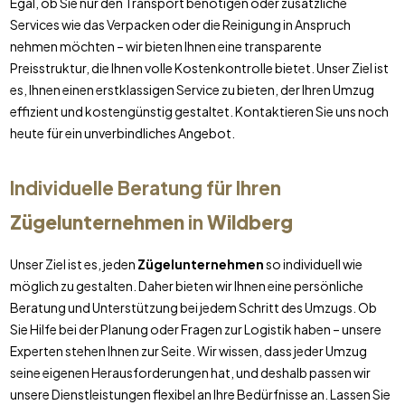
Egal, ob Sie nur den Transport benötigen oder zusätzliche
Services wie das Verpacken oder die Reinigung in Anspruch
nehmen möchten – wir bieten Ihnen eine transparente
Preisstruktur, die Ihnen volle Kostenkontrolle bietet. Unser Ziel ist
es, Ihnen einen erstklassigen Service zu bieten, der Ihren Umzug
effizient und kostengünstig gestaltet. Kontaktieren Sie uns noch
heute für ein unverbindliches Angebot.
Individuelle Beratung für Ihren
Zügelunternehmen
in
Wildberg
Unser Ziel ist es, jeden
Zügelunternehmen
so individuell wie
möglich zu gestalten. Daher bieten wir Ihnen eine persönliche
Beratung und Unterstützung bei jedem Schritt des Umzugs. Ob
Sie Hilfe bei der Planung oder Fragen zur Logistik haben – unsere
Experten stehen Ihnen zur Seite. Wir wissen, dass jeder Umzug
seine eigenen Herausforderungen hat, und deshalb passen wir
unsere Dienstleistungen flexibel an Ihre Bedürfnisse an. Lassen Sie