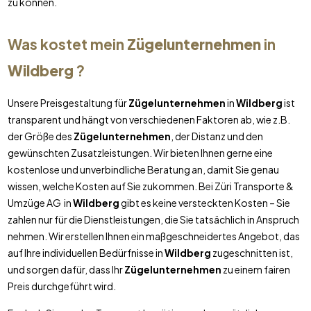
zu können.
Was kostet mein
Zügelunternehmen
in
Wildberg
?
Unsere Preisgestaltung für
Zügelunternehmen
in
Wildberg
ist
transparent und hängt von verschiedenen Faktoren ab, wie z.B.
der Größe des
Zügelunternehmen
, der Distanz und den
gewünschten Zusatzleistungen. Wir bieten Ihnen gerne eine
kostenlose und unverbindliche Beratung an, damit Sie genau
wissen, welche Kosten auf Sie zukommen. Bei Züri Transporte &
Umzüge AG in
Wildberg
gibt es keine versteckten Kosten – Sie
zahlen nur für die Dienstleistungen, die Sie tatsächlich in Anspruch
nehmen. Wir erstellen Ihnen ein maßgeschneidertes Angebot, das
auf Ihre individuellen Bedürfnisse in
Wildberg
zugeschnitten ist,
und sorgen dafür, dass Ihr
Zügelunternehmen
zu einem fairen
Preis durchgeführt wird.