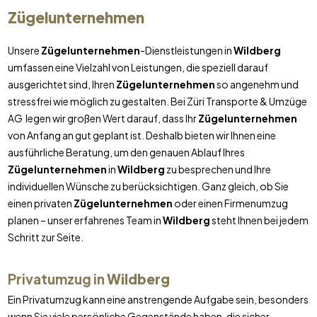
Zügelunternehmen
Unsere
Zügelunternehmen
-Dienstleistungen in
Wildberg
umfassen eine Vielzahl von Leistungen, die speziell darauf
ausgerichtet sind, Ihren
Zügelunternehmen
so angenehm und
stressfrei wie möglich zu gestalten. Bei Züri Transporte & Umzüge
AG legen wir großen Wert darauf, dass Ihr
Zügelunternehmen
von Anfang an gut geplant ist. Deshalb bieten wir Ihnen eine
ausführliche Beratung, um den genauen Ablauf Ihres
Zügelunternehmen
in
Wildberg
zu besprechen und Ihre
individuellen Wünsche zu berücksichtigen. Ganz gleich, ob Sie
einen privaten
Zügelunternehmen
oder einen Firmenumzug
planen – unser erfahrenes Team in
Wildberg
steht Ihnen bei jedem
Schritt zur Seite.
Privatumzug in
Wildberg
Ein Privatumzug kann eine anstrengende Aufgabe sein, besonders
wenn Sie viele persönliche Gegenstände haben, die sicher