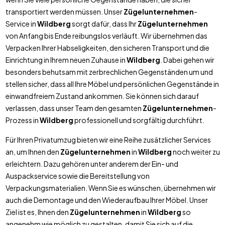
transportiert werden müssen. Unser
Zügelunternehmen
-
Service in
Wildberg
sorgt dafür, dass Ihr
Zügelunternehmen
von Anfang bis Ende reibungslos verläuft. Wir übernehmen das
Verpacken Ihrer Habseligkeiten, den sicheren Transport und die
Einrichtung in Ihrem neuen Zuhause in
Wildberg
. Dabei gehen wir
besonders behutsam mit zerbrechlichen Gegenständen um und
stellen sicher, dass all Ihre Möbel und persönlichen Gegenstände in
einwandfreiem Zustand ankommen. Sie können sich darauf
verlassen, dass unser Team den gesamten
Zügelunternehmen
-
Prozess in
Wildberg
professionell und sorgfältig durchführt.
Für Ihren Privatumzug bieten wir eine Reihe zusätzlicher Services
an, um Ihnen den
Zügelunternehmen
in
Wildberg
noch weiter zu
erleichtern. Dazu gehören unter anderem der Ein- und
Auspackservice sowie die Bereitstellung von
Verpackungsmaterialien. Wenn Sie es wünschen, übernehmen wir
auch die Demontage und den Wiederaufbau Ihrer Möbel. Unser
Ziel ist es, Ihnen den
Zügelunternehmen
in
Wildberg
so
angenehm wie möglich zu gestalten, damit Sie sich auf die