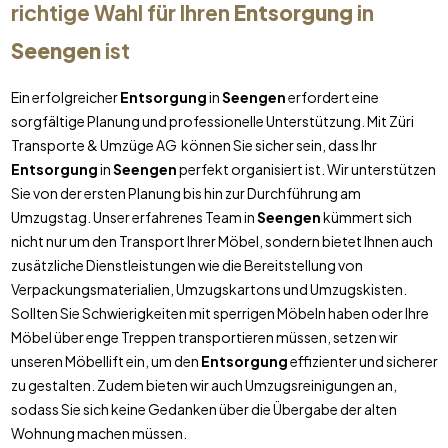
richtige Wahl für Ihren
Entsorgung
in
Seengen
ist
Ein erfolgreicher
Entsorgung
in
Seengen
erfordert eine
sorgfältige Planung und professionelle Unterstützung. Mit Züri
Transporte & Umzüge AG können Sie sicher sein, dass Ihr
Entsorgung
in
Seengen
perfekt organisiert ist. Wir unterstützen
Sie von der ersten Planung bis hin zur Durchführung am
Umzugstag. Unser erfahrenes Team in
Seengen
kümmert sich
nicht nur um den Transport Ihrer Möbel, sondern bietet Ihnen auch
zusätzliche Dienstleistungen wie die Bereitstellung von
Verpackungsmaterialien, Umzugskartons und Umzugskisten.
Sollten Sie Schwierigkeiten mit sperrigen Möbeln haben oder Ihre
Möbel über enge Treppen transportieren müssen, setzen wir
unseren Möbellift ein, um den
Entsorgung
effizienter und sicherer
zu gestalten. Zudem bieten wir auch Umzugsreinigungen an,
sodass Sie sich keine Gedanken über die Übergabe der alten
Wohnung machen müssen.