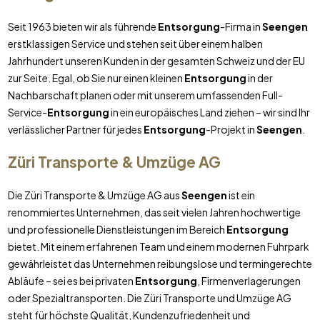
Seit 1963 bieten wir als führende
Entsorgung
-Firma in
Seengen
erstklassigen Service und stehen seit über einem halben
Jahrhundert unseren Kunden in der gesamten Schweiz und der EU
zur Seite. Egal, ob Sie nur einen kleinen
Entsorgung
in der
Nachbarschaft planen oder mit unserem umfassenden Full-
Service-
Entsorgung
in ein europäisches Land ziehen – wir sind Ihr
verlässlicher Partner für jedes
Entsorgung
-Projekt in
Seengen
.
Züri Transporte & Umzüge AG
Die Züri Transporte & Umzüge AG aus
Seengen
ist ein
renommiertes Unternehmen, das seit vielen Jahren hochwertige
und professionelle Dienstleistungen im Bereich
Entsorgung
bietet. Mit einem erfahrenen Team und einem modernen Fuhrpark
gewährleistet das Unternehmen reibungslose und termingerechte
Abläufe – sei es bei privaten
Entsorgung
, Firmenverlagerungen
oder Spezialtransporten. Die Züri Transporte und Umzüge AG
steht für höchste Qualität, Kundenzufriedenheit und