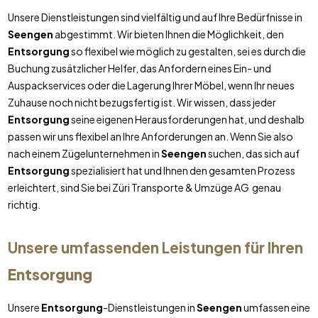
Unsere Dienstleistungen sind vielfältig und auf Ihre Bedürfnisse in
Seengen
abgestimmt. Wir bieten Ihnen die Möglichkeit, den
Entsorgung
so flexibel wie möglich zu gestalten, sei es durch die
Buchung zusätzlicher Helfer, das Anfordern eines Ein- und
Auspackservices oder die Lagerung Ihrer Möbel, wenn Ihr neues
Zuhause noch nicht bezugsfertig ist. Wir wissen, dass jeder
Entsorgung
seine eigenen Herausforderungen hat, und deshalb
passen wir uns flexibel an Ihre Anforderungen an. Wenn Sie also
nach einem Zügelunternehmen in
Seengen
suchen, das sich auf
Entsorgung
spezialisiert hat und Ihnen den gesamten Prozess
erleichtert, sind Sie bei Züri Transporte & Umzüge AG genau
richtig.
Unsere umfassenden Leistungen für Ihren
Entsorgung
Unsere
Entsorgung
-Dienstleistungen in
Seengen
umfassen eine