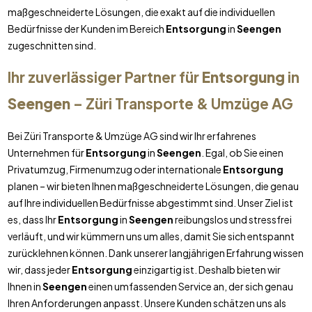
maßgeschneiderte Lösungen, die exakt auf die individuellen
Bedürfnisse der Kunden im Bereich
Entsorgung
in
Seengen
zugeschnitten sind.
Ihr zuverlässiger Partner für
Entsorgung
in
Seengen
– Züri Transporte & Umzüge AG
Bei Züri Transporte & Umzüge AG sind wir Ihr erfahrenes
Unternehmen für
Entsorgung
in
Seengen
. Egal, ob Sie einen
Privatumzug, Firmenumzug oder internationale
Entsorgung
planen – wir bieten Ihnen maßgeschneiderte Lösungen, die genau
auf Ihre individuellen Bedürfnisse abgestimmt sind. Unser Ziel ist
es, dass Ihr
Entsorgung
in
Seengen
reibungslos und stressfrei
verläuft, und wir kümmern uns um alles, damit Sie sich entspannt
zurücklehnen können. Dank unserer langjährigen Erfahrung wissen
wir, dass jeder
Entsorgung
einzigartig ist. Deshalb bieten wir
Ihnen in
Seengen
einen umfassenden Service an, der sich genau
Ihren Anforderungen anpasst. Unsere Kunden schätzen uns als