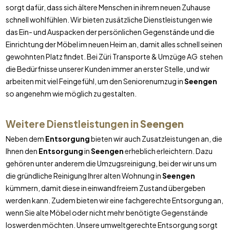
sorgt dafür, dass sich ältere Menschen in ihrem neuen Zuhause
schnell wohlfühlen. Wir bieten zusätzliche Dienstleistungen wie
das Ein- und Auspacken der persönlichen Gegenstände und die
Einrichtung der Möbel im neuen Heim an, damit alles schnell seinen
gewohnten Platz findet. Bei Züri Transporte & Umzüge AG stehen
die Bedürfnisse unserer Kunden immer an erster Stelle, und wir
arbeiten mit viel Feingefühl, um den Seniorenumzug in
Seengen
so angenehm wie möglich zu gestalten.
Weitere Dienstleistungen in
Seengen
Neben dem
Entsorgung
bieten wir auch Zusatzleistungen an, die
Ihnen den
Entsorgung
in
Seengen
erheblich erleichtern. Dazu
gehören unter anderem die Umzugsreinigung, bei der wir uns um
die gründliche Reinigung Ihrer alten Wohnung in
Seengen
kümmern, damit diese in einwandfreiem Zustand übergeben
werden kann. Zudem bieten wir eine fachgerechte Entsorgung an,
wenn Sie alte Möbel oder nicht mehr benötigte Gegenstände
loswerden möchten. Unsere umweltgerechte Entsorgung sorgt