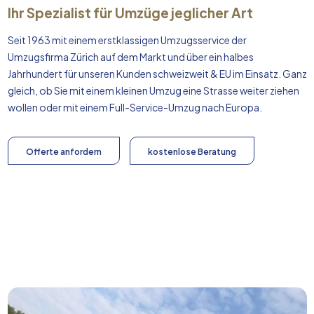
Ihr Spezialist für Umzüge jeglicher Art
Seit 1963 mit einem erstklassigen Umzugsservice der
Umzugsfirma Zürich auf dem Markt und über ein halbes
Jahrhundert für unseren Kunden schweizweit & EU im Einsatz. Ganz
gleich, ob Sie mit einem kleinen Umzug eine Strasse weiter ziehen
wollen oder mit einem Full-Service-Umzug nach
Europa
.
Offerte anfordern
kostenlose Beratung