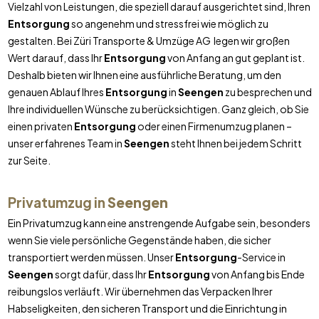
Vielzahl von Leistungen, die speziell darauf ausgerichtet sind, Ihren
Entsorgung
so angenehm und stressfrei wie möglich zu
gestalten. Bei Züri Transporte & Umzüge AG legen wir großen
Wert darauf, dass Ihr
Entsorgung
von Anfang an gut geplant ist.
Deshalb bieten wir Ihnen eine ausführliche Beratung, um den
genauen Ablauf Ihres
Entsorgung
in
Seengen
zu besprechen und
Ihre individuellen Wünsche zu berücksichtigen. Ganz gleich, ob Sie
einen privaten
Entsorgung
oder einen Firmenumzug planen –
unser erfahrenes Team in
Seengen
steht Ihnen bei jedem Schritt
zur Seite.
Privatumzug in
Seengen
Ein Privatumzug kann eine anstrengende Aufgabe sein, besonders
wenn Sie viele persönliche Gegenstände haben, die sicher
transportiert werden müssen. Unser
Entsorgung
-Service in
Seengen
sorgt dafür, dass Ihr
Entsorgung
von Anfang bis Ende
reibungslos verläuft. Wir übernehmen das Verpacken Ihrer
Habseligkeiten, den sicheren Transport und die Einrichtung in