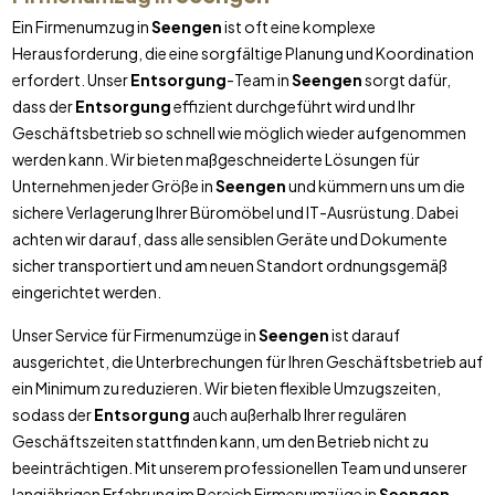
Ein Firmenumzug in
Seengen
ist oft eine komplexe
Herausforderung, die eine sorgfältige Planung und Koordination
erfordert. Unser
Entsorgung
-Team in
Seengen
sorgt dafür,
dass der
Entsorgung
effizient durchgeführt wird und Ihr
Geschäftsbetrieb so schnell wie möglich wieder aufgenommen
werden kann. Wir bieten maßgeschneiderte Lösungen für
Unternehmen jeder Größe in
Seengen
und kümmern uns um die
sichere Verlagerung Ihrer Büromöbel und IT-Ausrüstung. Dabei
achten wir darauf, dass alle sensiblen Geräte und Dokumente
sicher transportiert und am neuen Standort ordnungsgemäß
eingerichtet werden.
Unser Service für Firmenumzüge in
Seengen
ist darauf
ausgerichtet, die Unterbrechungen für Ihren Geschäftsbetrieb auf
ein Minimum zu reduzieren. Wir bieten flexible Umzugszeiten,
sodass der
Entsorgung
auch außerhalb Ihrer regulären
Geschäftszeiten stattfinden kann, um den Betrieb nicht zu
beeinträchtigen. Mit unserem professionellen Team und unserer
langjährigen Erfahrung im Bereich Firmenumzüge in
Seengen