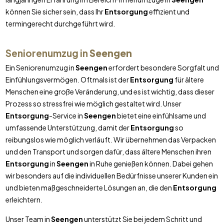
können Sie sicher sein, dass Ihr
Entsorgung
effizient und
termingerecht durchgeführt wird.
Seniorenumzug in
Seengen
Ein Seniorenumzug in
Seengen
erfordert besondere Sorgfalt und
Einfühlungsvermögen. Oftmals ist der
Entsorgung
für ältere
Menschen eine große Veränderung, und es ist wichtig, dass dieser
Prozess so stressfrei wie möglich gestaltet wird. Unser
Entsorgung
-Service in
Seengen
bietet eine einfühlsame und
umfassende Unterstützung, damit der
Entsorgung
so
reibungslos wie möglich verläuft. Wir übernehmen das Verpacken
und den Transport und sorgen dafür, dass ältere Menschen ihren
Entsorgung
in
Seengen
in Ruhe genießen können. Dabei gehen
wir besonders auf die individuellen Bedürfnisse unserer Kunden ein
und bieten maßgeschneiderte Lösungen an, die den
Entsorgung
erleichtern.
Unser Team in
Seengen
unterstützt Sie bei jedem Schritt und