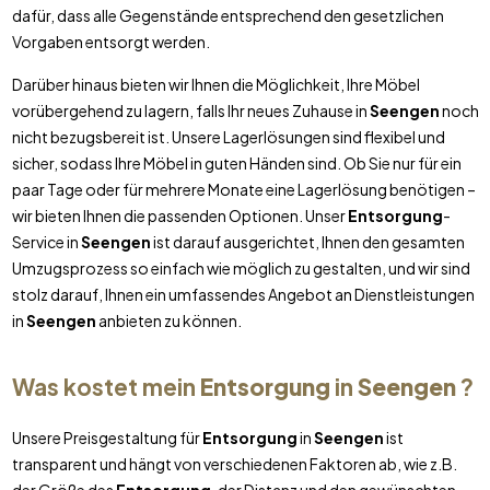
dafür, dass alle Gegenstände entsprechend den gesetzlichen
Vorgaben entsorgt werden.
Darüber hinaus bieten wir Ihnen die Möglichkeit, Ihre Möbel
vorübergehend zu lagern, falls Ihr neues Zuhause in
Seengen
noch
nicht bezugsbereit ist. Unsere Lagerlösungen sind flexibel und
sicher, sodass Ihre Möbel in guten Händen sind. Ob Sie nur für ein
paar Tage oder für mehrere Monate eine Lagerlösung benötigen –
wir bieten Ihnen die passenden Optionen. Unser
Entsorgung
-
Service in
Seengen
ist darauf ausgerichtet, Ihnen den gesamten
Umzugsprozess so einfach wie möglich zu gestalten, und wir sind
stolz darauf, Ihnen ein umfassendes Angebot an Dienstleistungen
in
Seengen
anbieten zu können.
Was kostet mein
Entsorgung
in
Seengen
?
Unsere Preisgestaltung für
Entsorgung
in
Seengen
ist
transparent und hängt von verschiedenen Faktoren ab, wie z.B.