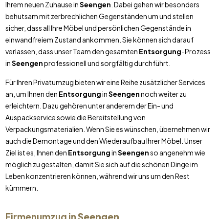
Ihrem neuen Zuhause in
Seengen
. Dabei gehen wir besonders
behutsam mit zerbrechlichen Gegenständen um und stellen
sicher, dass all Ihre Möbel und persönlichen Gegenstände in
einwandfreiem Zustand ankommen. Sie können sich darauf
verlassen, dass unser Team den gesamten
Entsorgung
-Prozess
in
Seengen
professionell und sorgfältig durchführt.
Für Ihren Privatumzug bieten wir eine Reihe zusätzlicher Services
an, um Ihnen den
Entsorgung
in
Seengen
noch weiter zu
erleichtern. Dazu gehören unter anderem der Ein- und
Auspackservice sowie die Bereitstellung von
Verpackungsmaterialien. Wenn Sie es wünschen, übernehmen wir
auch die Demontage und den Wiederaufbau Ihrer Möbel. Unser
Ziel ist es, Ihnen den
Entsorgung
in
Seengen
so angenehm wie
möglich zu gestalten, damit Sie sich auf die schönen Dinge im
Leben konzentrieren können, während wir uns um den Rest
kümmern.
Firmenumzug in
Seengen