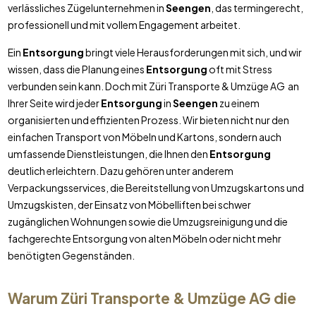
verlässliches Zügelunternehmen in
Seengen
, das termingerecht,
professionell und mit vollem Engagement arbeitet.
Ein
Entsorgung
bringt viele Herausforderungen mit sich, und wir
wissen, dass die Planung eines
Entsorgung
oft mit Stress
verbunden sein kann. Doch mit Züri Transporte & Umzüge AG an
Ihrer Seite wird jeder
Entsorgung
in
Seengen
zu einem
organisierten und effizienten Prozess. Wir bieten nicht nur den
einfachen Transport von Möbeln und Kartons, sondern auch
umfassende Dienstleistungen, die Ihnen den
Entsorgung
deutlich erleichtern. Dazu gehören unter anderem
Verpackungsservices, die Bereitstellung von Umzugskartons und
Umzugskisten, der Einsatz von Möbelliften bei schwer
zugänglichen Wohnungen sowie die Umzugsreinigung und die
fachgerechte Entsorgung von alten Möbeln oder nicht mehr
benötigten Gegenständen.
Warum Züri Transporte & Umzüge AG die