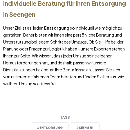
Individuelle Beratung für Ihren
Entsorgung
in
Seengen
Unser Ziel ist es, jeden
Entsorgung
so individuell wie möglich zu
gestalten. Daher bieten wir Ihnen eine persönliche Beratung und
Unterstützung bei jedem Schritt des Umzugs. Ob Sie Hilfe bei der
Planung oder Fragen zur Logistik haben – unsere Experten stehen
Ihnen zur Seite. Wir wissen, dass jeder Umzug seine eigenen
Herausforderungen hat, und deshalb passen wir unsere
Dienstleistungen flexibel an Ihre Bedürfnisse an. Lassen Sie sich
von unserem erfahrenen Team beraten und finden Sie heraus, wie
wir Ihren Umzug so stressfrei.
TAGS
#
ENTSORGUNG
#
SEENGEN