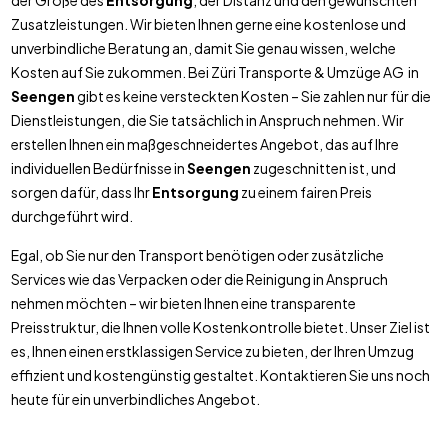
der Größe des
Entsorgung
, der Distanz und den gewünschten
Zusatzleistungen. Wir bieten Ihnen gerne eine kostenlose und
unverbindliche Beratung an, damit Sie genau wissen, welche
Kosten auf Sie zukommen. Bei Züri Transporte & Umzüge AG in
Seengen
gibt es keine versteckten Kosten – Sie zahlen nur für die
Dienstleistungen, die Sie tatsächlich in Anspruch nehmen. Wir
erstellen Ihnen ein maßgeschneidertes Angebot, das auf Ihre
individuellen Bedürfnisse in
Seengen
zugeschnitten ist, und
sorgen dafür, dass Ihr
Entsorgung
zu einem fairen Preis
durchgeführt wird.
Egal, ob Sie nur den Transport benötigen oder zusätzliche
Services wie das Verpacken oder die Reinigung in Anspruch
nehmen möchten – wir bieten Ihnen eine transparente
Preisstruktur, die Ihnen volle Kostenkontrolle bietet. Unser Ziel ist
es, Ihnen einen erstklassigen Service zu bieten, der Ihren Umzug
effizient und kostengünstig gestaltet. Kontaktieren Sie uns noch
heute für ein unverbindliches Angebot.