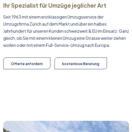
Ihr Spezialist für Umzüge jeglicher Art
Seit 1963 mit einem erstklassigen Umzugsservice der
Umzugsfirma Zürich auf dem Markt und über ein halbes
Jahrhundert für unseren Kunden schweizweit & EU im Einsatz. Ganz
gleich, ob Sie mit einem kleinen Umzug eine Strasse weiter ziehen
wollen oder mit einem Full-Service-Umzug nach
Europa
.
Offerte anfordern
kostenlose Beratung