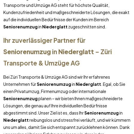
Transporte und Umzüge AG steht für höchste Qualität,
Kundenzufriedenheit und maßgeschneiderte Lösungen, die exakt
auf die individuellen Bedürfnisse der Kunden im Bereich
Seniorenumzug
in
Niederglatt
zugeschnitten sind.
Ihr zuverlässiger Partner für
Seniorenumzug
in
Niederglatt
– Züri
Transporte & Umzüge AG
Bei Züri Transporte & Umzüge AG sind wir Ihr erfahrenes
Unternehmen für
Seniorenumzug
in
Niederglatt
. Egal, ob Sie
einen Privatumzug, Firmenumzug oder internationale
Seniorenumzug
planen – wir bieten Ihnen maßgeschneiderte
Lösungen, die genau auf Ihre individuellen Bedürfnisse
abgestimmt sind. Unser Ziel ist es, dass Ihr
Seniorenumzug
in
Niederglatt
reibungslos und stressfrei verläuft, und wir kümmern
uns um alles, damit Sie sich entspannt zurücklehnen können. Dank