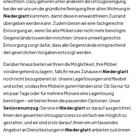
erleichtern. Dazu gehören unter anderem die Umzugsreinigung,
bei der wir uns um die gründliche Reinigung Ihrer alten Wohnung in
Niederglatt
kümmern, damit diese in einwandfreiem Zustand
übergeben werden kann. Zudem bieten wir eine fachgerechte
Entsorgung an, wenn Sie alte Möbel oder nicht mehr benötigte
Gegenstände loswerden möchten. Unsere umweltgerechte
Entsorgung sorgt dafür, dass alle Gegenstände entsprechend
den gesetzlichen Vorgaben entsorgt werden.
Darüber hinaus bieten wir Ihnen die Möglichkeit, Ihre Möbel
vorübergehend zu lagern, falls Ihr neues Zuhause in
Niederglatt
noch nicht bezugsbereit ist. Unsere Lagerlösungen sind flexibel
und sicher, sodass Ihre Möbel in guten Händen sind. Ob Sie nur für
ein paar Tage oder für mehrere Monate eine Lagerlösung
benötigen – wir bieten Ihnen die passenden Optionen. Unser
Seniorenumzug
-Service in
Niederglatt
ist darauf ausgerichtet,
Ihnen den gesamten Umzugsprozess so einfach wie möglich zu
gestalten, und wir sind stolz darauf, Ihnen ein umfassendes
Angebot an Dienstleistungen in
Niederglatt
anbieten zu können.