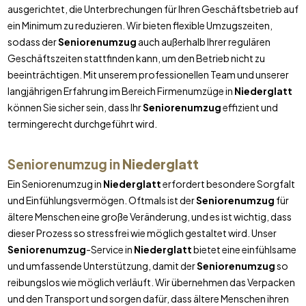
ausgerichtet, die Unterbrechungen für Ihren Geschäftsbetrieb auf
ein Minimum zu reduzieren. Wir bieten flexible Umzugszeiten,
sodass der
Seniorenumzug
auch außerhalb Ihrer regulären
Geschäftszeiten stattfinden kann, um den Betrieb nicht zu
beeinträchtigen. Mit unserem professionellen Team und unserer
langjährigen Erfahrung im Bereich Firmenumzüge in
Niederglatt
können Sie sicher sein, dass Ihr
Seniorenumzug
effizient und
termingerecht durchgeführt wird.
Seniorenumzug in
Niederglatt
Ein Seniorenumzug in
Niederglatt
erfordert besondere Sorgfalt
und Einfühlungsvermögen. Oftmals ist der
Seniorenumzug
für
ältere Menschen eine große Veränderung, und es ist wichtig, dass
dieser Prozess so stressfrei wie möglich gestaltet wird. Unser
Seniorenumzug
-Service in
Niederglatt
bietet eine einfühlsame
und umfassende Unterstützung, damit der
Seniorenumzug
so
reibungslos wie möglich verläuft. Wir übernehmen das Verpacken
und den Transport und sorgen dafür, dass ältere Menschen ihren