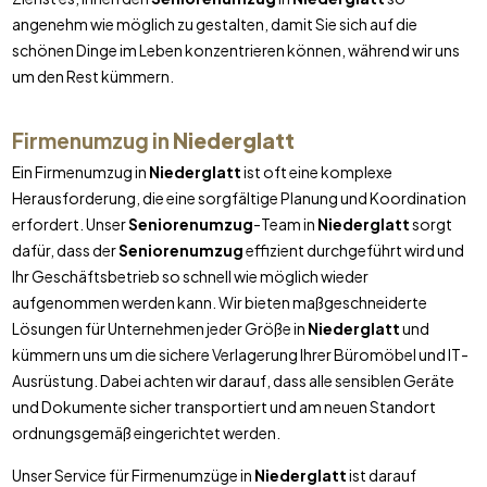
angenehm wie möglich zu gestalten, damit Sie sich auf die
schönen Dinge im Leben konzentrieren können, während wir uns
um den Rest kümmern.
Firmenumzug in
Niederglatt
Ein Firmenumzug in
Niederglatt
ist oft eine komplexe
Herausforderung, die eine sorgfältige Planung und Koordination
erfordert. Unser
Seniorenumzug
-Team in
Niederglatt
sorgt
dafür, dass der
Seniorenumzug
effizient durchgeführt wird und
Ihr Geschäftsbetrieb so schnell wie möglich wieder
aufgenommen werden kann. Wir bieten maßgeschneiderte
Lösungen für Unternehmen jeder Größe in
Niederglatt
und
kümmern uns um die sichere Verlagerung Ihrer Büromöbel und IT-
Ausrüstung. Dabei achten wir darauf, dass alle sensiblen Geräte
und Dokumente sicher transportiert und am neuen Standort
ordnungsgemäß eingerichtet werden.
Unser Service für Firmenumzüge in
Niederglatt
ist darauf