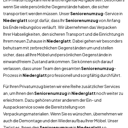
wenn Sie viele persönliche Gegenstände haben, die sicher
transportiert werden müssen. Unser
Seniorenumzug
-Service in
Niederglatt
sorgt dafür, dass Ihr
Seniorenumzug
von Anfang
bis Ende reibungslos verläuft. Wir übernehmen das Verpacken
Ihrer Habseligkeiten, den sicheren Transport und die Einrichtung in
Ihrem neuen Zuhause in
Niederglatt
. Dabei gehen wir besonders
behutsam mit zerbrechlichen Gegenständen um und stellen
sicher, dass all Ihre Möbel und persönlichen Gegenstände in
einwandfreiem Zustand ankommen. Sie können sich darauf
verlassen, dass unser Team den gesamten
Seniorenumzug
-
Prozess in
Niederglatt
professionell und sorgfältig durchführt.
Für Ihren Privatumzug bieten wir eine Reihe zusätzlicher Services
an, um Ihnen den
Seniorenumzug
in
Niederglatt
noch weiter zu
erleichtern. Dazu gehören unter anderem der Ein- und
Auspackservice sowie die Bereitstellung von
Verpackungsmaterialien. Wenn Sie es wünschen, übernehmen wir
auch die Demontage und den Wiederaufbau Ihrer Möbel. Unser
Ziel ist es, Ihnen den
Seniorenumzug
in
Niederglatt
so