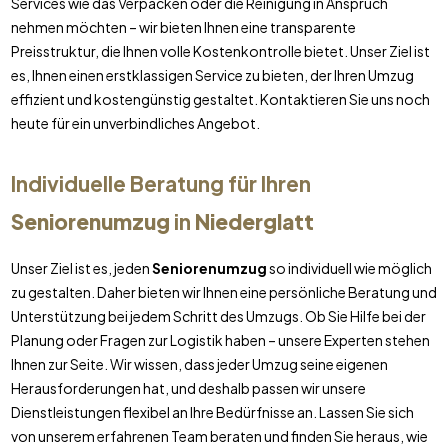
Services wie das Verpacken oder die Reinigung in Anspruch
nehmen möchten – wir bieten Ihnen eine transparente
Preisstruktur, die Ihnen volle Kostenkontrolle bietet. Unser Ziel ist
es, Ihnen einen erstklassigen Service zu bieten, der Ihren Umzug
effizient und kostengünstig gestaltet. Kontaktieren Sie uns noch
heute für ein unverbindliches Angebot.
Individuelle Beratung für Ihren
Seniorenumzug
in
Niederglatt
Unser Ziel ist es, jeden
Seniorenumzug
so individuell wie möglich
zu gestalten. Daher bieten wir Ihnen eine persönliche Beratung und
Unterstützung bei jedem Schritt des Umzugs. Ob Sie Hilfe bei der
Planung oder Fragen zur Logistik haben – unsere Experten stehen
Ihnen zur Seite. Wir wissen, dass jeder Umzug seine eigenen
Herausforderungen hat, und deshalb passen wir unsere
Dienstleistungen flexibel an Ihre Bedürfnisse an. Lassen Sie sich
von unserem erfahrenen Team beraten und finden Sie heraus, wie