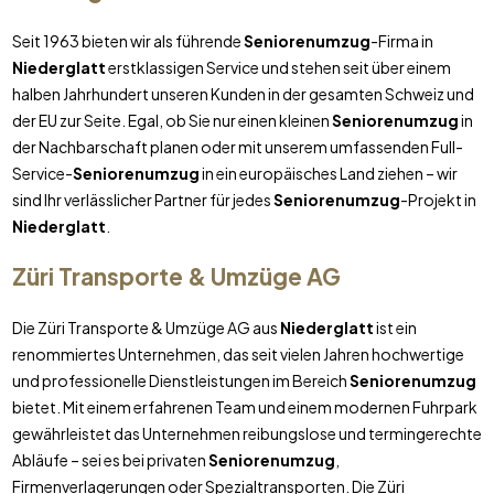
Seit 1963 bieten wir als führende
Seniorenumzug
-Firma in
Niederglatt
erstklassigen Service und stehen seit über einem
halben Jahrhundert unseren Kunden in der gesamten Schweiz und
der EU zur Seite. Egal, ob Sie nur einen kleinen
Seniorenumzug
in
der Nachbarschaft planen oder mit unserem umfassenden Full-
Service-
Seniorenumzug
in ein europäisches Land ziehen – wir
sind Ihr verlässlicher Partner für jedes
Seniorenumzug
-Projekt in
Niederglatt
.
Züri Transporte & Umzüge AG
Die Züri Transporte & Umzüge AG aus
Niederglatt
ist ein
renommiertes Unternehmen, das seit vielen Jahren hochwertige
und professionelle Dienstleistungen im Bereich
Seniorenumzug
bietet. Mit einem erfahrenen Team und einem modernen Fuhrpark
gewährleistet das Unternehmen reibungslose und termingerechte
Abläufe – sei es bei privaten
Seniorenumzug
,
Firmenverlagerungen oder Spezialtransporten. Die Züri