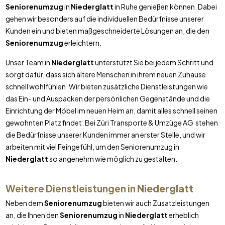
Seniorenumzug
in
Niederglatt
in Ruhe genießen können. Dabei
gehen wir besonders auf die individuellen Bedürfnisse unserer
Kunden ein und bieten maßgeschneiderte Lösungen an, die den
Seniorenumzug
erleichtern.
Unser Team in
Niederglatt
unterstützt Sie bei jedem Schritt und
sorgt dafür, dass sich ältere Menschen in ihrem neuen Zuhause
schnell wohlfühlen. Wir bieten zusätzliche Dienstleistungen wie
das Ein- und Auspacken der persönlichen Gegenstände und die
Einrichtung der Möbel im neuen Heim an, damit alles schnell seinen
gewohnten Platz findet. Bei Züri Transporte & Umzüge AG stehen
die Bedürfnisse unserer Kunden immer an erster Stelle, und wir
arbeiten mit viel Feingefühl, um den Seniorenumzug in
Niederglatt
so angenehm wie möglich zu gestalten.
Weitere Dienstleistungen in
Niederglatt
Neben dem
Seniorenumzug
bieten wir auch Zusatzleistungen
an, die Ihnen den
Seniorenumzug
in
Niederglatt
erheblich