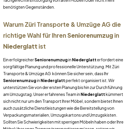
fachgerechte Entsorgung von alten Möbeln oder nicht mehr
benötigten Gegenständen.
Warum Züri Transporte & Umzüge AG die
richtige Wahl für Ihren
Seniorenumzug
in
Niederglatt
ist
Ein erfolgreicher
Seniorenumzug
in
Niederglatt
erfordert eine
sorgfältige Planung und professionelle Unterstützung. Mit Züri
Transporte & Umzüge AG können Sie sicher sein, dass Ihr
Seniorenumzug
in
Niederglatt
perfekt organisiert ist. Wir
unterstützen Sie von der ersten Planung bis hin zur Durchführung
am Umzugstag. Unser erfahrenes Team in
Niederglatt
kümmert
sich nicht nur um den Transport Ihrer Möbel, sondern bietet Ihnen
auch zusätzliche Dienstleistungen wie die Bereitstellung von
Verpackungsmaterialien, Umzugskartons und Umzugskisten.
Sollten Sie Schwierigkeiten mit sperrigen Möbeln haben oder Ihre
Möbel über enge Treppen transportieren müssen, setzen wir