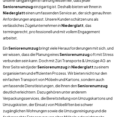
unserer langjährigen Erfahrung wissen wir, dass jeder
Seniorenumzug
einzigartig ist. Deshalb bieten wir Ihnen in
Niederglatt
einen umfassenden Service an, der sich genau Ihren
Anforderungen anpasst. Unsere Kunden schätzen uns als
verlässliches Zügelunternehmen in
Niederglatt
, das
termingerecht, professionell und mit vollem Engagement
arbeitet.
Ein
Seniorenumzug
bringt viele Herausforderungen mit sich, und
wir wissen, dass die Planung eines
Seniorenumzug
oft mit Stress
verbunden sein kann. Doch mit Züri Transporte & Umzüge AG an
Ihrer Seite wird jeder
Seniorenumzug
in
Niederglatt
zu einem
organisierten und effizienten Prozess. Wir bieten nicht nur den
einfachen Transport von Möbeln und Kartons, sondern auch
umfassende Dienstleistungen, die Ihnen den
Seniorenumzug
deutlich erleichtern. Dazu gehören unter anderem
Verpackungsservices, die Bereitstellung von Umzugskartons und
Umzugskisten, der Einsatz von Möbelliften bei schwer
zugänglichen Wohnungen sowie die Umzugsreinigung und die