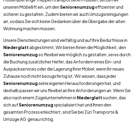
unseren Möbellift ein, um den
Seniorenumzug
effizienter und
sicherer zu gestalten. Zudem bieten wir auch Umzugsreinigungen
an, sodass Sie sich keine Gedanken über die Übergabe der alten
Wohnung machen müssen.
Unsere Dienstleistungen sind vielfältig und auf Ihre Bedürfnisse in
Niederglatt
abgestimmt. Wir bieten Ihnen die Möglichkeit, den
Seniorenumzug
so flexibel wie möglich zu gestalten, sei es durch
die Buchung zusätzlicher Helfer, das Anfordern eines Ein- und
Auspackservices oder die Lagerung Ihrer Möbel, wenn Ihr neues
Zuhause noch nicht bezugsfertig ist. Wir wissen, dass jeder
Seniorenumzug
seine eigenen Herausforderungen hat, und
deshalb passen wir uns flexibel an Ihre Anforderungen an. Wenn Sie
also nach einem Zügelunternehmen in
Niederglatt
suchen, das
sich auf
Seniorenumzug
spezialisiert hat und Ihnen den
gesamten Prozess erleichtert, sind Sie bei Züri Transporte &
Umzüge AG genau richtig.