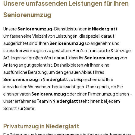
Unsere umfassenden Leistungen für Ihren
Seniorenumzug
Unsere
Seniorenumzug
-Dienstleistungen in
Niederglatt
umfassen eine Vielzahl von Leistungen, die speziell darauf
ausgerichtet sind, Ihren
Seniorenumzug
so angenehm und
stressfrei wie möglich zu gestalten. Bei Züri Transporte & Umzüge
AG legen wir großen Wert darauf, dass Ihr
Seniorenumzug
von
Anfang an gut geplant ist. Deshalb bieten wir Ihnen eine
ausführliche Beratung, um den genauen Ablauf Ihres
Seniorenumzug
in
Niederglatt
zu besprechen und Ihre
individuellen Wünsche zu berücksichtigen. Ganz gleich, ob Sie
einen privaten
Seniorenumzug
oder einen Firmenumzug planen –
unser erfahrenes Team in
Niederglatt
steht Ihnen bei jedem
Schritt zur Seite.
Privatumzug in
Niederglatt
Ein Privatumzug kann eine anstrengende Aufgabe sein, besonders