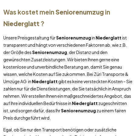
Was kostet mein
Seniorenumzug
in
Niederglatt
?
Unsere Preisgestaltung für
Seniorenumzug
in
Niederglatt
ist
transparent und hängt von verschiedenen Faktoren ab, wie z.B.
der Größe des
Seniorenumzug
, der Distanz und den
gewünschten Zusatzleistungen. Wir bieten Ihnen gerne eine
kostenlose und unverbindliche Beratung an, damit Sie genau
wissen, welche Kosten auf Sie zukommen. Bei Züri Transporte &
Umzüge AG in
Niederglatt
gibt es keine versteckten Kosten – Sie
zahlen nur für die Dienstleistungen, die Sie tatsächlich in Anspruch
nehmen. Wir erstellen Ihnen ein maßgeschneidertes Angebot, das
auf Ihre individuellen Bedürfnisse in
Niederglatt
zugeschnitten
ist, und sorgen dafür, dass Ihr
Seniorenumzug
zu einem fairen
Preis durchgeführt wird.
Egal, ob Sie nur den Transport benötigen oder zusätzliche