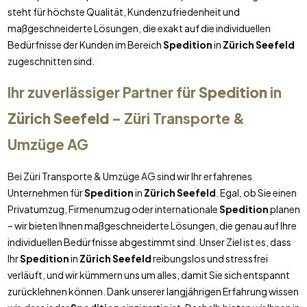
steht für höchste Qualität, Kundenzufriedenheit und
maßgeschneiderte Lösungen, die exakt auf die individuellen
Bedürfnisse der Kunden im Bereich
Spedition
in
Zürich Seefeld
zugeschnitten sind.
Ihr zuverlässiger Partner für
Spedition
in
Zürich Seefeld
– Züri Transporte &
Umzüge AG
Bei Züri Transporte & Umzüge AG sind wir Ihr erfahrenes
Unternehmen für
Spedition
in
Zürich Seefeld
. Egal, ob Sie einen
Privatumzug, Firmenumzug oder internationale
Spedition
planen
– wir bieten Ihnen maßgeschneiderte Lösungen, die genau auf Ihre
individuellen Bedürfnisse abgestimmt sind. Unser Ziel ist es, dass
Ihr
Spedition
in
Zürich Seefeld
reibungslos und stressfrei
verläuft, und wir kümmern uns um alles, damit Sie sich entspannt
zurücklehnen können. Dank unserer langjährigen Erfahrung wissen