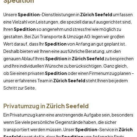
Spedition
Unsere
Spedition
-Dienstleistungen in
Zürich Seefeld
umfassen
eine Vielzahl von Leistungen, die speziell darauf ausgerichtet sind,
Ihren
Spedition
so angenehm und stressfrei wie möglich zu
gestalten. Bei Züri Transporte & Umzüge AG legen wir großen
Wert darauf, dass Ihr
Spedition
von Anfang an gut geplant ist.
Deshalb bieten wir Ihnen eine ausführliche Beratung, um den
genauen Ablauf Ihres
Spedition
in
Zürich Seefeld
zu besprechen
und Ihre individuellen Wünsche zu berücksichtigen. Ganz gleich,
ob Sie einen privaten
Spedition
oder einen Firmenumzug planen –
unser erfahrenes Team in
Zürich Seefeld
steht Ihnen bei jedem
Schritt zur Seite.
Privatumzug in
Zürich Seefeld
Ein Privatumzug kann eine anstrengende Aufgabe sein, besonders
wenn Sie viele persönliche Gegenstände haben, die sicher
transportiert werden müssen. Unser
Spedition
-Service in
Zürich
Seefeld
sorgt dafür, dass Ihr
Spedition
von Anfang bis Ende