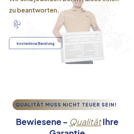
zu beantworten.
kostenlose Beratung
QUALITÄT MUSS NICHT TEUER SEIN!
Bewiesene -
Qualität
Ihre
Garantie