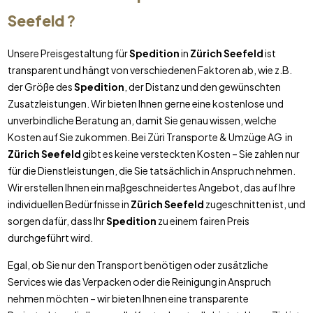
Seefeld
?
Unsere Preisgestaltung für
Spedition
in
Zürich Seefeld
ist
transparent und hängt von verschiedenen Faktoren ab, wie z.B.
der Größe des
Spedition
, der Distanz und den gewünschten
Zusatzleistungen. Wir bieten Ihnen gerne eine kostenlose und
unverbindliche Beratung an, damit Sie genau wissen, welche
Kosten auf Sie zukommen. Bei Züri Transporte & Umzüge AG in
Zürich Seefeld
gibt es keine versteckten Kosten – Sie zahlen nur
für die Dienstleistungen, die Sie tatsächlich in Anspruch nehmen.
Wir erstellen Ihnen ein maßgeschneidertes Angebot, das auf Ihre
individuellen Bedürfnisse in
Zürich Seefeld
zugeschnitten ist, und
sorgen dafür, dass Ihr
Spedition
zu einem fairen Preis
durchgeführt wird.
Egal, ob Sie nur den Transport benötigen oder zusätzliche
Services wie das Verpacken oder die Reinigung in Anspruch
nehmen möchten – wir bieten Ihnen eine transparente