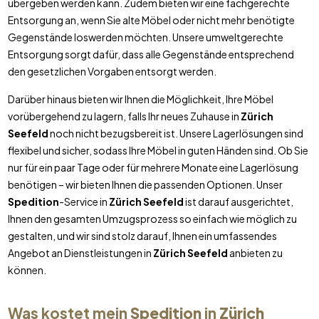
übergeben werden kann. Zudem bieten wir eine fachgerechte
Entsorgung an, wenn Sie alte Möbel oder nicht mehr benötigte
Gegenstände loswerden möchten. Unsere umweltgerechte
Entsorgung sorgt dafür, dass alle Gegenstände entsprechend
den gesetzlichen Vorgaben entsorgt werden.
Darüber hinaus bieten wir Ihnen die Möglichkeit, Ihre Möbel
vorübergehend zu lagern, falls Ihr neues Zuhause in
Zürich
Seefeld
noch nicht bezugsbereit ist. Unsere Lagerlösungen sind
flexibel und sicher, sodass Ihre Möbel in guten Händen sind. Ob Sie
nur für ein paar Tage oder für mehrere Monate eine Lagerlösung
benötigen – wir bieten Ihnen die passenden Optionen. Unser
Spedition
-Service in
Zürich Seefeld
ist darauf ausgerichtet,
Ihnen den gesamten Umzugsprozess so einfach wie möglich zu
gestalten, und wir sind stolz darauf, Ihnen ein umfassendes
Angebot an Dienstleistungen in
Zürich Seefeld
anbieten zu
können.
Was kostet mein
Spedition
in
Zürich