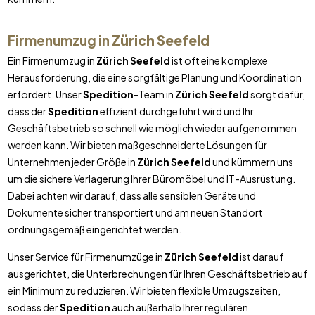
Firmenumzug in
Zürich Seefeld
Ein Firmenumzug in
Zürich Seefeld
ist oft eine komplexe
Herausforderung, die eine sorgfältige Planung und Koordination
erfordert. Unser
Spedition
-Team in
Zürich Seefeld
sorgt dafür,
dass der
Spedition
effizient durchgeführt wird und Ihr
Geschäftsbetrieb so schnell wie möglich wieder aufgenommen
werden kann. Wir bieten maßgeschneiderte Lösungen für
Unternehmen jeder Größe in
Zürich Seefeld
und kümmern uns
um die sichere Verlagerung Ihrer Büromöbel und IT-Ausrüstung.
Dabei achten wir darauf, dass alle sensiblen Geräte und
Dokumente sicher transportiert und am neuen Standort
ordnungsgemäß eingerichtet werden.
Unser Service für Firmenumzüge in
Zürich Seefeld
ist darauf
ausgerichtet, die Unterbrechungen für Ihren Geschäftsbetrieb auf
ein Minimum zu reduzieren. Wir bieten flexible Umzugszeiten,
sodass der
Spedition
auch außerhalb Ihrer regulären