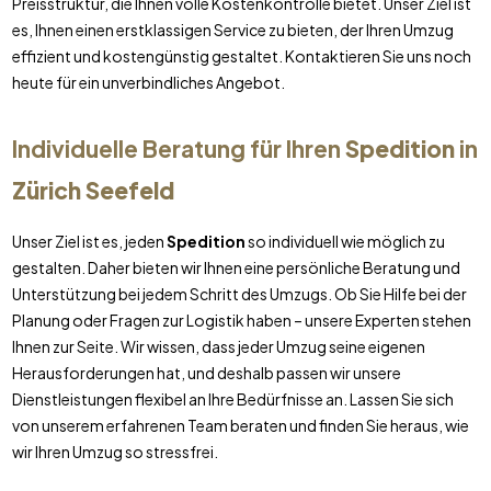
Preisstruktur, die Ihnen volle Kostenkontrolle bietet. Unser Ziel ist
es, Ihnen einen erstklassigen Service zu bieten, der Ihren Umzug
effizient und kostengünstig gestaltet. Kontaktieren Sie uns noch
heute für ein unverbindliches Angebot.
Individuelle Beratung für Ihren
Spedition
in
Zürich Seefeld
Unser Ziel ist es, jeden
Spedition
so individuell wie möglich zu
gestalten. Daher bieten wir Ihnen eine persönliche Beratung und
Unterstützung bei jedem Schritt des Umzugs. Ob Sie Hilfe bei der
Planung oder Fragen zur Logistik haben – unsere Experten stehen
Ihnen zur Seite. Wir wissen, dass jeder Umzug seine eigenen
Herausforderungen hat, und deshalb passen wir unsere
Dienstleistungen flexibel an Ihre Bedürfnisse an. Lassen Sie sich
von unserem erfahrenen Team beraten und finden Sie heraus, wie
wir Ihren Umzug so stressfrei.