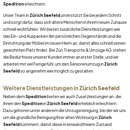
Spedition
erleichtern.
Unser Team in
Zürich Seefeld
unterstützt Sie bei jedem Schritt
und sorgt dafür, dass sich ältere Menschen in ihrem neuen Zuhause
schnell wohlfühlen. Wir bieten zusätzliche Dienstleistungen wie
das Ein- und Auspacken der persönlichen Gegenstände und die
Einrichtung der Möbel im neuen Heim an, damit alles schnell seinen
gewohnten Platz findet. Bei Züri Transporte & Umzüge AG stehen
die Bedürfnisse unserer Kunden immer an erster Stelle, und wir
arbeiten mit viel Feingefühl, um den Seniorenumzug in
Zürich
Seefeld
so angenehm wie möglich zu gestalten.
Weitere Dienstleistungen in
Zürich Seefeld
Neben dem
Spedition
bieten wir auch Zusatzleistungen an, die
Ihnen den
Spedition
in
Zürich Seefeld
erheblich erleichtern.
Dazu gehören unter anderem die Umzugsreinigung, bei der wir uns
um die gründliche Reinigung Ihrer alten Wohnung in
Zürich
Seefeld
kümmern, damit diese in einwandfreiem Zustand