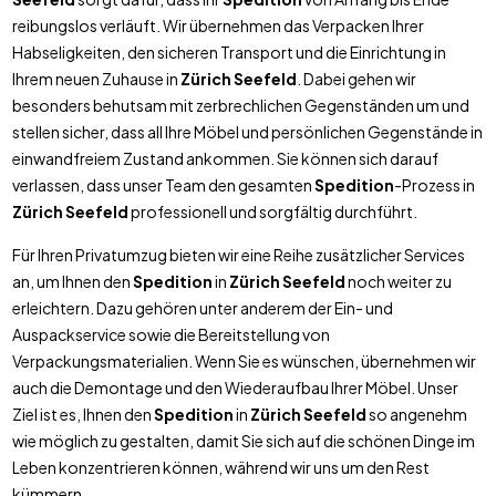
reibungslos verläuft. Wir übernehmen das Verpacken Ihrer
Habseligkeiten, den sicheren Transport und die Einrichtung in
Ihrem neuen Zuhause in
Zürich Seefeld
. Dabei gehen wir
besonders behutsam mit zerbrechlichen Gegenständen um und
stellen sicher, dass all Ihre Möbel und persönlichen Gegenstände in
einwandfreiem Zustand ankommen. Sie können sich darauf
verlassen, dass unser Team den gesamten
Spedition
-Prozess in
Zürich Seefeld
professionell und sorgfältig durchführt.
Für Ihren Privatumzug bieten wir eine Reihe zusätzlicher Services
an, um Ihnen den
Spedition
in
Zürich Seefeld
noch weiter zu
erleichtern. Dazu gehören unter anderem der Ein- und
Auspackservice sowie die Bereitstellung von
Verpackungsmaterialien. Wenn Sie es wünschen, übernehmen wir
auch die Demontage und den Wiederaufbau Ihrer Möbel. Unser
Ziel ist es, Ihnen den
Spedition
in
Zürich Seefeld
so angenehm
wie möglich zu gestalten, damit Sie sich auf die schönen Dinge im
Leben konzentrieren können, während wir uns um den Rest
kümmern.