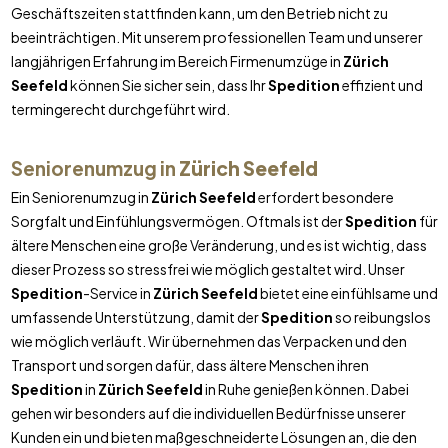
Geschäftszeiten stattfinden kann, um den Betrieb nicht zu
beeinträchtigen. Mit unserem professionellen Team und unserer
langjährigen Erfahrung im Bereich Firmenumzüge in
Zürich
Seefeld
können Sie sicher sein, dass Ihr
Spedition
effizient und
termingerecht durchgeführt wird.
Seniorenumzug in
Zürich Seefeld
Ein Seniorenumzug in
Zürich Seefeld
erfordert besondere
Sorgfalt und Einfühlungsvermögen. Oftmals ist der
Spedition
für
ältere Menschen eine große Veränderung, und es ist wichtig, dass
dieser Prozess so stressfrei wie möglich gestaltet wird. Unser
Spedition
-Service in
Zürich Seefeld
bietet eine einfühlsame und
umfassende Unterstützung, damit der
Spedition
so reibungslos
wie möglich verläuft. Wir übernehmen das Verpacken und den
Transport und sorgen dafür, dass ältere Menschen ihren
Spedition
in
Zürich Seefeld
in Ruhe genießen können. Dabei
gehen wir besonders auf die individuellen Bedürfnisse unserer
Kunden ein und bieten maßgeschneiderte Lösungen an, die den