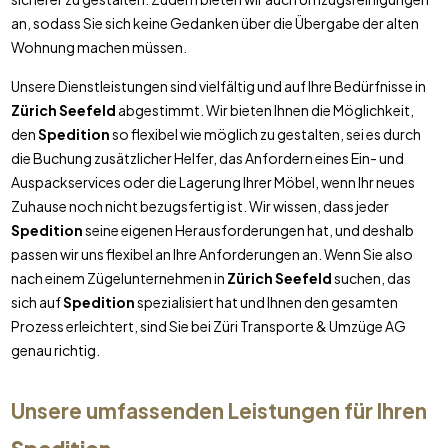
an, sodass Sie sich keine Gedanken über die Übergabe der alten
Wohnung machen müssen.
Unsere Dienstleistungen sind vielfältig und auf Ihre Bedürfnisse in
Zürich Seefeld
abgestimmt. Wir bieten Ihnen die Möglichkeit,
den
Spedition
so flexibel wie möglich zu gestalten, sei es durch
die Buchung zusätzlicher Helfer, das Anfordern eines Ein- und
Auspackservices oder die Lagerung Ihrer Möbel, wenn Ihr neues
Zuhause noch nicht bezugsfertig ist. Wir wissen, dass jeder
Spedition
seine eigenen Herausforderungen hat, und deshalb
passen wir uns flexibel an Ihre Anforderungen an. Wenn Sie also
nach einem Zügelunternehmen in
Zürich Seefeld
suchen, das
sich auf
Spedition
spezialisiert hat und Ihnen den gesamten
Prozess erleichtert, sind Sie bei Züri Transporte & Umzüge AG
genau richtig.
Unsere umfassenden Leistungen für Ihren