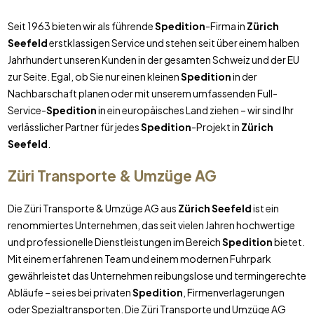
Seit 1963 bieten wir als führende
Spedition
-Firma in
Zürich
Seefeld
erstklassigen Service und stehen seit über einem halben
Jahrhundert unseren Kunden in der gesamten Schweiz und der EU
zur Seite. Egal, ob Sie nur einen kleinen
Spedition
in der
Nachbarschaft planen oder mit unserem umfassenden Full-
Service-
Spedition
in ein europäisches Land ziehen – wir sind Ihr
verlässlicher Partner für jedes
Spedition
-Projekt in
Zürich
Seefeld
.
Züri Transporte & Umzüge AG
Die Züri Transporte & Umzüge AG aus
Zürich Seefeld
ist ein
renommiertes Unternehmen, das seit vielen Jahren hochwertige
und professionelle Dienstleistungen im Bereich
Spedition
bietet.
Mit einem erfahrenen Team und einem modernen Fuhrpark
gewährleistet das Unternehmen reibungslose und termingerechte
Abläufe – sei es bei privaten
Spedition
, Firmenverlagerungen
oder Spezialtransporten. Die Züri Transporte und Umzüge AG