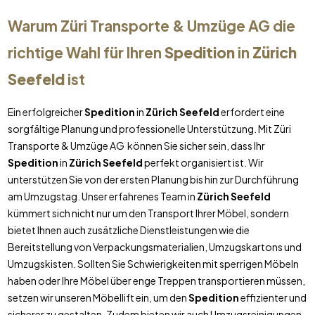
Warum Züri Transporte & Umzüge AG die
richtige Wahl für Ihren
Spedition
in
Zürich
Seefeld
ist
Ein erfolgreicher
Spedition
in
Zürich Seefeld
erfordert eine
sorgfältige Planung und professionelle Unterstützung. Mit Züri
Transporte & Umzüge AG können Sie sicher sein, dass Ihr
Spedition
in
Zürich Seefeld
perfekt organisiert ist. Wir
unterstützen Sie von der ersten Planung bis hin zur Durchführung
am Umzugstag. Unser erfahrenes Team in
Zürich Seefeld
kümmert sich nicht nur um den Transport Ihrer Möbel, sondern
bietet Ihnen auch zusätzliche Dienstleistungen wie die
Bereitstellung von Verpackungsmaterialien, Umzugskartons und
Umzugskisten. Sollten Sie Schwierigkeiten mit sperrigen Möbeln
haben oder Ihre Möbel über enge Treppen transportieren müssen,
setzen wir unseren Möbellift ein, um den
Spedition
effizienter und
sicherer zu gestalten. Zudem bieten wir auch Umzugsreinigungen