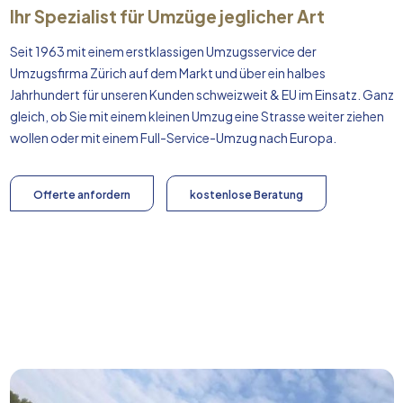
Ihr Spezialist für Umzüge jeglicher Art
Seit 1963 mit einem erstklassigen Umzugsservice der
Umzugsfirma Zürich auf dem Markt und über ein halbes
Jahrhundert für unseren Kunden schweizweit & EU im Einsatz. Ganz
gleich, ob Sie mit einem kleinen Umzug eine Strasse weiter ziehen
wollen oder mit einem Full-Service-Umzug nach
Europa
.
Offerte anfordern
kostenlose Beratung