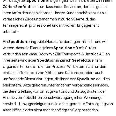
wir, dass jeder
Spedition
einzigartig ist. Deshalb bieten wir Ihnen in
Zürich Seefeld
einen umfassenden Service an, der sich genau
Ihren Anforderungen anpasst. Unsere Kunden schätzen uns als
verlässliches Zügelunternehmen in
Zürich Seefeld
, das
termingerecht, professionell und mit vollem Engagement
arbeitet.
Ein
Spedition
bringt viele Herausforderungen mit sich, und wir
wissen, dass die Planung eines
Spedition
oft mit Stress
verbunden sein kann. Doch mit Züri Transporte & Umzüge AG an
Ihrer Seite wird jeder
Spedition
in
Zürich Seefeld
zu einem
organisierten und effizienten Prozess. Wir bieten nicht nur den
einfachen Transport von Möbeln und Kartons, sondern auch
umfassende Dienstleistungen, die Ihnen den
Spedition
deutlich
erleichtern. Dazu gehören unter anderem Verpackungsservices,
die Bereitstellung von Umzugskartons und Umzugskisten, der
Einsatz von Möbelliften bei schwer zugänglichen Wohnungen
sowie die Umzugsreinigung und die fachgerechte Entsorgung von
alten Möbeln oder nicht mehr benötigten Gegenständen.