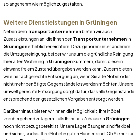
so angenehm wie möglich zu gestalten.
Weitere Dienstleistungen in
Grüningen
Neben dem
Transportunternehmen
bieten wir auch
Zusatzleistungen an, die Ihnen den
Transportunternehmen
in
Grüningen
erheblich erleichtern. Dazu gehören unter anderem
die Umzugsreinigung, bei der wir uns um die gründliche Reinigung
Ihrer alten Wohnung in
Grüningen
kümmern, damit diese in
einwandfreiem Zustand übergeben werden kann. Zudem bieten
wir eine fachgerechte Entsorgung an, wenn Sie alte Möbel oder
nicht mehr benötigte Gegenstände loswerden möchten. Unsere
umweltgerechte Entsorgung sorgt dafür, dass alle Gegenstände
entsprechend den gesetzlichen Vorgaben entsorgt werden.
Darüber hinaus bieten wir Ihnen die Möglichkeit, Ihre Möbel
vorübergehend zu lagern, falls Ihr neues Zuhause in
Grüningen
noch nicht bezugsbereit ist. Unsere Lagerlösungen sind flexibel
und sicher, sodass Ihre Möbel in guten Händen sind. Ob Sie nur für