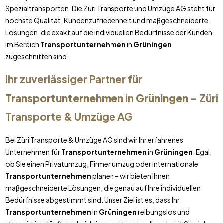
Spezialtransporten. Die Züri Transporte und Umzüge AG steht für
höchste Qualität, Kundenzufriedenheit und maßgeschneiderte
Lösungen, die exakt auf die individuellen Bedürfnisse der Kunden
im Bereich
Transportunternehmen
in
Grüningen
zugeschnitten sind.
Ihr zuverlässiger Partner für
Transportunternehmen
in
Grüningen
– Züri
Transporte & Umzüge AG
Bei Züri Transporte & Umzüge AG sind wir Ihr erfahrenes
Unternehmen für
Transportunternehmen
in
Grüningen
. Egal,
ob Sie einen Privatumzug, Firmenumzug oder internationale
Transportunternehmen
planen – wir bieten Ihnen
maßgeschneiderte Lösungen, die genau auf Ihre individuellen
Bedürfnisse abgestimmt sind. Unser Ziel ist es, dass Ihr
Transportunternehmen
in
Grüningen
reibungslos und