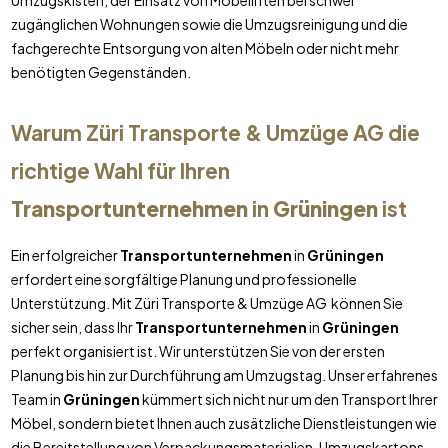
Umzugskisten, der Einsatz von Möbelliften bei schwer
zugänglichen Wohnungen sowie die Umzugsreinigung und die
fachgerechte Entsorgung von alten Möbeln oder nicht mehr
benötigten Gegenständen.
Warum Züri Transporte & Umzüge AG die
richtige Wahl für Ihren
Transportunternehmen
in
Grüningen
ist
Ein erfolgreicher
Transportunternehmen
in
Grüningen
erfordert eine sorgfältige Planung und professionelle
Unterstützung. Mit Züri Transporte & Umzüge AG können Sie
sicher sein, dass Ihr
Transportunternehmen
in
Grüningen
perfekt organisiert ist. Wir unterstützen Sie von der ersten
Planung bis hin zur Durchführung am Umzugstag. Unser erfahrenes
Team in
Grüningen
kümmert sich nicht nur um den Transport Ihrer
Möbel, sondern bietet Ihnen auch zusätzliche Dienstleistungen wie
die Bereitstellung von Verpackungsmaterialien, Umzugskartons