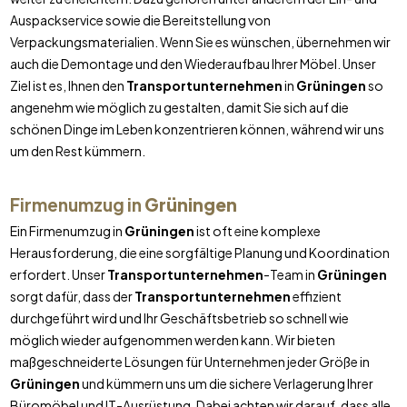
Auspackservice sowie die Bereitstellung von
Verpackungsmaterialien. Wenn Sie es wünschen, übernehmen wir
auch die Demontage und den Wiederaufbau Ihrer Möbel. Unser
Ziel ist es, Ihnen den
Transportunternehmen
in
Grüningen
so
angenehm wie möglich zu gestalten, damit Sie sich auf die
schönen Dinge im Leben konzentrieren können, während wir uns
um den Rest kümmern.
Firmenumzug in
Grüningen
Ein Firmenumzug in
Grüningen
ist oft eine komplexe
Herausforderung, die eine sorgfältige Planung und Koordination
erfordert. Unser
Transportunternehmen
-Team in
Grüningen
sorgt dafür, dass der
Transportunternehmen
effizient
durchgeführt wird und Ihr Geschäftsbetrieb so schnell wie
möglich wieder aufgenommen werden kann. Wir bieten
maßgeschneiderte Lösungen für Unternehmen jeder Größe in
Grüningen
und kümmern uns um die sichere Verlagerung Ihrer
Büromöbel und IT-Ausrüstung. Dabei achten wir darauf, dass alle