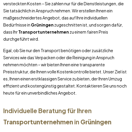
versteckten Kosten – Sie zahlen nur für die Dienstleistungen, die
Sie tatsächlich in Anspruch nehmen. Wir erstellen Ihnen ein
maßgeschneidertes Angebot, das auf Ihre individuellen
Bedürfnisse in
Grüningen
zugeschnitten ist, und sorgen dafür,
dass Ihr
Transportunternehmen
zu einem fairen Preis
durchgeführt wird.
Egal, ob Sie nur den Transport benötigen oder zusätzliche
Services wie das Verpacken oder die Reinigung in Anspruch
nehmen möchten – wir bieten Ihnen eine transparente
Preisstruktur, die Ihnen volle Kostenkontrolle bietet. Unser Ziel ist
es, Ihnen einen erstklassigen Service zu bieten, der Ihren Umzug
effizient und kostengünstig gestaltet. Kontaktieren Sie uns noch
heute für ein unverbindliches Angebot.
Individuelle Beratung für Ihren
Transportunternehmen
in
Grüningen