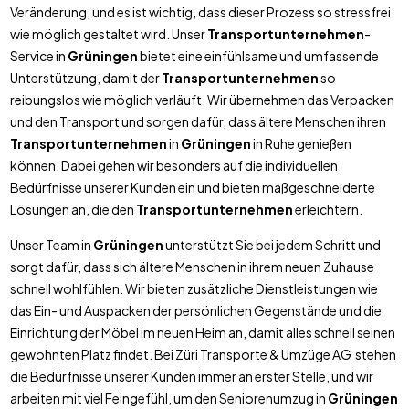
Veränderung, und es ist wichtig, dass dieser Prozess so stressfrei
wie möglich gestaltet wird. Unser
Transportunternehmen
-
Service in
Grüningen
bietet eine einfühlsame und umfassende
Unterstützung, damit der
Transportunternehmen
so
reibungslos wie möglich verläuft. Wir übernehmen das Verpacken
und den Transport und sorgen dafür, dass ältere Menschen ihren
Transportunternehmen
in
Grüningen
in Ruhe genießen
können. Dabei gehen wir besonders auf die individuellen
Bedürfnisse unserer Kunden ein und bieten maßgeschneiderte
Lösungen an, die den
Transportunternehmen
erleichtern.
Unser Team in
Grüningen
unterstützt Sie bei jedem Schritt und
sorgt dafür, dass sich ältere Menschen in ihrem neuen Zuhause
schnell wohlfühlen. Wir bieten zusätzliche Dienstleistungen wie
das Ein- und Auspacken der persönlichen Gegenstände und die
Einrichtung der Möbel im neuen Heim an, damit alles schnell seinen
gewohnten Platz findet. Bei Züri Transporte & Umzüge AG stehen
die Bedürfnisse unserer Kunden immer an erster Stelle, und wir
arbeiten mit viel Feingefühl, um den Seniorenumzug in
Grüningen