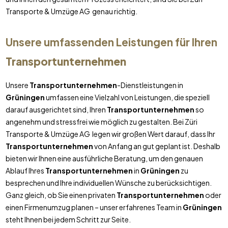
Transporte & Umzüge AG genau richtig.
Unsere umfassenden Leistungen für Ihren
Transportunternehmen
Unsere
Transportunternehmen
-Dienstleistungen in
Grüningen
umfassen eine Vielzahl von Leistungen, die speziell
darauf ausgerichtet sind, Ihren
Transportunternehmen
so
angenehm und stressfrei wie möglich zu gestalten. Bei Züri
Transporte & Umzüge AG legen wir großen Wert darauf, dass Ihr
Transportunternehmen
von Anfang an gut geplant ist. Deshalb
bieten wir Ihnen eine ausführliche Beratung, um den genauen
Ablauf Ihres
Transportunternehmen
in
Grüningen
zu
besprechen und Ihre individuellen Wünsche zu berücksichtigen.
Ganz gleich, ob Sie einen privaten
Transportunternehmen
oder
einen Firmenumzug planen – unser erfahrenes Team in
Grüningen
steht Ihnen bei jedem Schritt zur Seite.