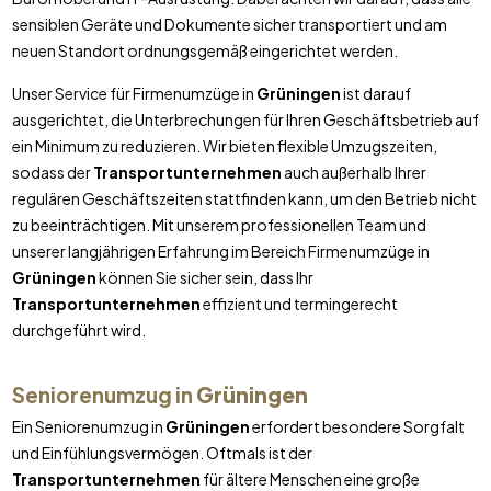
sensiblen Geräte und Dokumente sicher transportiert und am
neuen Standort ordnungsgemäß eingerichtet werden.
Unser Service für Firmenumzüge in
Grüningen
ist darauf
ausgerichtet, die Unterbrechungen für Ihren Geschäftsbetrieb auf
ein Minimum zu reduzieren. Wir bieten flexible Umzugszeiten,
sodass der
Transportunternehmen
auch außerhalb Ihrer
regulären Geschäftszeiten stattfinden kann, um den Betrieb nicht
zu beeinträchtigen. Mit unserem professionellen Team und
unserer langjährigen Erfahrung im Bereich Firmenumzüge in
Grüningen
können Sie sicher sein, dass Ihr
Transportunternehmen
effizient und termingerecht
durchgeführt wird.
Seniorenumzug in
Grüningen
Ein Seniorenumzug in
Grüningen
erfordert besondere Sorgfalt
und Einfühlungsvermögen. Oftmals ist der
Transportunternehmen
für ältere Menschen eine große