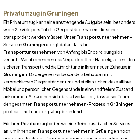
Privatumzug in
Grüningen
Ein Privatumzug kann eine anstrengende Aufgabe sein, besonders
wenn Sie viele persönliche Gegenstände haben, die sicher
transportiert werden müssen. Unser
Transportunternehmen
-
Service in
Grüningen
sorgt dafür, dass Ihr
Transportunternehmen
von Anfang bis Ende reibungslos
verläuft. Wir übernehmen das Verpacken Ihrer Habseligkeiten, den
sicheren Transport und die Einrichtung in Ihrem neuen Zuhause in
Grüningen
. Dabei gehen wir besonders behutsam mit
zerbrechlichen Gegenständen um und stellen sicher, dass all Ihre
Möbel und persönlichen Gegenstände in einwandfreiem Zustand
ankommen. Sie können sich darauf verlassen, dass unser Team
den gesamten
Transportunternehmen
-Prozess in
Grüningen
professionell und sorgfältig durchführt.
Für Ihren Privatumzug bieten wir eine Reihe zusätzlicher Services
an, um Ihnen den
Transportunternehmen
in
Grüningen
noch
weiter zu erleichtern. Dazu gehören unter anderem der Ein- und