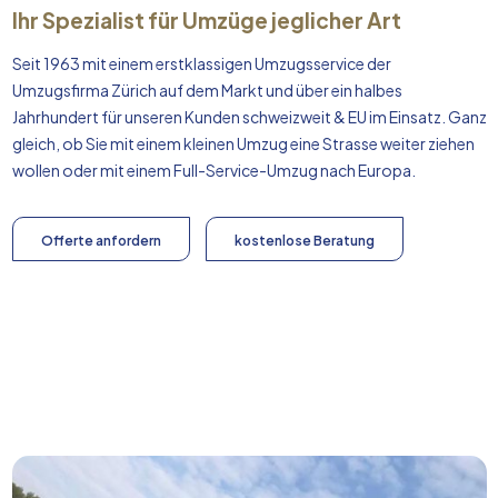
Ihr Spezialist für Umzüge jeglicher Art
Seit 1963 mit einem erstklassigen Umzugsservice der
Umzugsfirma Zürich auf dem Markt und über ein halbes
Jahrhundert für unseren Kunden schweizweit & EU im Einsatz. Ganz
gleich, ob Sie mit einem kleinen Umzug eine Strasse weiter ziehen
wollen oder mit einem Full-Service-Umzug nach
Europa
.
Offerte anfordern
kostenlose Beratung