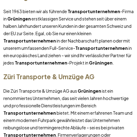
Seit 1963 bieten wir als führende
Transportunternehmen
-Firma
in
Grüningen
erstklassigen Service und stehen seit über einem
halben Jahrhundert unseren Kunden in der gesamten Schweiz und
der EU zur Seite. Egal, ob Sie nur einen kleinen
Transportunternehmen
in der Nachbarschaft planen oder mit
unserem umfassenden Full-Service-
Transportunternehmen
in
ein europäisches Land ziehen – wir sind Ihr verlässlicher Partner für
jedes
Transportunternehmen
-Projekt in
Grüningen
.
Züri Transporte & Umzüge AG
Die Züri Transporte & Umzüge AG aus
Grüningen
ist ein
renommiertes Unternehmen, das seit vielen Jahren hochwertige
und professionelle Dienstleistungen im Bereich
Transportunternehmen
bietet. Mit einem erfahrenen Team und
einem modernen Fuhrpark gewährleistet das Unternehmen
reibungslose und termingerechte Abläufe – sei es bei privaten
Transportunternehmen
, Firmenverlagerungen oder