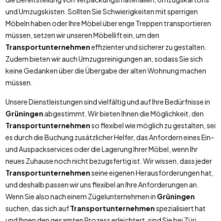
und Umzugskisten. Sollten Sie Schwierigkeiten mit sperrigen
Möbeln haben oder Ihre Möbel über enge Treppen transportieren
müssen, setzen wir unseren Möbellift ein, um den
Transportunternehmen
effizienter und sicherer zu gestalten.
Zudem bieten wir auch Umzugsreinigungen an, sodass Sie sich
keine Gedanken über die Übergabe der alten Wohnung machen
müssen.
Unsere Dienstleistungen sind vielfältig und auf Ihre Bedürfnisse in
Grüningen
abgestimmt. Wir bieten Ihnen die Möglichkeit, den
Transportunternehmen
so flexibel wie möglich zu gestalten, sei
es durch die Buchung zusätzlicher Helfer, das Anfordern eines Ein-
und Auspackservices oder die Lagerung Ihrer Möbel, wenn Ihr
neues Zuhause noch nicht bezugsfertig ist. Wir wissen, dass jeder
Transportunternehmen
seine eigenen Herausforderungen hat,
und deshalb passen wir uns flexibel an Ihre Anforderungen an.
Wenn Sie also nach einem Zügelunternehmen in
Grüningen
suchen, das sich auf
Transportunternehmen
spezialisiert hat
und Ihnen den gesamten Prozess erleichtert, sind Sie bei Züri