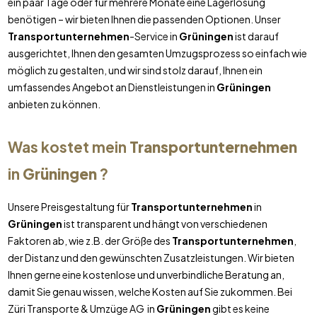
ein paar Tage oder für mehrere Monate eine Lagerlösung
benötigen – wir bieten Ihnen die passenden Optionen. Unser
Transportunternehmen
-Service in
Grüningen
ist darauf
ausgerichtet, Ihnen den gesamten Umzugsprozess so einfach wie
möglich zu gestalten, und wir sind stolz darauf, Ihnen ein
umfassendes Angebot an Dienstleistungen in
Grüningen
anbieten zu können.
Was kostet mein
Transportunternehmen
in
Grüningen
?
Unsere Preisgestaltung für
Transportunternehmen
in
Grüningen
ist transparent und hängt von verschiedenen
Faktoren ab, wie z.B. der Größe des
Transportunternehmen
,
der Distanz und den gewünschten Zusatzleistungen. Wir bieten
Ihnen gerne eine kostenlose und unverbindliche Beratung an,
damit Sie genau wissen, welche Kosten auf Sie zukommen. Bei
Züri Transporte & Umzüge AG in
Grüningen
gibt es keine