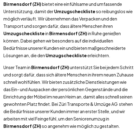
Birmensdorf (ZH)
bietet eine einfühlsame und umfassende
Unterstützung, damit der
Umzugscheckliste
so reibungslos wie
möglich verläuft. Wir übernehmen das Verpacken und den
Transport und sorgen dafür, dass ältere Menschen ihren
Umzugscheckliste
in
Birmensdorf (ZH)
in Ruhe genießen
können. Dabei gehen wir besonders auf die individuellen
Bedürfnisse unserer Kunden ein und bieten maßgeschneiderte
Lösungen an, die den
Umzugscheckliste
erleichtern.
Unser Team in
Birmensdorf (ZH)
unterstützt Sie bei jedem Schritt
und sorgt dafür, dass sich ältere Menschen in ihrem neuen Zuhause
schnell wohlfühlen. Wir bieten zusätzliche Dienstleistungen wie
das Ein- und Auspacken der persönlichen Gegenstände und die
Einrichtung der Möbel im neuen Heim an, damit alles schnell seinen
gewohnten Platz findet. Bei Züri Transporte & Umzüge AG stehen
die Bedürfnisse unserer Kunden immer an erster Stelle, und wir
arbeiten mit viel Feingefühl, um den Seniorenumzug in
Birmensdorf (ZH)
so angenehm wie möglich zu gestalten.