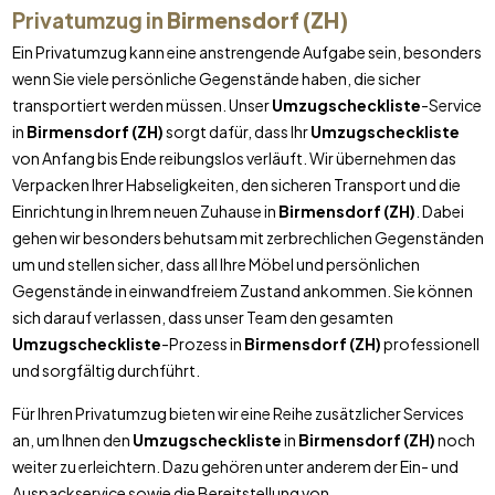
Privatumzug in
Birmensdorf (ZH)
Ein Privatumzug kann eine anstrengende Aufgabe sein, besonders
wenn Sie viele persönliche Gegenstände haben, die sicher
transportiert werden müssen. Unser
Umzugscheckliste
-Service
in
Birmensdorf (ZH)
sorgt dafür, dass Ihr
Umzugscheckliste
von Anfang bis Ende reibungslos verläuft. Wir übernehmen das
Verpacken Ihrer Habseligkeiten, den sicheren Transport und die
Einrichtung in Ihrem neuen Zuhause in
Birmensdorf (ZH)
. Dabei
gehen wir besonders behutsam mit zerbrechlichen Gegenständen
um und stellen sicher, dass all Ihre Möbel und persönlichen
Gegenstände in einwandfreiem Zustand ankommen. Sie können
sich darauf verlassen, dass unser Team den gesamten
Umzugscheckliste
-Prozess in
Birmensdorf (ZH)
professionell
und sorgfältig durchführt.
Für Ihren Privatumzug bieten wir eine Reihe zusätzlicher Services
an, um Ihnen den
Umzugscheckliste
in
Birmensdorf (ZH)
noch
weiter zu erleichtern. Dazu gehören unter anderem der Ein- und
Auspackservice sowie die Bereitstellung von