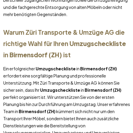
bei schwer zugänglichen Wohnungen sowie die Umzugsreinigung
und die fachgerechte Entsorgung von alten Möbeln oder nicht
mehr benötigten Gegenständen.
Warum Züri Transporte & Umzüge AG die
richtige Wahl für Ihren
Umzugscheckliste
in
Birmensdorf (ZH)
ist
Ein erfolgreicher
Umzugscheckliste
in
Birmensdorf (ZH)
erfordert eine sorgfältige Planung und professionelle
Unterstützung. Mit Züri Transporte & Umzüge AG können Sie
sicher sein, dass Ihr
Umzugscheckliste
in
Birmensdorf (ZH)
perfekt organisiert ist. Wir unterstützen Sie von der ersten
Planung bis hin zur Durchführung am Umzugstag. Unser erfahrenes
Team in
Birmensdorf (ZH)
kümmert sich nicht nur um den
Transport Ihrer Möbel, sondern bietet Ihnen auch zusätzliche
Dienstleistungen wie die Bereitstellung von
Verpackungsmaterialien, Umzugskartons und Umzugskisten.