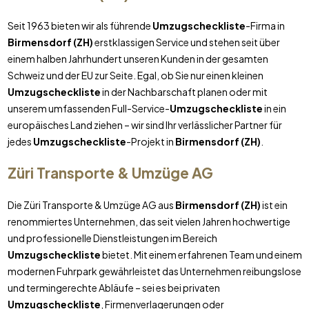
Seit 1963 bieten wir als führende
Umzugscheckliste
-Firma in
Birmensdorf (ZH)
erstklassigen Service und stehen seit über
einem halben Jahrhundert unseren Kunden in der gesamten
Schweiz und der EU zur Seite. Egal, ob Sie nur einen kleinen
Umzugscheckliste
in der Nachbarschaft planen oder mit
unserem umfassenden Full-Service-
Umzugscheckliste
in ein
europäisches Land ziehen – wir sind Ihr verlässlicher Partner für
jedes
Umzugscheckliste
-Projekt in
Birmensdorf (ZH)
.
Züri Transporte & Umzüge AG
Die Züri Transporte & Umzüge AG aus
Birmensdorf (ZH)
ist ein
renommiertes Unternehmen, das seit vielen Jahren hochwertige
und professionelle Dienstleistungen im Bereich
Umzugscheckliste
bietet. Mit einem erfahrenen Team und einem
modernen Fuhrpark gewährleistet das Unternehmen reibungslose
und termingerechte Abläufe – sei es bei privaten
Umzugscheckliste
, Firmenverlagerungen oder