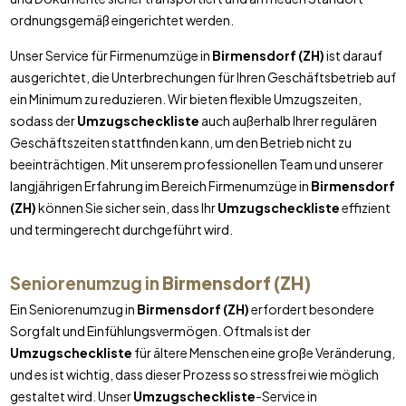
ordnungsgemäß eingerichtet werden.
Unser Service für Firmenumzüge in
Birmensdorf (ZH)
ist darauf
ausgerichtet, die Unterbrechungen für Ihren Geschäftsbetrieb auf
ein Minimum zu reduzieren. Wir bieten flexible Umzugszeiten,
sodass der
Umzugscheckliste
auch außerhalb Ihrer regulären
Geschäftszeiten stattfinden kann, um den Betrieb nicht zu
beeinträchtigen. Mit unserem professionellen Team und unserer
langjährigen Erfahrung im Bereich Firmenumzüge in
Birmensdorf
(ZH)
können Sie sicher sein, dass Ihr
Umzugscheckliste
effizient
und termingerecht durchgeführt wird.
Seniorenumzug in
Birmensdorf (ZH)
Ein Seniorenumzug in
Birmensdorf (ZH)
erfordert besondere
Sorgfalt und Einfühlungsvermögen. Oftmals ist der
Umzugscheckliste
für ältere Menschen eine große Veränderung,
und es ist wichtig, dass dieser Prozess so stressfrei wie möglich
gestaltet wird. Unser
Umzugscheckliste
-Service in