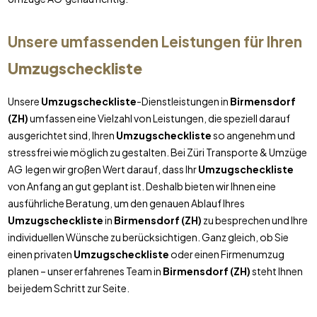
Unsere umfassenden Leistungen für Ihren
Umzugscheckliste
Unsere
Umzugscheckliste
-Dienstleistungen in
Birmensdorf
(ZH)
umfassen eine Vielzahl von Leistungen, die speziell darauf
ausgerichtet sind, Ihren
Umzugscheckliste
so angenehm und
stressfrei wie möglich zu gestalten. Bei Züri Transporte & Umzüge
AG legen wir großen Wert darauf, dass Ihr
Umzugscheckliste
von Anfang an gut geplant ist. Deshalb bieten wir Ihnen eine
ausführliche Beratung, um den genauen Ablauf Ihres
Umzugscheckliste
in
Birmensdorf (ZH)
zu besprechen und Ihre
individuellen Wünsche zu berücksichtigen. Ganz gleich, ob Sie
einen privaten
Umzugscheckliste
oder einen Firmenumzug
planen – unser erfahrenes Team in
Birmensdorf (ZH)
steht Ihnen
bei jedem Schritt zur Seite.