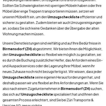
Sollten Sie Schwierigkeiten mit sperrigen Möbeln haben oder Ihre
Möbel über enge Treppen transportieren müssen, setzen wir
unseren Möbellift ein, um den
Umzugscheckliste
effizienter und
sicherer zu gestalten. Zudem bieten wir auch Umzugsreinigungen
an, sodass Sie sich keine Gedanken über die Übergabe der alten
Wohnung machen müssen.
Unsere Dienstleistungen sind vielfältig und auf Ihre Bedürfnisse in
Birmensdorf (ZH)
abgestimmt. Wir bieten Ihnen die Möglichkeit,
den
Umzugscheckliste
so flexibel wie möglich zu gestalten, sei
es durch die Buchung zusätzlicher Helfer, das Anfordern eines Ein-
und Auspackservices oder die Lagerung Ihrer Möbel, wenn Ihr
neues Zuhause noch nicht bezugsfertig ist. Wir wissen, dass jeder
Umzugscheckliste
seine eigenen Herausforderungen hat, und
deshalb passen wir uns flexibel an Ihre Anforderungen an. Wenn Sie
also nach einem Zügelunternehmen in
Birmensdorf (ZH)
suchen,
das sich auf
Umzugscheckliste
spezialisiert hat und Ihnen den
gesamten Prozess erleichtert, sind Sie bei Züri Transporte &
Umzüge AG genau richtig.