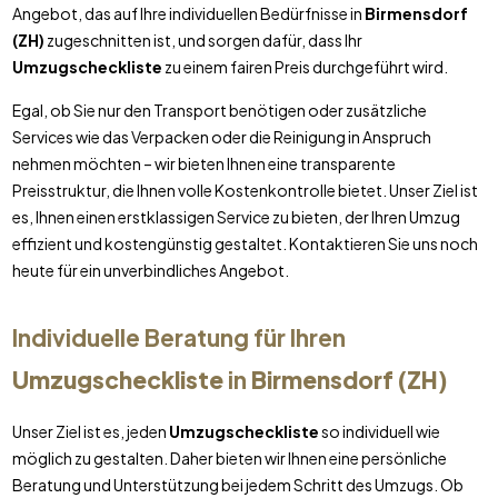
Angebot, das auf Ihre individuellen Bedürfnisse in
Birmensdorf
(ZH)
zugeschnitten ist, und sorgen dafür, dass Ihr
Umzugscheckliste
zu einem fairen Preis durchgeführt wird.
Egal, ob Sie nur den Transport benötigen oder zusätzliche
Services wie das Verpacken oder die Reinigung in Anspruch
nehmen möchten – wir bieten Ihnen eine transparente
Preisstruktur, die Ihnen volle Kostenkontrolle bietet. Unser Ziel ist
es, Ihnen einen erstklassigen Service zu bieten, der Ihren Umzug
effizient und kostengünstig gestaltet. Kontaktieren Sie uns noch
heute für ein unverbindliches Angebot.
Individuelle Beratung für Ihren
Umzugscheckliste
in
Birmensdorf (ZH)
Unser Ziel ist es, jeden
Umzugscheckliste
so individuell wie
möglich zu gestalten. Daher bieten wir Ihnen eine persönliche
Beratung und Unterstützung bei jedem Schritt des Umzugs. Ob