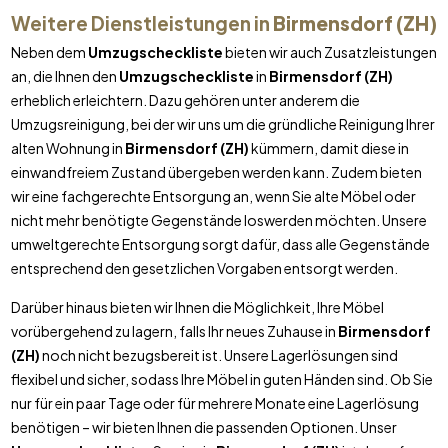
Weitere Dienstleistungen in
Birmensdorf (ZH)
Neben dem
Umzugscheckliste
bieten wir auch Zusatzleistungen
an, die Ihnen den
Umzugscheckliste
in
Birmensdorf (ZH)
erheblich erleichtern. Dazu gehören unter anderem die
Umzugsreinigung, bei der wir uns um die gründliche Reinigung Ihrer
alten Wohnung in
Birmensdorf (ZH)
kümmern, damit diese in
einwandfreiem Zustand übergeben werden kann. Zudem bieten
wir eine fachgerechte Entsorgung an, wenn Sie alte Möbel oder
nicht mehr benötigte Gegenstände loswerden möchten. Unsere
umweltgerechte Entsorgung sorgt dafür, dass alle Gegenstände
entsprechend den gesetzlichen Vorgaben entsorgt werden.
Darüber hinaus bieten wir Ihnen die Möglichkeit, Ihre Möbel
vorübergehend zu lagern, falls Ihr neues Zuhause in
Birmensdorf
(ZH)
noch nicht bezugsbereit ist. Unsere Lagerlösungen sind
flexibel und sicher, sodass Ihre Möbel in guten Händen sind. Ob Sie
nur für ein paar Tage oder für mehrere Monate eine Lagerlösung
benötigen – wir bieten Ihnen die passenden Optionen. Unser