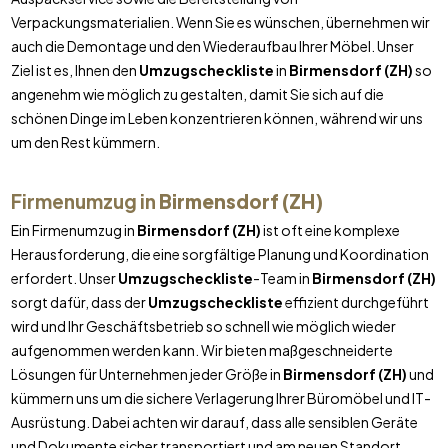
Verpackungsmaterialien. Wenn Sie es wünschen, übernehmen wir
auch die Demontage und den Wiederaufbau Ihrer Möbel. Unser
Ziel ist es, Ihnen den
Umzugscheckliste
in
Birmensdorf (ZH)
so
angenehm wie möglich zu gestalten, damit Sie sich auf die
schönen Dinge im Leben konzentrieren können, während wir uns
um den Rest kümmern.
Firmenumzug in
Birmensdorf (ZH)
Ein Firmenumzug in
Birmensdorf (ZH)
ist oft eine komplexe
Herausforderung, die eine sorgfältige Planung und Koordination
erfordert. Unser
Umzugscheckliste
-Team in
Birmensdorf (ZH)
sorgt dafür, dass der
Umzugscheckliste
effizient durchgeführt
wird und Ihr Geschäftsbetrieb so schnell wie möglich wieder
aufgenommen werden kann. Wir bieten maßgeschneiderte
Lösungen für Unternehmen jeder Größe in
Birmensdorf (ZH)
und
kümmern uns um die sichere Verlagerung Ihrer Büromöbel und IT-
Ausrüstung. Dabei achten wir darauf, dass alle sensiblen Geräte
und Dokumente sicher transportiert und am neuen Standort