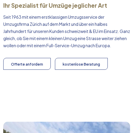
Ihr Spezialist für Umzüge jeglicher Art
Seit 1963 mit einem erstklassigen Umzugsservice der
Umzugsfirma Zürich auf dem Markt und über ein halbes
Jahrhundert für unseren Kunden schweizweit & EU im Einsatz. Ganz
gleich, ob Sie mit einem kleinen Umzug eine Strasse weiter ziehen
wollen oder mit einem Full-Service-Umzug nach
Europa
.
Offerte anfordern
kostenlose Beratung