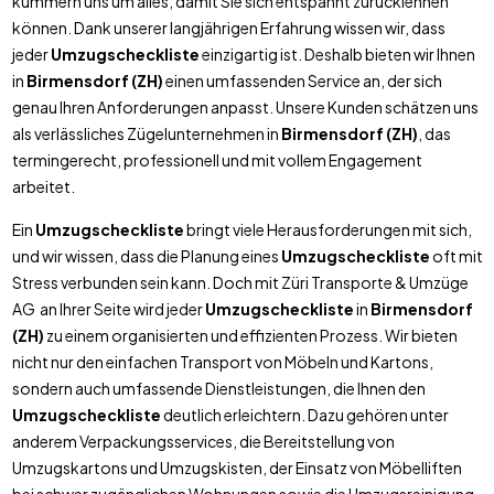
kümmern uns um alles, damit Sie sich entspannt zurücklehnen
können. Dank unserer langjährigen Erfahrung wissen wir, dass
jeder
Umzugscheckliste
einzigartig ist. Deshalb bieten wir Ihnen
in
Birmensdorf (ZH)
einen umfassenden Service an, der sich
genau Ihren Anforderungen anpasst. Unsere Kunden schätzen uns
als verlässliches Zügelunternehmen in
Birmensdorf (ZH)
, das
termingerecht, professionell und mit vollem Engagement
arbeitet.
Ein
Umzugscheckliste
bringt viele Herausforderungen mit sich,
und wir wissen, dass die Planung eines
Umzugscheckliste
oft mit
Stress verbunden sein kann. Doch mit Züri Transporte & Umzüge
AG an Ihrer Seite wird jeder
Umzugscheckliste
in
Birmensdorf
(ZH)
zu einem organisierten und effizienten Prozess. Wir bieten
nicht nur den einfachen Transport von Möbeln und Kartons,
sondern auch umfassende Dienstleistungen, die Ihnen den
Umzugscheckliste
deutlich erleichtern. Dazu gehören unter
anderem Verpackungsservices, die Bereitstellung von
Umzugskartons und Umzugskisten, der Einsatz von Möbelliften