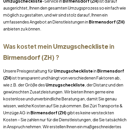
Umzugscheckliste
-Service in
Birmensdorf (ZH)
ist darauf
ausgerichtet, Ihnen den gesamten Umzugsprozess so einfach wie
möglich zu gestalten, und wir sind stolz darauf, Ihnen ein
umfassendes Angebot an Dienstleistungen in
Birmensdorf (ZH)
anbieten zu können.
Was kostet mein
Umzugscheckliste
in
Birmensdorf (ZH)
?
Unsere Preisgestaltung für
Umzugscheckliste
in
Birmensdorf
(ZH)
ist transparent und hängt von verschiedenen Faktoren ab,
wie z.B. der Größe des
Umzugscheckliste
, der Distanz und den
gewünschten Zusatzleistungen. Wir bieten Ihnen gerne eine
kostenlose und unverbindliche Beratung an, damit Sie genau
wissen, welche Kosten auf Sie zukommen. Bei Züri Transporte &
Umzüge AG in
Birmensdorf (ZH)
gibt es keine versteckten
Kosten – Sie zahlen nur für die Dienstleistungen, die Sie tatsächlich
in Anspruch nehmen. Wir erstellen Ihnen ein maßgeschneidertes