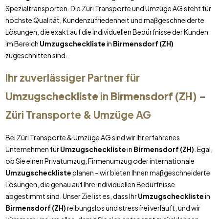
Spezialtransporten. Die Züri Transporte und Umzüge AG steht für
höchste Qualität, Kundenzufriedenheit und maßgeschneiderte
Lösungen, die exakt auf die individuellen Bedürfnisse der Kunden
im Bereich
Umzugscheckliste
in
Birmensdorf (ZH)
zugeschnitten sind.
Ihr zuverlässiger Partner für
Umzugscheckliste
in
Birmensdorf (ZH)
–
Züri Transporte & Umzüge AG
Bei Züri Transporte & Umzüge AG sind wir Ihr erfahrenes
Unternehmen für
Umzugscheckliste
in
Birmensdorf (ZH)
. Egal,
ob Sie einen Privatumzug, Firmenumzug oder internationale
Umzugscheckliste
planen – wir bieten Ihnen maßgeschneiderte
Lösungen, die genau auf Ihre individuellen Bedürfnisse
abgestimmt sind. Unser Ziel ist es, dass Ihr
Umzugscheckliste
in
Birmensdorf (ZH)
reibungslos und stressfrei verläuft, und wir