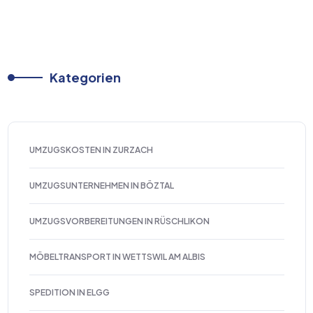
Kategorien
UMZUGSKOSTEN IN ZURZACH
UMZUGSUNTERNEHMEN IN BÖZTAL
UMZUGSVORBEREITUNGEN IN RÜSCHLIKON
MÖBELTRANSPORT IN WETTSWIL AM ALBIS
SPEDITION IN ELGG