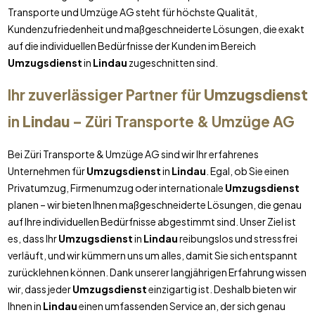
Transporte und Umzüge AG steht für höchste Qualität,
Kundenzufriedenheit und maßgeschneiderte Lösungen, die exakt
auf die individuellen Bedürfnisse der Kunden im Bereich
Umzugsdienst
in
Lindau
zugeschnitten sind.
Ihr zuverlässiger Partner für
Umzugsdienst
in
Lindau
– Züri Transporte & Umzüge AG
Bei Züri Transporte & Umzüge AG sind wir Ihr erfahrenes
Unternehmen für
Umzugsdienst
in
Lindau
. Egal, ob Sie einen
Privatumzug, Firmenumzug oder internationale
Umzugsdienst
planen – wir bieten Ihnen maßgeschneiderte Lösungen, die genau
auf Ihre individuellen Bedürfnisse abgestimmt sind. Unser Ziel ist
es, dass Ihr
Umzugsdienst
in
Lindau
reibungslos und stressfrei
verläuft, und wir kümmern uns um alles, damit Sie sich entspannt
zurücklehnen können. Dank unserer langjährigen Erfahrung wissen
wir, dass jeder
Umzugsdienst
einzigartig ist. Deshalb bieten wir
Ihnen in
Lindau
einen umfassenden Service an, der sich genau