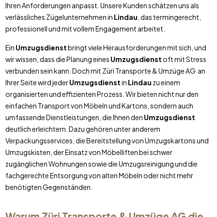
Ihren Anforderungen anpasst. Unsere Kunden schätzen uns als
verlässliches Zügelunternehmen in
Lindau
, das termingerecht,
professionell und mit vollem Engagement arbeitet.
Ein
Umzugsdienst
bringt viele Herausforderungen mit sich, und
wir wissen, dass die Planung eines
Umzugsdienst
oft mit Stress
verbunden sein kann. Doch mit Züri Transporte & Umzüge AG an
Ihrer Seite wird jeder
Umzugsdienst
in
Lindau
zu einem
organisierten und effizienten Prozess. Wir bieten nicht nur den
einfachen Transport von Möbeln und Kartons, sondern auch
umfassende Dienstleistungen, die Ihnen den
Umzugsdienst
deutlich erleichtern. Dazu gehören unter anderem
Verpackungsservices, die Bereitstellung von Umzugskartons und
Umzugskisten, der Einsatz von Möbelliften bei schwer
zugänglichen Wohnungen sowie die Umzugsreinigung und die
fachgerechte Entsorgung von alten Möbeln oder nicht mehr
benötigten Gegenständen.
Warum Züri Transporte & Umzüge AG die