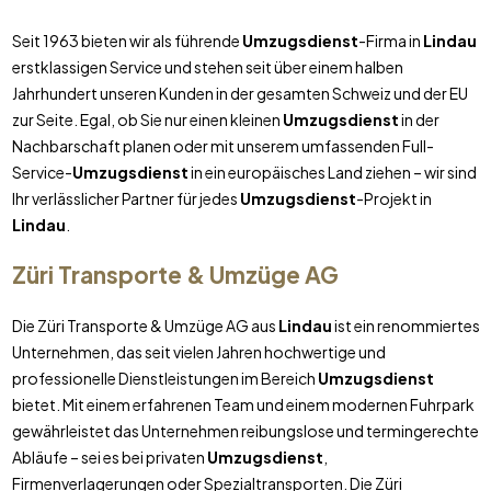
Seit 1963 bieten wir als führende
Umzugsdienst
-Firma in
Lindau
erstklassigen Service und stehen seit über einem halben
Jahrhundert unseren Kunden in der gesamten Schweiz und der EU
zur Seite. Egal, ob Sie nur einen kleinen
Umzugsdienst
in der
Nachbarschaft planen oder mit unserem umfassenden Full-
Service-
Umzugsdienst
in ein europäisches Land ziehen – wir sind
Ihr verlässlicher Partner für jedes
Umzugsdienst
-Projekt in
Lindau
.
Züri Transporte & Umzüge AG
Die Züri Transporte & Umzüge AG aus
Lindau
ist ein renommiertes
Unternehmen, das seit vielen Jahren hochwertige und
professionelle Dienstleistungen im Bereich
Umzugsdienst
bietet. Mit einem erfahrenen Team und einem modernen Fuhrpark
gewährleistet das Unternehmen reibungslose und termingerechte
Abläufe – sei es bei privaten
Umzugsdienst
,
Firmenverlagerungen oder Spezialtransporten. Die Züri