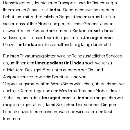
Habseligkeiten, den sicheren Transport und die Einrichtung in
Ihrem neuen Zuhause in
Lindau
. Dabei gehen wir besonders
behutsam mit zerbrechlichen Gegenständen um und stellen
sicher, dass all Ihre Möbel und persönlichen Gegenstände in
einwandfreiem Zustand ankommen. Sie können sich darauf
verlassen, dass unser Team den gesamten
Umzugsdienst
-
Prozess in
Lindau
professionell und sorgfältig durchführt.
Für Ihren Privatumzug bieten wir eine Reihe zusätzlicher Services
an, um Ihnen den
Umzugsdienst
in
Lindau
noch weiter zu
erleichtern. Dazu gehören unter anderem der Ein- und
Auspackservice sowie die Bereitstellung von
Verpackungsmaterialien. Wenn Sie es wünschen, übernehmen wir
auch die Demontage und den Wiederaufbau Ihrer Möbel. Unser
Ziel ist es, Ihnen den
Umzugsdienst
in
Lindau
so angenehm wie
möglich zu gestalten, damit Sie sich auf die schönen Dinge im
Leben konzentrieren können, während wir uns um den Rest
kümmern.