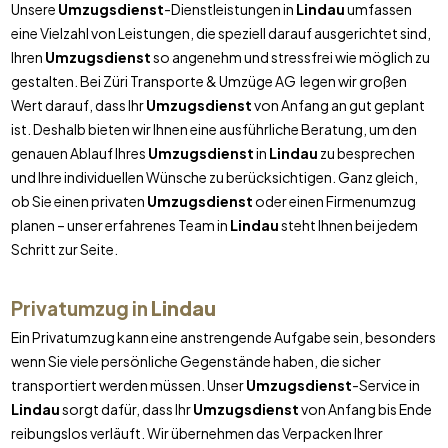
Unsere
Umzugsdienst
-Dienstleistungen in
Lindau
umfassen
eine Vielzahl von Leistungen, die speziell darauf ausgerichtet sind,
Ihren
Umzugsdienst
so angenehm und stressfrei wie möglich zu
gestalten. Bei Züri Transporte & Umzüge AG legen wir großen
Wert darauf, dass Ihr
Umzugsdienst
von Anfang an gut geplant
ist. Deshalb bieten wir Ihnen eine ausführliche Beratung, um den
genauen Ablauf Ihres
Umzugsdienst
in
Lindau
zu besprechen
und Ihre individuellen Wünsche zu berücksichtigen. Ganz gleich,
ob Sie einen privaten
Umzugsdienst
oder einen Firmenumzug
planen – unser erfahrenes Team in
Lindau
steht Ihnen bei jedem
Schritt zur Seite.
Privatumzug in
Lindau
Ein Privatumzug kann eine anstrengende Aufgabe sein, besonders
wenn Sie viele persönliche Gegenstände haben, die sicher
transportiert werden müssen. Unser
Umzugsdienst
-Service in
Lindau
sorgt dafür, dass Ihr
Umzugsdienst
von Anfang bis Ende
reibungslos verläuft. Wir übernehmen das Verpacken Ihrer