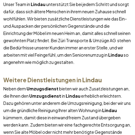
Unser Team in
Lindau
unterstützt Sie bei jedem Schritt und sorgt
dafür, dass sich ältere Menschen in ihrem neuen Zuhause schnell
wohlfühlen. Wir bieten zusätzliche Dienstleistungen wie das Ein-
und Auspacken der persönlichen Gegenstände und die
Einrichtung der Möbel im neuen Heim an, damit alles schnell seinen
gewohnten Platz findet. Bei Züri Transporte & Umzüge AG stehen
die Bedürfnisse unserer Kunden immer an erster Stelle, und wir
arbeiten mit viel Feingefühl, um den Seniorenumzug in
Lindau
so
angenehm wie möglich zu gestalten.
Weitere Dienstleistungen in
Lindau
Neben dem
Umzugsdienst
bieten wir auch Zusatzleistungen an,
die Ihnen den
Umzugsdienst
in
Lindau
erheblich erleichtern.
Dazu gehören unter anderem die Umzugsreinigung, bei der wir uns
um die gründliche Reinigung Ihrer alten Wohnung in
Lindau
kümmern, damit diese in einwandfreiem Zustand übergeben
werden kann. Zudem bieten wir eine fachgerechte Entsorgung an,
wenn Sie alte Möbel oder nicht mehr benötigte Gegenstände