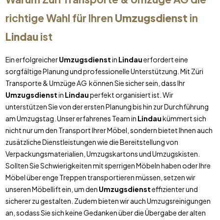
richtige Wahl für Ihren
Umzugsdienst
in
Lindau
ist
Ein erfolgreicher
Umzugsdienst
in
Lindau
erfordert eine
sorgfältige Planung und professionelle Unterstützung. Mit Züri
Transporte & Umzüge AG können Sie sicher sein, dass Ihr
Umzugsdienst
in
Lindau
perfekt organisiert ist. Wir
unterstützen Sie von der ersten Planung bis hin zur Durchführung
am Umzugstag. Unser erfahrenes Team in
Lindau
kümmert sich
nicht nur um den Transport Ihrer Möbel, sondern bietet Ihnen auch
zusätzliche Dienstleistungen wie die Bereitstellung von
Verpackungsmaterialien, Umzugskartons und Umzugskisten.
Sollten Sie Schwierigkeiten mit sperrigen Möbeln haben oder Ihre
Möbel über enge Treppen transportieren müssen, setzen wir
unseren Möbellift ein, um den
Umzugsdienst
effizienter und
sicherer zu gestalten. Zudem bieten wir auch Umzugsreinigungen
an, sodass Sie sich keine Gedanken über die Übergabe der alten