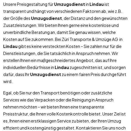
Unsere Preisgestaltung für
Umzugsdienst
in
Lindau
ist
transparent und hängt von verschiedenen Faktoren ab, wie z.B.
der Größe des
Umzugsdienst
, der Distanz und den gewünschten
Zusatzleistungen. Wir bieten Ihnen gerne eine kostenlose und
unverbindliche Beratung an, damit Sie genau wissen, welche
Kosten auf Sie zukommen. Bei Züri Transporte & Umzüge AG in
Lindau
gibt es keine versteckten Kosten – Sie zahlen nur für die
Dienstleistungen, die Sie tatsächlich in Anspruch nehmen. Wir
erstellen Ihnen ein maßgeschneidertes Angebot, das auf Ihre
individuellen Bedürfnisse in
Lindau
zugeschnitten ist, und sorgen
dafür, dass Ihr
Umzugsdienst
zu einem fairen Preis durchgeführt
wird.
Egal, ob Sie nur den Transport benötigen oder zusätzliche
Services wie das Verpacken oder die Reinigung in Anspruch
nehmen möchten – wir bieten Ihnen eine transparente
Preisstruktur, die Ihnen volle Kostenkontrolle bietet. Unser Ziel ist
es, Ihnen einen erstklassigen Service zu bieten, der Ihren Umzug
effizient und kostengünstig gestaltet. Kontaktieren Sie uns noch