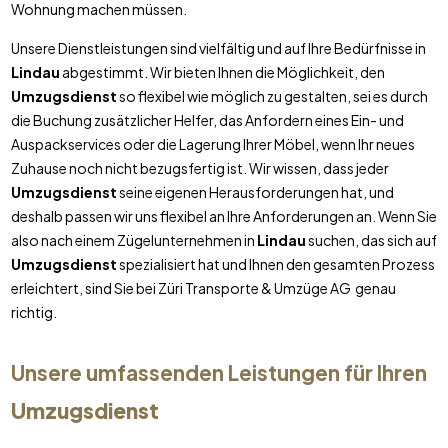
Wohnung machen müssen.
Unsere Dienstleistungen sind vielfältig und auf Ihre Bedürfnisse in
Lindau
abgestimmt. Wir bieten Ihnen die Möglichkeit, den
Umzugsdienst
so flexibel wie möglich zu gestalten, sei es durch
die Buchung zusätzlicher Helfer, das Anfordern eines Ein- und
Auspackservices oder die Lagerung Ihrer Möbel, wenn Ihr neues
Zuhause noch nicht bezugsfertig ist. Wir wissen, dass jeder
Umzugsdienst
seine eigenen Herausforderungen hat, und
deshalb passen wir uns flexibel an Ihre Anforderungen an. Wenn Sie
also nach einem Zügelunternehmen in
Lindau
suchen, das sich auf
Umzugsdienst
spezialisiert hat und Ihnen den gesamten Prozess
erleichtert, sind Sie bei Züri Transporte & Umzüge AG genau
richtig.
Unsere umfassenden Leistungen für Ihren
Umzugsdienst