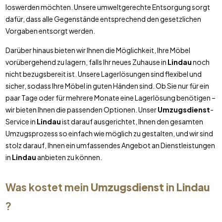
loswerden möchten. Unsere umweltgerechte Entsorgung sorgt
dafür, dass alle Gegenstände entsprechend den gesetzlichen
Vorgaben entsorgt werden.
Darüber hinaus bieten wir Ihnen die Möglichkeit, Ihre Möbel
vorübergehend zu lagern, falls Ihr neues Zuhause in
Lindau
noch
nicht bezugsbereit ist. Unsere Lagerlösungen sind flexibel und
sicher, sodass Ihre Möbel in guten Händen sind. Ob Sie nur für ein
paar Tage oder für mehrere Monate eine Lagerlösung benötigen –
wir bieten Ihnen die passenden Optionen. Unser
Umzugsdienst
-
Service in
Lindau
ist darauf ausgerichtet, Ihnen den gesamten
Umzugsprozess so einfach wie möglich zu gestalten, und wir sind
stolz darauf, Ihnen ein umfassendes Angebot an Dienstleistungen
in
Lindau
anbieten zu können.
Was kostet mein
Umzugsdienst
in
Lindau
?