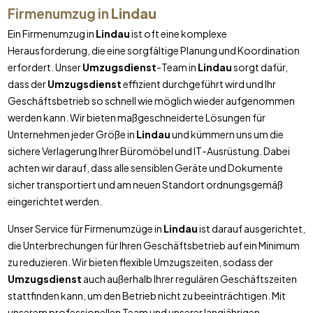
Firmenumzug in
Lindau
Ein Firmenumzug in
Lindau
ist oft eine komplexe
Herausforderung, die eine sorgfältige Planung und Koordination
erfordert. Unser
Umzugsdienst
-Team in
Lindau
sorgt dafür,
dass der
Umzugsdienst
effizient durchgeführt wird und Ihr
Geschäftsbetrieb so schnell wie möglich wieder aufgenommen
werden kann. Wir bieten maßgeschneiderte Lösungen für
Unternehmen jeder Größe in
Lindau
und kümmern uns um die
sichere Verlagerung Ihrer Büromöbel und IT-Ausrüstung. Dabei
achten wir darauf, dass alle sensiblen Geräte und Dokumente
sicher transportiert und am neuen Standort ordnungsgemäß
eingerichtet werden.
Unser Service für Firmenumzüge in
Lindau
ist darauf ausgerichtet,
die Unterbrechungen für Ihren Geschäftsbetrieb auf ein Minimum
zu reduzieren. Wir bieten flexible Umzugszeiten, sodass der
Umzugsdienst
auch außerhalb Ihrer regulären Geschäftszeiten
stattfinden kann, um den Betrieb nicht zu beeinträchtigen. Mit
unserem professionellen Team und unserer langjährigen