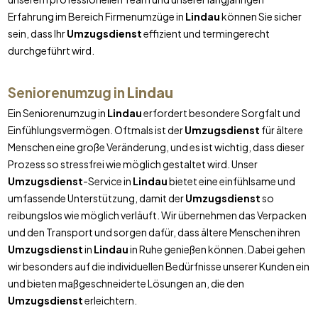
Erfahrung im Bereich Firmenumzüge in
Lindau
können Sie sicher
sein, dass Ihr
Umzugsdienst
effizient und termingerecht
durchgeführt wird.
Seniorenumzug in
Lindau
Ein Seniorenumzug in
Lindau
erfordert besondere Sorgfalt und
Einfühlungsvermögen. Oftmals ist der
Umzugsdienst
für ältere
Menschen eine große Veränderung, und es ist wichtig, dass dieser
Prozess so stressfrei wie möglich gestaltet wird. Unser
Umzugsdienst
-Service in
Lindau
bietet eine einfühlsame und
umfassende Unterstützung, damit der
Umzugsdienst
so
reibungslos wie möglich verläuft. Wir übernehmen das Verpacken
und den Transport und sorgen dafür, dass ältere Menschen ihren
Umzugsdienst
in
Lindau
in Ruhe genießen können. Dabei gehen
wir besonders auf die individuellen Bedürfnisse unserer Kunden ein
und bieten maßgeschneiderte Lösungen an, die den
Umzugsdienst
erleichtern.