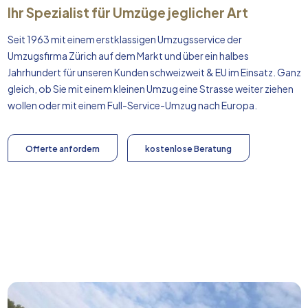
Ihr Spezialist für Umzüge jeglicher Art
Seit 1963 mit einem erstklassigen Umzugsservice der
Umzugsfirma Zürich auf dem Markt und über ein halbes
Jahrhundert für unseren Kunden schweizweit & EU im Einsatz. Ganz
gleich, ob Sie mit einem kleinen Umzug eine Strasse weiter ziehen
wollen oder mit einem Full-Service-Umzug nach
Europa
.
Offerte anfordern
kostenlose Beratung