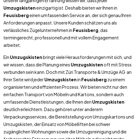
unserer langjährigen Erfahrung wissen wir, dass jeder
Umzugskisten
einzigartig ist. Deshalb bieten wir Ihnen in
Feusisberg
einen umfassenden Service an, der sich genau Ihren
Anforderungen anpasst. Unsere Kunden schätzen uns als
verlässliches Zügelunternehmen in
Feusisberg
, das
termingerecht, professionell und mit vollem Engagement
arbeitet.
Ein
Umzugskisten
bringt viele Herausforderungen mit sich, und
wir wissen, dass die Planung eines
Umzugskisten
oft mit Stress
verbunden sein kann. Doch mit Züri Transporte & Umzüge AG an
Ihrer Seite wird jeder
Umzugskisten
in
Feusisberg
zu einem
organisierten und effizienten Prozess. Wir bieten nicht nur den
einfachen Transport von Möbeln und Kartons, sondern auch
umfassende Dienstleistungen, die Ihnen den
Umzugskisten
deutlich erleichtern. Dazu gehören unter anderem
Verpackungsservices, die Bereitstellung von Umzugskartons und
Umzugskisten, der Einsatz von Möbelliften bei schwer
zugänglichen Wohnungen sowie die Umzugsreinigung und die