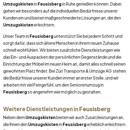
Umzugskisten
in
Feusisberg
in Ruhe genießen können. Dabei
gehen wir besonders auf die individuellen Bedürfnisse unserer
Kunden ein und bieten maßgeschneiderte Lösungen an, die den
Umzugskisten
erleichtern.
Unser Team in
Feusisberg
unterstützt Sie bei jedem Schritt und
sorgt dafür, dass sich ältere Menschen in ihrem neuen Zuhause
schnell wohlfühlen. Wir bieten zusätzliche Dienstleistungen wie
das Ein- und Auspacken der persönlichen Gegenstände und die
Einrichtung der Möbel im neuen Heim an, damit alles schnell seinen
gewohnten Platz findet. Bei Züri Transporte & Umzüge AG stehen
die Bedürfnisse unserer Kunden immer an erster Stelle, und wir
arbeiten mit viel Feingefühl, um den Seniorenumzug in
Feusisberg
so angenehm wie möglich zu gestalten.
Weitere Dienstleistungen in
Feusisberg
Neben dem
Umzugskisten
bieten wir auch Zusatzleistungen an,
die Ihnen den
Umzugskisten
in
Feusisberg
erheblich erleichtern.