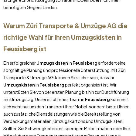
fachgerechte Entsorgung von alten Möbeln oder nicht mehr
benötigten Gegenständen.
Warum Züri Transporte & Umzüge AG die
richtige Wahl für Ihren
Umzugskisten
in
Feusisberg
ist
Ein erfolgreicher
Umzugskisten
in
Feusisberg
erfordert eine
sorgfältige Planung und professionelle Unterstützung. Mit Züri
Transporte & Umzüge AG können Sie sicher sein, dass Ihr
Umzugskisten
in
Feusisberg
perfekt organisiert ist. Wir
unterstützen Sie von der ersten Planung bis hin zur Durchführung
am Umzugstag. Unser erfahrenes Team in
Feusisberg
kümmert
sich nicht nur um den Transport Ihrer Möbel, sondern bietet Ihnen
auch zusätzliche Dienstleistungen wie die Bereitstellung von
Verpackungsmaterialien, Umzugskartons und Umzugskisten.
Sollten Sie Schwierigkeiten mit sperrigen Möbeln haben oder Ihre
Möbel über enge Treppen transportieren müssen, setzen wir