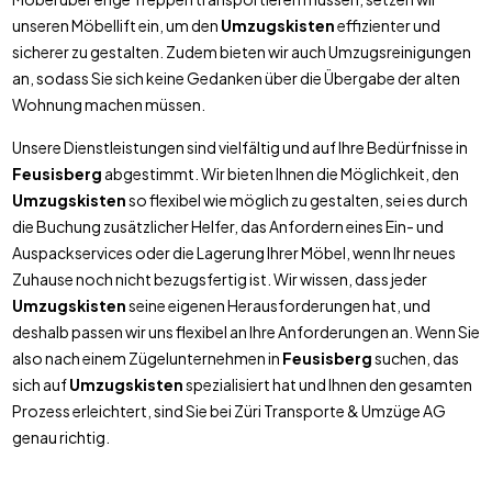
unseren Möbellift ein, um den
Umzugskisten
effizienter und
sicherer zu gestalten. Zudem bieten wir auch Umzugsreinigungen
an, sodass Sie sich keine Gedanken über die Übergabe der alten
Wohnung machen müssen.
Unsere Dienstleistungen sind vielfältig und auf Ihre Bedürfnisse in
Feusisberg
abgestimmt. Wir bieten Ihnen die Möglichkeit, den
Umzugskisten
so flexibel wie möglich zu gestalten, sei es durch
die Buchung zusätzlicher Helfer, das Anfordern eines Ein- und
Auspackservices oder die Lagerung Ihrer Möbel, wenn Ihr neues
Zuhause noch nicht bezugsfertig ist. Wir wissen, dass jeder
Umzugskisten
seine eigenen Herausforderungen hat, und
deshalb passen wir uns flexibel an Ihre Anforderungen an. Wenn Sie
also nach einem Zügelunternehmen in
Feusisberg
suchen, das
sich auf
Umzugskisten
spezialisiert hat und Ihnen den gesamten
Prozess erleichtert, sind Sie bei Züri Transporte & Umzüge AG
genau richtig.