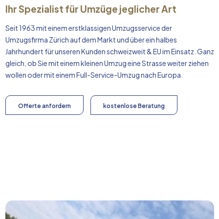
Ihr Spezialist für Umzüge jeglicher Art
Seit 1963 mit einem erstklassigen Umzugsservice der
Umzugsfirma Zürich auf dem Markt und über ein halbes
Jahrhundert für unseren Kunden schweizweit & EU im Einsatz. Ganz
gleich, ob Sie mit einem kleinen Umzug eine Strasse weiter ziehen
wollen oder mit einem Full-Service-Umzug nach
Europa
.
Offerte anfordern
kostenlose Beratung