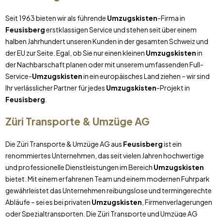
Seit 1963 bieten wir als führende
Umzugskisten
-Firma in
Feusisberg
erstklassigen Service und stehen seit über einem
halben Jahrhundert unseren Kunden in der gesamten Schweiz und
der EU zur Seite. Egal, ob Sie nur einen kleinen
Umzugskisten
in
der Nachbarschaft planen oder mit unserem umfassenden Full-
Service-
Umzugskisten
in ein europäisches Land ziehen – wir sind
Ihr verlässlicher Partner für jedes
Umzugskisten
-Projekt in
Feusisberg
.
Züri Transporte & Umzüge AG
Die Züri Transporte & Umzüge AG aus
Feusisberg
ist ein
renommiertes Unternehmen, das seit vielen Jahren hochwertige
und professionelle Dienstleistungen im Bereich
Umzugskisten
bietet. Mit einem erfahrenen Team und einem modernen Fuhrpark
gewährleistet das Unternehmen reibungslose und termingerechte
Abläufe – sei es bei privaten
Umzugskisten
, Firmenverlagerungen
oder Spezialtransporten. Die Züri Transporte und Umzüge AG