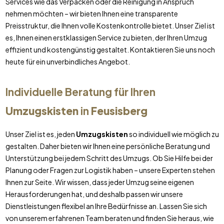
Services wie das Verpacken oder die Reinigung in Anspruch
nehmen möchten – wir bieten Ihnen eine transparente
Preisstruktur, die Ihnen volle Kostenkontrolle bietet. Unser Ziel ist
es, Ihnen einen erstklassigen Service zu bieten, der Ihren Umzug
effizient und kostengünstig gestaltet. Kontaktieren Sie uns noch
heute für ein unverbindliches Angebot.
Individuelle Beratung für Ihren
Umzugskisten
in
Feusisberg
Unser Ziel ist es, jeden
Umzugskisten
so individuell wie möglich zu
gestalten. Daher bieten wir Ihnen eine persönliche Beratung und
Unterstützung bei jedem Schritt des Umzugs. Ob Sie Hilfe bei der
Planung oder Fragen zur Logistik haben – unsere Experten stehen
Ihnen zur Seite. Wir wissen, dass jeder Umzug seine eigenen
Herausforderungen hat, und deshalb passen wir unsere
Dienstleistungen flexibel an Ihre Bedürfnisse an. Lassen Sie sich
von unserem erfahrenen Team beraten und finden Sie heraus, wie