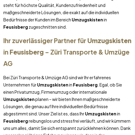
steht für höchste Qualität, Kundenzufriedenheit und
maßgeschneiderte Lösungen, die exakt auf die individuellen
Bedürfnisse der Kunden im Bereich
Umzugskisten
in
Feusisberg
zugeschnitten sind.
Ihr zuverlässiger Partner für
Umzugskisten
in
Feusisberg
– Züri Transporte & Umzüge
AG
Bei Züri Transporte & Umzüge AG sind wir Ihr erfahrenes
Unternehmen für
Umzugskisten
in
Feusisberg
. Egal, ob Sie
einen Privatumzug, Firmenumzug oder internationale
Umzugskisten
planen – wir bieten Ihnen maßgeschneiderte
Lösungen, die genau auf Ihre individuellen Bedürfnisse
abgestimmt sind. Unser Ziel ist es, dass Ihr
Umzugskisten
in
Feusisberg
reibungslos und stressfrei verläuft, und wir kümmern
uns um alles, damit Sie sich entspannt zurücklehnen können. Dank