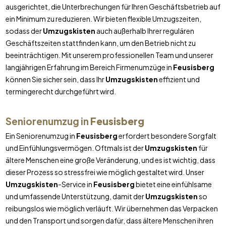
ausgerichtet, die Unterbrechungen für Ihren Geschäftsbetrieb auf
ein Minimum zu reduzieren. Wir bieten flexible Umzugszeiten,
sodass der
Umzugskisten
auch außerhalb Ihrer regulären
Geschäftszeiten stattfinden kann, um den Betrieb nicht zu
beeinträchtigen. Mit unserem professionellen Team und unserer
langjährigen Erfahrung im Bereich Firmenumzüge in
Feusisberg
können Sie sicher sein, dass Ihr
Umzugskisten
effizient und
termingerecht durchgeführt wird.
Seniorenumzug in
Feusisberg
Ein Seniorenumzug in
Feusisberg
erfordert besondere Sorgfalt
und Einfühlungsvermögen. Oftmals ist der
Umzugskisten
für
ältere Menschen eine große Veränderung, und es ist wichtig, dass
dieser Prozess so stressfrei wie möglich gestaltet wird. Unser
Umzugskisten
-Service in
Feusisberg
bietet eine einfühlsame
und umfassende Unterstützung, damit der
Umzugskisten
so
reibungslos wie möglich verläuft. Wir übernehmen das Verpacken
und den Transport und sorgen dafür, dass ältere Menschen ihren