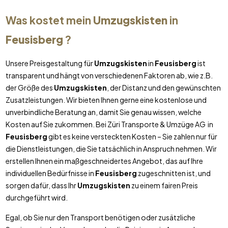
Was kostet mein
Umzugskisten
in
Feusisberg
?
Unsere Preisgestaltung für
Umzugskisten
in
Feusisberg
ist
transparent und hängt von verschiedenen Faktoren ab, wie z.B.
der Größe des
Umzugskisten
, der Distanz und den gewünschten
Zusatzleistungen. Wir bieten Ihnen gerne eine kostenlose und
unverbindliche Beratung an, damit Sie genau wissen, welche
Kosten auf Sie zukommen. Bei Züri Transporte & Umzüge AG in
Feusisberg
gibt es keine versteckten Kosten – Sie zahlen nur für
die Dienstleistungen, die Sie tatsächlich in Anspruch nehmen. Wir
erstellen Ihnen ein maßgeschneidertes Angebot, das auf Ihre
individuellen Bedürfnisse in
Feusisberg
zugeschnitten ist, und
sorgen dafür, dass Ihr
Umzugskisten
zu einem fairen Preis
durchgeführt wird.
Egal, ob Sie nur den Transport benötigen oder zusätzliche