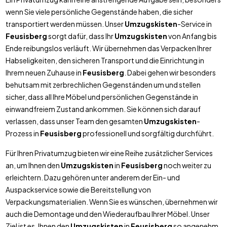
wenn Sie viele persönliche Gegenstände haben, die sicher
transportiert werden müssen. Unser
Umzugskisten
-Service in
Feusisberg
sorgt dafür, dass Ihr
Umzugskisten
von Anfang bis
Ende reibungslos verläuft. Wir übernehmen das Verpacken Ihrer
Habseligkeiten, den sicheren Transport und die Einrichtung in
Ihrem neuen Zuhause in
Feusisberg
. Dabei gehen wir besonders
behutsam mit zerbrechlichen Gegenständen um und stellen
sicher, dass all Ihre Möbel und persönlichen Gegenstände in
einwandfreiem Zustand ankommen. Sie können sich darauf
verlassen, dass unser Team den gesamten
Umzugskisten
-
Prozess in
Feusisberg
professionell und sorgfältig durchführt.
Für Ihren Privatumzug bieten wir eine Reihe zusätzlicher Services
an, um Ihnen den
Umzugskisten
in
Feusisberg
noch weiter zu
erleichtern. Dazu gehören unter anderem der Ein- und
Auspackservice sowie die Bereitstellung von
Verpackungsmaterialien. Wenn Sie es wünschen, übernehmen wir
auch die Demontage und den Wiederaufbau Ihrer Möbel. Unser
Ziel ist es, Ihnen den
Umzugskisten
in
Feusisberg
so angenehm