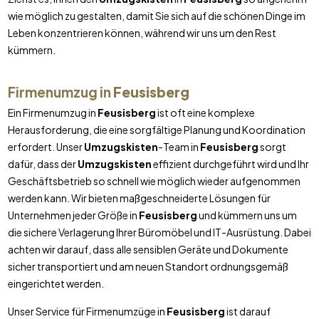
wie möglich zu gestalten, damit Sie sich auf die schönen Dinge im
Leben konzentrieren können, während wir uns um den Rest
kümmern.
Firmenumzug in
Feusisberg
Ein Firmenumzug in
Feusisberg
ist oft eine komplexe
Herausforderung, die eine sorgfältige Planung und Koordination
erfordert. Unser
Umzugskisten
-Team in
Feusisberg
sorgt
dafür, dass der
Umzugskisten
effizient durchgeführt wird und Ihr
Geschäftsbetrieb so schnell wie möglich wieder aufgenommen
werden kann. Wir bieten maßgeschneiderte Lösungen für
Unternehmen jeder Größe in
Feusisberg
und kümmern uns um
die sichere Verlagerung Ihrer Büromöbel und IT-Ausrüstung. Dabei
achten wir darauf, dass alle sensiblen Geräte und Dokumente
sicher transportiert und am neuen Standort ordnungsgemäß
eingerichtet werden.
Unser Service für Firmenumzüge in
Feusisberg
ist darauf