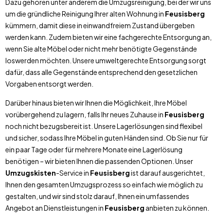
Dazu gehören unter anderem die Umzugsreinigung, bei der wir uns
um die gründliche Reinigung Ihrer alten Wohnung in
Feusisberg
kümmern, damit diese in einwandfreiem Zustand übergeben
werden kann. Zudem bieten wir eine fachgerechte Entsorgung an,
wenn Sie alte Möbel oder nicht mehr benötigte Gegenstände
loswerden möchten. Unsere umweltgerechte Entsorgung sorgt
dafür, dass alle Gegenstände entsprechend den gesetzlichen
Vorgaben entsorgt werden.
Darüber hinaus bieten wir Ihnen die Möglichkeit, Ihre Möbel
vorübergehend zu lagern, falls Ihr neues Zuhause in
Feusisberg
noch nicht bezugsbereit ist. Unsere Lagerlösungen sind flexibel
und sicher, sodass Ihre Möbel in guten Händen sind. Ob Sie nur für
ein paar Tage oder für mehrere Monate eine Lagerlösung
benötigen – wir bieten Ihnen die passenden Optionen. Unser
Umzugskisten
-Service in
Feusisberg
ist darauf ausgerichtet,
Ihnen den gesamten Umzugsprozess so einfach wie möglich zu
gestalten, und wir sind stolz darauf, Ihnen ein umfassendes
Angebot an Dienstleistungen in
Feusisberg
anbieten zu können.