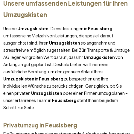
Unsere umfassenden Leistungen für Ihren
Umzugskisten
Unsere
Umzugskisten
-Dienstleistungen in
Feusisberg
umfassen eine Vielzahl von Leistungen, die speziell darauf
ausgerichtet sind, Ihren
Umzugskisten
so angenehm und
stressfrei wie möglich zu gestalten. Bei Züri Transporte & Umzüge
AG legen wir großen Wert darauf, dass Ihr
Umzugskisten
von
Anfang an gut geplant ist. Deshalb bieten wir Ihnen eine
ausführliche Beratung, um den genauen Ablauf Ihres
Umzugskisten
in
Feusisberg
zu besprechen und Ihre
individuellen Wünsche zu berücksichtigen. Ganz gleich, ob Sie
einen privaten
Umzugskisten
oder einen Firmenumzug planen –
unser erfahrenes Team in
Feusisberg
steht Ihnen bei jedem
Schritt zur Seite.
Privatumzug in
Feusisberg
Ein Privatumzug kann eine anstrengende Aufgabe sein, besonders