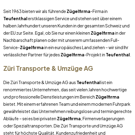
Seit 1963 bieten wir als führende
Zügelfirma
-Firma in
Teufenthal
erstklassigen Service und stehen seit über einem
halben Jahrhundert unseren Kunden in der gesamten Schweiz und
der EU zur Seite. Egal, ob Sie nur einen kleinen
Zügelfirma
in der
Nachbarschaft planen oder mit unserem umfassenden Full-
Service-
Zügelfirma
in ein europäisches Land ziehen – wir sind Ihr
verlässlicher Partner für jedes
Zügelfirma
-Projekt in
Teufenthal
.
Züri Transporte & Umzüge AG
Die Züri Transporte & Umzüge AG aus
Teufenthal
ist ein
renommiertes Unternehmen, das seit vielen Jahren hochwertige
und professionelle Dienstleistungen im Bereich
Zügelfirma
bietet. Mit einem erfahrenen Team und einem modernen Fuhrpark
gewährleistet das Unternehmen reibungslose und termingerechte
Abläufe – sei es bei privaten
Zügelfirma
, Firmenverlagerungen
oder Spezialtransporten. Die Züri Transporte und Umzüge AG
steht für höchste Qualität, Kundenzufriedenheit und