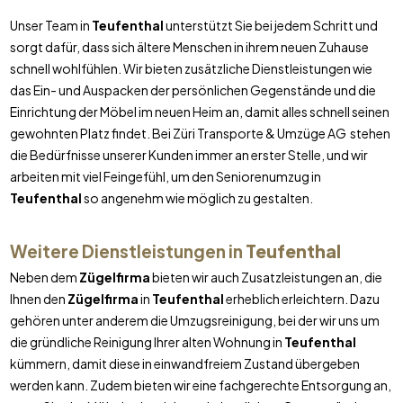
Unser Team in
Teufenthal
unterstützt Sie bei jedem Schritt und
sorgt dafür, dass sich ältere Menschen in ihrem neuen Zuhause
schnell wohlfühlen. Wir bieten zusätzliche Dienstleistungen wie
das Ein- und Auspacken der persönlichen Gegenstände und die
Einrichtung der Möbel im neuen Heim an, damit alles schnell seinen
gewohnten Platz findet. Bei Züri Transporte & Umzüge AG stehen
die Bedürfnisse unserer Kunden immer an erster Stelle, und wir
arbeiten mit viel Feingefühl, um den Seniorenumzug in
Teufenthal
so angenehm wie möglich zu gestalten.
Weitere Dienstleistungen in
Teufenthal
Neben dem
Zügelfirma
bieten wir auch Zusatzleistungen an, die
Ihnen den
Zügelfirma
in
Teufenthal
erheblich erleichtern. Dazu
gehören unter anderem die Umzugsreinigung, bei der wir uns um
die gründliche Reinigung Ihrer alten Wohnung in
Teufenthal
kümmern, damit diese in einwandfreiem Zustand übergeben
werden kann. Zudem bieten wir eine fachgerechte Entsorgung an,