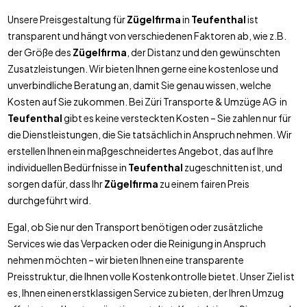
Unsere Preisgestaltung für
Zügelfirma
in
Teufenthal
ist
transparent und hängt von verschiedenen Faktoren ab, wie z.B.
der Größe des
Zügelfirma
, der Distanz und den gewünschten
Zusatzleistungen. Wir bieten Ihnen gerne eine kostenlose und
unverbindliche Beratung an, damit Sie genau wissen, welche
Kosten auf Sie zukommen. Bei Züri Transporte & Umzüge AG in
Teufenthal
gibt es keine versteckten Kosten – Sie zahlen nur für
die Dienstleistungen, die Sie tatsächlich in Anspruch nehmen. Wir
erstellen Ihnen ein maßgeschneidertes Angebot, das auf Ihre
individuellen Bedürfnisse in
Teufenthal
zugeschnitten ist, und
sorgen dafür, dass Ihr
Zügelfirma
zu einem fairen Preis
durchgeführt wird.
Egal, ob Sie nur den Transport benötigen oder zusätzliche
Services wie das Verpacken oder die Reinigung in Anspruch
nehmen möchten – wir bieten Ihnen eine transparente
Preisstruktur, die Ihnen volle Kostenkontrolle bietet. Unser Ziel ist
es, Ihnen einen erstklassigen Service zu bieten, der Ihren Umzug