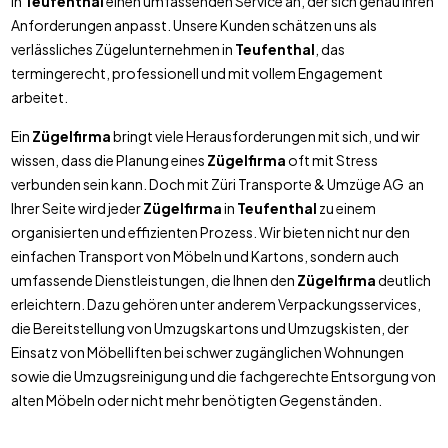
in
Teufenthal
einen umfassenden Service an, der sich genau Ihren
Anforderungen anpasst. Unsere Kunden schätzen uns als
verlässliches Zügelunternehmen in
Teufenthal
, das
termingerecht, professionell und mit vollem Engagement
arbeitet.
Ein
Zügelfirma
bringt viele Herausforderungen mit sich, und wir
wissen, dass die Planung eines
Zügelfirma
oft mit Stress
verbunden sein kann. Doch mit Züri Transporte & Umzüge AG an
Ihrer Seite wird jeder
Zügelfirma
in
Teufenthal
zu einem
organisierten und effizienten Prozess. Wir bieten nicht nur den
einfachen Transport von Möbeln und Kartons, sondern auch
umfassende Dienstleistungen, die Ihnen den
Zügelfirma
deutlich
erleichtern. Dazu gehören unter anderem Verpackungsservices,
die Bereitstellung von Umzugskartons und Umzugskisten, der
Einsatz von Möbelliften bei schwer zugänglichen Wohnungen
sowie die Umzugsreinigung und die fachgerechte Entsorgung von
alten Möbeln oder nicht mehr benötigten Gegenständen.