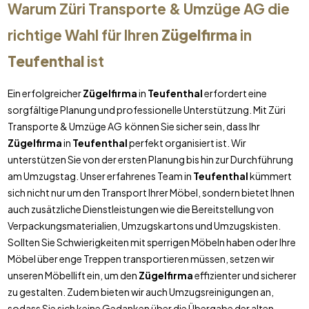
Warum Züri Transporte & Umzüge AG die
richtige Wahl für Ihren
Zügelfirma
in
Teufenthal
ist
Ein erfolgreicher
Zügelfirma
in
Teufenthal
erfordert eine
sorgfältige Planung und professionelle Unterstützung. Mit Züri
Transporte & Umzüge AG können Sie sicher sein, dass Ihr
Zügelfirma
in
Teufenthal
perfekt organisiert ist. Wir
unterstützen Sie von der ersten Planung bis hin zur Durchführung
am Umzugstag. Unser erfahrenes Team in
Teufenthal
kümmert
sich nicht nur um den Transport Ihrer Möbel, sondern bietet Ihnen
auch zusätzliche Dienstleistungen wie die Bereitstellung von
Verpackungsmaterialien, Umzugskartons und Umzugskisten.
Sollten Sie Schwierigkeiten mit sperrigen Möbeln haben oder Ihre
Möbel über enge Treppen transportieren müssen, setzen wir
unseren Möbellift ein, um den
Zügelfirma
effizienter und sicherer
zu gestalten. Zudem bieten wir auch Umzugsreinigungen an,
sodass Sie sich keine Gedanken über die Übergabe der alten