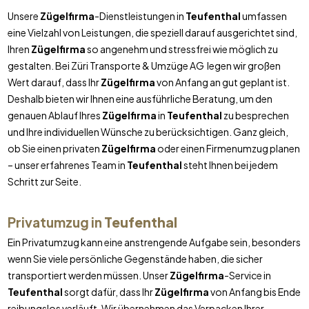
Unsere
Zügelfirma
-Dienstleistungen in
Teufenthal
umfassen
eine Vielzahl von Leistungen, die speziell darauf ausgerichtet sind,
Ihren
Zügelfirma
so angenehm und stressfrei wie möglich zu
gestalten. Bei Züri Transporte & Umzüge AG legen wir großen
Wert darauf, dass Ihr
Zügelfirma
von Anfang an gut geplant ist.
Deshalb bieten wir Ihnen eine ausführliche Beratung, um den
genauen Ablauf Ihres
Zügelfirma
in
Teufenthal
zu besprechen
und Ihre individuellen Wünsche zu berücksichtigen. Ganz gleich,
ob Sie einen privaten
Zügelfirma
oder einen Firmenumzug planen
– unser erfahrenes Team in
Teufenthal
steht Ihnen bei jedem
Schritt zur Seite.
Privatumzug in
Teufenthal
Ein Privatumzug kann eine anstrengende Aufgabe sein, besonders
wenn Sie viele persönliche Gegenstände haben, die sicher
transportiert werden müssen. Unser
Zügelfirma
-Service in
Teufenthal
sorgt dafür, dass Ihr
Zügelfirma
von Anfang bis Ende
reibungslos verläuft. Wir übernehmen das Verpacken Ihrer