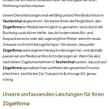
Wohnung machen müssen.
Unsere Dienstleistungen sind vielfältig und auf Ihre Bedürfnisse in
Teufenthal
abgestimmt. Wir bieten Ihnen die Möglichkeit, den
Zügelfirma
so flexibel wie möglich zu gestalten, sei es durch die
Buchung zusätzlicher Helfer, das Anfordern eines Ein- und
Auspackservices oder die Lagerung Ihrer Möbel, wenn Ihr neues
Zuhause noch nicht bezugsfertig ist. Wir wissen, dass jeder
Zügelfirma
seine eigenen Herausforderungen hat, und deshalb
passen wir uns flexibel an Ihre Anforderungen an. Wenn Sie also
nach einem Zügelunternehmen in
Teufenthal
suchen, das sich auf
Zügelfirma
spezialisiert hat und Ihnen den gesamten Prozess
erleichtert, sind Sie bei Züri Transporte & Umzüge AG genau
richtig.
Unsere umfassenden Leistungen für Ihren
Zügelfirma