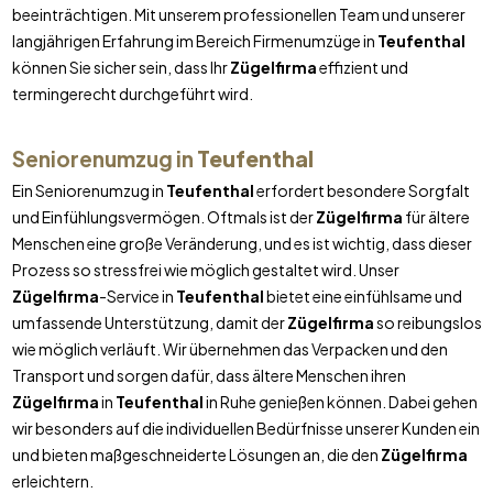
beeinträchtigen. Mit unserem professionellen Team und unserer
langjährigen Erfahrung im Bereich Firmenumzüge in
Teufenthal
können Sie sicher sein, dass Ihr
Zügelfirma
effizient und
termingerecht durchgeführt wird.
Seniorenumzug in
Teufenthal
Ein Seniorenumzug in
Teufenthal
erfordert besondere Sorgfalt
und Einfühlungsvermögen. Oftmals ist der
Zügelfirma
für ältere
Menschen eine große Veränderung, und es ist wichtig, dass dieser
Prozess so stressfrei wie möglich gestaltet wird. Unser
Zügelfirma
-Service in
Teufenthal
bietet eine einfühlsame und
umfassende Unterstützung, damit der
Zügelfirma
so reibungslos
wie möglich verläuft. Wir übernehmen das Verpacken und den
Transport und sorgen dafür, dass ältere Menschen ihren
Zügelfirma
in
Teufenthal
in Ruhe genießen können. Dabei gehen
wir besonders auf die individuellen Bedürfnisse unserer Kunden ein
und bieten maßgeschneiderte Lösungen an, die den
Zügelfirma
erleichtern.