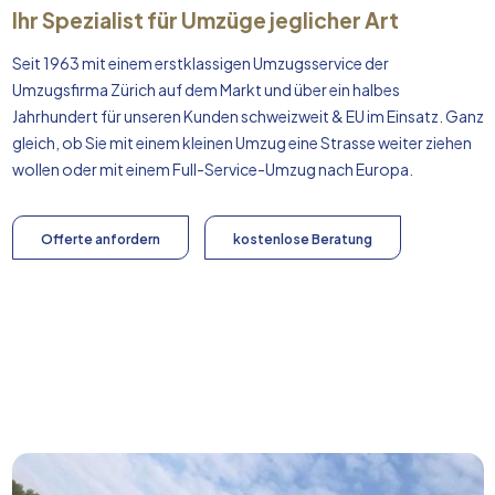
Ihr Spezialist für Umzüge jeglicher Art
Seit 1963 mit einem erstklassigen Umzugsservice der
Umzugsfirma Zürich auf dem Markt und über ein halbes
Jahrhundert für unseren Kunden schweizweit & EU im Einsatz. Ganz
gleich, ob Sie mit einem kleinen Umzug eine Strasse weiter ziehen
wollen oder mit einem Full-Service-Umzug nach
Europa
.
Offerte anfordern
kostenlose Beratung