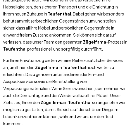
Habseligkeiten, den sicheren Transport und die Einrichtung in
Ihrem neuen Zuhause in
Teufenthal
. Dabei gehen wir besonders
behutsam mit zerbrechlichen Gegenständen um und stellen
sicher, dass all Ihre Möbel und persönlichen Gegenstände in
einwandfreiem Zustand ankommen. Sie können sich darauf
verlassen, dass unser Team den gesamten
Zügelfirma
-Prozess in
Teufenthal
professionell und sorgfältig durchführt.
Für Ihren Privatumzug bieten wir eine Reihe zusätzlicher Services
an, um Ihnen den
Zügelfirma
in
Teufenthal
noch weiter zu
erleichtern. Dazu gehören unter anderem der Ein- und
Auspackservice sowie die Bereitstellung von
Verpackungsmaterialien. Wenn Sie es wünschen, übernehmen wir
auch die Demontage und den Wiederaufbau Ihrer Möbel. Unser
Ziel ist es, Ihnen den
Zügelfirma
in
Teufenthal
so angenehm wie
möglich zu gestalten, damit Sie sich auf die schönen Dinge im
Leben konzentrieren können, während wir uns um den Rest
kümmern.