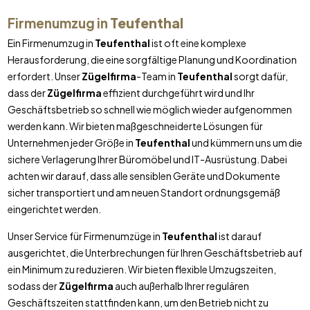
Firmenumzug in
Teufenthal
Ein Firmenumzug in
Teufenthal
ist oft eine komplexe
Herausforderung, die eine sorgfältige Planung und Koordination
erfordert. Unser
Zügelfirma
-Team in
Teufenthal
sorgt dafür,
dass der
Zügelfirma
effizient durchgeführt wird und Ihr
Geschäftsbetrieb so schnell wie möglich wieder aufgenommen
werden kann. Wir bieten maßgeschneiderte Lösungen für
Unternehmen jeder Größe in
Teufenthal
und kümmern uns um die
sichere Verlagerung Ihrer Büromöbel und IT-Ausrüstung. Dabei
achten wir darauf, dass alle sensiblen Geräte und Dokumente
sicher transportiert und am neuen Standort ordnungsgemäß
eingerichtet werden.
Unser Service für Firmenumzüge in
Teufenthal
ist darauf
ausgerichtet, die Unterbrechungen für Ihren Geschäftsbetrieb auf
ein Minimum zu reduzieren. Wir bieten flexible Umzugszeiten,
sodass der
Zügelfirma
auch außerhalb Ihrer regulären
Geschäftszeiten stattfinden kann, um den Betrieb nicht zu