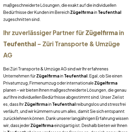
maßgeschneiderte Lösungen, die exakt auf die individuellen
Bedürfnisse der Kunden im Bereich
Zügelfirma
in
Teufenthal
zugeschnitten sind.
Ihr zuverlässiger Partner für
Zügelfirma
in
Teufenthal
– Züri Transporte & Umzüge
AG
Bei Züri Transporte & Umzüge AG sind wir Ihr erfahrenes
Unternehmen für
Zügelfirma
in
Teufenthal
. Egal, ob Sie einen
Privatumzug, Firmenumzug oder internationale
Zügelfirma
planen – wir bieten Ihnen maßgeschneiderte Lösungen, die genau
auf Ihre individuellen Bedürfnisse abgestimmt sind. Unser Ziel ist
es, dass Ihr
Zügelfirma
in
Teufenthal
reibungslos und stressfrei
verläuft, und wir kümmern uns um alles, damit Sie sich entspannt
zurücklehnen können. Dank unserer langjährigen Erfahrung wissen
wir, dass jeder
Zügelfirma
einzigartig ist. Deshalb bieten wir Ihnen