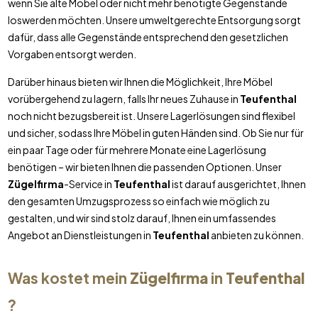
wenn Sie alte Möbel oder nicht mehr benötigte Gegenstände
loswerden möchten. Unsere umweltgerechte Entsorgung sorgt
dafür, dass alle Gegenstände entsprechend den gesetzlichen
Vorgaben entsorgt werden.
Darüber hinaus bieten wir Ihnen die Möglichkeit, Ihre Möbel
vorübergehend zu lagern, falls Ihr neues Zuhause in
Teufenthal
noch nicht bezugsbereit ist. Unsere Lagerlösungen sind flexibel
und sicher, sodass Ihre Möbel in guten Händen sind. Ob Sie nur für
ein paar Tage oder für mehrere Monate eine Lagerlösung
benötigen – wir bieten Ihnen die passenden Optionen. Unser
Zügelfirma
-Service in
Teufenthal
ist darauf ausgerichtet, Ihnen
den gesamten Umzugsprozess so einfach wie möglich zu
gestalten, und wir sind stolz darauf, Ihnen ein umfassendes
Angebot an Dienstleistungen in
Teufenthal
anbieten zu können.
Was kostet mein
Zügelfirma
in
Teufenthal
?