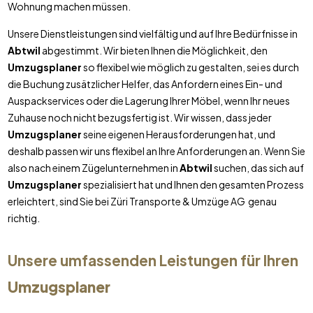
Wohnung machen müssen.
Unsere Dienstleistungen sind vielfältig und auf Ihre Bedürfnisse in
Abtwil
abgestimmt. Wir bieten Ihnen die Möglichkeit, den
Umzugsplaner
so flexibel wie möglich zu gestalten, sei es durch
die Buchung zusätzlicher Helfer, das Anfordern eines Ein- und
Auspackservices oder die Lagerung Ihrer Möbel, wenn Ihr neues
Zuhause noch nicht bezugsfertig ist. Wir wissen, dass jeder
Umzugsplaner
seine eigenen Herausforderungen hat, und
deshalb passen wir uns flexibel an Ihre Anforderungen an. Wenn Sie
also nach einem Zügelunternehmen in
Abtwil
suchen, das sich auf
Umzugsplaner
spezialisiert hat und Ihnen den gesamten Prozess
erleichtert, sind Sie bei Züri Transporte & Umzüge AG genau
richtig.
Unsere umfassenden Leistungen für Ihren
Umzugsplaner