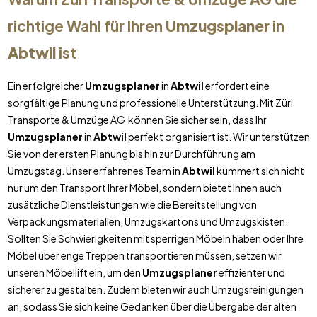
richtige Wahl für Ihren
Umzugsplaner
in
Abtwil
ist
Ein erfolgreicher
Umzugsplaner
in
Abtwil
erfordert eine
sorgfältige Planung und professionelle Unterstützung. Mit Züri
Transporte & Umzüge AG können Sie sicher sein, dass Ihr
Umzugsplaner
in
Abtwil
perfekt organisiert ist. Wir unterstützen
Sie von der ersten Planung bis hin zur Durchführung am
Umzugstag. Unser erfahrenes Team in
Abtwil
kümmert sich nicht
nur um den Transport Ihrer Möbel, sondern bietet Ihnen auch
zusätzliche Dienstleistungen wie die Bereitstellung von
Verpackungsmaterialien, Umzugskartons und Umzugskisten.
Sollten Sie Schwierigkeiten mit sperrigen Möbeln haben oder Ihre
Möbel über enge Treppen transportieren müssen, setzen wir
unseren Möbellift ein, um den
Umzugsplaner
effizienter und
sicherer zu gestalten. Zudem bieten wir auch Umzugsreinigungen
an, sodass Sie sich keine Gedanken über die Übergabe der alten