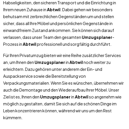
Habseligkeiten, den sicheren Transport und die Einrichtung in
Ihrem neuen Zuhause in
Abtwil
. Dabei gehen wir besonders
behutsam mit zerbrechlichen Gegenständen um und stellen
sicher, dass all Ihre Möbel und persönlichen Gegenstände in
einwandfreiem Zustand ankommen. Sie können sich darauf
verlassen, dass unser Team den gesamten
Umzugsplaner
-
Prozess in
Abtwil
professionell und sorgfältig durchführt.
Für Ihren Privatumzug bieten wir eine Reihe zusätzlicher Services
an, um Ihnen den
Umzugsplaner
in
Abtwil
noch weiter zu
erleichtern. Dazu gehören unter anderem der Ein- und
Auspackservice sowie die Bereitstellung von
Verpackungsmaterialien. Wenn Sie es wünschen, übernehmen wir
auch die Demontage und den Wiederaufbau Ihrer Möbel. Unser
Ziel ist es, Ihnen den
Umzugsplaner
in
Abtwil
so angenehm wie
möglich zu gestalten, damit Sie sich auf die schönen Dinge im
Leben konzentrieren können, während wir uns um den Rest
kümmern.