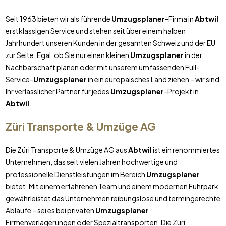
Seit 1963 bieten wir als führende
Umzugsplaner
-Firma in
Abtwil
erstklassigen Service und stehen seit über einem halben
Jahrhundert unseren Kunden in der gesamten Schweiz und der EU
zur Seite. Egal, ob Sie nur einen kleinen
Umzugsplaner
in der
Nachbarschaft planen oder mit unserem umfassenden Full-
Service-
Umzugsplaner
in ein europäisches Land ziehen – wir sind
Ihr verlässlicher Partner für jedes
Umzugsplaner
-Projekt in
Abtwil
.
Züri Transporte & Umzüge AG
Die Züri Transporte & Umzüge AG aus
Abtwil
ist ein renommiertes
Unternehmen, das seit vielen Jahren hochwertige und
professionelle Dienstleistungen im Bereich
Umzugsplaner
bietet. Mit einem erfahrenen Team und einem modernen Fuhrpark
gewährleistet das Unternehmen reibungslose und termingerechte
Abläufe – sei es bei privaten
Umzugsplaner
,
Firmenverlagerungen oder Spezialtransporten. Die Züri