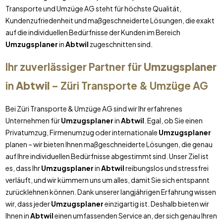
Transporte und Umzüge AG steht für höchste Qualität,
Kundenzufriedenheit und maßgeschneiderte Lösungen, die exakt
auf die individuellen Bedürfnisse der Kunden im Bereich
Umzugsplaner
in
Abtwil
zugeschnitten sind.
Ihr zuverlässiger Partner für
Umzugsplaner
in
Abtwil
– Züri Transporte & Umzüge AG
Bei Züri Transporte & Umzüge AG sind wir Ihr erfahrenes
Unternehmen für
Umzugsplaner
in
Abtwil
. Egal, ob Sie einen
Privatumzug, Firmenumzug oder internationale
Umzugsplaner
planen – wir bieten Ihnen maßgeschneiderte Lösungen, die genau
auf Ihre individuellen Bedürfnisse abgestimmt sind. Unser Ziel ist
es, dass Ihr
Umzugsplaner
in
Abtwil
reibungslos und stressfrei
verläuft, und wir kümmern uns um alles, damit Sie sich entspannt
zurücklehnen können. Dank unserer langjährigen Erfahrung wissen
wir, dass jeder
Umzugsplaner
einzigartig ist. Deshalb bieten wir
Ihnen in
Abtwil
einen umfassenden Service an, der sich genau Ihren