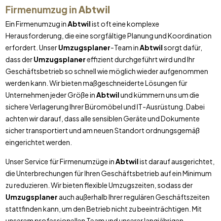
Firmenumzug in
Abtwil
Ein Firmenumzug in
Abtwil
ist oft eine komplexe
Herausforderung, die eine sorgfältige Planung und Koordination
erfordert. Unser
Umzugsplaner
-Team in
Abtwil
sorgt dafür,
dass der
Umzugsplaner
effizient durchgeführt wird und Ihr
Geschäftsbetrieb so schnell wie möglich wieder aufgenommen
werden kann. Wir bieten maßgeschneiderte Lösungen für
Unternehmen jeder Größe in
Abtwil
und kümmern uns um die
sichere Verlagerung Ihrer Büromöbel und IT-Ausrüstung. Dabei
achten wir darauf, dass alle sensiblen Geräte und Dokumente
sicher transportiert und am neuen Standort ordnungsgemäß
eingerichtet werden.
Unser Service für Firmenumzüge in
Abtwil
ist darauf ausgerichtet,
die Unterbrechungen für Ihren Geschäftsbetrieb auf ein Minimum
zu reduzieren. Wir bieten flexible Umzugszeiten, sodass der
Umzugsplaner
auch außerhalb Ihrer regulären Geschäftszeiten
stattfinden kann, um den Betrieb nicht zu beeinträchtigen. Mit
unserem professionellen Team und unserer langjährigen