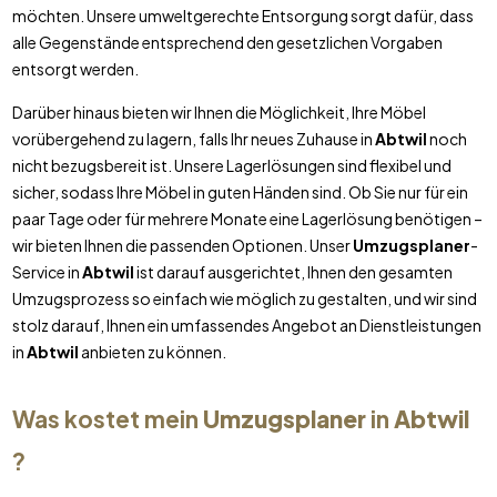
möchten. Unsere umweltgerechte Entsorgung sorgt dafür, dass
alle Gegenstände entsprechend den gesetzlichen Vorgaben
entsorgt werden.
Darüber hinaus bieten wir Ihnen die Möglichkeit, Ihre Möbel
vorübergehend zu lagern, falls Ihr neues Zuhause in
Abtwil
noch
nicht bezugsbereit ist. Unsere Lagerlösungen sind flexibel und
sicher, sodass Ihre Möbel in guten Händen sind. Ob Sie nur für ein
paar Tage oder für mehrere Monate eine Lagerlösung benötigen –
wir bieten Ihnen die passenden Optionen. Unser
Umzugsplaner
-
Service in
Abtwil
ist darauf ausgerichtet, Ihnen den gesamten
Umzugsprozess so einfach wie möglich zu gestalten, und wir sind
stolz darauf, Ihnen ein umfassendes Angebot an Dienstleistungen
in
Abtwil
anbieten zu können.
Was kostet mein
Umzugsplaner
in
Abtwil
?