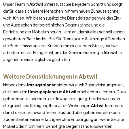
Unser Team in
Abtwil
unterstützt Sie bei jedem Schritt und sorgt
dafür, dass sich ältere Menschen in ihrem neuen Zuhause schnell
wohlfühlen. Wir bieten zusätzliche Dienstleistungen wie das Ein-
und Auspacken der persönlichen Gegenstände und die
Einrichtung der Möbel im neuen Heim an, damit alles schnell seinen
gewohnten Platz findet. Bei Züri Transporte & Umzüge AG stehen
die Bedürfnisse unserer Kunden immer an erster Stelle, und wir
arbeiten mit viel Feingefühl, um den Seniorenumzug in
Abtwil
so
angenehm wie möglich zu gestalten.
Weitere Dienstleistungen in
Abtwil
Neben dem
Umzugsplaner
bieten wir auch Zusatzleistungen an,
die Ihnen den
Umzugsplaner
in
Abtwil
erheblich erleichtern. Dazu
gehören unter anderem die Umzugsreinigung, bei der wir uns um
die gründliche Reinigung Ihrer alten Wohnung in
Abtwil
kümmern,
damit diese in einwandfreiem Zustand übergeben werden kann.
Zudem bieten wir eine fachgerechte Entsorgung an, wenn Sie alte
Möbel oder nicht mehr benötigte Gegenstände loswerden