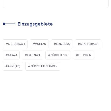
Einzugsgebiete
OTTENBACH
MÜHLAU
LENZBURG
STAFFELBACH
AARAU
FREIENWIL
ZÜRICH ENGE
LUFINGEN
ARNI (AG)
ZÜRICH HIRSLANDEN