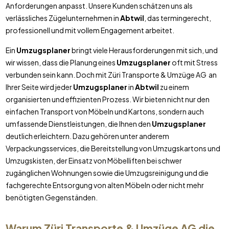
Anforderungen anpasst. Unsere Kunden schätzen uns als
verlässliches Zügelunternehmen in
Abtwil
, das termingerecht,
professionell und mit vollem Engagement arbeitet.
Ein
Umzugsplaner
bringt viele Herausforderungen mit sich, und
wir wissen, dass die Planung eines
Umzugsplaner
oft mit Stress
verbunden sein kann. Doch mit Züri Transporte & Umzüge AG an
Ihrer Seite wird jeder
Umzugsplaner
in
Abtwil
zu einem
organisierten und effizienten Prozess. Wir bieten nicht nur den
einfachen Transport von Möbeln und Kartons, sondern auch
umfassende Dienstleistungen, die Ihnen den
Umzugsplaner
deutlich erleichtern. Dazu gehören unter anderem
Verpackungsservices, die Bereitstellung von Umzugskartons und
Umzugskisten, der Einsatz von Möbelliften bei schwer
zugänglichen Wohnungen sowie die Umzugsreinigung und die
fachgerechte Entsorgung von alten Möbeln oder nicht mehr
benötigten Gegenständen.
Warum Züri Transporte & Umzüge AG die