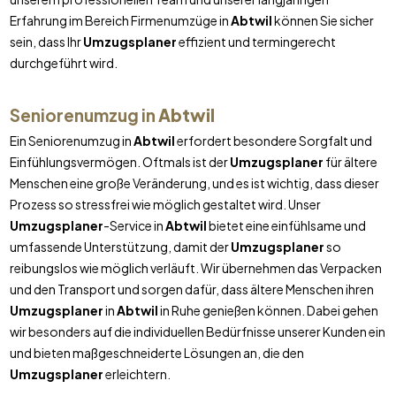
Erfahrung im Bereich Firmenumzüge in
Abtwil
können Sie sicher
sein, dass Ihr
Umzugsplaner
effizient und termingerecht
durchgeführt wird.
Seniorenumzug in
Abtwil
Ein Seniorenumzug in
Abtwil
erfordert besondere Sorgfalt und
Einfühlungsvermögen. Oftmals ist der
Umzugsplaner
für ältere
Menschen eine große Veränderung, und es ist wichtig, dass dieser
Prozess so stressfrei wie möglich gestaltet wird. Unser
Umzugsplaner
-Service in
Abtwil
bietet eine einfühlsame und
umfassende Unterstützung, damit der
Umzugsplaner
so
reibungslos wie möglich verläuft. Wir übernehmen das Verpacken
und den Transport und sorgen dafür, dass ältere Menschen ihren
Umzugsplaner
in
Abtwil
in Ruhe genießen können. Dabei gehen
wir besonders auf die individuellen Bedürfnisse unserer Kunden ein
und bieten maßgeschneiderte Lösungen an, die den
Umzugsplaner
erleichtern.