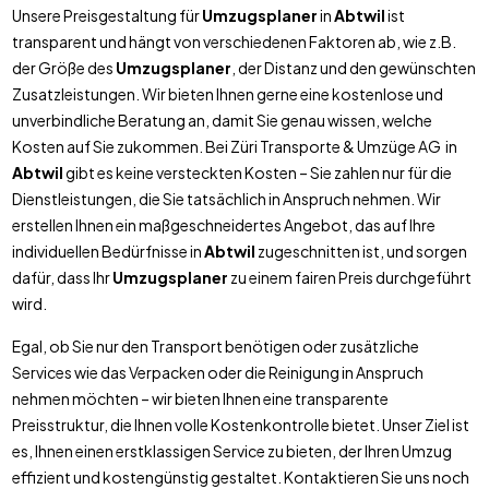
Unsere Preisgestaltung für
Umzugsplaner
in
Abtwil
ist
transparent und hängt von verschiedenen Faktoren ab, wie z.B.
der Größe des
Umzugsplaner
, der Distanz und den gewünschten
Zusatzleistungen. Wir bieten Ihnen gerne eine kostenlose und
unverbindliche Beratung an, damit Sie genau wissen, welche
Kosten auf Sie zukommen. Bei Züri Transporte & Umzüge AG in
Abtwil
gibt es keine versteckten Kosten – Sie zahlen nur für die
Dienstleistungen, die Sie tatsächlich in Anspruch nehmen. Wir
erstellen Ihnen ein maßgeschneidertes Angebot, das auf Ihre
individuellen Bedürfnisse in
Abtwil
zugeschnitten ist, und sorgen
dafür, dass Ihr
Umzugsplaner
zu einem fairen Preis durchgeführt
wird.
Egal, ob Sie nur den Transport benötigen oder zusätzliche
Services wie das Verpacken oder die Reinigung in Anspruch
nehmen möchten – wir bieten Ihnen eine transparente
Preisstruktur, die Ihnen volle Kostenkontrolle bietet. Unser Ziel ist
es, Ihnen einen erstklassigen Service zu bieten, der Ihren Umzug
effizient und kostengünstig gestaltet. Kontaktieren Sie uns noch