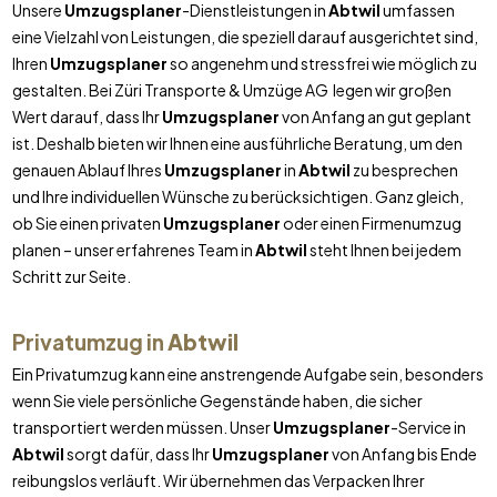
Unsere
Umzugsplaner
-Dienstleistungen in
Abtwil
umfassen
eine Vielzahl von Leistungen, die speziell darauf ausgerichtet sind,
Ihren
Umzugsplaner
so angenehm und stressfrei wie möglich zu
gestalten. Bei Züri Transporte & Umzüge AG legen wir großen
Wert darauf, dass Ihr
Umzugsplaner
von Anfang an gut geplant
ist. Deshalb bieten wir Ihnen eine ausführliche Beratung, um den
genauen Ablauf Ihres
Umzugsplaner
in
Abtwil
zu besprechen
und Ihre individuellen Wünsche zu berücksichtigen. Ganz gleich,
ob Sie einen privaten
Umzugsplaner
oder einen Firmenumzug
planen – unser erfahrenes Team in
Abtwil
steht Ihnen bei jedem
Schritt zur Seite.
Privatumzug in
Abtwil
Ein Privatumzug kann eine anstrengende Aufgabe sein, besonders
wenn Sie viele persönliche Gegenstände haben, die sicher
transportiert werden müssen. Unser
Umzugsplaner
-Service in
Abtwil
sorgt dafür, dass Ihr
Umzugsplaner
von Anfang bis Ende
reibungslos verläuft. Wir übernehmen das Verpacken Ihrer