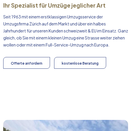
Ihr Spezialist für Umzüge jeglicher Art
Seit 1963 mit einem erstklassigen Umzugsservice der
Umzugsfirma Zürich auf dem Markt und über ein halbes
Jahrhundert für unseren Kunden schweizweit & EU im Einsatz. Ganz
gleich, ob Sie mit einem kleinen Umzug eine Strasse weiter ziehen
wollen oder mit einem Full-Service-Umzug nach
Europa
.
Offerte anfordern
kostenlose Beratung