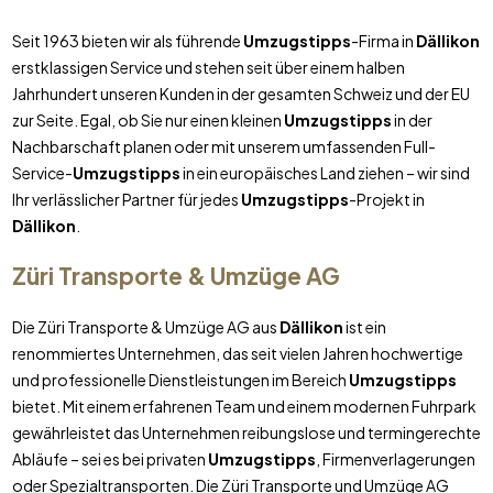
Seit 1963 bieten wir als führende
Umzugstipps
-Firma in
Dällikon
erstklassigen Service und stehen seit über einem halben
Jahrhundert unseren Kunden in der gesamten Schweiz und der EU
zur Seite. Egal, ob Sie nur einen kleinen
Umzugstipps
in der
Nachbarschaft planen oder mit unserem umfassenden Full-
Service-
Umzugstipps
in ein europäisches Land ziehen – wir sind
Ihr verlässlicher Partner für jedes
Umzugstipps
-Projekt in
Dällikon
.
Züri Transporte & Umzüge AG
Die Züri Transporte & Umzüge AG aus
Dällikon
ist ein
renommiertes Unternehmen, das seit vielen Jahren hochwertige
und professionelle Dienstleistungen im Bereich
Umzugstipps
bietet. Mit einem erfahrenen Team und einem modernen Fuhrpark
gewährleistet das Unternehmen reibungslose und termingerechte
Abläufe – sei es bei privaten
Umzugstipps
, Firmenverlagerungen
oder Spezialtransporten. Die Züri Transporte und Umzüge AG