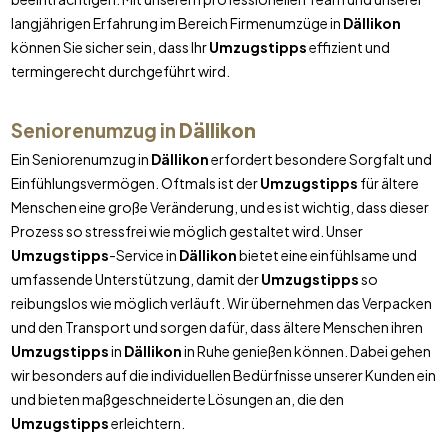
langjährigen Erfahrung im Bereich Firmenumzüge in
Dällikon
können Sie sicher sein, dass Ihr
Umzugstipps
effizient und
termingerecht durchgeführt wird.
Seniorenumzug in
Dällikon
Ein Seniorenumzug in
Dällikon
erfordert besondere Sorgfalt und
Einfühlungsvermögen. Oftmals ist der
Umzugstipps
für ältere
Menschen eine große Veränderung, und es ist wichtig, dass dieser
Prozess so stressfrei wie möglich gestaltet wird. Unser
Umzugstipps
-Service in
Dällikon
bietet eine einfühlsame und
umfassende Unterstützung, damit der
Umzugstipps
so
reibungslos wie möglich verläuft. Wir übernehmen das Verpacken
und den Transport und sorgen dafür, dass ältere Menschen ihren
Umzugstipps
in
Dällikon
in Ruhe genießen können. Dabei gehen
wir besonders auf die individuellen Bedürfnisse unserer Kunden ein
und bieten maßgeschneiderte Lösungen an, die den
Umzugstipps
erleichtern.