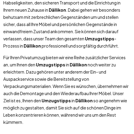
Habseligkeiten, den sicheren Transport und die Einrichtung in
Ihrem neuen Zuhause in
Dällikon
. Dabei gehen wir besonders
behutsam mit zerbrechlichen Gegenständen um und stellen
sicher, dass all Ihre Möbel und persönlichen Gegenstände in
einwandfreiem Zustand ankommen. Sie können sich darauf
verlassen, dass unser Team den gesamten
Umzugstipps
-
Prozess in
Dällikon
professionell und sorgfältig durchführt.
Für Ihren Privatumzug bieten wir eine Reihe zusätzlicher Services
an, um Ihnen den
Umzugstipps
in
Dällikon
noch weiter zu
erleichtern. Dazu gehören unter anderem der Ein- und
Auspackservice sowie die Bereitstellung von
Verpackungsmaterialien. Wenn Sie es wünschen, übernehmen wir
auch die Demontage und den Wiederaufbau Ihrer Möbel. Unser
Ziel ist es, Ihnen den
Umzugstipps
in
Dällikon
so angenehm wie
möglich zu gestalten, damit Sie sich auf die schönen Dinge im
Leben konzentrieren können, während wir uns um den Rest
kümmern.