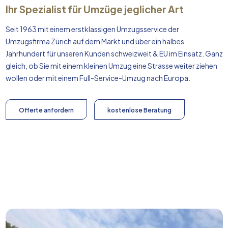
Ihr Spezialist für Umzüge jeglicher Art
Seit 1963 mit einem erstklassigen Umzugsservice der
Umzugsfirma Zürich auf dem Markt und über ein halbes
Jahrhundert für unseren Kunden schweizweit & EU im Einsatz. Ganz
gleich, ob Sie mit einem kleinen Umzug eine Strasse weiter ziehen
wollen oder mit einem Full-Service-Umzug nach
Europa
.
Offerte anfordern
kostenlose Beratung