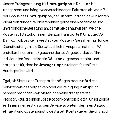
Unsere Preisgestaltung für
Umzugstipps
in
Dällikon
ist
transparent und hängt von verschiedenen Faktoren ab, wie z.B.
der Größe des
Umzugstipps
, der Distanz und den gewünschten
Zusatzleistungen. Wir bieten Ihnen gerne eine kostenlose und
unverbindliche Beratung an, damit Sie genau wissen, welche
Kosten auf Sie zukommen. Bei Züri Transporte & Umzüge AG in
Dällikon
gibt es keine versteckten Kosten – Sie zahlen nur für die
Dienstleistungen, die Sie tatsächlich in Anspruch nehmen. Wir
erstellen Ihnen ein maßgeschneidertes Angebot, das auf Ihre
individuellen Bedürfnisse in
Dällikon
zugeschnitten ist, und
sorgen dafür, dass Ihr
Umzugstipps
zu einem fairen Preis
durchgeführt wird.
Egal, ob Sie nur den Transport benötigen oder zusätzliche
Services wie das Verpacken oder die Reinigung in Anspruch
nehmen möchten – wir bieten Ihnen eine transparente
Preisstruktur, die Ihnen volle Kostenkontrolle bietet. Unser Ziel ist
es, Ihnen einen erstklassigen Service zu bieten, der Ihren Umzug
effizient und kostengünstig gestaltet. Kontaktieren Sie uns noch