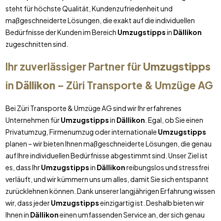
steht für höchste Qualität, Kundenzufriedenheit und
maßgeschneiderte Lösungen, die exakt auf die individuellen
Bedürfnisse der Kunden im Bereich
Umzugstipps
in
Dällikon
zugeschnitten sind.
Ihr zuverlässiger Partner für
Umzugstipps
in
Dällikon
– Züri Transporte & Umzüge AG
Bei Züri Transporte & Umzüge AG sind wir Ihr erfahrenes
Unternehmen für
Umzugstipps
in
Dällikon
. Egal, ob Sie einen
Privatumzug, Firmenumzug oder internationale
Umzugstipps
planen – wir bieten Ihnen maßgeschneiderte Lösungen, die genau
auf Ihre individuellen Bedürfnisse abgestimmt sind. Unser Ziel ist
es, dass Ihr
Umzugstipps
in
Dällikon
reibungslos und stressfrei
verläuft, und wir kümmern uns um alles, damit Sie sich entspannt
zurücklehnen können. Dank unserer langjährigen Erfahrung wissen
wir, dass jeder
Umzugstipps
einzigartig ist. Deshalb bieten wir
Ihnen in
Dällikon
einen umfassenden Service an, der sich genau