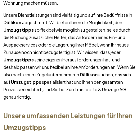
Wohnung machen müssen.
Unsere Dienstleistungen sind vielfältig und auf Ihre Bedürfnisse in
Dällikon
abgestimmt. Wir bieten Ihnen die Möglichkeit, den
Umzugstipps
so flexibel wie möglich zu gestalten, sei es durch
die Buchung zusätzlicher Helfer, das Anfordern eines Ein- und
Auspackservices oder die Lagerung Ihrer Möbel, wenn Ihr neues
Zuhause noch nicht bezugsfertig ist. Wir wissen, dass jeder
Umzugstipps
seine eigenen Herausforderungen hat, und
deshalb passen wir uns flexibel an Ihre Anforderungen an. Wenn Sie
also nach einem Zügelunternehmen in
Dällikon
suchen, das sich
auf
Umzugstipps
spezialisiert hat und Ihnen den gesamten
Prozess erleichtert, sind Sie bei Züri Transporte & Umzüge AG
genau richtig.
Unsere umfassenden Leistungen für Ihren
Umzugstipps