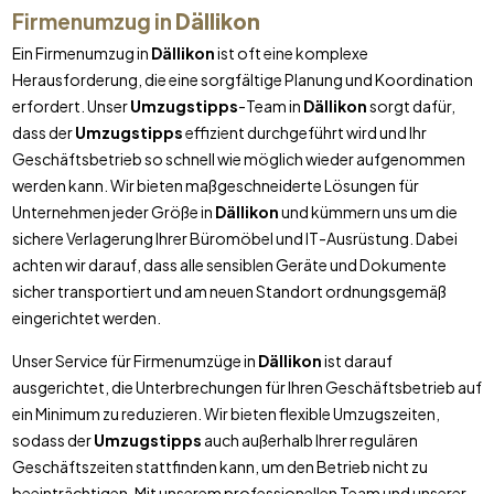
Firmenumzug in
Dällikon
Ein Firmenumzug in
Dällikon
ist oft eine komplexe
Herausforderung, die eine sorgfältige Planung und Koordination
erfordert. Unser
Umzugstipps
-Team in
Dällikon
sorgt dafür,
dass der
Umzugstipps
effizient durchgeführt wird und Ihr
Geschäftsbetrieb so schnell wie möglich wieder aufgenommen
werden kann. Wir bieten maßgeschneiderte Lösungen für
Unternehmen jeder Größe in
Dällikon
und kümmern uns um die
sichere Verlagerung Ihrer Büromöbel und IT-Ausrüstung. Dabei
achten wir darauf, dass alle sensiblen Geräte und Dokumente
sicher transportiert und am neuen Standort ordnungsgemäß
eingerichtet werden.
Unser Service für Firmenumzüge in
Dällikon
ist darauf
ausgerichtet, die Unterbrechungen für Ihren Geschäftsbetrieb auf
ein Minimum zu reduzieren. Wir bieten flexible Umzugszeiten,
sodass der
Umzugstipps
auch außerhalb Ihrer regulären
Geschäftszeiten stattfinden kann, um den Betrieb nicht zu
beeinträchtigen. Mit unserem professionellen Team und unserer