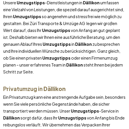
Unsere
Umzugstipps
-Dienstleistungen in
Dällikon
umfassen
eine Vielzahl von Leistungen, die speziell darauf ausgerichtet sind,
Ihren
Umzugstipps
so angenehm und stressfrei wie möglich zu
gestalten. Bei Züri Transporte & Umzüge AG legen wir großen
Wert darauf, dass Ihr
Umzugstipps
von Anfang an gut geplant
ist. Deshalb bieten wir Ihnen eine ausführliche Beratung, um den
genauen Ablauf Ihres
Umzugstipps
in
Dällikon
zu besprechen
und Ihre individuellen Wünsche zu berücksichtigen. Ganz gleich,
ob Sie einen privaten
Umzugstipps
oder einen Firmenumzug
planen – unser erfahrenes Team in
Dällikon
steht Ihnen bei jedem
Schritt zur Seite.
Privatumzug in
Dällikon
Ein Privatumzug kann eine anstrengende Aufgabe sein, besonders
wenn Sie viele persönliche Gegenstände haben, die sicher
transportiert werden müssen. Unser
Umzugstipps
-Service in
Dällikon
sorgt dafür, dass Ihr
Umzugstipps
von Anfang bis Ende
reibungslos verläuft. Wir übernehmen das Verpacken Ihrer