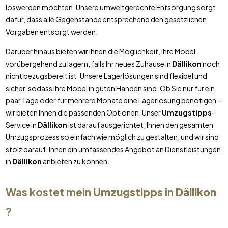
loswerden möchten. Unsere umweltgerechte Entsorgung sorgt
dafür, dass alle Gegenstände entsprechend den gesetzlichen
Vorgaben entsorgt werden.
Darüber hinaus bieten wir Ihnen die Möglichkeit, Ihre Möbel
vorübergehend zu lagern, falls Ihr neues Zuhause in
Dällikon
noch
nicht bezugsbereit ist. Unsere Lagerlösungen sind flexibel und
sicher, sodass Ihre Möbel in guten Händen sind. Ob Sie nur für ein
paar Tage oder für mehrere Monate eine Lagerlösung benötigen –
wir bieten Ihnen die passenden Optionen. Unser
Umzugstipps
-
Service in
Dällikon
ist darauf ausgerichtet, Ihnen den gesamten
Umzugsprozess so einfach wie möglich zu gestalten, und wir sind
stolz darauf, Ihnen ein umfassendes Angebot an Dienstleistungen
in
Dällikon
anbieten zu können.
Was kostet mein
Umzugstipps
in
Dällikon
?