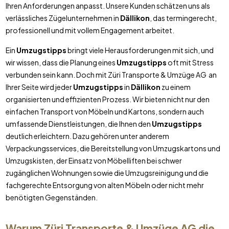
Ihren Anforderungen anpasst. Unsere Kunden schätzen uns als
verlässliches Zügelunternehmen in
Dällikon
, das termingerecht,
professionell und mit vollem Engagement arbeitet.
Ein
Umzugstipps
bringt viele Herausforderungen mit sich, und
wir wissen, dass die Planung eines
Umzugstipps
oft mit Stress
verbunden sein kann. Doch mit Züri Transporte & Umzüge AG an
Ihrer Seite wird jeder
Umzugstipps
in
Dällikon
zu einem
organisierten und effizienten Prozess. Wir bieten nicht nur den
einfachen Transport von Möbeln und Kartons, sondern auch
umfassende Dienstleistungen, die Ihnen den
Umzugstipps
deutlich erleichtern. Dazu gehören unter anderem
Verpackungsservices, die Bereitstellung von Umzugskartons und
Umzugskisten, der Einsatz von Möbelliften bei schwer
zugänglichen Wohnungen sowie die Umzugsreinigung und die
fachgerechte Entsorgung von alten Möbeln oder nicht mehr
benötigten Gegenständen.
Warum Züri Transporte & Umzüge AG die