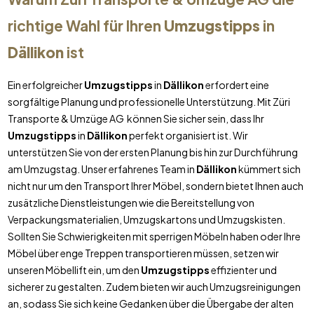
richtige Wahl für Ihren
Umzugstipps
in
Dällikon
ist
Ein erfolgreicher
Umzugstipps
in
Dällikon
erfordert eine
sorgfältige Planung und professionelle Unterstützung. Mit Züri
Transporte & Umzüge AG können Sie sicher sein, dass Ihr
Umzugstipps
in
Dällikon
perfekt organisiert ist. Wir
unterstützen Sie von der ersten Planung bis hin zur Durchführung
am Umzugstag. Unser erfahrenes Team in
Dällikon
kümmert sich
nicht nur um den Transport Ihrer Möbel, sondern bietet Ihnen auch
zusätzliche Dienstleistungen wie die Bereitstellung von
Verpackungsmaterialien, Umzugskartons und Umzugskisten.
Sollten Sie Schwierigkeiten mit sperrigen Möbeln haben oder Ihre
Möbel über enge Treppen transportieren müssen, setzen wir
unseren Möbellift ein, um den
Umzugstipps
effizienter und
sicherer zu gestalten. Zudem bieten wir auch Umzugsreinigungen
an, sodass Sie sich keine Gedanken über die Übergabe der alten