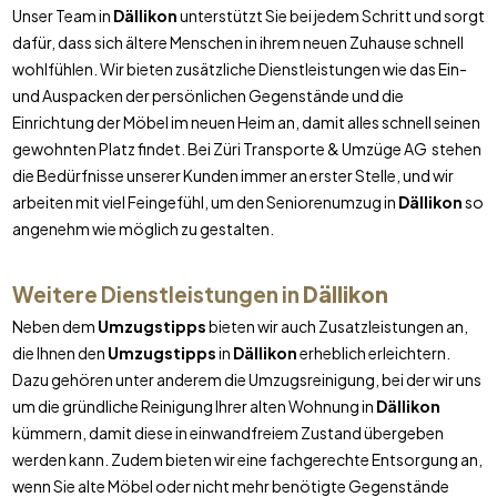
Unser Team in
Dällikon
unterstützt Sie bei jedem Schritt und sorgt
dafür, dass sich ältere Menschen in ihrem neuen Zuhause schnell
wohlfühlen. Wir bieten zusätzliche Dienstleistungen wie das Ein-
und Auspacken der persönlichen Gegenstände und die
Einrichtung der Möbel im neuen Heim an, damit alles schnell seinen
gewohnten Platz findet. Bei Züri Transporte & Umzüge AG stehen
die Bedürfnisse unserer Kunden immer an erster Stelle, und wir
arbeiten mit viel Feingefühl, um den Seniorenumzug in
Dällikon
so
angenehm wie möglich zu gestalten.
Weitere Dienstleistungen in
Dällikon
Neben dem
Umzugstipps
bieten wir auch Zusatzleistungen an,
die Ihnen den
Umzugstipps
in
Dällikon
erheblich erleichtern.
Dazu gehören unter anderem die Umzugsreinigung, bei der wir uns
um die gründliche Reinigung Ihrer alten Wohnung in
Dällikon
kümmern, damit diese in einwandfreiem Zustand übergeben
werden kann. Zudem bieten wir eine fachgerechte Entsorgung an,
wenn Sie alte Möbel oder nicht mehr benötigte Gegenstände