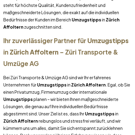
steht für höchste Qualität, Kundenzufriedenheit und
maßgeschneiderte Lösungen, die exakt auf die individuellen
Bedürfnisse der Kunden im Bereich
Umzugstipps
in
Zürich
Affoltern
zugeschnitten sind.
Ihr zuverlässiger Partner für
Umzugstipps
in
Zürich Affoltern
– Züri Transporte &
Umzüge AG
Bei Züri Transporte & Umzüge AG sind wir Ihr erfahrenes
Unternehmen für
Umzugstipps
in
Zürich Affoltern
. Egal, ob Sie
einen Privatumzug, Firmenumzug oder internationale
Umzugstipps
planen – wir bieten Ihnen maßgeschneiderte
Lösungen, die genau auf Ihre individuellen Bedürfnisse
abgestimmt sind. Unser Ziel ist es, dass Ihr
Umzugstipps
in
Zürich Affoltern
reibungslos und stressfrei verläuft, und wir
kümmern uns um alles, damit Sie sich entspannt zurücklehnen