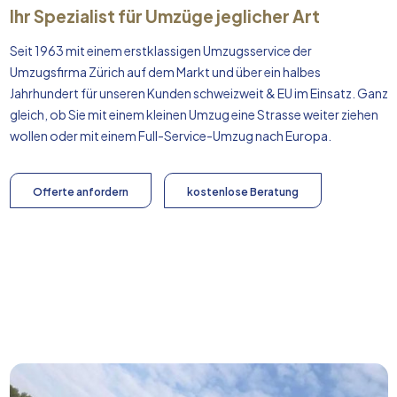
Ihr Spezialist für Umzüge jeglicher Art
Seit 1963 mit einem erstklassigen Umzugsservice der
Umzugsfirma Zürich auf dem Markt und über ein halbes
Jahrhundert für unseren Kunden schweizweit & EU im Einsatz. Ganz
gleich, ob Sie mit einem kleinen Umzug eine Strasse weiter ziehen
wollen oder mit einem Full-Service-Umzug nach
Europa
.
Offerte anfordern
kostenlose Beratung