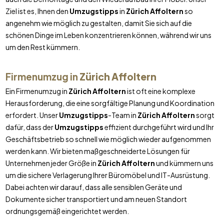
Ziel ist es, Ihnen den
Umzugstipps
in
Zürich Affoltern
so
angenehm wie möglich zu gestalten, damit Sie sich auf die
schönen Dinge im Leben konzentrieren können, während wir uns
um den Rest kümmern.
Firmenumzug in
Zürich Affoltern
Ein Firmenumzug in
Zürich Affoltern
ist oft eine komplexe
Herausforderung, die eine sorgfältige Planung und Koordination
erfordert. Unser
Umzugstipps
-Team in
Zürich Affoltern
sorgt
dafür, dass der
Umzugstipps
effizient durchgeführt wird und Ihr
Geschäftsbetrieb so schnell wie möglich wieder aufgenommen
werden kann. Wir bieten maßgeschneiderte Lösungen für
Unternehmen jeder Größe in
Zürich Affoltern
und kümmern uns
um die sichere Verlagerung Ihrer Büromöbel und IT-Ausrüstung.
Dabei achten wir darauf, dass alle sensiblen Geräte und
Dokumente sicher transportiert und am neuen Standort
ordnungsgemäß eingerichtet werden.