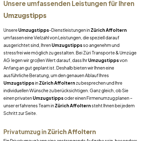
Unsere umfassenden Leistungen für Ihren
Umzugstipps
Unsere
Umzugstipps
-Dienstleistungen in
Zürich Affoltern
umfassen eine Vielzahl von Leistungen, die speziell darauf
ausgerichtet sind, Ihren
Umzugstipps
so angenehm und
stressfrei wie möglich zu gestalten. Bei Züri Transporte & Umzüge
AG legen wir großen Wert darauf, dass Ihr
Umzugstipps
von
Anfang an gut geplant ist. Deshalb bieten wir Ihnen eine
ausführliche Beratung, um den genauen Ablauf Ihres
Umzugstipps
in
Zürich Affoltern
zu besprechen und Ihre
individuellen Wünsche zu berücksichtigen. Ganz gleich, ob Sie
einen privaten
Umzugstipps
oder einen Firmenumzug planen –
unser erfahrenes Team in
Zürich Affoltern
steht Ihnen bei jedem
Schritt zur Seite.
Privatumzug in
Zürich Affoltern
Ein Privatumzug kann eine anstrengende Aufgabe sein, besonders