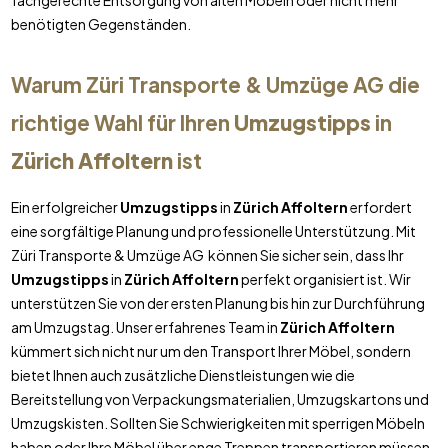
fachgerechte Entsorgung von alten Möbeln oder nicht mehr
benötigten Gegenständen.
Warum Züri Transporte & Umzüge AG die
richtige Wahl für Ihren
Umzugstipps
in
Zürich Affoltern
ist
Ein erfolgreicher
Umzugstipps
in
Zürich Affoltern
erfordert
eine sorgfältige Planung und professionelle Unterstützung. Mit
Züri Transporte & Umzüge AG können Sie sicher sein, dass Ihr
Umzugstipps
in
Zürich Affoltern
perfekt organisiert ist. Wir
unterstützen Sie von der ersten Planung bis hin zur Durchführung
am Umzugstag. Unser erfahrenes Team in
Zürich Affoltern
kümmert sich nicht nur um den Transport Ihrer Möbel, sondern
bietet Ihnen auch zusätzliche Dienstleistungen wie die
Bereitstellung von Verpackungsmaterialien, Umzugskartons und
Umzugskisten. Sollten Sie Schwierigkeiten mit sperrigen Möbeln
haben oder Ihre Möbel über enge Treppen transportieren müssen,