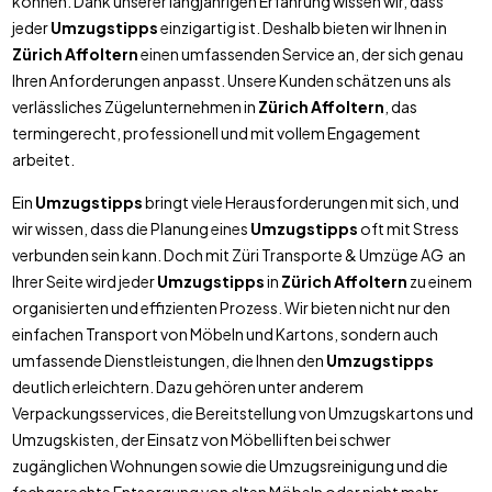
können. Dank unserer langjährigen Erfahrung wissen wir, dass
jeder
Umzugstipps
einzigartig ist. Deshalb bieten wir Ihnen in
Zürich Affoltern
einen umfassenden Service an, der sich genau
Ihren Anforderungen anpasst. Unsere Kunden schätzen uns als
verlässliches Zügelunternehmen in
Zürich Affoltern
, das
termingerecht, professionell und mit vollem Engagement
arbeitet.
Ein
Umzugstipps
bringt viele Herausforderungen mit sich, und
wir wissen, dass die Planung eines
Umzugstipps
oft mit Stress
verbunden sein kann. Doch mit Züri Transporte & Umzüge AG an
Ihrer Seite wird jeder
Umzugstipps
in
Zürich Affoltern
zu einem
organisierten und effizienten Prozess. Wir bieten nicht nur den
einfachen Transport von Möbeln und Kartons, sondern auch
umfassende Dienstleistungen, die Ihnen den
Umzugstipps
deutlich erleichtern. Dazu gehören unter anderem
Verpackungsservices, die Bereitstellung von Umzugskartons und
Umzugskisten, der Einsatz von Möbelliften bei schwer
zugänglichen Wohnungen sowie die Umzugsreinigung und die