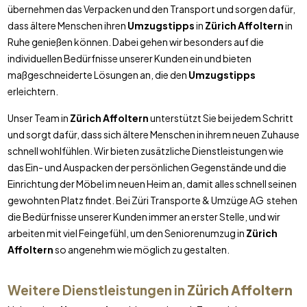
übernehmen das Verpacken und den Transport und sorgen dafür,
dass ältere Menschen ihren
Umzugstipps
in
Zürich Affoltern
in
Ruhe genießen können. Dabei gehen wir besonders auf die
individuellen Bedürfnisse unserer Kunden ein und bieten
maßgeschneiderte Lösungen an, die den
Umzugstipps
erleichtern.
Unser Team in
Zürich Affoltern
unterstützt Sie bei jedem Schritt
und sorgt dafür, dass sich ältere Menschen in ihrem neuen Zuhause
schnell wohlfühlen. Wir bieten zusätzliche Dienstleistungen wie
das Ein- und Auspacken der persönlichen Gegenstände und die
Einrichtung der Möbel im neuen Heim an, damit alles schnell seinen
gewohnten Platz findet. Bei Züri Transporte & Umzüge AG stehen
die Bedürfnisse unserer Kunden immer an erster Stelle, und wir
arbeiten mit viel Feingefühl, um den Seniorenumzug in
Zürich
Affoltern
so angenehm wie möglich zu gestalten.
Weitere Dienstleistungen in
Zürich Affoltern