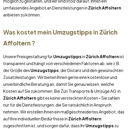
möglich zu gestalten, und wir sind stolz darauf, Ihnen ein
umfassendes Angebot an Dienstleistungen in
Zürich Affoltern
anbieten zu können.
Was kostet mein
Umzugstipps
in
Zürich
Affoltern
?
Unsere Preisgestaltung für
Umzugstipps
in
Zürich Affoltern
ist
transparent und hängt von verschiedenen Faktoren ab, wie z.B.
der Größe des
Umzugstipps
, der Distanz und den gewünschten
Zusatzleistungen. Wir bieten Ihnen gerne eine kostenlose und
unverbindliche Beratung an, damit Sie genau wissen, welche
Kosten auf Sie zukommen. Bei Züri Transporte & Umzüge AG in
Zürich Affoltern
gibt es keine versteckten Kosten – Sie zahlen
nur für die Dienstleistungen, die Sie tatsächlich in Anspruch
nehmen. Wir erstellen Ihnen ein maßgeschneidertes Angebot, das
auf Ihre individuellen Bedürfnisse in
Zürich Affoltern
zugeschnitten ist, und sorgen dafür, dass Ihr
Umzugstipps
zu