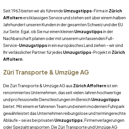
Seit 1963 bieten wir als führende
Umzugstipps
-Firma in
Zürich
Affoltern
erstklassigen Service und stehen seit über einem halben
Jahrhundert unseren Kunden in der gesamten Schweiz und der EU
zur Seite. Egal, ob Sie nur einen kleinen
Umzugstipps
in der
Nachbarschaft planen oder mit unserem umfassenden Full-
Service-
Umzugstipps
in ein europäisches Land ziehen – wir sind
Ihr verlässlicher Partner für jedes
Umzugstipps
-Projekt in
Zürich
Affoltern
.
Züri Transporte & Umzüge AG
Die Züri Transporte & Umzüge AG aus
Zürich Affoltern
ist ein
renommiertes Unternehmen, das seit vielen Jahren hochwertige
und professionelle Dienstleistungen im Bereich
Umzugstipps
bietet. Mit einem erfahrenen Team und einem modernen Fuhrpark
gewährleistet das Unternehmen reibungslose und termingerechte
Abläufe – sei es bei privaten
Umzugstipps
, Firmenverlagerungen
oder Spezialtransporten. Die Züri Transporte und Umzüge AG