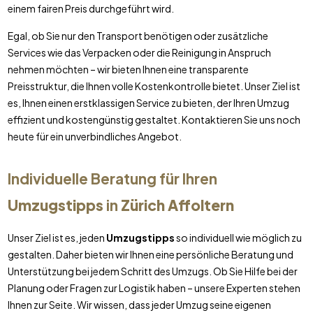
einem fairen Preis durchgeführt wird.
Egal, ob Sie nur den Transport benötigen oder zusätzliche
Services wie das Verpacken oder die Reinigung in Anspruch
nehmen möchten – wir bieten Ihnen eine transparente
Preisstruktur, die Ihnen volle Kostenkontrolle bietet. Unser Ziel ist
es, Ihnen einen erstklassigen Service zu bieten, der Ihren Umzug
effizient und kostengünstig gestaltet. Kontaktieren Sie uns noch
heute für ein unverbindliches Angebot.
Individuelle Beratung für Ihren
Umzugstipps
in
Zürich Affoltern
Unser Ziel ist es, jeden
Umzugstipps
so individuell wie möglich zu
gestalten. Daher bieten wir Ihnen eine persönliche Beratung und
Unterstützung bei jedem Schritt des Umzugs. Ob Sie Hilfe bei der
Planung oder Fragen zur Logistik haben – unsere Experten stehen
Ihnen zur Seite. Wir wissen, dass jeder Umzug seine eigenen