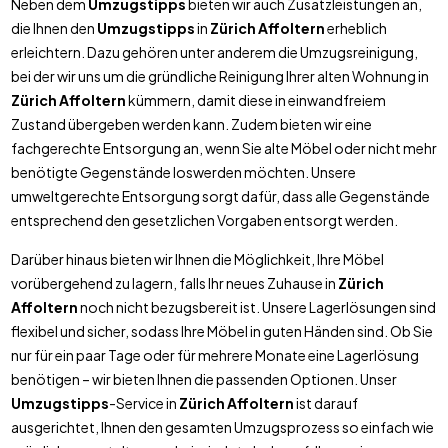
Neben dem
Umzugstipps
bieten wir auch Zusatzleistungen an,
die Ihnen den
Umzugstipps
in
Zürich Affoltern
erheblich
erleichtern. Dazu gehören unter anderem die Umzugsreinigung,
bei der wir uns um die gründliche Reinigung Ihrer alten Wohnung in
Zürich Affoltern
kümmern, damit diese in einwandfreiem
Zustand übergeben werden kann. Zudem bieten wir eine
fachgerechte Entsorgung an, wenn Sie alte Möbel oder nicht mehr
benötigte Gegenstände loswerden möchten. Unsere
umweltgerechte Entsorgung sorgt dafür, dass alle Gegenstände
entsprechend den gesetzlichen Vorgaben entsorgt werden.
Darüber hinaus bieten wir Ihnen die Möglichkeit, Ihre Möbel
vorübergehend zu lagern, falls Ihr neues Zuhause in
Zürich
Affoltern
noch nicht bezugsbereit ist. Unsere Lagerlösungen sind
flexibel und sicher, sodass Ihre Möbel in guten Händen sind. Ob Sie
nur für ein paar Tage oder für mehrere Monate eine Lagerlösung
benötigen – wir bieten Ihnen die passenden Optionen. Unser
Umzugstipps
-Service in
Zürich Affoltern
ist darauf
ausgerichtet, Ihnen den gesamten Umzugsprozess so einfach wie