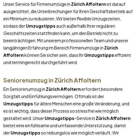
Unser Service für Firmenumzüge in
Zürich Affoltern
ist darauf
ausgerichtet, die Unterbrechungen für Ihren Geschäftsbetrieb auf
ein Minimum zu reduzieren. Wir bieten flexible Umzugszeiten,
sodass der
Umzugstipps
auch außerhalb Ihrer regulären
Geschäftszeiten stattfinden kann, um den Betrieb nicht zu
beeinträchtigen. Mit unserem professionellen Team und unserer
langjährigen Erfahrung im Bereich Firmenumzüge in
Zürich
Affoltern
können Sie sicher sein, dass Ihr
Umzugstipps
effizient
und termingerecht durchgeführt wird.
Seniorenumzug in
Zürich Affoltern
Ein Seniorenumzug in
Zürich Affoltern
erfordert besondere
Sorgfalt und Einfühlungsvermögen. Oftmals ist der
Umzugstipps
für ältere Menschen eine große Veränderung, und
es ist wichtig, dass dieser Prozess so stressfrei wie möglich
gestaltet wird. Unser
Umzugstipps
-Service in
Zürich Affoltern
bietet eine einfühlsame und umfassende Unterstützung, damit
der
Umzugstipps
so reibungslos wie möglich verläuft. Wir