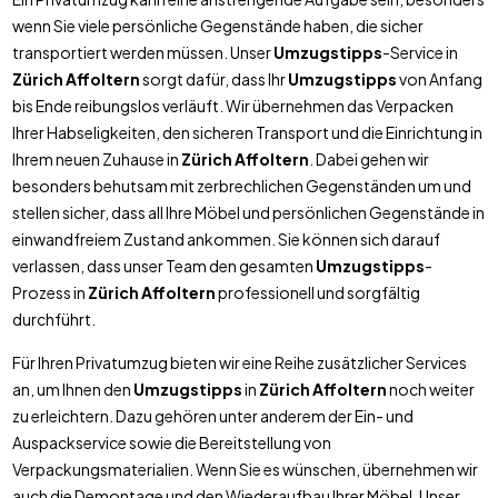
wenn Sie viele persönliche Gegenstände haben, die sicher
transportiert werden müssen. Unser
Umzugstipps
-Service in
Zürich Affoltern
sorgt dafür, dass Ihr
Umzugstipps
von Anfang
bis Ende reibungslos verläuft. Wir übernehmen das Verpacken
Ihrer Habseligkeiten, den sicheren Transport und die Einrichtung in
Ihrem neuen Zuhause in
Zürich Affoltern
. Dabei gehen wir
besonders behutsam mit zerbrechlichen Gegenständen um und
stellen sicher, dass all Ihre Möbel und persönlichen Gegenstände in
einwandfreiem Zustand ankommen. Sie können sich darauf
verlassen, dass unser Team den gesamten
Umzugstipps
-
Prozess in
Zürich Affoltern
professionell und sorgfältig
durchführt.
Für Ihren Privatumzug bieten wir eine Reihe zusätzlicher Services
an, um Ihnen den
Umzugstipps
in
Zürich Affoltern
noch weiter
zu erleichtern. Dazu gehören unter anderem der Ein- und
Auspackservice sowie die Bereitstellung von
Verpackungsmaterialien. Wenn Sie es wünschen, übernehmen wir
auch die Demontage und den Wiederaufbau Ihrer Möbel. Unser