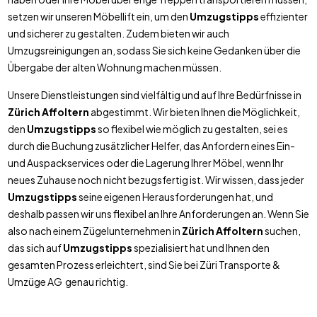
setzen wir unseren Möbellift ein, um den
Umzugstipps
effizienter
und sicherer zu gestalten. Zudem bieten wir auch
Umzugsreinigungen an, sodass Sie sich keine Gedanken über die
Übergabe der alten Wohnung machen müssen.
Unsere Dienstleistungen sind vielfältig und auf Ihre Bedürfnisse in
Zürich Affoltern
abgestimmt. Wir bieten Ihnen die Möglichkeit,
den
Umzugstipps
so flexibel wie möglich zu gestalten, sei es
durch die Buchung zusätzlicher Helfer, das Anfordern eines Ein-
und Auspackservices oder die Lagerung Ihrer Möbel, wenn Ihr
neues Zuhause noch nicht bezugsfertig ist. Wir wissen, dass jeder
Umzugstipps
seine eigenen Herausforderungen hat, und
deshalb passen wir uns flexibel an Ihre Anforderungen an. Wenn Sie
also nach einem Zügelunternehmen in
Zürich Affoltern
suchen,
das sich auf
Umzugstipps
spezialisiert hat und Ihnen den
gesamten Prozess erleichtert, sind Sie bei Züri Transporte &
Umzüge AG genau richtig.