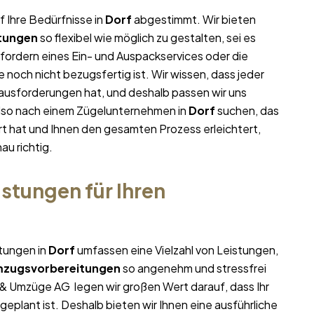
f Ihre Bedürfnisse in
Dorf
abgestimmt. Wir bieten
tungen
so flexibel wie möglich zu gestalten, sei es
nfordern eines Ein- und Auspackservices oder die
noch nicht bezugsfertig ist. Wir wissen, dass jeder
ausforderungen hat, und deshalb passen wir uns
 also nach einem Zügelunternehmen in
Dorf
suchen, das
ert hat und Ihnen den gesamten Prozess erleichtert,
au richtig.
stungen für Ihren
stungen in
Dorf
umfassen eine Vielzahl von Leistungen,
zugsvorbereitungen
so angenehm und stressfrei
e & Umzüge AG legen wir großen Wert darauf, dass Ihr
eplant ist. Deshalb bieten wir Ihnen eine ausführliche