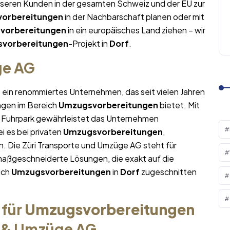
nseren Kunden in der gesamten Schweiz und der EU zur
orbereitungen
in der Nachbarschaft planen oder mit
vorbereitungen
in ein europäisches Land ziehen – wir
vorbereitungen
-Projekt in
Dorf
.
ge AG
t ein renommiertes Unternehmen, das seit vielen Jahren
ngen im Bereich
Umzugsvorbereitungen
bietet. Mit
Fuhrpark gewährleistet das Unternehmen
i es bei privaten
Umzugsvorbereitungen
,
. Die Züri Transporte und Umzüge AG steht für
maßgeschneiderte Lösungen, die exakt auf die
ich
Umzugsvorbereitungen
in
Dorf
zugeschnitten
 für
Umzugsvorbereitungen
e & Umzüge AG