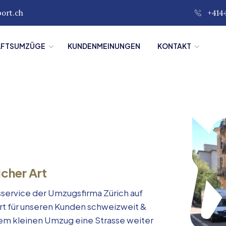
port.ch
+414
ÄFTSUMZÜGE
KUNDENMEINUNGEN
KONTAKT
icher Art
service der Umzugsfirma Zürich auf
rt für unseren Kunden schweizweit &
inem kleinen Umzug eine Strasse weiter