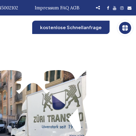
45002102
Impressum
FAQ
AGB
kostenlose Schnellanfrage