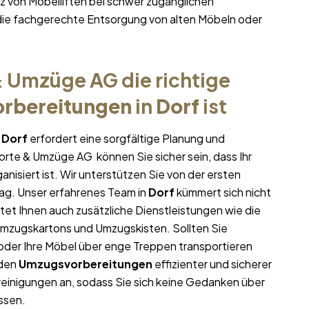
 von Möbelliften bei schwer zugänglichen
ie fachgerechte Entsorgung von alten Möbeln oder
 Umzüge AG die richtige
rbereitungen
in
Dorf
ist
n
Dorf
erfordert eine sorgfältige Planung und
porte & Umzüge AG können Sie sicher sein, dass Ihr
anisiert ist. Wir unterstützen Sie von der ersten
ag. Unser erfahrenes Team in
Dorf
kümmert sich nicht
tet Ihnen auch zusätzliche Dienstleistungen wie die
Umzugskartons und Umzugskisten. Sollten Sie
oder Ihre Möbel über enge Treppen transportieren
 den
Umzugsvorbereitungen
effizienter und sicherer
einigungen an, sodass Sie sich keine Gedanken über
ssen.