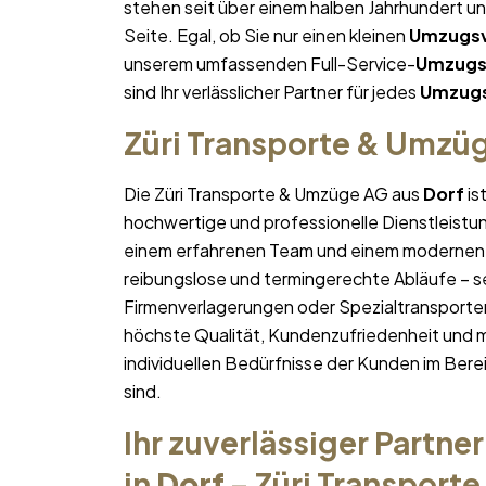
stehen seit über einem halben Jahrhundert u
Seite. Egal, ob Sie nur einen kleinen
Umzugsv
unserem umfassenden Full-Service-
Umzugs
sind Ihr verlässlicher Partner für jedes
Umzugs
Züri Transporte & Umzü
Die Züri Transporte & Umzüge AG aus
Dorf
is
hochwertige und professionelle Dienstleistu
einem erfahrenen Team und einem modernen 
reibungslose und termingerechte Abläufe – se
Firmenverlagerungen oder Spezialtransporten
höchste Qualität, Kundenzufriedenheit und 
individuellen Bedürfnisse der Kunden im Bere
sind.
Ihr zuverlässiger Partner
in
Dorf
– Züri Transport