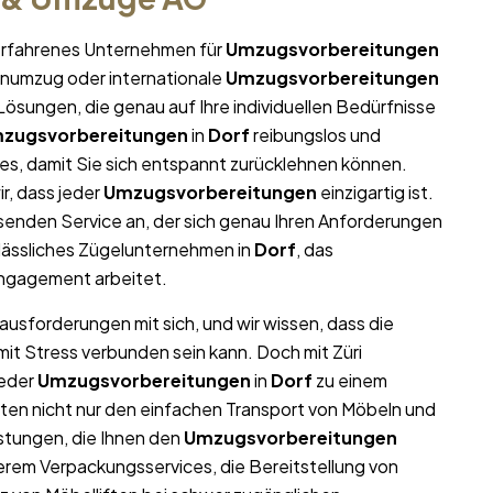
r erfahrenes Unternehmen für
Umzugsvorbereitungen
menumzug oder internationale
Umzugsvorbereitungen
ösungen, die genau auf Ihre individuellen Bedürfnisse
zugsvorbereitungen
in
Dorf
reibungslos und
lles, damit Sie sich entspannt zurücklehnen können.
r, dass jeder
Umzugsvorbereitungen
einzigartig ist.
enden Service an, der sich genau Ihren Anforderungen
lässliches Zügelunternehmen in
Dorf
, das
 Engagement arbeitet.
rausforderungen mit sich, und wir wissen, dass die
mit Stress verbunden sein kann. Doch mit Züri
jeder
Umzugsvorbereitungen
in
Dorf
zu einem
ieten nicht nur den einfachen Transport von Möbeln und
stungen, die Ihnen den
Umzugsvorbereitungen
erem Verpackungsservices, die Bereitstellung von