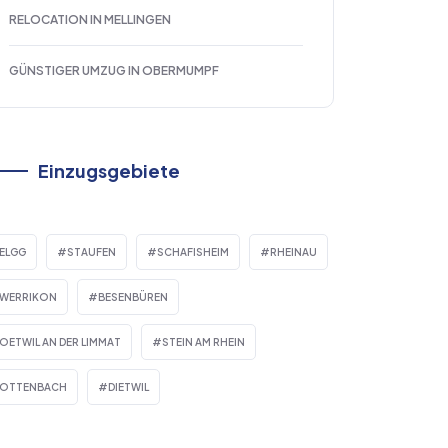
RELOCATION IN MELLINGEN
GÜNSTIGER UMZUG IN OBERMUMPF
Einzugsgebiete
ELGG
STAUFEN
SCHAFISHEIM
RHEINAU
WERRIKON
BESENBÜREN
OETWIL AN DER LIMMAT
STEIN AM RHEIN
OTTENBACH
DIETWIL