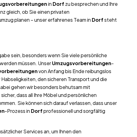
gsvorbereitungen
in
Dorf
zu besprechen und Ihre
z gleich, ob Sie einen privaten
umzug planen – unser erfahrenes Team in
Dorf
steht
abe sein, besonders wenn Sie viele persönliche
t werden müssen. Unser
Umzugsvorbereitungen
-
orbereitungen
von Anfang bis Ende reibungslos
 Habseligkeiten, den sicheren Transport und die
Dabei gehen wir besonders behutsam mit
icher, dass all Ihre Möbel und persönlichen
men. Sie können sich darauf verlassen, dass unser
en
-Prozess in
Dorf
professionell und sorgfältig
usätzlicher Services an, um Ihnen den