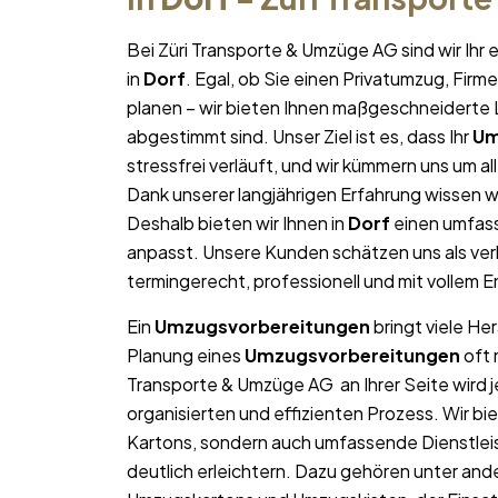
Bei Züri Transporte & Umzüge AG sind wir Ih
in
Dorf
. Egal, ob Sie einen Privatumzug, Fir
planen – wir bieten Ihnen maßgeschneiderte L
abgestimmt sind. Unser Ziel ist es, dass Ihr
Um
stressfrei verläuft, und wir kümmern uns um a
Dank unserer langjährigen Erfahrung wissen wi
Deshalb bieten wir Ihnen in
Dorf
einen umfass
anpasst. Unsere Kunden schätzen uns als ver
termingerecht, professionell und mit vollem
Ein
Umzugsvorbereitungen
bringt viele He
Planung eines
Umzugsvorbereitungen
oft 
Transporte & Umzüge AG an Ihrer Seite wird 
organisierten und effizienten Prozess. Wir b
Kartons, sondern auch umfassende Dienstlei
deutlich erleichtern. Dazu gehören unter and