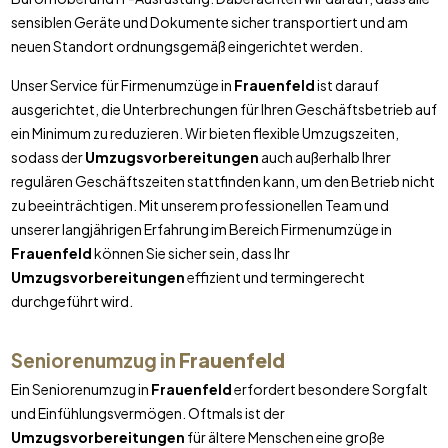
sensiblen Geräte und Dokumente sicher transportiert und am
neuen Standort ordnungsgemäß eingerichtet werden.
Unser Service für Firmenumzüge in
Frauenfeld
ist darauf
ausgerichtet, die Unterbrechungen für Ihren Geschäftsbetrieb auf
ein Minimum zu reduzieren. Wir bieten flexible Umzugszeiten,
sodass der
Umzugsvorbereitungen
auch außerhalb Ihrer
regulären Geschäftszeiten stattfinden kann, um den Betrieb nicht
zu beeinträchtigen. Mit unserem professionellen Team und
unserer langjährigen Erfahrung im Bereich Firmenumzüge in
Frauenfeld
können Sie sicher sein, dass Ihr
Umzugsvorbereitungen
effizient und termingerecht
durchgeführt wird.
Seniorenumzug in
Frauenfeld
Ein Seniorenumzug in
Frauenfeld
erfordert besondere Sorgfalt
und Einfühlungsvermögen. Oftmals ist der
Umzugsvorbereitungen
für ältere Menschen eine große