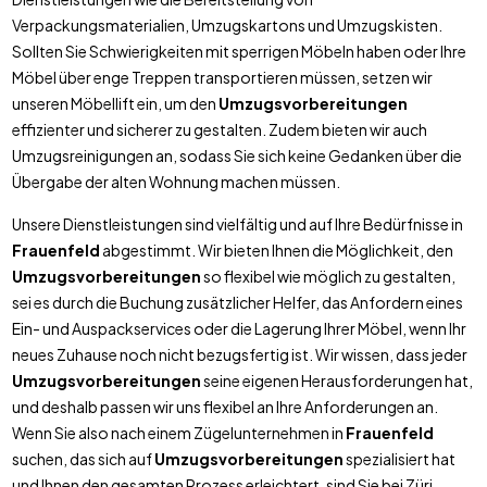
Verpackungsmaterialien, Umzugskartons und Umzugskisten.
Sollten Sie Schwierigkeiten mit sperrigen Möbeln haben oder Ihre
Möbel über enge Treppen transportieren müssen, setzen wir
unseren Möbellift ein, um den
Umzugsvorbereitungen
effizienter und sicherer zu gestalten. Zudem bieten wir auch
Umzugsreinigungen an, sodass Sie sich keine Gedanken über die
Übergabe der alten Wohnung machen müssen.
Unsere Dienstleistungen sind vielfältig und auf Ihre Bedürfnisse in
Frauenfeld
abgestimmt. Wir bieten Ihnen die Möglichkeit, den
Umzugsvorbereitungen
so flexibel wie möglich zu gestalten,
sei es durch die Buchung zusätzlicher Helfer, das Anfordern eines
Ein- und Auspackservices oder die Lagerung Ihrer Möbel, wenn Ihr
neues Zuhause noch nicht bezugsfertig ist. Wir wissen, dass jeder
Umzugsvorbereitungen
seine eigenen Herausforderungen hat,
und deshalb passen wir uns flexibel an Ihre Anforderungen an.
Wenn Sie also nach einem Zügelunternehmen in
Frauenfeld
suchen, das sich auf
Umzugsvorbereitungen
spezialisiert hat
und Ihnen den gesamten Prozess erleichtert, sind Sie bei Züri