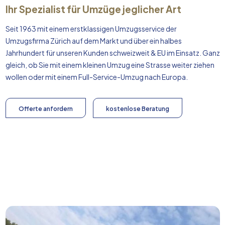
Ihr Spezialist für Umzüge jeglicher Art
Seit 1963 mit einem erstklassigen Umzugsservice der
Umzugsfirma Zürich auf dem Markt und über ein halbes
Jahrhundert für unseren Kunden schweizweit & EU im Einsatz. Ganz
gleich, ob Sie mit einem kleinen Umzug eine Strasse weiter ziehen
wollen oder mit einem Full-Service-Umzug nach
Europa
.
Offerte anfordern
kostenlose Beratung