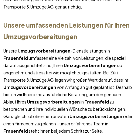
Transporte & Umzüge AG genau richtig.
Unsere umfassenden Leistungen für Ihren
Umzugsvorbereitungen
Unsere
Umzugsvorbereitungen
-Dienstleistungen in
Frauenfeld
umfassen eine Vielzahl von Leistungen, die speziell
darauf ausgerichtet sind, Ihren
Umzugsvorbereitungen
so
angenehm und stressfrei wie möglich zu gestalten. Bei Züri
Transporte & Umzüge AG legen wir großen Wert darauf, dass Ihr
Umzugsvorbereitungen
von Anfang an gut geplant ist. Deshalb
bieten wir Ihnen eine ausführliche Beratung, um den genauen
Ablauf Ihres
Umzugsvorbereitungen
in
Frauenfeld
zu
besprechen und Ihre individuellen Wünsche zu berücksichtigen.
Ganz gleich, ob Sie einen privaten
Umzugsvorbereitungen
oder
einen Firmenumzug planen – unser erfahrenes Team in
Frauenfeld
steht Ihnen bei jedem Schritt zur Seite.