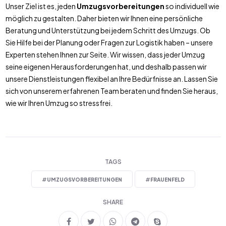
Unser Ziel ist es, jeden
Umzugsvorbereitungen
so individuell wie
möglich zu gestalten. Daher bieten wir Ihnen eine persönliche
Beratung und Unterstützung bei jedem Schritt des Umzugs. Ob
Sie Hilfe bei der Planung oder Fragen zur Logistik haben – unsere
Experten stehen Ihnen zur Seite. Wir wissen, dass jeder Umzug
seine eigenen Herausforderungen hat, und deshalb passen wir
unsere Dienstleistungen flexibel an Ihre Bedürfnisse an. Lassen Sie
sich von unserem erfahrenen Team beraten und finden Sie heraus,
wie wir Ihren Umzug so stressfrei.
TAGS
#
UMZUGSVORBEREITUNGEN
#
FRAUENFELD
SHARE