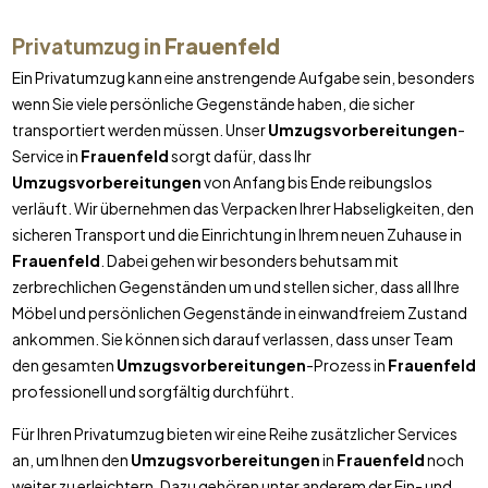
Privatumzug in
Frauenfeld
Ein Privatumzug kann eine anstrengende Aufgabe sein, besonders
wenn Sie viele persönliche Gegenstände haben, die sicher
transportiert werden müssen. Unser
Umzugsvorbereitungen
-
Service in
Frauenfeld
sorgt dafür, dass Ihr
Umzugsvorbereitungen
von Anfang bis Ende reibungslos
verläuft. Wir übernehmen das Verpacken Ihrer Habseligkeiten, den
sicheren Transport und die Einrichtung in Ihrem neuen Zuhause in
Frauenfeld
. Dabei gehen wir besonders behutsam mit
zerbrechlichen Gegenständen um und stellen sicher, dass all Ihre
Möbel und persönlichen Gegenstände in einwandfreiem Zustand
ankommen. Sie können sich darauf verlassen, dass unser Team
den gesamten
Umzugsvorbereitungen
-Prozess in
Frauenfeld
professionell und sorgfältig durchführt.
Für Ihren Privatumzug bieten wir eine Reihe zusätzlicher Services
an, um Ihnen den
Umzugsvorbereitungen
in
Frauenfeld
noch
weiter zu erleichtern. Dazu gehören unter anderem der Ein- und