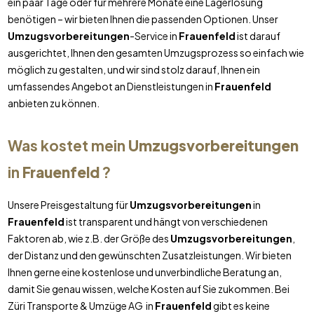
ein paar Tage oder für mehrere Monate eine Lagerlösung
benötigen – wir bieten Ihnen die passenden Optionen. Unser
Umzugsvorbereitungen
-Service in
Frauenfeld
ist darauf
ausgerichtet, Ihnen den gesamten Umzugsprozess so einfach wie
möglich zu gestalten, und wir sind stolz darauf, Ihnen ein
umfassendes Angebot an Dienstleistungen in
Frauenfeld
anbieten zu können.
Was kostet mein
Umzugsvorbereitungen
in
Frauenfeld
?
Unsere Preisgestaltung für
Umzugsvorbereitungen
in
Frauenfeld
ist transparent und hängt von verschiedenen
Faktoren ab, wie z.B. der Größe des
Umzugsvorbereitungen
,
der Distanz und den gewünschten Zusatzleistungen. Wir bieten
Ihnen gerne eine kostenlose und unverbindliche Beratung an,
damit Sie genau wissen, welche Kosten auf Sie zukommen. Bei
Züri Transporte & Umzüge AG in
Frauenfeld
gibt es keine