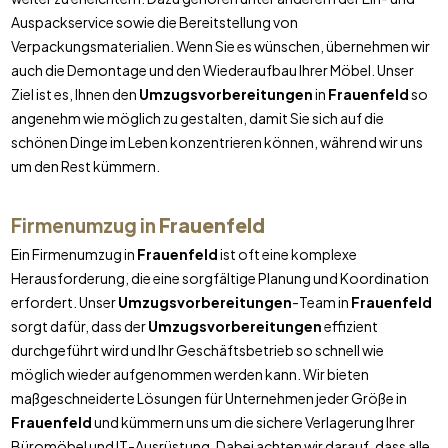
Auspackservice sowie die Bereitstellung von
Verpackungsmaterialien. Wenn Sie es wünschen, übernehmen wir
auch die Demontage und den Wiederaufbau Ihrer Möbel. Unser
Ziel ist es, Ihnen den
Umzugsvorbereitungen
in
Frauenfeld
so
angenehm wie möglich zu gestalten, damit Sie sich auf die
schönen Dinge im Leben konzentrieren können, während wir uns
um den Rest kümmern.
Firmenumzug in
Frauenfeld
Ein Firmenumzug in
Frauenfeld
ist oft eine komplexe
Herausforderung, die eine sorgfältige Planung und Koordination
erfordert. Unser
Umzugsvorbereitungen
-Team in
Frauenfeld
sorgt dafür, dass der
Umzugsvorbereitungen
effizient
durchgeführt wird und Ihr Geschäftsbetrieb so schnell wie
möglich wieder aufgenommen werden kann. Wir bieten
maßgeschneiderte Lösungen für Unternehmen jeder Größe in
Frauenfeld
und kümmern uns um die sichere Verlagerung Ihrer
Büromöbel und IT-Ausrüstung. Dabei achten wir darauf, dass alle