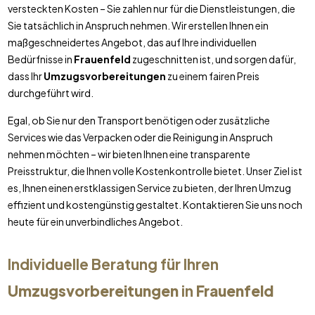
versteckten Kosten – Sie zahlen nur für die Dienstleistungen, die
Sie tatsächlich in Anspruch nehmen. Wir erstellen Ihnen ein
maßgeschneidertes Angebot, das auf Ihre individuellen
Bedürfnisse in
Frauenfeld
zugeschnitten ist, und sorgen dafür,
dass Ihr
Umzugsvorbereitungen
zu einem fairen Preis
durchgeführt wird.
Egal, ob Sie nur den Transport benötigen oder zusätzliche
Services wie das Verpacken oder die Reinigung in Anspruch
nehmen möchten – wir bieten Ihnen eine transparente
Preisstruktur, die Ihnen volle Kostenkontrolle bietet. Unser Ziel ist
es, Ihnen einen erstklassigen Service zu bieten, der Ihren Umzug
effizient und kostengünstig gestaltet. Kontaktieren Sie uns noch
heute für ein unverbindliches Angebot.
Individuelle Beratung für Ihren
Umzugsvorbereitungen
in
Frauenfeld