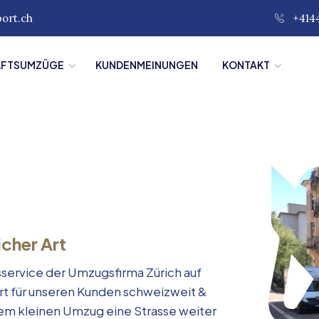
port.ch
+414
ÄFTSUMZÜGE
KUNDENMEINUNGEN
KONTAKT
icher Art
service der Umzugsfirma Zürich auf
rt für unseren Kunden schweizweit &
inem kleinen Umzug eine Strasse weiter