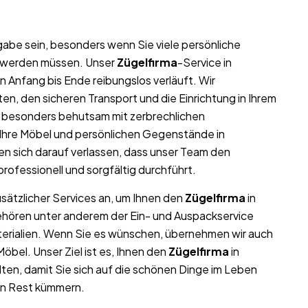
abe sein, besonders wenn Sie viele persönliche
t werden müssen. Unser
Zügelfirma
-Service in
n Anfang bis Ende reibungslos verläuft. Wir
n, den sicheren Transport und die Einrichtung in Ihrem
r besonders behutsam mit zerbrechlichen
l Ihre Möbel und persönlichen Gegenstände in
 sich darauf verlassen, dass unser Team den
professionell und sorgfältig durchführt.
usätzlicher Services an, um Ihnen den
Zügelfirma
in
gehören unter anderem der Ein- und Auspackservice
terialien. Wenn Sie es wünschen, übernehmen wir auch
bel. Unser Ziel ist es, Ihnen den
Zügelfirma
in
en, damit Sie sich auf die schönen Dinge im Leben
en Rest kümmern.