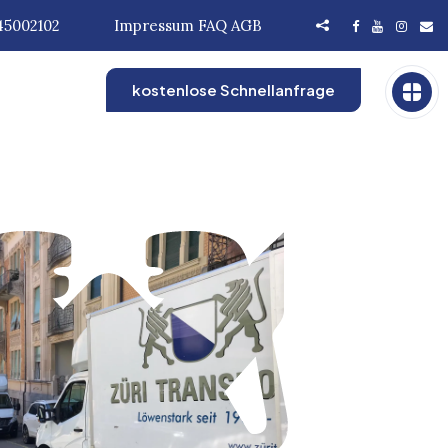
45002102
Impressum
FAQ
AGB
kostenlose Schnellanfrage