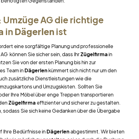
hr benötigten Gegenständen.
 Umzüge AG die richtige
a
in
Dägerlen
ist
rdert eine sorgfältige Planung und professionelle
AG können Sie sicher sein, dass Ihr
Zügelfirma
in
ützen Sie von der ersten Planung bis hin zur
es Team in
Dägerlen
kümmert sich nicht nur um den
uch zusätzliche Dienstleistungen wie die
Umzugskartons und Umzugskisten. Sollten Sie
oder Ihre Möbel über enge Treppen transportieren
 den
Zügelfirma
effizienter und sicherer zu gestalten.
, sodass Sie sich keine Gedanken über die Übergabe
f Ihre Bedürfnisse in
Dägerlen
abgestimmt. Wir bieten