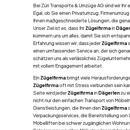
Bei Züri Transporte & Umzüge AG sind wir Ih
Egal, ob Sie einen Privatumzug, Firmenumzug 
Ihnen maßgeschneiderte Lösungen, die genau 
Unser Ziel ist es, dass Ihr
Zügelfirma
in
Däger
kümmern uns um alles, damit Sie sich entspan
Erfahrung wissen wir, dass jeder
Zügelfirma
e
einen umfassenden Service an, der sich gen
schätzen uns als verlässliches Zügelunterne
mit vollem Engagement arbeitet.
Ein
Zügelfirma
bringt viele Herausforderungen
Zügelfirma
oft mit Stress verbunden sein ka
Seite wird jeder
Zügelfirma
in
Dägerlen
zu e
nicht nur den einfachen Transport von Möbe
Dienstleistungen, die Ihnen den
Zügelfirma
d
Verpackungsservices, die Bereitstellung von
Möbelliften bei schwer zugänglichen Wohnun