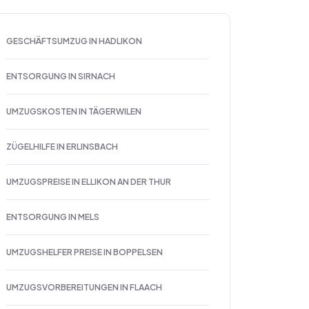
GESCHÄFTSUMZUG IN HADLIKON
ENTSORGUNG IN SIRNACH
UMZUGSKOSTEN IN TÄGERWILEN
ZÜGELHILFE IN ERLINSBACH
UMZUGSPREISE IN ELLIKON AN DER THUR
ENTSORGUNG IN MELS
UMZUGSHELFER PREISE IN BOPPELSEN
UMZUGSVORBEREITUNGEN IN FLAACH