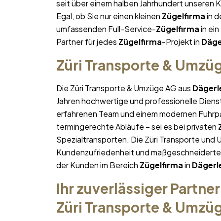
seit über einem halben Jahrhundert unseren 
Egal, ob Sie nur einen kleinen
Zügelfirma
in d
umfassenden Full-Service-
Zügelfirma
in ein
Partner für jedes
Zügelfirma
-Projekt in
Däge
Züri Transporte & Umzü
Die Züri Transporte & Umzüge AG aus
Dägerl
Jahren hochwertige und professionelle Diens
erfahrenen Team und einem modernen Fuhrpa
termingerechte Abläufe – sei es bei privaten
Spezialtransporten. Die Züri Transporte und 
Kundenzufriedenheit und maßgeschneiderte Lö
der Kunden im Bereich
Zügelfirma
in
Dägerl
Ihr zuverlässiger Partner
Züri Transporte & Umzü