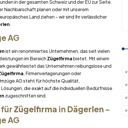
Kunden in der gesamten Schweiz und der EU zur Seite.
er Nachbarschaft planen oder mit unserem
 europäisches Land ziehen – wir sind Ihr verlässlicher
rlen
.
ge AG
en
ist ein renommiertes Unternehmen, das seit vielen
tleistungen im Bereich
Zügelfirma
bietet. Mit einem
rk gewährleistet das Unternehmen reibungslose und
Zügelfirma
, Firmenverlagerungen oder
Umzüge AG steht für höchste Qualität,
sungen, die exakt auf die individuellen Bedürfnisse
en
zugeschnitten sind.
 für
Zügelfirma
in
Dägerlen
–
ge AG