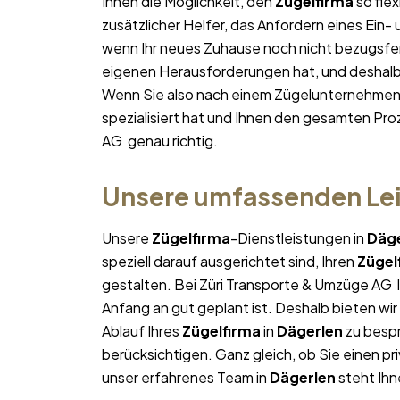
Ihnen die Möglichkeit, den
Zügelfirma
so flex
zusätzlicher Helfer, das Anfordern eines Ein-
wenn Ihr neues Zuhause noch nicht bezugsfert
eigenen Herausforderungen hat, und deshalb p
Wenn Sie also nach einem Zügelunternehmen
spezialisiert hat und Ihnen den gesamten Proz
AG genau richtig.
Unsere umfassenden Lei
Unsere
Zügelfirma
-Dienstleistungen in
Däge
speziell darauf ausgerichtet sind, Ihren
Zügel
gestalten. Bei Züri Transporte & Umzüge AG l
Anfang an gut geplant ist. Deshalb bieten wi
Ablauf Ihres
Zügelfirma
in
Dägerlen
zu bespr
berücksichtigen. Ganz gleich, ob Sie einen pr
unser erfahrenes Team in
Dägerlen
steht Ihn