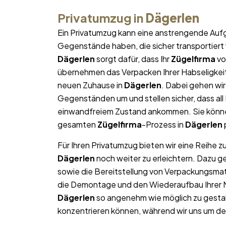
Privatumzug in
Dägerlen
Ein Privatumzug kann eine anstrengende Aufg
Gegenstände haben, die sicher transportier
Dägerlen
sorgt dafür, dass Ihr
Zügelfirma
vo
übernehmen das Verpacken Ihrer Habseligkeite
neuen Zuhause in
Dägerlen
. Dabei gehen wi
Gegenständen um und stellen sicher, dass al
einwandfreiem Zustand ankommen. Sie können
gesamten
Zügelfirma
-Prozess in
Dägerlen
Für Ihren Privatumzug bieten wir eine Reihe z
Dägerlen
noch weiter zu erleichtern. Dazu 
sowie die Bereitstellung von Verpackungsma
die Demontage und den Wiederaufbau Ihrer Mö
Dägerlen
so angenehm wie möglich zu gestalt
konzentrieren können, während wir uns um d