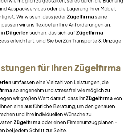
ibel wie möglich zu gestalten, sei es durch die Buchung
 und Auspackservices oder die Lagerung Ihrer Möbel,
ig ist. Wir wissen, dass jeder
Zügelfirma
seine
assen wir uns flexibel an Ihre Anforderungen an.
 in
Dägerlen
suchen, das sich auf
Zügelfirma
ess erleichtert, sind Sie bei Züri Transporte & Umzüge
stungen für Ihren
Zügelfirma
rlen
umfassen eine Vielzahl von Leistungen, die
firma
so angenehm und stressfrei wie möglich zu
egen wir großen Wert darauf, dass Ihr
Zügelfirma
von
r Ihnen eine ausführliche Beratung, um den genauen
echen und Ihre individuellen Wünsche zu
ivaten
Zügelfirma
oder einen Firmenumzug planen –
en bei jedem Schritt zur Seite.