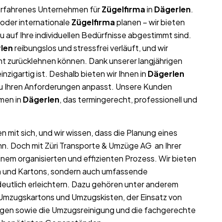
r erfahrenes Unternehmen für
Zügelfirma
in
Dägerlen
.
oder internationale
Zügelfirma
planen – wir bieten
auf Ihre individuellen Bedürfnisse abgestimmt sind.
len
reibungslos und stressfrei verläuft, und wir
nt zurücklehnen können. Dank unserer langjährigen
inzigartig ist. Deshalb bieten wir Ihnen in
Dägerlen
au Ihren Anforderungen anpasst. Unsere Kunden
hmen in
Dägerlen
, das termingerecht, professionell und
 mit sich, und wir wissen, dass die Planung eines
nn. Doch mit Züri Transporte & Umzüge AG an Ihrer
inem organisierten und effizienten Prozess. Wir bieten
ln und Kartons, sondern auch umfassende
eutlich erleichtern. Dazu gehören unter anderem
 Umzugskartons und Umzugskisten, der Einsatz von
gen sowie die Umzugsreinigung und die fachgerechte