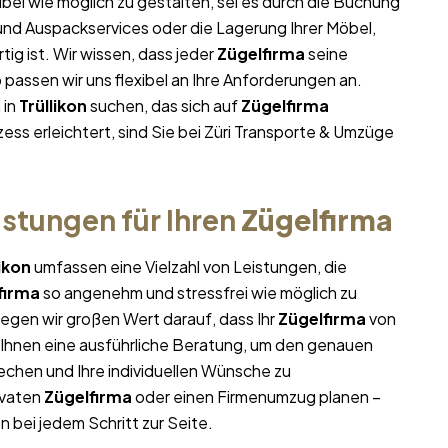
ibel wie möglich zu gestalten, sei es durch die Buchung
 und Auspackservices oder die Lagerung Ihrer Möbel,
ig ist. Wir wissen, dass jeder
Zügelfirma
seine
assen wir uns flexibel an Ihre Anforderungen an.
 in
Trüllikon
suchen, das sich auf
Zügelfirma
ess erleichtert, sind Sie bei Züri Transporte & Umzüge
stungen für Ihren
Zügelfirma
likon
umfassen eine Vielzahl von Leistungen, die
firma
so angenehm und stressfrei wie möglich zu
egen wir großen Wert darauf, dass Ihr
Zügelfirma
von
r Ihnen eine ausführliche Beratung, um den genauen
chen und Ihre individuellen Wünsche zu
ivaten
Zügelfirma
oder einen Firmenumzug planen –
n bei jedem Schritt zur Seite.