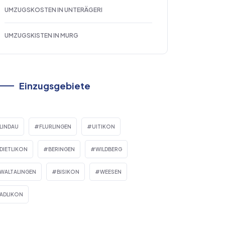
UMZUGSKOSTEN IN UNTERÄGERI
UMZUGSKISTEN IN MURG
Einzugsgebiete
LINDAU
FLURLINGEN
UITIKON
DIETLIKON
BERINGEN
WILDBERG
WALTALINGEN
BISIKON
WEESEN
ADLIKON