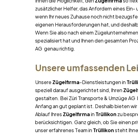
Ihnen die Möglichkeit, den
Zügelfirma
so flex
zusätzlicher Helfer, das Anfordern eines Ein-
wenn Ihr neues Zuhause noch nicht bezugsfert
eigenen Herausforderungen hat, und deshalb p
Wenn Sie also nach einem Zügelunternehmen
spezialisiert hat und Ihnen den gesamten Proz
AG genau richtig.
Unsere umfassenden Lei
Unsere
Zügelfirma
-Dienstleistungen in
Trül
speziell darauf ausgerichtet sind, Ihren
Zügel
gestalten. Bei Züri Transporte & Umzüge AG l
Anfang an gut geplant ist. Deshalb bieten wi
Ablauf Ihres
Zügelfirma
in
Trüllikon
zu bespre
berücksichtigen. Ganz gleich, ob Sie einen pr
unser erfahrenes Team in
Trüllikon
steht Ihne