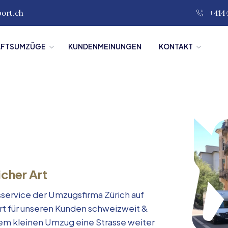
port.ch
+414
ÄFTSUMZÜGE
KUNDENMEINUNGEN
KONTAKT
icher Art
service der Umzugsfirma Zürich auf
rt für unseren Kunden schweizweit &
inem kleinen Umzug eine Strasse weiter