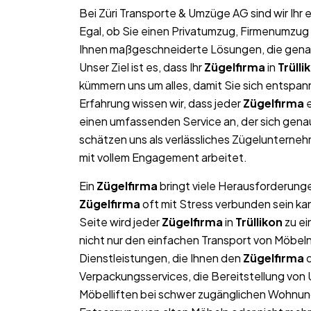
Bei Züri Transporte & Umzüge AG sind wir Ih
Egal, ob Sie einen Privatumzug, Firmenumzug 
Ihnen maßgeschneiderte Lösungen, die genau 
Unser Ziel ist es, dass Ihr
Zügelfirma
in
Trülli
kümmern uns um alles, damit Sie sich entspan
Erfahrung wissen wir, dass jeder
Zügelfirma
e
einen umfassenden Service an, der sich gen
schätzen uns als verlässliches Zügelunterne
mit vollem Engagement arbeitet.
Ein
Zügelfirma
bringt viele Herausforderungen
Zügelfirma
oft mit Stress verbunden sein ka
Seite wird jeder
Zügelfirma
in
Trüllikon
zu ei
nicht nur den einfachen Transport von Möbe
Dienstleistungen, die Ihnen den
Zügelfirma
d
Verpackungsservices, die Bereitstellung von
Möbelliften bei schwer zugänglichen Wohnun