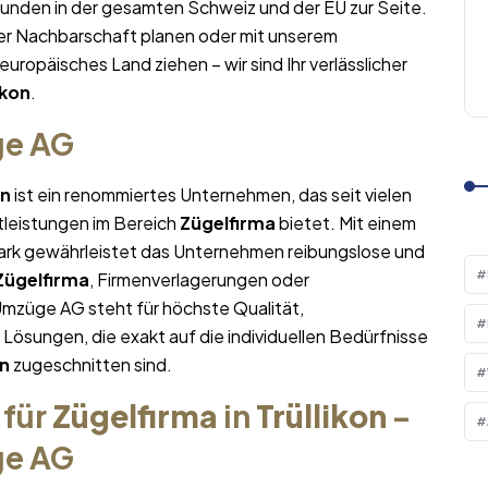
Kunden in der gesamten Schweiz und der EU zur Seite.
er Nachbarschaft planen oder mit unserem
 europäisches Land ziehen – wir sind Ihr verlässlicher
ikon
.
ge AG
on
ist ein renommiertes Unternehmen, das seit vielen
tleistungen im Bereich
Zügelfirma
bietet. Mit einem
rk gewährleistet das Unternehmen reibungslose und
Zügelfirma
, Firmenverlagerungen oder
Umzüge AG steht für höchste Qualität,
sungen, die exakt auf die individuellen Bedürfnisse
on
zugeschnitten sind.
 für
Zügelfirma
in
Trüllikon
–
ge AG