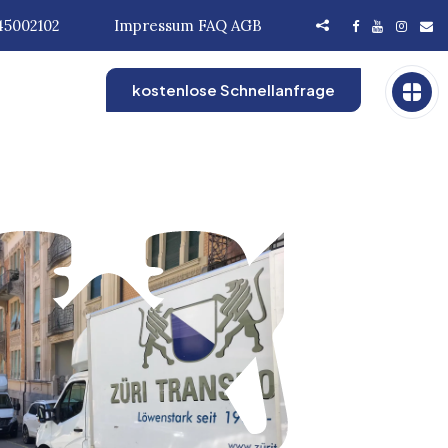
45002102
Impressum
FAQ
AGB
kostenlose Schnellanfrage