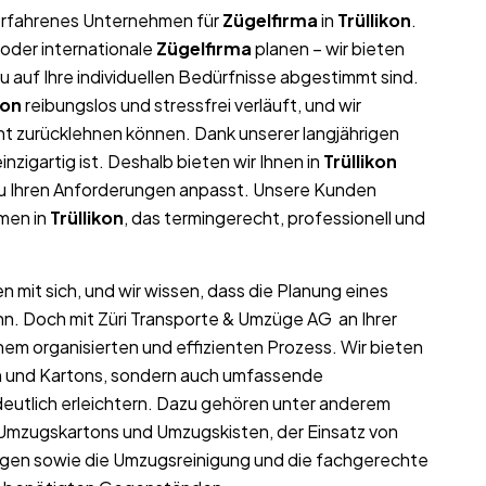
r erfahrenes Unternehmen für
Zügelfirma
in
Trüllikon
.
oder internationale
Zügelfirma
planen – wir bieten
auf Ihre individuellen Bedürfnisse abgestimmt sind.
kon
reibungslos und stressfrei verläuft, und wir
nt zurücklehnen können. Dank unserer langjährigen
inzigartig ist. Deshalb bieten wir Ihnen in
Trüllikon
au Ihren Anforderungen anpasst. Unsere Kunden
hmen in
Trüllikon
, das termingerecht, professionell und
 mit sich, und wir wissen, dass die Planung eines
nn. Doch mit Züri Transporte & Umzüge AG an Ihrer
nem organisierten und effizienten Prozess. Wir bieten
ln und Kartons, sondern auch umfassende
eutlich erleichtern. Dazu gehören unter anderem
 Umzugskartons und Umzugskisten, der Einsatz von
gen sowie die Umzugsreinigung und die fachgerechte