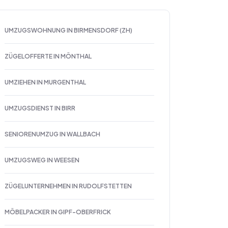
UMZUGSWOHNUNG IN BIRMENSDORF (ZH)
ZÜGELOFFERTE IN MÖNTHAL
UMZIEHEN IN MURGENTHAL
UMZUGSDIENST IN BIRR
SENIORENUMZUG IN WALLBACH
UMZUGSWEG IN WEESEN
ZÜGELUNTERNEHMEN IN RUDOLFSTETTEN
MÖBELPACKER IN GIPF-OBERFRICK