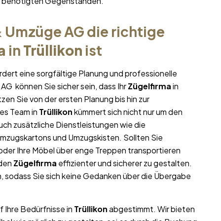
hr benötigten Gegenständen.
 Umzüge AG die richtige
a
in
Trüllikon
ist
rdert eine sorgfältige Planung und professionelle
AG können Sie sicher sein, dass Ihr
Zügelfirma
in
tzen Sie von der ersten Planung bis hin zur
es Team in
Trüllikon
kümmert sich nicht nur um den
uch zusätzliche Dienstleistungen wie die
Umzugskartons und Umzugskisten. Sollten Sie
oder Ihre Möbel über enge Treppen transportieren
 den
Zügelfirma
effizienter und sicherer zu gestalten.
, sodass Sie sich keine Gedanken über die Übergabe
f Ihre Bedürfnisse in
Trüllikon
abgestimmt. Wir bieten