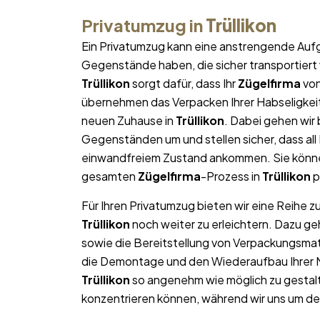
Privatumzug in
Trüllikon
Ein Privatumzug kann eine anstrengende Aufg
Gegenstände haben, die sicher transportier
Trüllikon
sorgt dafür, dass Ihr
Zügelfirma
von
übernehmen das Verpacken Ihrer Habseligkeite
neuen Zuhause in
Trüllikon
. Dabei gehen wir
Gegenständen um und stellen sicher, dass al
einwandfreiem Zustand ankommen. Sie können
gesamten
Zügelfirma
-Prozess in
Trüllikon
p
Für Ihren Privatumzug bieten wir eine Reihe z
Trüllikon
noch weiter zu erleichtern. Dazu g
sowie die Bereitstellung von Verpackungsma
die Demontage und den Wiederaufbau Ihrer Mö
Trüllikon
so angenehm wie möglich zu gestalt
konzentrieren können, während wir uns um d