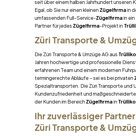
seit über einem halben Jahrhundert unseren 
Egal, ob Sie nur einen kleinen
Zügelfirma
in d
umfassenden Full-Service-
Zügelfirma
in ein
Partner für jedes
Zügelfirma
-Projekt in
Trüll
Züri Transporte & Umzü
Die Züri Transporte & Umzüge AG aus
Trüllik
Jahren hochwertige und professionelle Diens
erfahrenen Team und einem modernen Fuhrpa
termingerechte Abläufe – sei es bei privaten
Spezialtransporten. Die Züri Transporte und 
Kundenzufriedenheit und maßgeschneiderte Lö
der Kunden im Bereich
Zügelfirma
in
Trüllik
Ihr zuverlässiger Partner
Züri Transporte & Umzü