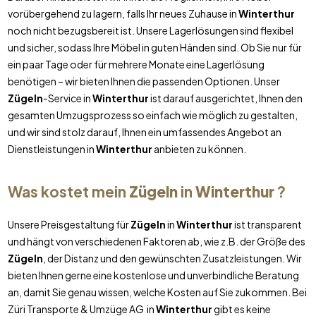
vorübergehend zu lagern, falls Ihr neues Zuhause in
Winterthur
noch nicht bezugsbereit ist. Unsere Lagerlösungen sind flexibel
und sicher, sodass Ihre Möbel in guten Händen sind. Ob Sie nur für
ein paar Tage oder für mehrere Monate eine Lagerlösung
benötigen – wir bieten Ihnen die passenden Optionen. Unser
Zügeln
-Service in
Winterthur
ist darauf ausgerichtet, Ihnen den
gesamten Umzugsprozess so einfach wie möglich zu gestalten,
und wir sind stolz darauf, Ihnen ein umfassendes Angebot an
Dienstleistungen in
Winterthur
anbieten zu können.
Was kostet mein
Zügeln
in
Winterthur
?
Unsere Preisgestaltung für
Zügeln
in
Winterthur
ist transparent
und hängt von verschiedenen Faktoren ab, wie z.B. der Größe des
Zügeln
, der Distanz und den gewünschten Zusatzleistungen. Wir
bieten Ihnen gerne eine kostenlose und unverbindliche Beratung
an, damit Sie genau wissen, welche Kosten auf Sie zukommen. Bei
Züri Transporte & Umzüge AG in
Winterthur
gibt es keine