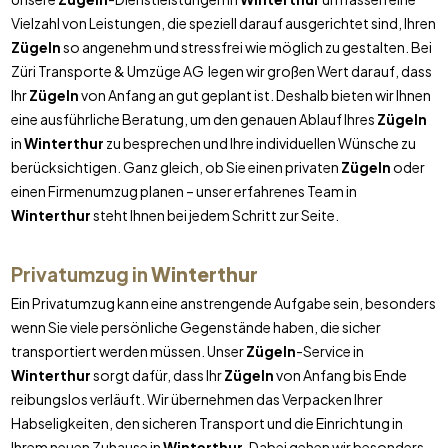
Vielzahl von Leistungen, die speziell darauf ausgerichtet sind, Ihren
Zügeln
so angenehm und stressfrei wie möglich zu gestalten. Bei
Züri Transporte & Umzüge AG legen wir großen Wert darauf, dass
Ihr
Zügeln
von Anfang an gut geplant ist. Deshalb bieten wir Ihnen
eine ausführliche Beratung, um den genauen Ablauf Ihres
Zügeln
in
Winterthur
zu besprechen und Ihre individuellen Wünsche zu
berücksichtigen. Ganz gleich, ob Sie einen privaten
Zügeln
oder
einen Firmenumzug planen – unser erfahrenes Team in
Winterthur
steht Ihnen bei jedem Schritt zur Seite.
Privatumzug in
Winterthur
Ein Privatumzug kann eine anstrengende Aufgabe sein, besonders
wenn Sie viele persönliche Gegenstände haben, die sicher
transportiert werden müssen. Unser
Zügeln
-Service in
Winterthur
sorgt dafür, dass Ihr
Zügeln
von Anfang bis Ende
reibungslos verläuft. Wir übernehmen das Verpacken Ihrer
Habseligkeiten, den sicheren Transport und die Einrichtung in
Ihrem neuen Zuhause in
Winterthur
. Dabei gehen wir besonders