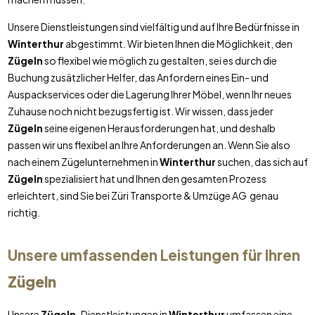
Unsere Dienstleistungen sind vielfältig und auf Ihre Bedürfnisse in
Winterthur
abgestimmt. Wir bieten Ihnen die Möglichkeit, den
Zügeln
so flexibel wie möglich zu gestalten, sei es durch die
Buchung zusätzlicher Helfer, das Anfordern eines Ein- und
Auspackservices oder die Lagerung Ihrer Möbel, wenn Ihr neues
Zuhause noch nicht bezugsfertig ist. Wir wissen, dass jeder
Zügeln
seine eigenen Herausforderungen hat, und deshalb
passen wir uns flexibel an Ihre Anforderungen an. Wenn Sie also
nach einem Zügelunternehmen in
Winterthur
suchen, das sich auf
Zügeln
spezialisiert hat und Ihnen den gesamten Prozess
erleichtert, sind Sie bei Züri Transporte & Umzüge AG genau
richtig.
Unsere umfassenden Leistungen für Ihren
Zügeln
Unsere
Zügeln
-Dienstleistungen in
Winterthur
umfassen eine