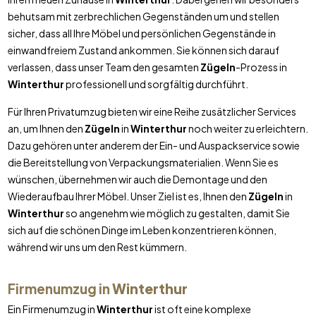
behutsam mit zerbrechlichen Gegenständen um und stellen
sicher, dass all Ihre Möbel und persönlichen Gegenstände in
einwandfreiem Zustand ankommen. Sie können sich darauf
verlassen, dass unser Team den gesamten
Zügeln
-Prozess in
Winterthur
professionell und sorgfältig durchführt.
Für Ihren Privatumzug bieten wir eine Reihe zusätzlicher Services
an, um Ihnen den
Zügeln
in
Winterthur
noch weiter zu erleichtern.
Dazu gehören unter anderem der Ein- und Auspackservice sowie
die Bereitstellung von Verpackungsmaterialien. Wenn Sie es
wünschen, übernehmen wir auch die Demontage und den
Wiederaufbau Ihrer Möbel. Unser Ziel ist es, Ihnen den
Zügeln
in
Winterthur
so angenehm wie möglich zu gestalten, damit Sie
sich auf die schönen Dinge im Leben konzentrieren können,
während wir uns um den Rest kümmern.
Firmenumzug in
Winterthur
Ein Firmenumzug in
Winterthur
ist oft eine komplexe