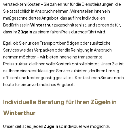
versteckten Kosten – Sie zahlen nur für die Dienstleistungen, die
Sie tatsächlich in Anspruch nehmen. Wir erstellen Ihnen ein
maßgeschneidertes Angebot, das auf Ihre individuellen
Bedürfnisse in
Winterthur
zugeschnitten ist, und sorgen dafür,
dass Ihr
Zügeln
zu einem fairen Preis durchgeführt wird.
Egal, ob Sie nur den Transport benötigen oder zusätzliche
Services wie das Verpacken oder die Reinigung in Anspruch
nehmen möchten – wir bieten Ihnen eine transparente
Preisstruktur, die Ihnen volle Kostenkontrolle bietet. Unser Ziel ist
es, Ihnen einen erstklassigen Service zu bieten, der Ihren Umzug
effizient und kostengünstig gestaltet. Kontaktieren Sie uns noch
heute für ein unverbindliches Angebot.
Individuelle Beratung für Ihren
Zügeln
in
Winterthur
Unser Ziel ist es, jeden
Zügeln
so individuell wie möglich zu