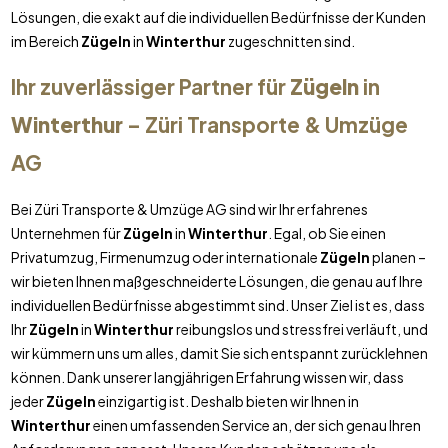
Lösungen, die exakt auf die individuellen Bedürfnisse der Kunden
im Bereich
Zügeln
in
Winterthur
zugeschnitten sind.
Ihr zuverlässiger Partner für
Zügeln
in
Winterthur
– Züri Transporte & Umzüge
AG
Bei Züri Transporte & Umzüge AG sind wir Ihr erfahrenes
Unternehmen für
Zügeln
in
Winterthur
. Egal, ob Sie einen
Privatumzug, Firmenumzug oder internationale
Zügeln
planen –
wir bieten Ihnen maßgeschneiderte Lösungen, die genau auf Ihre
individuellen Bedürfnisse abgestimmt sind. Unser Ziel ist es, dass
Ihr
Zügeln
in
Winterthur
reibungslos und stressfrei verläuft, und
wir kümmern uns um alles, damit Sie sich entspannt zurücklehnen
können. Dank unserer langjährigen Erfahrung wissen wir, dass
jeder
Zügeln
einzigartig ist. Deshalb bieten wir Ihnen in
Winterthur
einen umfassenden Service an, der sich genau Ihren