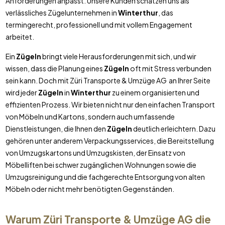
Anforderungen anpasst. Unsere Kunden schätzen uns als
verlässliches Zügelunternehmen in
Winterthur
, das
termingerecht, professionell und mit vollem Engagement
arbeitet.
Ein
Zügeln
bringt viele Herausforderungen mit sich, und wir
wissen, dass die Planung eines
Zügeln
oft mit Stress verbunden
sein kann. Doch mit Züri Transporte & Umzüge AG an Ihrer Seite
wird jeder
Zügeln
in
Winterthur
zu einem organisierten und
effizienten Prozess. Wir bieten nicht nur den einfachen Transport
von Möbeln und Kartons, sondern auch umfassende
Dienstleistungen, die Ihnen den
Zügeln
deutlich erleichtern. Dazu
gehören unter anderem Verpackungsservices, die Bereitstellung
von Umzugskartons und Umzugskisten, der Einsatz von
Möbelliften bei schwer zugänglichen Wohnungen sowie die
Umzugsreinigung und die fachgerechte Entsorgung von alten
Möbeln oder nicht mehr benötigten Gegenständen.
Warum Züri Transporte & Umzüge AG die