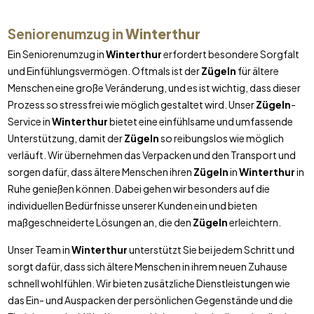
Seniorenumzug in
Winterthur
Ein Seniorenumzug in
Winterthur
erfordert besondere Sorgfalt
und Einfühlungsvermögen. Oftmals ist der
Zügeln
für ältere
Menschen eine große Veränderung, und es ist wichtig, dass dieser
Prozess so stressfrei wie möglich gestaltet wird. Unser
Zügeln
-
Service in
Winterthur
bietet eine einfühlsame und umfassende
Unterstützung, damit der
Zügeln
so reibungslos wie möglich
verläuft. Wir übernehmen das Verpacken und den Transport und
sorgen dafür, dass ältere Menschen ihren
Zügeln
in
Winterthur
in
Ruhe genießen können. Dabei gehen wir besonders auf die
individuellen Bedürfnisse unserer Kunden ein und bieten
maßgeschneiderte Lösungen an, die den
Zügeln
erleichtern.
Unser Team in
Winterthur
unterstützt Sie bei jedem Schritt und
sorgt dafür, dass sich ältere Menschen in ihrem neuen Zuhause
schnell wohlfühlen. Wir bieten zusätzliche Dienstleistungen wie
das Ein- und Auspacken der persönlichen Gegenstände und die