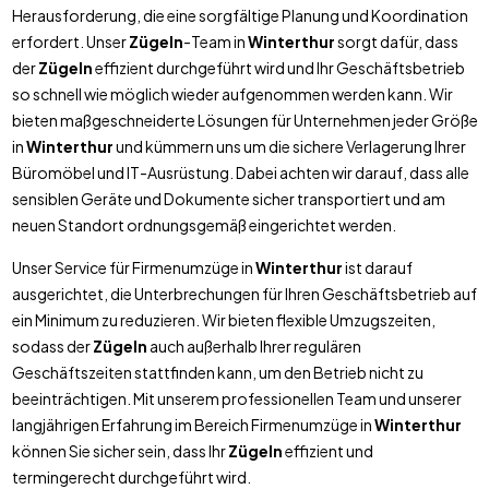
Herausforderung, die eine sorgfältige Planung und Koordination
erfordert. Unser
Zügeln
-Team in
Winterthur
sorgt dafür, dass
der
Zügeln
effizient durchgeführt wird und Ihr Geschäftsbetrieb
so schnell wie möglich wieder aufgenommen werden kann. Wir
bieten maßgeschneiderte Lösungen für Unternehmen jeder Größe
in
Winterthur
und kümmern uns um die sichere Verlagerung Ihrer
Büromöbel und IT-Ausrüstung. Dabei achten wir darauf, dass alle
sensiblen Geräte und Dokumente sicher transportiert und am
neuen Standort ordnungsgemäß eingerichtet werden.
Unser Service für Firmenumzüge in
Winterthur
ist darauf
ausgerichtet, die Unterbrechungen für Ihren Geschäftsbetrieb auf
ein Minimum zu reduzieren. Wir bieten flexible Umzugszeiten,
sodass der
Zügeln
auch außerhalb Ihrer regulären
Geschäftszeiten stattfinden kann, um den Betrieb nicht zu
beeinträchtigen. Mit unserem professionellen Team und unserer
langjährigen Erfahrung im Bereich Firmenumzüge in
Winterthur
können Sie sicher sein, dass Ihr
Zügeln
effizient und
termingerecht durchgeführt wird.