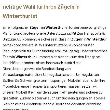
richtige Wahl für Ihren
Zügeln
in
Winterthur
ist
Ein erfolgreicher
Zügeln
in
Winterthur
erfordert eine sorgfältige
Planung und professionelle Unterstützung. Mit Züri Transporte &
Umzüge AG können Sie sicher sein, dass Ihr
Zügeln
in
Winterthur
perfekt organisiert ist. Wir unterstützen Sie von der ersten
Planung bis hin zur Durchführung am Umzugstag. Unser erfahrenes
Team in
Winterthur
kümmert sich nicht nur um den Transport
Ihrer Möbel, sondern bietet Ihnen auch zusätzliche
Dienstleistungen wie die Bereitstellung von
Verpackungsmaterialien, Umzugskartons und Umzugskisten.
Sollten Sie Schwierigkeiten mit sperrigen Möbeln haben oder Ihre
Möbel über enge Treppen transportieren müssen, setzen wir
unseren Möbellift ein, um den
Zügeln
effizienter und sicherer zu
gestalten. Zudem bieten wir auch Umzugsreinigungen an, sodass
Sie sich keine Gedanken über die Übergabe der alten Wohnung
machen müssen.