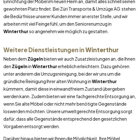
Einrichtung der Möbel im neuen Heim an, damit alles schnell seinen
gewohnten Platz findet. Bei Züri Transporte & Umzüge AG stehen
die Bedürfnisse unserer Kunden immer an erster Stelle, und wir
arbeiten mit viel Feingefühl, um den Seniorenumzug in
Winterthur
so angenehm wie möglich zu gestalten.
Weitere Dienstleistungen in
Winterthur
Neben dem
Zügeln
bieten wir auch Zusatzleistungen an, die Ihnen
den
Zügeln
in
Winterthur
erheblich erleichtern. Dazu gehören
unter anderem die Umzugsreinigung, bei der wir uns um die
gründliche Reinigung Ihrer alten Wohnung in
Winterthur
kümmern, damit diese in einwandfreiem Zustand übergeben
werden kann. Zudem bieten wir eine fachgerechte Entsorgung an,
wenn Sie alte Möbel oder nicht mehr benötigte Gegenstände
loswerden möchten. Unsere umweltgerechte Entsorgung sorgt
dafür, dass alle Gegenstände entsprechend den gesetzlichen
Vorgaben entsorgt werden.
Darüber hinaus bieten wir Ihnen die Möglichkeit, Ihre Möbel