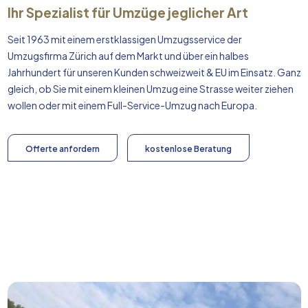
Ihr Spezialist für Umzüge jeglicher Art
Seit 1963 mit einem erstklassigen Umzugsservice der
Umzugsfirma Zürich auf dem Markt und über ein halbes
Jahrhundert für unseren Kunden schweizweit & EU im Einsatz. Ganz
gleich, ob Sie mit einem kleinen Umzug eine Strasse weiter ziehen
wollen oder mit einem Full-Service-Umzug nach
Europa
.
Offerte anfordern
kostenlose Beratung