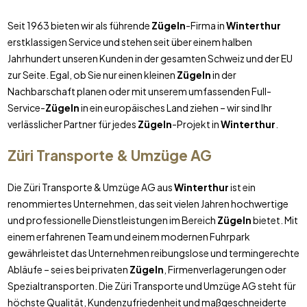
Seit 1963 bieten wir als führende
Zügeln
-Firma in
Winterthur
erstklassigen Service und stehen seit über einem halben
Jahrhundert unseren Kunden in der gesamten Schweiz und der EU
zur Seite. Egal, ob Sie nur einen kleinen
Zügeln
in der
Nachbarschaft planen oder mit unserem umfassenden Full-
Service-
Zügeln
in ein europäisches Land ziehen – wir sind Ihr
verlässlicher Partner für jedes
Zügeln
-Projekt in
Winterthur
.
Züri Transporte & Umzüge AG
Die Züri Transporte & Umzüge AG aus
Winterthur
ist ein
renommiertes Unternehmen, das seit vielen Jahren hochwertige
und professionelle Dienstleistungen im Bereich
Zügeln
bietet. Mit
einem erfahrenen Team und einem modernen Fuhrpark
gewährleistet das Unternehmen reibungslose und termingerechte
Abläufe – sei es bei privaten
Zügeln
, Firmenverlagerungen oder
Spezialtransporten. Die Züri Transporte und Umzüge AG steht für
höchste Qualität, Kundenzufriedenheit und maßgeschneiderte