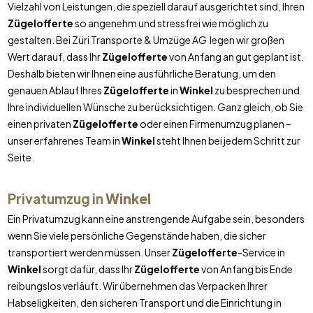
Vielzahl von Leistungen, die speziell darauf ausgerichtet sind, Ihren
Zügelofferte
so angenehm und stressfrei wie möglich zu
gestalten. Bei Züri Transporte & Umzüge AG legen wir großen
Wert darauf, dass Ihr
Zügelofferte
von Anfang an gut geplant ist.
Deshalb bieten wir Ihnen eine ausführliche Beratung, um den
genauen Ablauf Ihres
Zügelofferte
in
Winkel
zu besprechen und
Ihre individuellen Wünsche zu berücksichtigen. Ganz gleich, ob Sie
einen privaten
Zügelofferte
oder einen Firmenumzug planen –
unser erfahrenes Team in
Winkel
steht Ihnen bei jedem Schritt zur
Seite.
Privatumzug in
Winkel
Ein Privatumzug kann eine anstrengende Aufgabe sein, besonders
wenn Sie viele persönliche Gegenstände haben, die sicher
transportiert werden müssen. Unser
Zügelofferte
-Service in
Winkel
sorgt dafür, dass Ihr
Zügelofferte
von Anfang bis Ende
reibungslos verläuft. Wir übernehmen das Verpacken Ihrer
Habseligkeiten, den sicheren Transport und die Einrichtung in