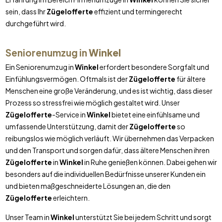
sein, dass Ihr
Zügelofferte
effizient und termingerecht
durchgeführt wird.
Seniorenumzug in
Winkel
Ein Seniorenumzug in
Winkel
erfordert besondere Sorgfalt und
Einfühlungsvermögen. Oftmals ist der
Zügelofferte
für ältere
Menschen eine große Veränderung, und es ist wichtig, dass dieser
Prozess so stressfrei wie möglich gestaltet wird. Unser
Zügelofferte
-Service in
Winkel
bietet eine einfühlsame und
umfassende Unterstützung, damit der
Zügelofferte
so
reibungslos wie möglich verläuft. Wir übernehmen das Verpacken
und den Transport und sorgen dafür, dass ältere Menschen ihren
Zügelofferte
in
Winkel
in Ruhe genießen können. Dabei gehen wir
besonders auf die individuellen Bedürfnisse unserer Kunden ein
und bieten maßgeschneiderte Lösungen an, die den
Zügelofferte
erleichtern.
Unser Team in
Winkel
unterstützt Sie bei jedem Schritt und sorgt