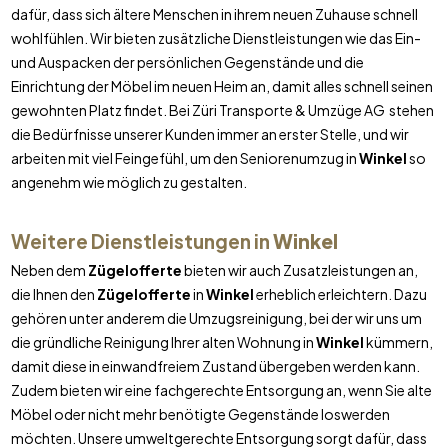
dafür, dass sich ältere Menschen in ihrem neuen Zuhause schnell
wohlfühlen. Wir bieten zusätzliche Dienstleistungen wie das Ein-
und Auspacken der persönlichen Gegenstände und die
Einrichtung der Möbel im neuen Heim an, damit alles schnell seinen
gewohnten Platz findet. Bei Züri Transporte & Umzüge AG stehen
die Bedürfnisse unserer Kunden immer an erster Stelle, und wir
arbeiten mit viel Feingefühl, um den Seniorenumzug in
Winkel
so
angenehm wie möglich zu gestalten.
Weitere Dienstleistungen in
Winkel
Neben dem
Zügelofferte
bieten wir auch Zusatzleistungen an,
die Ihnen den
Zügelofferte
in
Winkel
erheblich erleichtern. Dazu
gehören unter anderem die Umzugsreinigung, bei der wir uns um
die gründliche Reinigung Ihrer alten Wohnung in
Winkel
kümmern,
damit diese in einwandfreiem Zustand übergeben werden kann.
Zudem bieten wir eine fachgerechte Entsorgung an, wenn Sie alte
Möbel oder nicht mehr benötigte Gegenstände loswerden
möchten. Unsere umweltgerechte Entsorgung sorgt dafür, dass