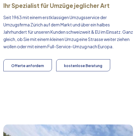
Ihr Spezialist für Umzüge jeglicher Art
Seit 1963 mit einem erstklassigen Umzugsservice der
Umzugsfirma Zürich auf dem Markt und über ein halbes
Jahrhundert für unseren Kunden schweizweit & EU im Einsatz. Ganz
gleich, ob Sie mit einem kleinen Umzug eine Strasse weiter ziehen
wollen oder mit einem Full-Service-Umzug nach
Europa
.
Offerte anfordern
kostenlose Beratung