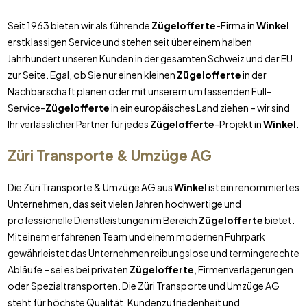
Seit 1963 bieten wir als führende
Zügelofferte
-Firma in
Winkel
erstklassigen Service und stehen seit über einem halben
Jahrhundert unseren Kunden in der gesamten Schweiz und der EU
zur Seite. Egal, ob Sie nur einen kleinen
Zügelofferte
in der
Nachbarschaft planen oder mit unserem umfassenden Full-
Service-
Zügelofferte
in ein europäisches Land ziehen – wir sind
Ihr verlässlicher Partner für jedes
Zügelofferte
-Projekt in
Winkel
.
Züri Transporte & Umzüge AG
Die Züri Transporte & Umzüge AG aus
Winkel
ist ein renommiertes
Unternehmen, das seit vielen Jahren hochwertige und
professionelle Dienstleistungen im Bereich
Zügelofferte
bietet.
Mit einem erfahrenen Team und einem modernen Fuhrpark
gewährleistet das Unternehmen reibungslose und termingerechte
Abläufe – sei es bei privaten
Zügelofferte
, Firmenverlagerungen
oder Spezialtransporten. Die Züri Transporte und Umzüge AG
steht für höchste Qualität, Kundenzufriedenheit und