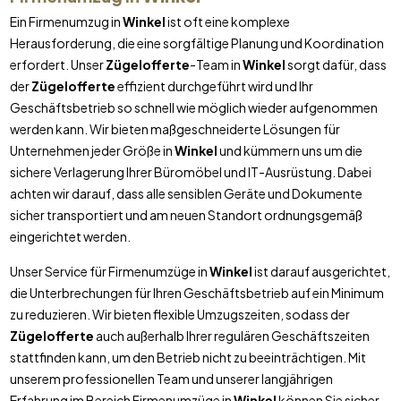
Ein Firmenumzug in
Winkel
ist oft eine komplexe
Herausforderung, die eine sorgfältige Planung und Koordination
erfordert. Unser
Zügelofferte
-Team in
Winkel
sorgt dafür, dass
der
Zügelofferte
effizient durchgeführt wird und Ihr
Geschäftsbetrieb so schnell wie möglich wieder aufgenommen
werden kann. Wir bieten maßgeschneiderte Lösungen für
Unternehmen jeder Größe in
Winkel
und kümmern uns um die
sichere Verlagerung Ihrer Büromöbel und IT-Ausrüstung. Dabei
achten wir darauf, dass alle sensiblen Geräte und Dokumente
sicher transportiert und am neuen Standort ordnungsgemäß
eingerichtet werden.
Unser Service für Firmenumzüge in
Winkel
ist darauf ausgerichtet,
die Unterbrechungen für Ihren Geschäftsbetrieb auf ein Minimum
zu reduzieren. Wir bieten flexible Umzugszeiten, sodass der
Zügelofferte
auch außerhalb Ihrer regulären Geschäftszeiten
stattfinden kann, um den Betrieb nicht zu beeinträchtigen. Mit
unserem professionellen Team und unserer langjährigen
Erfahrung im Bereich Firmenumzüge in
Winkel
können Sie sicher