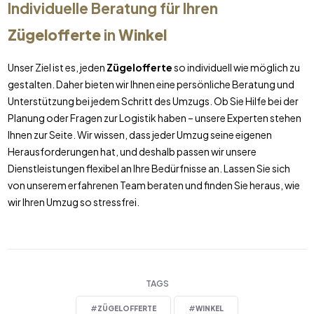
Individuelle Beratung für Ihren
Zügelofferte
in
Winkel
Unser Ziel ist es, jeden
Zügelofferte
so individuell wie möglich zu
gestalten. Daher bieten wir Ihnen eine persönliche Beratung und
Unterstützung bei jedem Schritt des Umzugs. Ob Sie Hilfe bei der
Planung oder Fragen zur Logistik haben – unsere Experten stehen
Ihnen zur Seite. Wir wissen, dass jeder Umzug seine eigenen
Herausforderungen hat, und deshalb passen wir unsere
Dienstleistungen flexibel an Ihre Bedürfnisse an. Lassen Sie sich
von unserem erfahrenen Team beraten und finden Sie heraus, wie
wir Ihren Umzug so stressfrei.
TAGS
#
ZÜGELOFFERTE
#
WINKEL