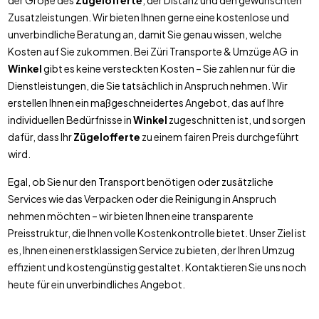
der Größe des
Zügelofferte
, der Distanz und den gewünschten
Zusatzleistungen. Wir bieten Ihnen gerne eine kostenlose und
unverbindliche Beratung an, damit Sie genau wissen, welche
Kosten auf Sie zukommen. Bei Züri Transporte & Umzüge AG in
Winkel
gibt es keine versteckten Kosten – Sie zahlen nur für die
Dienstleistungen, die Sie tatsächlich in Anspruch nehmen. Wir
erstellen Ihnen ein maßgeschneidertes Angebot, das auf Ihre
individuellen Bedürfnisse in
Winkel
zugeschnitten ist, und sorgen
dafür, dass Ihr
Zügelofferte
zu einem fairen Preis durchgeführt
wird.
Egal, ob Sie nur den Transport benötigen oder zusätzliche
Services wie das Verpacken oder die Reinigung in Anspruch
nehmen möchten – wir bieten Ihnen eine transparente
Preisstruktur, die Ihnen volle Kostenkontrolle bietet. Unser Ziel ist
es, Ihnen einen erstklassigen Service zu bieten, der Ihren Umzug
effizient und kostengünstig gestaltet. Kontaktieren Sie uns noch
heute für ein unverbindliches Angebot.