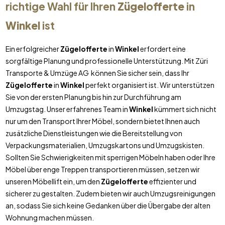
richtige Wahl für Ihren
Zügelofferte
in
Winkel
ist
Ein erfolgreicher
Zügelofferte
in
Winkel
erfordert eine
sorgfältige Planung und professionelle Unterstützung. Mit Züri
Transporte & Umzüge AG können Sie sicher sein, dass Ihr
Zügelofferte
in
Winkel
perfekt organisiert ist. Wir unterstützen
Sie von der ersten Planung bis hin zur Durchführung am
Umzugstag. Unser erfahrenes Team in
Winkel
kümmert sich nicht
nur um den Transport Ihrer Möbel, sondern bietet Ihnen auch
zusätzliche Dienstleistungen wie die Bereitstellung von
Verpackungsmaterialien, Umzugskartons und Umzugskisten.
Sollten Sie Schwierigkeiten mit sperrigen Möbeln haben oder Ihre
Möbel über enge Treppen transportieren müssen, setzen wir
unseren Möbellift ein, um den
Zügelofferte
effizienter und
sicherer zu gestalten. Zudem bieten wir auch Umzugsreinigungen
an, sodass Sie sich keine Gedanken über die Übergabe der alten
Wohnung machen müssen.