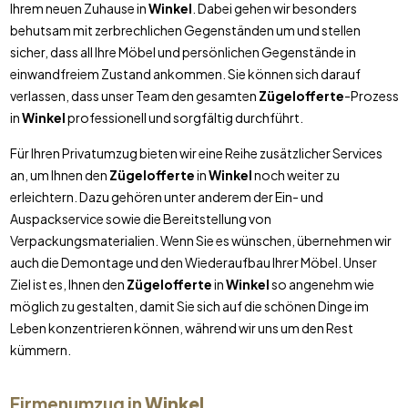
Ihrem neuen Zuhause in
Winkel
. Dabei gehen wir besonders
behutsam mit zerbrechlichen Gegenständen um und stellen
sicher, dass all Ihre Möbel und persönlichen Gegenstände in
einwandfreiem Zustand ankommen. Sie können sich darauf
verlassen, dass unser Team den gesamten
Zügelofferte
-Prozess
in
Winkel
professionell und sorgfältig durchführt.
Für Ihren Privatumzug bieten wir eine Reihe zusätzlicher Services
an, um Ihnen den
Zügelofferte
in
Winkel
noch weiter zu
erleichtern. Dazu gehören unter anderem der Ein- und
Auspackservice sowie die Bereitstellung von
Verpackungsmaterialien. Wenn Sie es wünschen, übernehmen wir
auch die Demontage und den Wiederaufbau Ihrer Möbel. Unser
Ziel ist es, Ihnen den
Zügelofferte
in
Winkel
so angenehm wie
möglich zu gestalten, damit Sie sich auf die schönen Dinge im
Leben konzentrieren können, während wir uns um den Rest
kümmern.
Firmenumzug in
Winkel