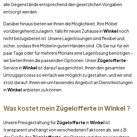
alle Gegenstände entsprechend den gesetzlichen Vorgaben
entsorgt werden.
Darüber hinaus bieten wir Ihnen die Möglichkeit, Ihre Möbel
vorübergehend zu lagern, falls Ihr neues Zuhause in
Winkel
noch
nicht bezugsbereit ist. Unsere Lagerlösungen sind flexibel und
sicher, sodass Ihre Möbel in guten Händen sind. Ob Sie nur für ein
paar Tage oder für mehrere Monate eine Lagerlösung benötigen –
wir bieten Ihnen die passenden Optionen. Unser
Zügelofferte
-
Service in
Winkel
ist darauf ausgerichtet, Ihnen den gesamten
Umzugsprozess so einfach wie möglich zu gestalten, und wir sind
stolz darauf, Ihnen ein umfassendes Angebot an Dienstleistungen
in
Winkel
anbieten zu können.
Was kostet mein
Zügelofferte
in
Winkel
?
Unsere Preisgestaltung für
Zügelofferte
in
Winkel
ist
transparent und hängt von verschiedenen Faktoren ab, wie z.B.