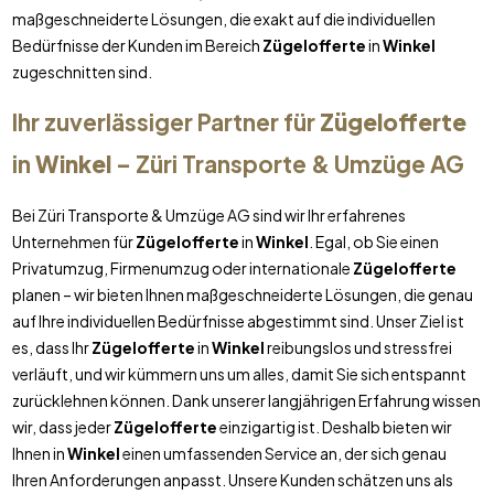
maßgeschneiderte Lösungen, die exakt auf die individuellen
Bedürfnisse der Kunden im Bereich
Zügelofferte
in
Winkel
zugeschnitten sind.
Ihr zuverlässiger Partner für
Zügelofferte
in
Winkel
– Züri Transporte & Umzüge AG
Bei Züri Transporte & Umzüge AG sind wir Ihr erfahrenes
Unternehmen für
Zügelofferte
in
Winkel
. Egal, ob Sie einen
Privatumzug, Firmenumzug oder internationale
Zügelofferte
planen – wir bieten Ihnen maßgeschneiderte Lösungen, die genau
auf Ihre individuellen Bedürfnisse abgestimmt sind. Unser Ziel ist
es, dass Ihr
Zügelofferte
in
Winkel
reibungslos und stressfrei
verläuft, und wir kümmern uns um alles, damit Sie sich entspannt
zurücklehnen können. Dank unserer langjährigen Erfahrung wissen
wir, dass jeder
Zügelofferte
einzigartig ist. Deshalb bieten wir
Ihnen in
Winkel
einen umfassenden Service an, der sich genau
Ihren Anforderungen anpasst. Unsere Kunden schätzen uns als