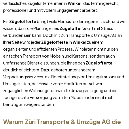
verlässliches Zügelunternehmen in
Winkel
, das termingerecht,
professionell und mit vollem Engagement arbeitet.
Ein
Zügelofferte
bringt viele Herausforderungen mit sich, und wir
wissen, dass die Planung eines
Zügelofferte
oft mit Stress
verbunden sein kann. Doch mit Züri Transporte & Umzüge AG an
Ihrer Seite wird jeder
Zügelofferte
in
Winkel
zu einem
organisierten und effizienten Prozess. Wir bieten nicht nur den
einfachen Transport von Möbeln und Kartons, sondern auch
umfassende Dienstleistungen, die Ihnen den
Zügelofferte
deutlich erleichtern. Dazu gehören unter anderem
Verpackungsservices, die Bereitstellung von Umzugskartons und
Umzugskisten, der Einsatz von Möbelliften bei schwer
zugänglichen Wohnungen sowie die Umzugsreinigung und die
fachgerechte Entsorgung von alten Möbeln oder nicht mehr
benötigten Gegenständen.
Warum Züri Transporte & Umzüge AG die