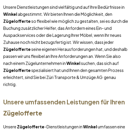
Unsere Dienstleistungen sind vielfältig und auf Ihre Bedürfnisse in
Winkel
abgestimmt. Wir bieten Ihnen die Möglichkeit, den
Zügelofferte
so flexibel wie möglich zu gestalten, sei es durch die
Buchung zusätzlicher Helfer, das Anfordern eines Ein- und
Auspackservices oder die Lagerung Ihrer Möbel, wenn Ihr neues
Zuhause noch nicht bezugsfertig ist. Wir wissen, dass jeder
Zügelofferte
seine eigenen Herausforderungen hat, und deshalb
passen wir uns flexibel an Ihre Anforderungen an. Wenn Sie also
nach einem Zügelunternehmen in
Winkel
suchen, das sich auf
Zügelofferte
spezialisiert hat und Ihnen den gesamten Prozess
erleichtert, sind Sie bei Züri Transporte & Umzüge AG genau
richtig.
Unsere umfassenden Leistungen für Ihren
Zügelofferte
Unsere
Zügelofferte
-Dienstleistungen in
Winkel
umfassen eine